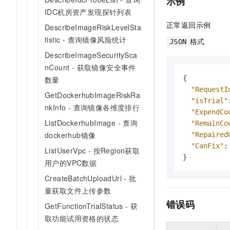
示例
IDC机房资产发现探针列表
正常返回示例
DescribeImageRiskLevelSta
tistic - 查询镜像风险统计
格式
JSON
DescribeImageSecuritySca
nCount - 获取镜像安全事件
{
数量
"RequestI
GetDockerhubImageRiskRa
"isTrial"
nkInfo - 查询镜像各维度排行
"ExpendCo
ListDockerhubImage - 查询
"RemainCo
dockerhub镜像
"Repaired
"CanFix"
:
ListUserVpc - 按Region获取
}
用户的VPC数据
CreateBatchUploadUrl - 批
量获取文件上传参数
错误码
GetFunctionTrialStatus - 获
取功能试用资格的状态