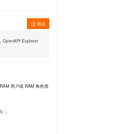
文戏情感细腻自然，动作戏激烈拳拳到肉，实现更强表演能力
支持中英文自由切换，具备更强的噪声鲁棒性
云聚AI 严选权益
SSL 证书
，一键激活高效办公新体验
精选AI产品，从模型到应用全链提效
堡垒机
AI 用量加速计划
调试
应用
防火墙
、识别商机，让客服更高效、服务更出色。
新老同享，达量后返
千问办公
主机安全
NEW
PI Explorer
的智能体编程平台
一站式AI生产力平台
AI 应用及服务市场
伶鹊
企业级人与Agent协作平台，接入和调度多个数字员工
智能客服平台，对话机器人、对话分析、智能外呼
AI 应用
大模型服务平台百炼 - 全妙
大模型
应用创作平台
多模态内容创作工具，已接入 DeepSeek
RAM
用户或
RAM
角色授
自然语言处理
数据标注
t）。
机器学习
息提取
与 AI 智能体进行实时音视频通话
从文本、图片、视频中提取结构化的属性信息
构建支持视频理解的 AI 音视频实时通话应用