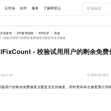
云市场
伙伴
服务
了解阿里云
AI 特惠
数据与 API
成为产品伙伴
企业增值服务
最佳实践
价格计算器
AI 场景体
基础软件
产品伙伴合
阿里云认证
市场活动
配置报价
大模型
开发参考
API参考指南
API目录
其他
自助选配和估算价格
ixCount - 校验试用用户的剩余免费修复次数是否支持修复
步到位
域名与网站
智启 AI 普惠权益
产品生态集成认证中心
企业支持计划
云上春晚
Qwen Audio：打造专属 AI 语音助手
千问官方 MaaS 平台，为开发者和 Agent 而生，新用户赠送 1 亿 + tokens 额度
云服务器 EC
一句话生成原生
AI Coding
阿里云Maa
2026 阿里云
为企业打
数据集
Windows
大模型认证
模型
NEW
NEW
格式还原
值低价云产品抢先购
提供智能易用的域名与建站服务
至高享 1亿+免费 tokens，加速 Al 应用落地
Qwen-Audio-3.0-Realtime 端到端实时语音角色扮演
安全可靠、弹
输入一句话想法,
智能编程，一键
产品生态伙伴
专家技术服务
云上奥运之旅
弹性计算合作
阿里云中企出
手机三要素
宝塔 Linux
全部认证
rialFixCount - 校验试用用户的剩余
价格优势
开源旗舰模型
对象存储 OSS
即刻拥有 DeepSeek-V4-Pro
阿里云 OPC 创新助力计划
云数据库 RD
一键部署幻兽
AI 电商营销
产品生态伙伴工作台
企业增值服务台
云栖战略参考
云存储合作计
云栖大会
身份实名认证
CentOS
训练营
推动算力普惠，释放技术红利
的大模型服务
最高返9万
真正可用的 1M 上下文,一次完成代码全链路开发
轻松解锁专属 DeepSeek-V4-Pro
至高百万元 Token 补贴，加速一人公司成长
稳定、安全、高性价比、高性能的云存储服务
一键购买专属
从图文生成到
云上的中国
数据库合作计
活动全景
短信
Docker
图片和
自进化智能体
人工智能平台 PAI
5 分钟轻松部署专属 QwenPaw
Token Plan 模型订阅计划
Qoder
高效搭建 AI
AI 广告创作
企业成长
大模型
NEW
HOT
信息公告
看见新力量
云网络合作计
OCR 文字识别
JAVA
级电脑
越聪明
证享300元代金券
一站式AI开发、训练和推理服务
Qwen3.8-Max 首发尝鲜，限时加量 10 倍，夜间低至2折
从聊天伙伴进化为能主动干活的本地数字员工
面向真实软件
图文、视频一
复制 MD 格式
 09:21:43
Kimi-K3
HappyHors
NEW
魔搭 Mode
loud
服务实践
官网公告
Kimi 最新旗舰模型，长程编程与推理利器
让文字生成流
金融模力时刻
Salesforce O
版
发票查验
全能环境
Qoder CN
Claude Code + GStack 打造工程团队
千问办公，限时限量积分加倍
云原生数据库 P
低代码高效构
AI 建站
NEW
作计划
用版用户的剩余免费修复次数是否支持修复，同时查询本次修复预计消
计划
创新中心
魔搭 ModelSc
健康状态
让AI从“聊天伙伴”进化为能干活的“数字员工”
覆盖公网/内网、递归/权威、移动APP等全场景解析服务
安装技能 GStack，拥有专属 AI 工程团队
你的AI工作搭子，覆盖日常办公高频场景
基于千问大模型等，支持代码智能生成、研发智能问答
0 代码专业建
客户案例
天气预报查询
操作系统
Deepseek-v4-pro
HappyHors
态合作计划
态智能体模型
旗舰 MoE 大模型，百万上下文与顶尖推理能力
图生视频，流
Compute
同享
容器服务 Kubernetes 版 ACK
万小智 AI 建站低至 15元/月
云防火墙
AI 短剧/漫剧
快递物流查询
WordPress
成为服务伙
高校合作
式云数据仓库
点，立即开启云上创新
提供一站式管理容器应用的 K8s 服务
送.CN域名，送备案服务码
云原生的云上
AI助力短剧
GLM-5.2
Wan2.7-T
Ubuntu