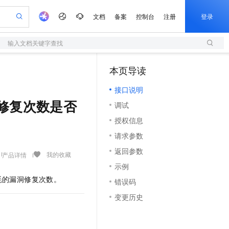
文档
备案
控制台
注册
登录
输入文档关键字查找
验
作计划
器
AI 活动
专业服务
服务伙伴合作计划
开发者社区
加入我们
服务平台百炼
阿里云 OPC 创新助力计划
本页导读
（1）
一站式生成采购清单，支持单品或批量购买
S
可编辑精美 PPT 文稿
S产品伙伴计划（繁花）
峰会
造的大模型服务与应用开发平台
轻量应用服务器
Agency Agents：拥有专属领域专家
AI 生产力先锋
Al MaaS 服务伙伴赋能合作
域名
博文
Careers
至高可申请百万元
接口说明
性可伸缩的云计算服务
 轻松生成专业的 PPT
开启高性价比 AI 编程新体验
先锋实践拓展 AI 生产力的边界
快速构建应用程序和网站，即刻迈出上云第一步
多领域专家智能体,一键组建 AI 虚拟交付团队
Token 补贴，五大权
计划
海大会
伙伴信用分合作计划
商标
问答
社会招聘
免费修复次数是否
调试
益加速 OPC 成功
S
帕鲁游戏服务器
数字证书管理服务（原SSL证书）
HappyHorse 打造一站式影视创作平台
飞天发布时刻
HOT
划
备案
电子书
校园招聘
授权信息
联机服务器，轻松开启游戏
视频创作，一键激活电商全链路生产力
全托管，含MySQL、PostgreSQL、SQL Server、MariaDB多引擎
实现全站HTTPS，呈现可信的WEB访问
所见，即是所愿
可视化编排打通从文字构思到成片全链路闭环
更多支持
划
公司注册
镜像站
请求参数
视频生成
语音识别与合成
 智能体与工作流应用
短信服务
漫剧工坊：一站式动画创作平台
AI 实训营
合作伙伴培训与认证
返回参数
划
上云迁移
的智能体编程平台
站生成，高效打造优质广告素材
通过阿里云百炼高效搭建AI应用,助力高效开发
快速生产连贯的高质量长漫剧
从基础到进阶，Agent 创客手把手教你
国内短信简单易用，安全可靠，秒级触达，全球覆盖200+国家和地区。
我的收藏
产品详情
e-1.1-T2V
Qwen3-TTS-Flash
lScope
我要反馈
查询合作伙伴
示例
畅细腻的高质量视频
离线语音合成大模型，多语言方言自适应，低延迟高稳定
n Alibaba Cloud ISV 合作
代维服务
olarDB
建企业门户网站
大数据开发治理平台 DataWorks
10 分钟搭建微信、支付宝小程序
耗的漏洞修复次数。
错误码
创新加速
ope
登录合作伙伴管理后台
我要建议
站，无忧落地极速上线
以可视化方式快速构建移动和 PC 门户网站
100%兼容MySQL、PostgreSQL，兼容Oracle，支持集中和分布式
高效部署网站，快速应用到小程序
Data Agent 驱动的一站式 Data+AI 开发治理平台
e-1.1-I2V
Cosyvoice-V3-Flash
变更历史
安全
畅自然，细节丰富
高表现力语音合成大模型，语音克隆听感自然
我要投诉
上云场景组合购
伴
边界网络安全防护产品
漫剧创作，剧本、分镜、视频高效生成
覆盖90%+业务场景，专享组合折扣价
2V
VPN
Fun-ASR