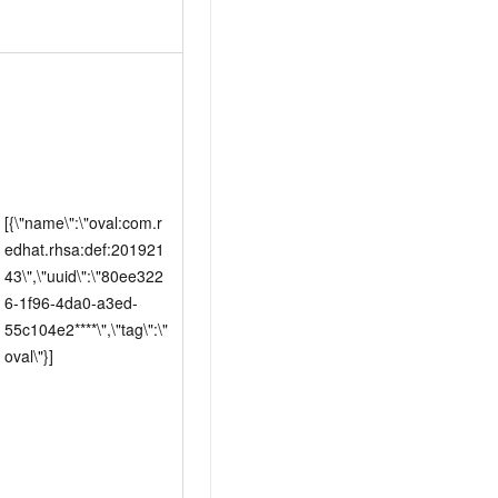
[{\"name\":\"oval:com.r
edhat.rhsa:def:201921
43\",\"uuid\":\"80ee322
6-1f96-4da0-a3ed-
55c104e2****\",\"tag\":\"
oval\"}]