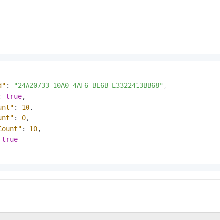
d"
:
"24A20733-10A0-4AF6-BE6B-E3322413BB68"
,
:
true
,
unt"
:
10
,
unt"
:
0
,
Count"
:
10
,
true