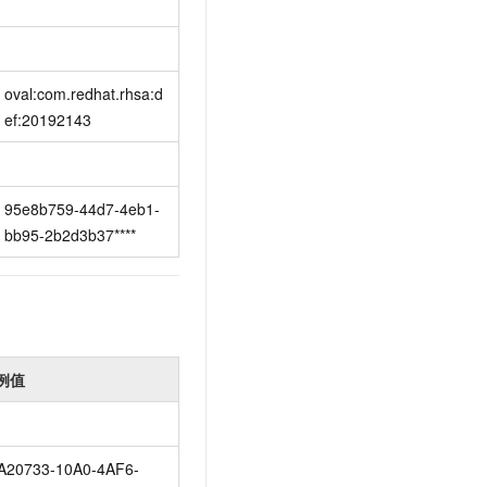
oval:com.redhat.rhsa:d
ef:20192143
95e8b759-44d7-4eb1-
bb95-2b2d3b37****
例值
A20733-10A0-4AF6-