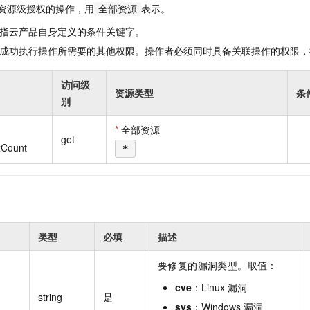
一个 AI 助手
即刻拥有 DeepSeek-R1 满血版
超强辅助，Bol
资源级授权的操作，用
表示。
全部资源
在企业官网、通讯软件中为客户提供 AI 客服
多种方案随心选，轻松解锁专属 DeepSeek
指云产品自身定义的条件关键字。
成功执行操作所需要的其他权限。操作者必须同时具备关联操作的权限，
访问级
资源类型
条
别
*
全部资源
get
xCount
*
类型
必填
描述
要修复的漏洞类型。取值：
cve
：Linux 漏洞
string
是
sys
：Windows 漏洞