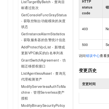
HTTP
ListTargetByBatch - 查询目
status
错
标通过批次
code
GetConsoleFuncGrayStatus
- 获取控制台功能模块的灰度
状态
403
N
GetInstanceAlarmStatistics
- 获取服务器的告警统计信息
500
Se
AddProtectVpcList - 新增或
更新VPC购买的白名单列表
访问
错误中心
查看
GrantSwitchAgreement - 功
能迁移授权接口
变更历史
ListAgentlessAsset - 查询无
代理检测资产
变更时间
ModifyServerlessAuthToMa
chine - 管理Serverless资产
授权
ModifyBinarySecurityPolicy