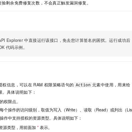
服务生态伙伴
视觉 Coding、空间感知、多模态思考等全面升级
1M上下文，专为长程任务能力而生
校验剩余免费修复次数，不会真正触发漏洞修复。
云工开物
企业应用
Night Plan 支持 Qwen 3.8-Max
AI 办公
NEW
Red Hat
30+ 款产品免费体验
夜间 5 折，Qwen/Meoo/TokenPlan 客户专享
AI智能应用
科研合作
ERP
堂（旗舰版）
SUSE
智能客服
AI 应用构建
大模型原生
CRM
2个月
自动承接线索
建站小程序
Qoder
大模型服务平台百炼-应用模版
OA 办公系统
HOT
NEW
PI Explorer
中直接运行该接口，免去您计算签名的困扰。运行成功后，OpenA
面向真实软件
个人版上线、团队版降价；千问3.8-Max首发发尝鲜
丰富多元化的应用模版和解决方案
DK
代码示例。
力提升
财税管理
模板建站
万有无界
大模型服务平台百炼-智能体
400电话
定制建站
的模型效果
灵活可视化地构建企业级 Agent
方案
广告营销
模板小程序
秒悟
人工智能平台 PAI
定制小程序
云端极速 AI 
新一代 AI 视频生成模型，深度适配广告营销等场景
AI Native 的算法工程平台，一站式完成建模、训练、推理服务部署
授权信息，可以在
RAM
权限策略语句的
元素中使用，用来给
Action
APP 开发
限。具体说明如下：
的权限点。
建站系统
个操作的访问级别，取值为写入（Write）、读取（Read）或列出（Lis
AI 应用
10分钟微调：让0.6B模型媲美235B模型
多模态数据信
操作中支持授权的资源类型。具体说明如下：
依托云原生高可用架构,实现Dify私有化部署
用1%尺寸在特定领域达到大模型90%以上效果
资源类型，用前面加
*
表示。