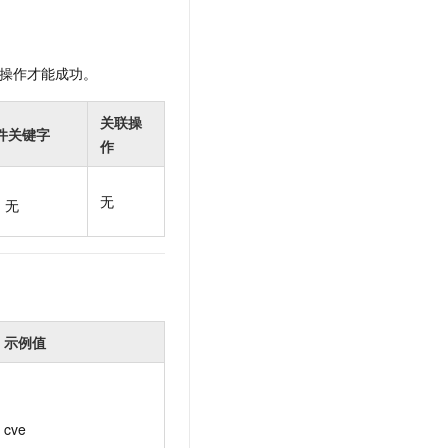
t.diy 一步搞定创意建站
构建大模型应用的安全防护体系
通过自然语言交互简化开发流程,全栈开发支持
通过阿里云安全产品对 AI 应用进行安全防护
操作才能成功。
关联操
件关键字
作
无
无
示例值
cve