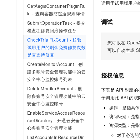
适用于试用版用户
AI 产品 免费试用
网络
GetAegisContainerPluginRu
安全
云开发大赛
Tableau 订阅
1亿+ 大模型 tokens 和 
le - 查询容器防逃逸规则详情
可观测
入门学习赛
中间件
AI空中课堂在线直播课
调试
SubmitOperationTask - 提交
140+云产品 免费试用
大模型服务
检查项修复回滚操作任务
上云与迁云
产品新客免费试用，最长1
数据库
生态解决方案
CheckTrialFixCount - 校验
千问AI平台-Token Plan
您可以在
OpenA
企业出海
大模型ACA认证体验
大数据计算
试用用户的剩余免费修复次数
可以自动生成
S
助力企业全员 AI 认知与能
行业生态解决方案
是否支持修复
政企业务
媒体服务
千问AI平台-模型体验
开发者生态解决方案
CreateMonitorAccount - 创
在线体验全尺寸、多种模态
企业服务与云通信
建多账号安全管理功能中的云
AI 开发和 AI 应用解决
授权信息
安全中心监控账号列表
Happy 系列大模型
域名与网站
DeleteMonitorAccount - 删
下表是
API
对应的
终端用户计算
除多账号安全管理功能中的云
予调用此
API
的权
安全中心监控账号
操作：是指具体
Serverless
大模型解决方案
EnableServiceAccessResou
访问级别：是指每
rceDirectory - 开通云安全中
开发工具
快速部署 Dify，高效搭建 
资源类型：是指
心多账号安全管理功能
迁移与运维管理
对于必选的
ListAccountsInResourceDir