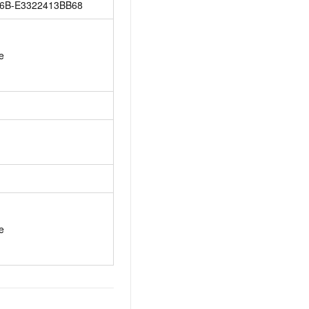
6B-E3322413BB68
e
e