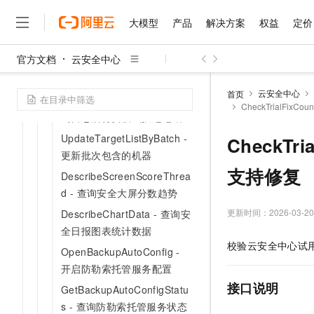
用户自定义配置
大模型
产品
解决方案
权益
定价
GetDataTrend - 查询安全运
营趋势
官方文档
云安全中心
ResetLogShipper - 重置并升
大模型
产品
解决方案
权益
定价
云市场
伙伴
服务
了解阿里云
精选产品
精选解决方案
普惠上云
产品定价
精选商城
成为销售伙伴
售前咨询
为什么选择阿里云
级日志分析服务
千问AI平台
云安全中心
首页
ListLogShipperRegions - 查
了解云产品的定价详情
CheckTrialF
大模型服务平台百炼
睿译宝，AI翻译排版一
普惠上云 官方力荐
分销伙伴
在线服务
网站建设
什么是云计算
大
询日志后付费模式投递地域
大模型服务与应用平台
上传文档即自动完成翻译和
云服务器38元/年起，超
咨询伙伴
多端小程序
技术领先
UpdateTargetListByBatch -
CheckT
云上成本管理
售后服务
千问大模型
GLM-5.2：长任务时代
官方推荐返现计划
大模型
更新批次包含的机器
大模型
精选产品
精选解决方案
Salesforce 国际版订阅
稳定可靠
管理和优化成本
多元化、高性能、安全可靠
推荐新用户得奖励，单订单
支持修复
销售伙伴合作计划
DescribeScreenScoreThrea
自助服务
友盟天域
安全合规
人工智能与机器学习
AI
文本生成
d - 查询安全大屏分数趋势
无影云电脑
Hermes Agent，打造
云工开物
无影生态合作计划
在线服务
观测云
分析师报告
随时随地安全接入的云上超
自主进化，持久记忆，越用
高校专属算力普惠，学生认
更新时间：
2026-03-20
DescribeChartData - 查询安
计算
互联网应用开发
Qwen3.8-Max
HOT
Salesforce On Alibaba C
工单服务
全日报图表统计数据
智能体时代全能旗舰模型
Tuya 物联网平台阿里云
研究报告与白皮书
云解析DNS
快速拥有专属 OpenClaw
Consulting Partner 合
大数据
容器
校验云安全中心试
免费试用
OpenBackupAutoConfig -
短信专区
蓝凌 OA
Qwen3.7-Plus
AI 大模型销售与服务生
开启防勒索托管服务配置
现代化应用
存储
天池大赛
能看、能想、能动手的多模
云原生大数据计算服务 Max
解决方案免费试用 新老
电子合同
接口说明
GetBackupAutoConfigStatu
面向分析的企业级SaaS模
最高领取价值200元试用
安全
网络与CDN
AI 算法大赛
Qwen3-VL-Plus
s - 查询防勒索托管服务状态
畅捷通