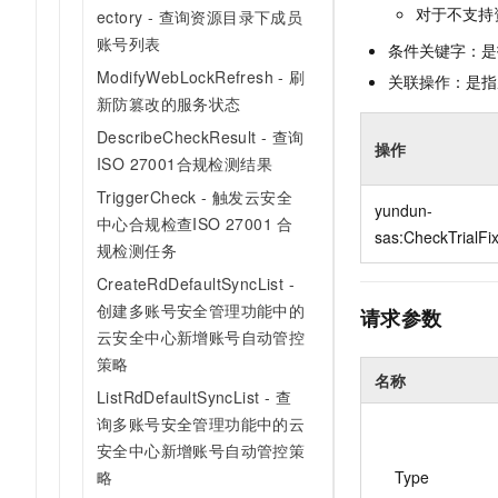
10 分钟在聊天系统中增加
对于不支持
ectory - 查询资源目录下成员
专有云
账号列表
条件关键字：是
ModifyWebLockRefresh - 刷
关联操作：是指
新防篡改的服务状态
DescribeCheckResult - 查询
操作
ISO 27001合规检测结果
TriggerCheck - 触发云安全
yundun-
中心合规检查ISO 27001 合
sas:CheckTrialFi
规检测任务
CreateRdDefaultSyncList -
创建多账号安全管理功能中的
请求参数
云安全中心新增账号自动管控
策略
名称
ListRdDefaultSyncList - 查
询多账号安全管理功能中的云
安全中心新增账号自动管控策
Type
略