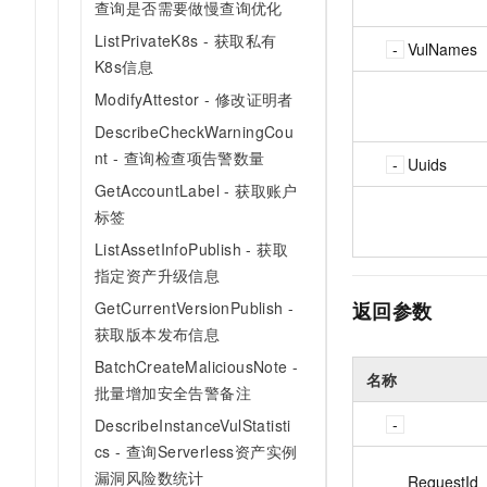
查询是否需要做慢查询优化
ListPrivateK8s - 获取私有
VulNames
K8s信息
ModifyAttestor - 修改证明者
DescribeCheckWarningCou
nt - 查询检查项告警数量
Uuids
GetAccountLabel - 获取账户
标签
ListAssetInfoPublish - 获取
指定资产升级信息
返回参数
GetCurrentVersionPublish -
获取版本发布信息
BatchCreateMaliciousNote -
名称
批量增加安全告警备注
DescribeInstanceVulStatisti
cs - 查询Serverless资产实例
漏洞风险数统计
RequestId