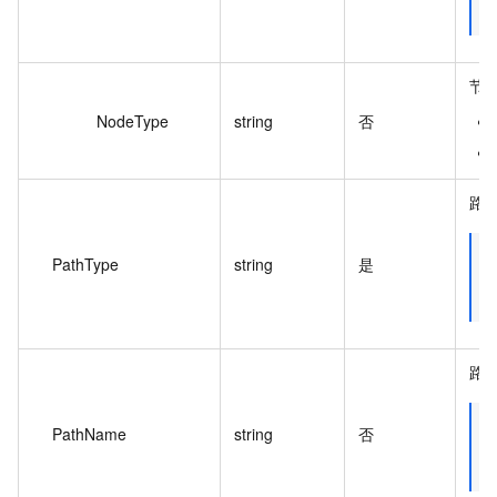
节
NodeType
string
否
路
PathType
string
是
路
PathName
string
否