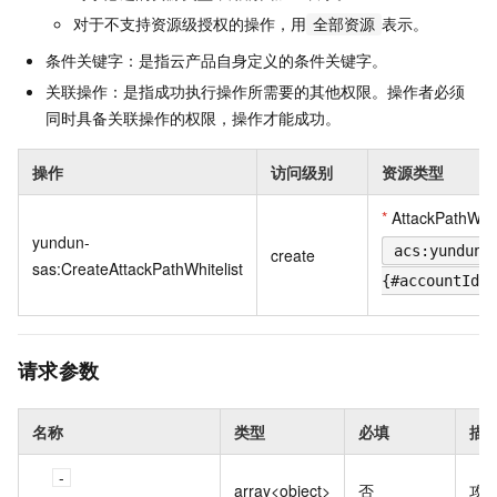
对于不支持资源级授权的操作，用
表示。
全部资源
条件关键字：是指云产品自身定义的条件关键字。
关联操作：是指成功执行操作所需要的其他权限。操作者必须
同时具备关联操作的权限，操作才能成功。
操作
访问级别
资源类型
*
AttackPathWhit
yundun-
acs:yundun-
create
sas:CreateAttackPathWhitelist
{#accountId}:
请求参数
名称
类型
必填
描
array<object>
否
攻