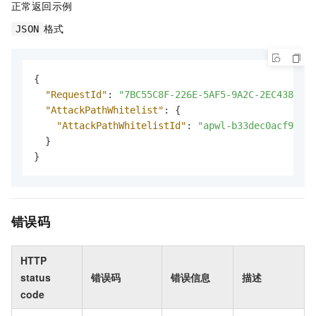
正常返回示例
格式
JSON
{
"RequestId"
:
"7BC55C8F-226E-5AF5-9A2C-2EC43864**
"AttackPathWhitelist"
:
{
"AttackPathWhitelistId"
:
"apwl-b33dec0acf9b42a
}
}
错误码
HTTP
status
错误码
错误信息
描述
code