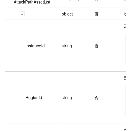
AttackPathAssetList
object
否
攻
云产
InstanceId
string
否
云
RegionId
string
否
云