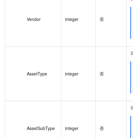
Vendor
integer
否
云
AssetType
integer
否
云
AssetSubType
integer
否