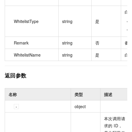
白
WhitelistType
string
是
Remark
string
否
备
WhitelistName
string
是
白
返回参数
名称
类型
描述
object
本次调用请
求的 ID，