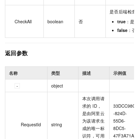
是否后端检查
CheckAll
boolean
否
true
：是
false
：否
返回参数
名称
类型
描述
示例值
object
本次调用请
求的 ID，
33DCC98C
是由阿里云
-824D-
为该请求生
55D6-
RequestId
string
成的唯一标
8DC5-
识符，可用
47F3A71A