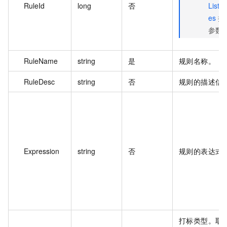
RuleId
long
否
ListA
es
接
参数
RuleName
string
是
规则名称。
RuleDesc
string
否
规则的描述信
Expression
string
否
规则的表达式
打标类型。取