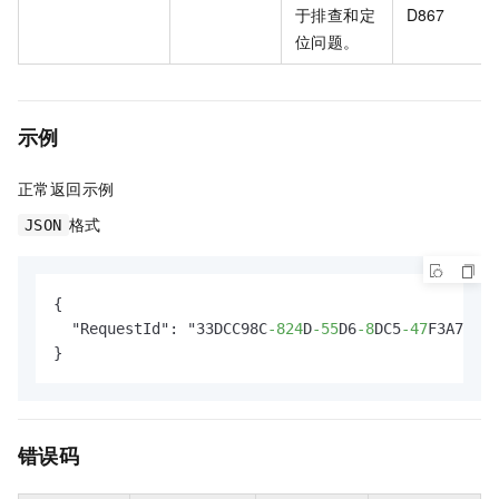
于排查和定
D867
位问题。
示例
正常返回示例
格式
JSON
{

  "RequestId": "33DCC98C
-824
D
-55
D6
-8
DC5
-47
F3A71AD8
}
错误码