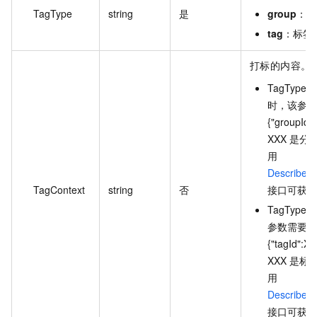
TagType
string
是
group
：分
tag
：标签
打标的内容。
TagType 为
时，该参数
{"groupI
XXX 是分
用
DescribeGr
TagContext
string
否
接口可获取
TagType 
参数需要配
{"tagId"
XXX 是标
用
DescribeG
接口可获取