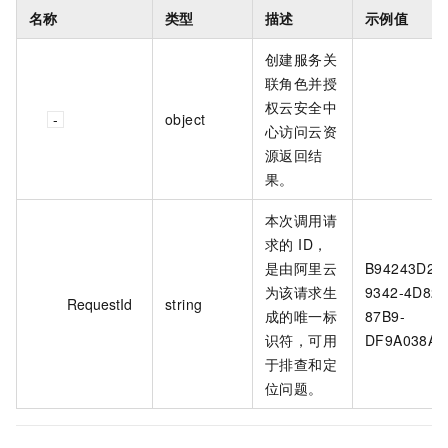
名称
类型
描述
示例值
创建服务关
联角色并授
权云安全中
object
心访问云资
源返回结
果。
本次调用请
求的 ID，
是由阿里云
B94243D2-
为该请求生
9342-4D82-
RequestId
string
成的唯一标
87B9-
识符，可用
DF9A038A8
于排查和定
位问题。