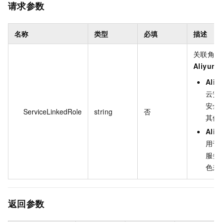
请求参数
名称
类型
必填
描述
关联角色
AliyunS
Aliy
云安
安全
ServiceLinkedRole
string
否
其他
Ali
用于云
服务
色来
返回参数