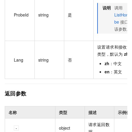
说明
调用
ProbeId
string
是
ListHone
be
接口可
该参数。
设置请求和接收消
类型，默认为
zh
Lang
string
否
zh
：中文
en
：英文
返回参数
名称
类型
描述
示例值
请求返回数
object
据。