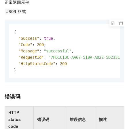
正常返回示例
格式
JSON
{
"Success"
:
true
,
"Code"
:
200
,
"Message"
:
"successful"
,
"RequestId"
:
"7FD1C1DC-AA67-510A-A022-5D23310C36
"HttpStatusCode"
:
200
}
错误码
HTTP
status
错误码
错误信息
描述
code