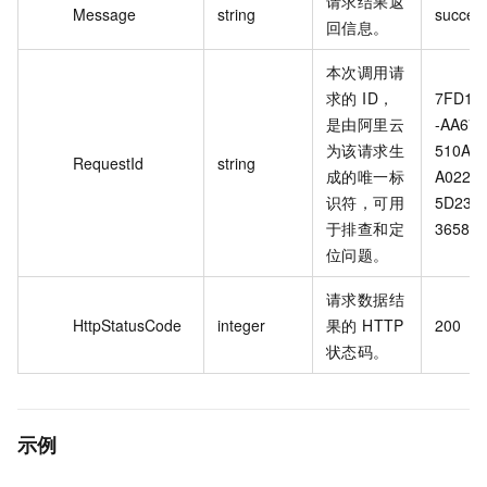
请求结果返
Message
string
success
回信息。
本次调用请
求的 ID，
7FD1C
是由阿里云
-AA67-
为该请求生
510A-
RequestId
string
成的唯一标
A022-
识符，可用
5D233
于排查和定
3658
位问题。
请求数据结
HttpStatusCode
integer
果的 HTTP
200
状态码。
示例