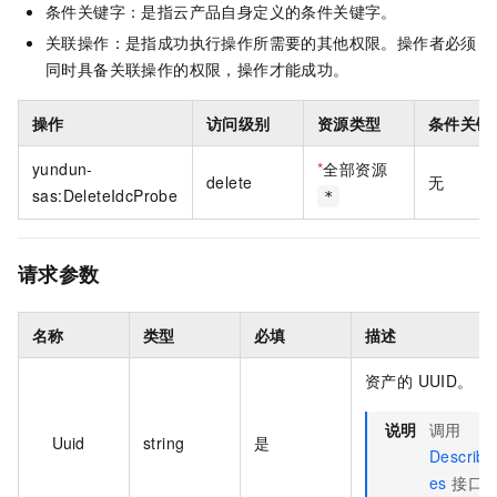
条件关键字：是指云产品自身定义的条件关键字。
关联操作：是指成功执行操作所需要的其他权限。操作者必须
同时具备关联操作的权限，操作才能成功。
操作
访问级别
资源类型
条件关键
yundun-
*
全部资源
delete
无
sas:DeleteIdcProbe
*
请求参数
名称
类型
必填
描述
资产的 UUID。
说明
调用
Uuid
string
是
Describe
es
接口获