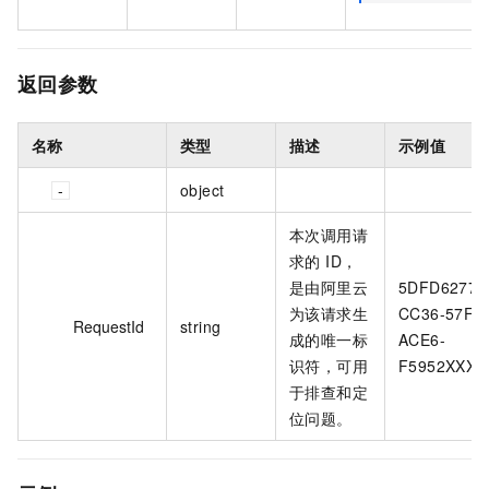
返回参数
名称
类型
描述
示例值
object
本次调用请
求的 ID，
是由阿里云
5DFD6277-
为该请求生
CC36-57F7
RequestId
string
成的唯一标
ACE6-
识符，可用
F5952XXXX
于排查和定
位问题。