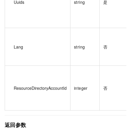
Uuids
string
是
Lang
string
否
ResourceDirectoryAccountId
integer
否
返回参数