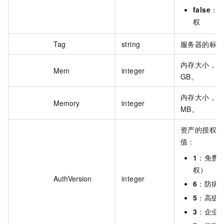
false
：
权
Tag
string
服务器的标签
内存大小，单
Mem
integer
GB。
内存大小，单
Memory
integer
MB。
资产的授权版
值：
1
：免费
权）
AuthVersion
integer
6
：防病
5
：高级
3
：企业