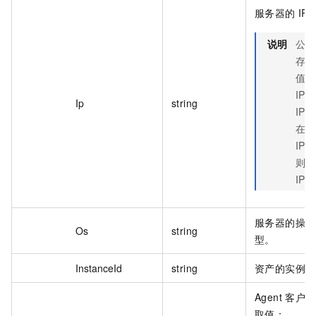
服务器的 IP
说明
公网 
存在
值为
IP
Ip
string
IP 
在私
IP 
则为
IP。
服务器的操作
Os
string
型。
InstanceId
string
资产的实例 I
Agent 客户
取值：