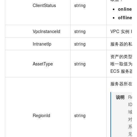
ClientStatus
string
online
：
offline
：
VpcInstanceId
string
VPC 实例 ID
IntranetIp
string
服务器的私网 
资产的类型。
AssetType
string
唯一取值为
0
ECS 服务器
服务器所在地
说明
Reg
ID 
域名
RegionId
string
对应
系，
见
地