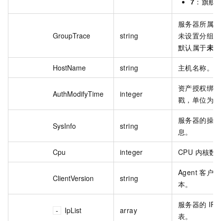
7
：旗舰
服务器所属的
GroupTrace
string
未设置分组的
默认属于
未分
HostName
string
主机名称。
资产授权绑定
AuthModifyTime
integer
戳，单位为毫
服务器的操作
SysInfo
string
息。
Cpu
integer
CPU 内核数
Agent 客户
ClientVersion
string
本。
服务器的 IP
IpList
array
表。