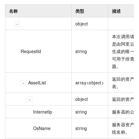
名称
类型
描述
object
本次调用请求的
是由阿里云为
RequestId
string
生成的唯一标
可用于排查和
题。
返回的资产详
AssetList
array<object>
表。
object
返回的资产详
InternetIp
string
服务器的公网 
服务器资产的
OsName
string
统名称。