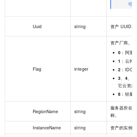
可用
Uuid
string
资产 UUID。
资产厂商。取
0
：阿里
1
：云外
Flag
integer
2
：IDC 
3
、
4
、
5
它云资产
8
：轻量
服务器所在地
RegionName
string
称。
InstanceName
string
资产的实例名