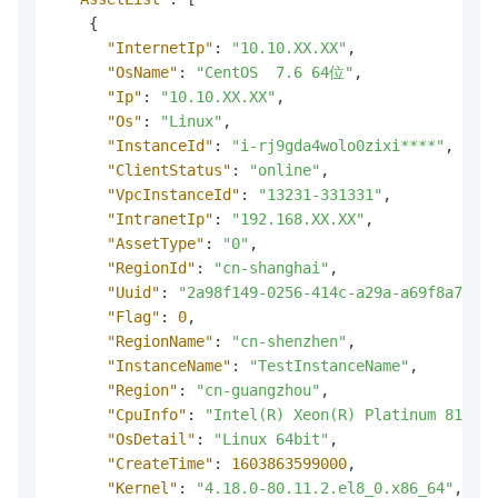
{
"InternetIp"
:
"10.10.XX.XX"
,
"OsName"
:
"CentOS  7.6 64位"
,
"Ip"
:
"10.10.XX.XX"
,
"Os"
:
"Linux"
,
"InstanceId"
:
"i-rj9gda4wolo0zixi****"
,
"ClientStatus"
:
"online"
,
"VpcInstanceId"
:
"13231-331331"
,
"IntranetIp"
:
"192.168.XX.XX"
,
"AssetType"
:
"0"
,
"RegionId"
:
"cn-shanghai"
,
"Uuid"
:
"2a98f149-0256-414c-a29a-a69f8a75***
"Flag"
:
0
,
"RegionName"
:
"cn-shenzhen"
,
"InstanceName"
:
"TestInstanceName"
,
"Region"
:
"cn-guangzhou"
,
"CpuInfo"
:
"Intel(R) Xeon(R) Platinum 8163 C
"OsDetail"
:
"Linux 64bit"
,
"CreateTime"
:
1603863599000
,
"Kernel"
:
"4.18.0-80.11.2.el8_0.x86_64"
,