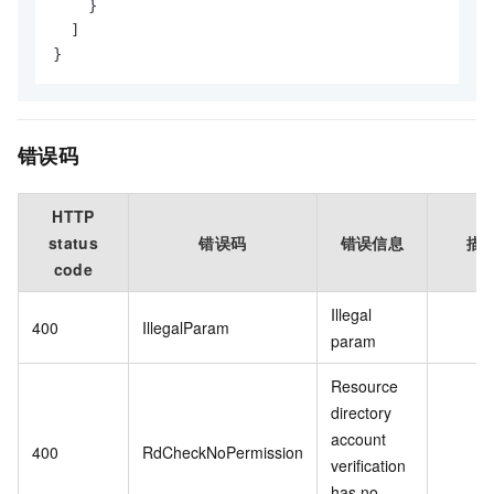
}
]
}
错误码
HTTP
status
错误码
错误信息
描
code
Illegal
400
IllegalParam
param
Resource
directory
account
400
RdCheckNoPermission
verification
has no