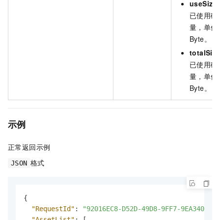
useSize
已使用磁
量，单位
Byte。
totalSiz
已使用磁
量，单位
Byte。
示例
正常返回示例
格式
JSON
{
"RequestId"
:
"92016EC8-D52D-49D8-9FF7-9EA340A950
"AssetList"
:
[