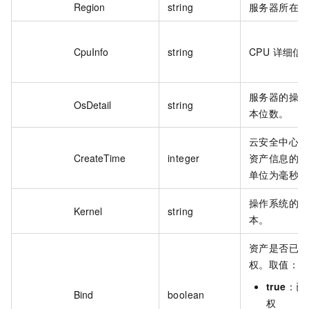
Region
string
服务器所在的
CpuInfo
string
CPU 详细信
服务器的操作
OsDetail
string
本位数。
云安全中心记
CreateTime
integer
资产信息的时
单位为毫秒。
操作系统的内
Kernel
string
本。
资产是否已绑
权。取值：
true
：已
Bind
boolean
权