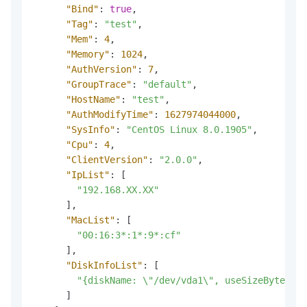
"Bind"
:
true
,
"Tag"
:
"test"
,
"Mem"
:
4
,
"Memory"
:
1024
,
"AuthVersion"
:
7
,
"GroupTrace"
:
"default"
,
"HostName"
:
"test"
,
"AuthModifyTime"
:
1627974044000
,
"SysInfo"
:
"CentOS Linux 8.0.1905"
,
"Cpu"
:
4
,
"ClientVersion"
:
"2.0.0"
,
"IpList"
:
[
"192.168.XX.XX"
]
,
"MacList"
:
[
"00:16:3*:1*:9*:cf"
]
,
"DiskInfoList"
:
[
"{diskName: \"/dev/vda1\", useSizeByte: 29
]