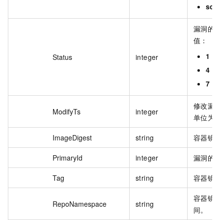
sca
漏洞的
值：
1
：
Status
integer
4
：
7
：
修改漏
ModifyTs
integer
单位为
ImageDigest
string
容器镜
PrimaryId
integer
漏洞的 
Tag
string
容器镜
容器镜
RepoNamespace
string
间。