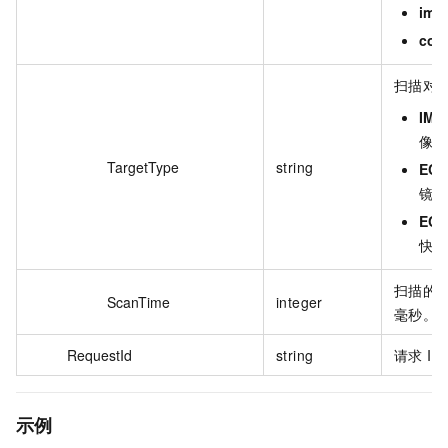
ima
con
扫描对
IMA
像。
TargetType
string
ECS
镜像
EC
快照
扫描的
ScanTime
integer
毫秒。
RequestId
string
请求 ID
示例