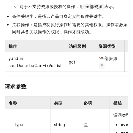
对于不支持资源级授权的操作，用
表示。
全部资源
条件关键字：是指云产品自身定义的条件关键字。
关联操作：是指成功执行操作所需要的其他权限。操作者必须
同时具备关联操作的权限，操作才能成功。
操作
访问级别
资源类型
条
yundun-
*
全部资源
get
无
sas:DescribeCanFixVulList
*
请求参数
名称
类型
必填
描述
漏洞类型
Type
string
是
cve
：
sca
：