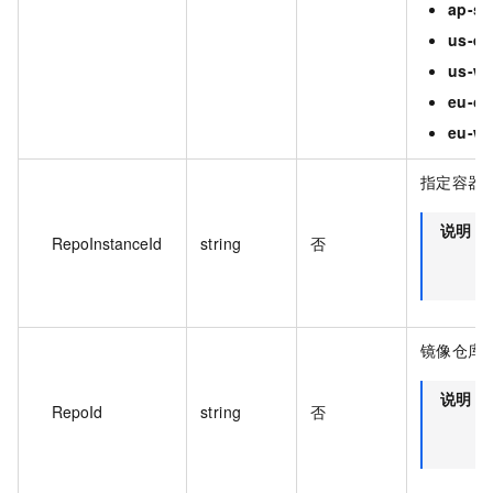
ap-so
us-ea
us-we
eu-ce
eu-we
指定容器镜
说明
RepoInstanceId
string
否
镜像仓库 
说明
RepoId
string
否