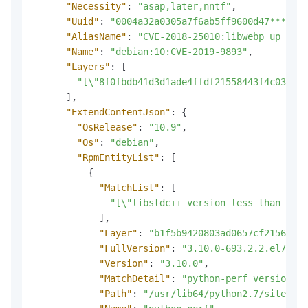
"Necessity"
:
"asap,later,nntf"
,
"Uuid"
:
"0004a32a0305a7f6ab5ff9600d47****"
,
"AliasName"
:
"CVE-2018-25010:libwebp up to 1
"Name"
:
"debian:10:CVE-2019-9893"
,
"Layers"
:
[
"[\"8f0fbdb41d3d1ade4ffdf21558443f4c033420
]
,
"ExtendContentJson"
:
{
"OsRelease"
:
"10.9"
,
"Os"
:
"debian"
,
"RpmEntityList"
:
[
{
"MatchList"
:
[
"[\"libstdc++ version less than 8.5.
]
,
"Layer"
:
"b1f5b9420803ad0657cf21566e3e
"FullVersion"
:
"3.10.0-693.2.2.el7"
,
"Version"
:
"3.10.0"
,
"MatchDetail"
:
"python-perf version le
"Path"
:
"/usr/lib64/python2.7/site-pac