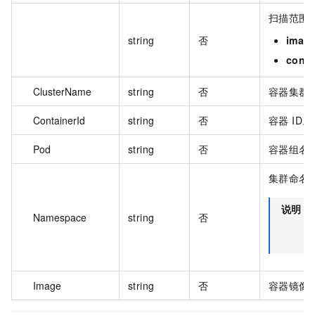
扫描范围
string
否
imag
conta
ClusterName
string
否
容器集群
ContainerId
string
否
容器 ID。
Pod
string
否
容器组名
集群命名
说明
Namespace
string
否
G
Image
string
否
容器镜像