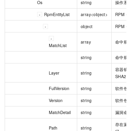
Os
string
操作系
RpmEntityList
array<object>
RPM 
object
RPM 
array
命中规
MatchList
string
命中规
容器镜
Layer
string
SHA25
FullVersion
string
软件包
Version
string
软件包
MatchDetail
string
漏洞命
存在漏
Path
string