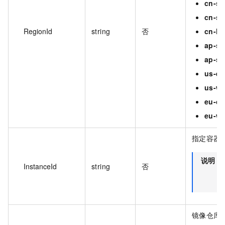
cn-s
cn-s
RegionId
string
否
cn-h
ap-so
ap-so
us-ea
us-we
eu-ce
eu-we
指定容器镜
说明
InstanceId
string
否
镜像仓库 