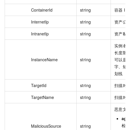
ContainerId
string
容器 ID
InternetIp
string
资产公网
IntranetIp
string
资产私网
实例名
长度限制
InstanceName
string
可以是
字、短
划线（_
TargetId
string
扫描对象
TargetName
string
扫描对
恶意文
age
检测
MaliciousSource
string