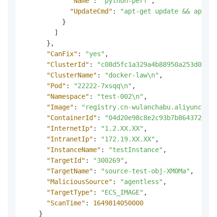
"Name"
:
"python-perf"
,
"UpdateCmd"
:
"apt-get update && apt-ge
}
]
}
,
"CanFix"
:
"yes"
,
"ClusterId"
:
"c08d5fc1a329a4b88950a253d082f1
"ClusterName"
:
"docker-law\n"
,
"Pod"
:
"22222-7xsqq\n"
,
"Namespace"
:
"test-002\n"
,
"Image"
:
"registry.cn-wulanchabu.aliyuncs.co
"ContainerId"
:
"04d20e98c8e2c93b7b8643720843
"InternetIp"
:
"1.2.XX.XX"
,
"IntranetIp"
:
"172.19.XX.XX"
,
"InstanceName"
:
"testInstance"
,
"TargetId"
:
"300269"
,
"TargetName"
:
"source-test-obj-XM0Ma"
,
"MaliciousSource"
:
"agentless"
,
"TargetType"
:
"ECS_IMAGE"
,
"ScanTime"
:
1649814050000
}