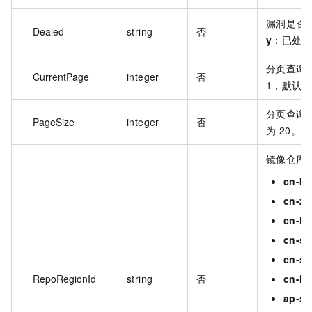
漏洞是否
Dealed
string
否
y
：已处
分页查询
CurrentPage
integer
否
1，默认值
分页查询
PageSize
integer
否
为 20。
镜像仓库的
cn-be
cn-zh
cn-h
cn-s
cn-s
RepoRegionId
string
否
cn-h
ap-so