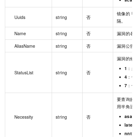
镜像的 U
Uuids
string
否
隔。
Name
string
否
漏洞的名
AliasName
string
否
漏洞公告
漏洞的修
1
：未
StatusList
string
否
4
：修
7
：修
要查询的
用半角逗
asap
Necessity
string
否
later
nntf