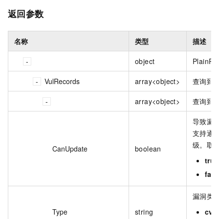
返回参数
名称
类型
描述
object
PlainRes
VulRecords
array<object>
查询到
array<object>
查询到
导致漏
支持通
级。取
CanUpdate
boolean
true
fals
漏洞类
Type
string
cve