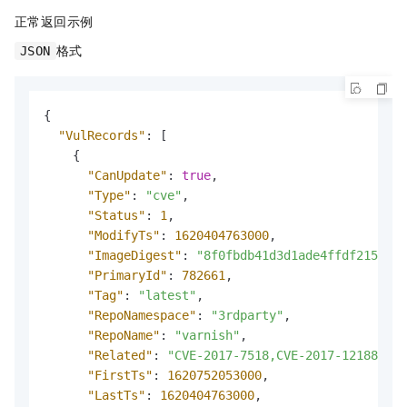
正常返回示例
格式
JSON
{
"VulRecords"
:
[
{
"CanUpdate"
:
true
,
"Type"
:
"cve"
,
"Status"
:
1
,
"ModifyTs"
:
1620404763000
,
"ImageDigest"
:
"8f0fbdb41d3d1ade4ffdf2155844
"PrimaryId"
:
782661
,
"Tag"
:
"latest"
,
"RepoNamespace"
:
"3rdparty"
,
"RepoName"
:
"varnish"
,
"Related"
:
"CVE-2017-7518,CVE-2017-12188"
,
"FirstTs"
:
1620752053000
,
"LastTs"
:
1620404763000
,