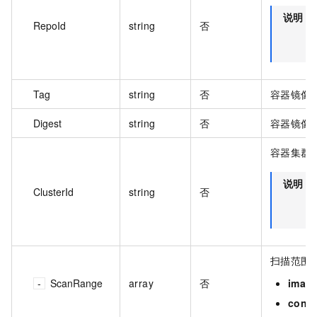
说明
RepoId
string
否
Tag
string
否
容器镜像
Digest
string
否
容器镜像
容器集群的
说明
ClusterId
string
否
D
e
扫描范围
ScanRange
array
否
imag
conta