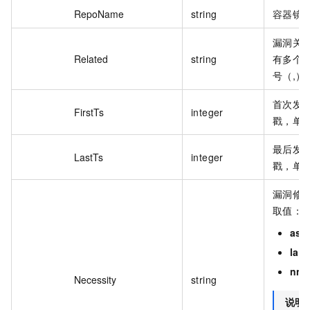
RepoName
string
容器镜
漏洞关联
Related
string
有多个
号（,）
首次发
FirstTs
integer
戳，单
最后发
LastTs
integer
戳，单
漏洞修
取值：
asa
late
nnt
Necessity
string
说明