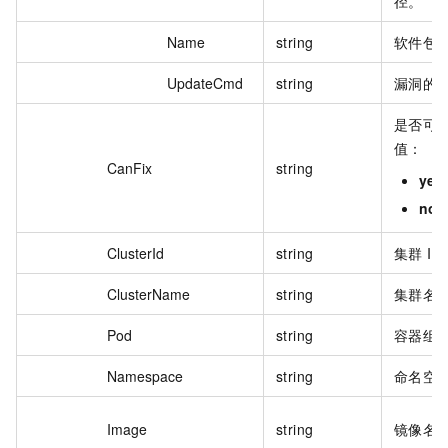
径。
Name
string
软件包
UpdateCmd
string
漏洞的
是否可
值：
CanFix
string
yes
no
ClusterId
string
集群 ID
ClusterName
string
集群名
Pod
string
容器组
Namespace
string
命名空
Image
string
镜像名