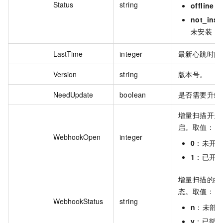
Status
string
offline
：
not_inst
未安装
LastTime
integer
最新心跳时间
Version
string
版本号。
NeedUpdate
boolean
是否需要升级
增量扫描开关
启。取值：
WebhookOpen
integer
0
：未开
1
：已开
增量扫描的组
态。取值：
WebhookStatus
string
n
：未部
y
：已部