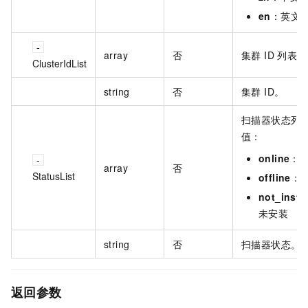
en
：英文
array
否
集群 ID 列表。
ClusterIdList
string
否
集群 ID。
扫描器状态列
值：
online
：
array
否
StatusList
offline
：
not_insta
未安装
string
否
扫描器状态。
返回参数