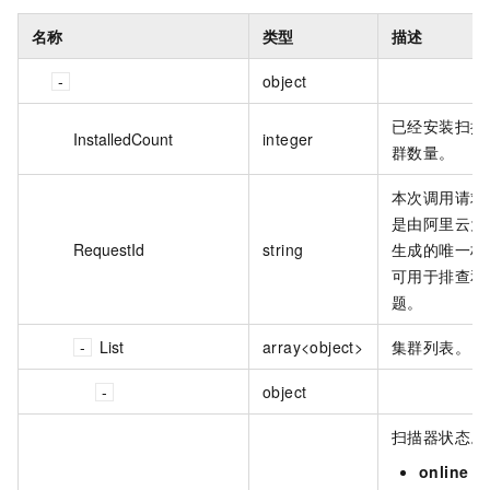
名称
类型
描述
object
已经安装扫描
InstalledCount
integer
群数量。
本次调用请求的
是由阿里云为
RequestId
string
生成的唯一标
可用于排查和
题。
List
array<object>
集群列表。
object
扫描器状态。
online
：