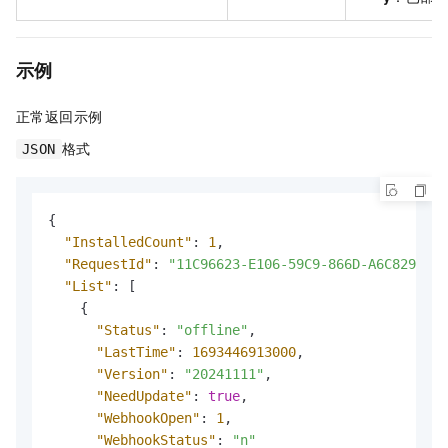
示例
正常返回示例
格式
JSON
{
"InstalledCount"
:
1
,
"RequestId"
:
"11C96623-E106-59C9-866D-A6C8291145
"List"
:
[
{
"Status"
:
"offline"
,
"LastTime"
:
1693446913000
,
"Version"
:
"20241111"
,
"NeedUpdate"
:
true
,
"WebhookOpen"
:
1
,
"WebhookStatus"
:
"n"