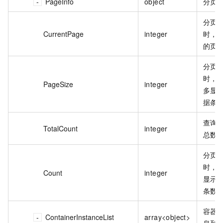
PageInfo
object
分页
分页
CurrentPage
integer
时，
的页
分页
时，
PageSize
integer
多显
据条
查询
TotalCount
integer
总数
分页
时，
Count
integer
显示
条数
容器
ContainerInstanceList
array<object>
息列