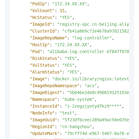
"PodIp"
:
"172.24.XX.XX"
,
"VulCount"
:
15
,
"HcStatus"
:
"YES"
,
"ImageId"
:
"registry-vpc.cn-beijing.aliyuncs
"ClusterId"
:
"cfb41a869c71e4678a97021582dd8a
"ImageRepoName"
:
"log-controller"
,
"HostIp"
:
"172.24.XX.XX"
,
"Pod"
:
"alibaba-log-controller-6f847f8786-mk
"RiskStatus"
:
"YES"
,
"VulStatus"
:
"YES"
,
"AlarmStatus"
:
"YES"
,
"Image"
:
"docker.io/library/nginx:latest"
,
"ImageRepoNamespace"
:
"acs"
,
"ImageDigest"
:
"5b046e2de8c490819125193ee2eb
"Namespace"
:
"kube-system"
,
"InstanceId"
:
"i-2zegzjyotydfkz9****"
,
"NodeInfo"
:
"test"
,
"ImageUuid"
:
"5f23dfbceec289a49ac94e035e2***
"RegionId"
:
"cn-hangzhou"
,
"UpdateMark"
:
"79cff74d-e967-5407-8a78-ee03b