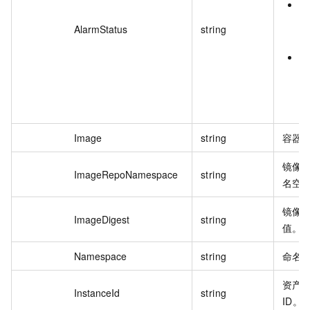
Y
存
AlarmStatus
string
全
N
不
安
警
Image
string
容器
镜像
ImageRepoNamespace
string
名空
镜像 d
ImageDigest
string
值。
Namespace
string
命名
资产
InstanceId
string
ID。