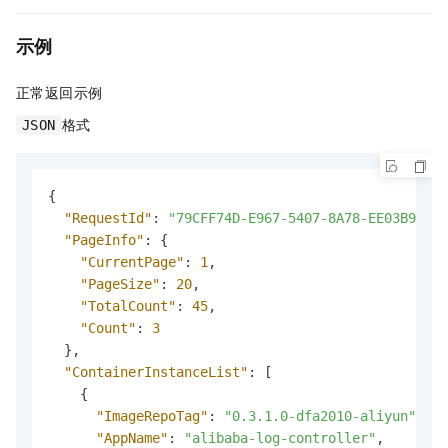
示例
正常返回示例
格式
JSON
{
"RequestId"
:
"79CFF74D-E967-5407-8A78-EE03B925FD
"PageInfo"
:
{
"CurrentPage"
:
1
,
"PageSize"
:
20
,
"TotalCount"
:
45
,
"Count"
:
3
}
,
"ContainerInstanceList"
:
[
{
"ImageRepoTag"
:
"0.3.1.0-dfa2010-aliyun"
,
"AppName"
:
"alibaba-log-controller"
,