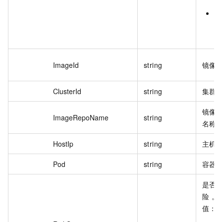
Y
有
问
ImageId
string
镜像 
ClusterId
string
集群 
镜像
ImageRepoName
string
名称
HostIp
string
主机 
Pod
string
容器
是否
险 。
值：