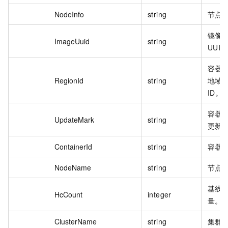
NodeInfo
string
节点
镜像
ImageUuid
string
UUID
容器
RegionId
string
地域
ID。
容器
UpdateMark
string
更新
ContainerId
string
容器 
NodeName
string
节点
基线
HcCount
integer
量。
ClusterName
string
集群