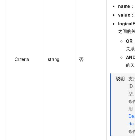
name
：检
value
：检
logicalEx
之间的关系
OR
：
关系。
AND
Criteria
string
否
的关系
说明
支持
ID
型、
条件
用
Descr
ria
接
条件