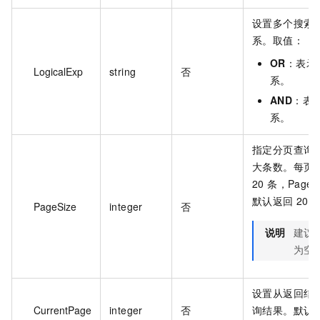
设置多个搜索
系。取值：
OR
：表示
LogicalExp
string
否
系。
AND
：表
系。
指定分页查询
大条数。每页
20 条，Pag
默认返回 20 
PageSize
integer
否
说明
建议 
为空
设置从返回结
CurrentPage
integer
否
询结果。默认