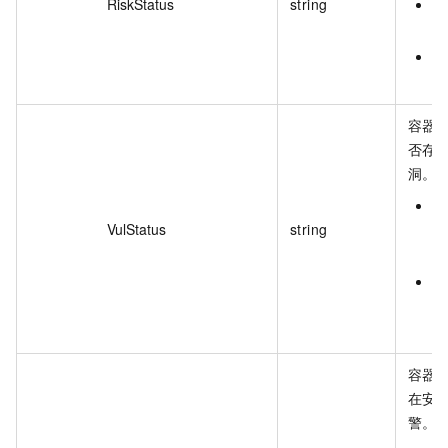
RiskStatus
string
N
无
Y
有
容器
否存
洞。
Y
VulStatus
string
存
洞
N
不
漏
容器
在安
警。