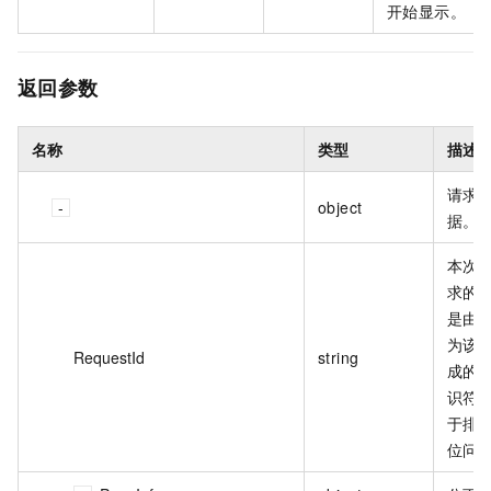
开始显示。
返回参数
名称
类型
描述
请求
object
据。
本次
求的 
是由
为该
RequestId
string
成的
识符
于排
位问