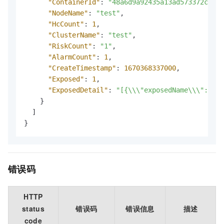
"ContainerId"
:
"48a6d9a92435a13ad573372c3f3c
"NodeName"
:
"test"
,
"HcCount"
:
1
,
"ClusterName"
:
"test"
,
"RiskCount"
:
"1"
,
"AlarmCount"
:
1
,
"CreateTimestamp"
:
1670368337000
,
"Exposed"
:
1
,
"ExposedDetail"
:
"[{\\\"exposedName\\\":\\\"
}
]
}
错误码
HTTP
status
错误码
错误信息
描述
code