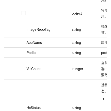
容器
object
息。
镜像
ImageRepoTag
string
签。
AppName
string
应用
PodIp
string
pod
当前
VulCount
integer
群中
洞数
基线
态。
N
没
HcStatus
string
线