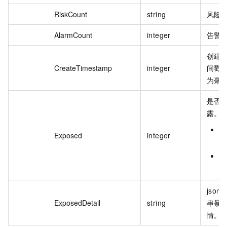
RiskCount
string
风险
AlarmCount
integer
告警
创建
CreateTimestamp
integer
间戳
为毫
是否
露。
1
Exposed
integer
露
0
暴
json
ExposedDetail
string
串暴
情。