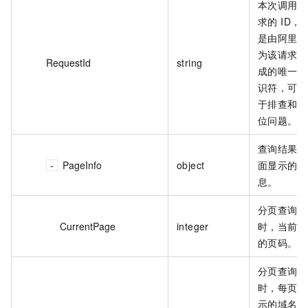
本次调用请
求的 ID，
是由阿里云
为该请求生
RequestId
string
成的唯一标
识符，可用
于排查和定
位问题。
查询结果页
PageInfo
object
面显示的信
息。
分页查询
CurrentPage
integer
时，当前页
的页码。
分页查询
时，每页显
示的域名的