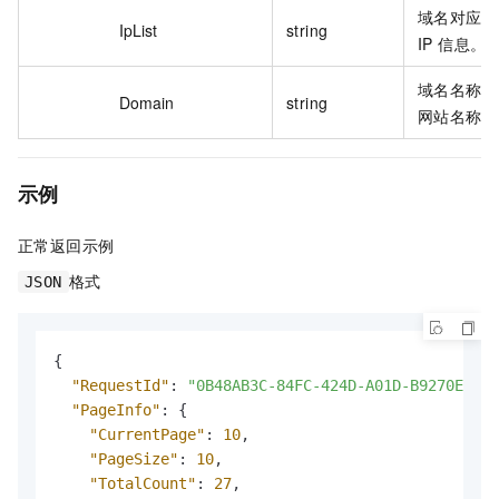
域名对应的
IpList
string
IP 信息。
域名名称或
Domain
string
网站名称。
示例
正常返回示例
格式
JSON
{
"RequestId"
:
"0B48AB3C-84FC-424D-A01D-B9270EF460
"PageInfo"
:
{
"CurrentPage"
:
10
,
"PageSize"
:
10
,
"TotalCount"
:
27
,