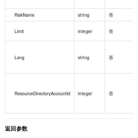
RiskName
string
否
Limit
integer
否
Lang
string
否
ResourceDirectoryAccountId
integer
否
返回参数