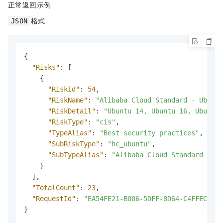
正常返回示例
格式
JSON
{
"Risks"
:
[
{
"RiskId"
:
54
,
"RiskName"
:
"Alibaba Cloud Standard - Ubuntu
"RiskDetail"
:
"Ubuntu 14, Ubuntu 16, Ubuntu 
"RiskType"
:
"cis"
,
"TypeAlias"
:
"Best security practices"
,
"SubRiskType"
:
"hc_ubuntu"
,
"SubTypeAlias"
:
"Alibaba Cloud Standard - Ub
}
]
,
"TotalCount"
:
23
,
"RequestId"
:
"EA54FE21-B006-5DFF-8D64-C4FFECDA**
}