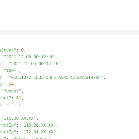
sCount"
: 
0
,

: 
"2021-12-05 00:12:46"
,

e"
: 
"2021-12-05 00:12:16"
,

: 
"100%"
,

d"
: 
"01611D72-1E33-53F5-A9A5-C81B5561970F"
,

t"
: 
94
,

 
"Manual"
,

ount"
: 
81
,

sList"
: [

 
"115.28.XX.XX"
,

rnetIp"
: 
"115.28.XX.XX"
,

anetIp"
: 
"172.31.XX.XX"
,

on"
: 
"Detect timeout"
,
