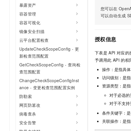
AI 产品 免费试用
暴露资产
网络
安全
云开发大赛
您可以在
OpenA
Tableau 订阅
1亿+ 大模型 tokens 和 
容器管理
可以自动生成
S
可观测
入门学习赛
中间件
AI空中课堂在线直播课
容器可视化
140+云产品 免费试用
大模型服务
上云与迁云
产品新客免费试用，最长1
数据库
镜像安全扫描
生态解决方案
千问AI平台-Token Plan
授权信息
云平台配置检查
企业出海
大模型ACA认证体验
大数据计算
助力企业全员 AI 认知与能
行业生态解决方案
UpdateCheckScopeConfig - 更
政企业务
下表是
API
对应的
媒体服务
新检查范围配置
千问AI平台-模型体验
开发者生态解决方案
予调用此
API
的权
在线体验全尺寸、多种模态
GetCheckScopeConfig - 查询检
企业服务与云通信
操作：是指具体
AI 开发和 AI 应用解决
查范围配置
Happy 系列大模型
访问级别：是指每
域名与网站
ChangeCheckScopeConfigInst
资源类型：是指
ance - 变更检查范围配置实例
终端用户计算
对于必选的
防勒索
Serverless
大模型解决方案
对于不支持
网页防篡改
条件关键字：是
开发工具
病毒查杀
快速部署 Dify，高效搭建 
关联操作：是指
安全告警
迁移与运维管理