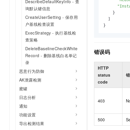
DescribeDefaultKeyInfo - 查
"Inst
询默认键信息
    }

CreateUserSetting - 保存用
  ]

户基线检查设置
}
ExecStrategy - 执行基线检
查策略
DeleteBaselineCheckWhite
错误码
Record - 删除基线白名单记
录
HTTP
恶意行为防御
status
错
AK泄露检测
code
蜜罐
日志分析
403
N
通知
功能设置
500
Se
导出检测结果