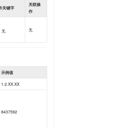
t.diy 一步搞定创意建站
构建大模型应用的安全防护体系
关联操
件关键字
通过自然语言交互简化开发流程,全栈开发支持
通过阿里云安全产品对 AI 应用进行安全防护
作
无
无
示例值
1.2.XX.XX
8437592