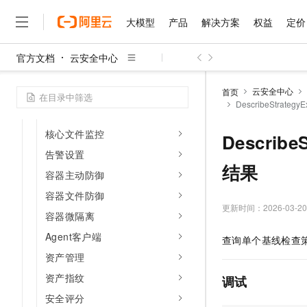
智能行为分析
大模型
产品
解决方案
权益
定价
自定义客户端升级
代理接入
官方文档
云安全中心
安全报告
大模型
产品
解决方案
权益
定价
云市场
伙伴
服务
了解阿里云
精选产品
精选解决方案
普惠上云
产品定价
精选商城
成为销售伙伴
售前咨询
为什么选择阿里云
千问AI平台
云安全中心
首页
应用白名单
了解云产品的定价详情
DescribeStrat
大模型服务平台百炼
千问办公，解锁你的工作
普惠上云 官方力荐
分销伙伴
在线服务
网站建设
什么是云计算
大
无代理检测
大模型服务与应用平台
企业级Agent产品，直接
云服务器38元/年起，超
咨询伙伴
多端小程序
技术领先
核心文件监控
Describ
云上成本管理
售后服务
千问大模型
Agency Agents：拥
官方推荐返现计划
大模型
大模型
精选产品
精选解决方案
告警设置
Salesforce 国际版订阅
稳定可靠
管理和优化成本
多元化、高性能、安全可靠
推荐新用户得奖励，单订单
结果
销售伙伴合作计划
自助服务
容器主动防御
友盟天域
安全合规
人工智能与机器学习
AI
文本生成
无影云电脑
HappyHorse 打造一
云工开物
容器文件防御
无影生态合作计划
在线服务
观测云
分析师报告
随时随地安全接入的云上超
高校专属算力普惠，学生认
更新时间：
2026-03-20
计算
互联网应用开发
Qwen3.8-Max
HOT
容器微隔离
Salesforce On Alibaba C
工单服务
智能体时代全能旗舰模型
Tuya 物联网平台阿里云
研究报告与白皮书
云解析DNS
快速拥有专属 OpenClaw
Consulting Partner 合
Agent客户端
大数据
容器
查询单个基线检查
免费试用
短信专区
蓝凌 OA
Qwen3.7-Plus
资产管理
AI 大模型销售与服务生
现代化应用
存储
天池大赛
能看、能想、能动手的多模
云原生大数据计算服务 Max
解决方案免费试用 新老
资产指纹
电子合同
调试
面向分析的企业级SaaS模
最高领取价值200元试用
安全
网络与CDN
AI 算法大赛
Qwen3-VL-Plus
安全评分
畅捷通