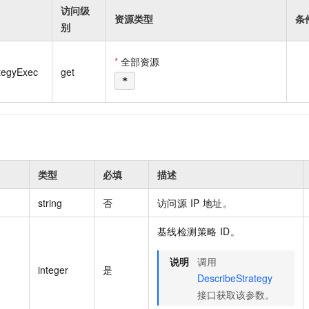
一个 AI 助手
即刻拥有 DeepSeek-R1 满血版
超强辅助，Bol
访问级
资源类型
条
在企业官网、通讯软件中为客户提供 AI 客服
多种方案随心选，轻松解锁专属 DeepSeek
别
*
全部资源
tegyExec
get
*
类型
必填
描述
string
否
访问源 IP 地址。
基线检测策略 ID。
说明
调用
integer
是
DescribeStrategy
接口获取该参数。