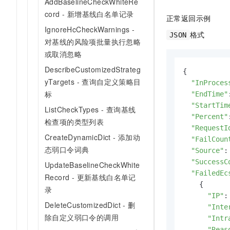
AddBaselineCheckWhiteRe
cord - 新增基线白名单记录
正常返回示例
IgnoreHcCheckWarnings -
格式
JSON
对基线的风险项批量执行忽略
或取消忽略
DescribeCustomizedStrateg
{

yTargets - 查询自定义策略目
"InProces
标
"EndTime"
"StartTim
ListCheckTypes - 查询基线
"Percent"
检查项的类型列表
"RequestI
CreateDynamicDict - 添加动
"FailCoun
态弱口令词典
"Source"
:
"SuccessC
UpdateBaselineCheckWhite
"FailedEc
Record - 更新基线白名单记
    {

录
"IP"
:
DeleteCustomizedDict - 删
"Inte
除自定义弱口令的调用
"Intr
"Reas