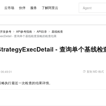
云市场
伙伴
服务
了解阿里云
AI 特惠
数据与 API
成为产品伙伴
企业增值服务
最佳实践
价格计算器
AI 场景体
基础软件
产品伙伴合
阿里云认证
市场活动
配置报价
大模型
开发参考
API参考指南
API目录
基线检查
自助选配和估算价格
egyExecDetail - 查询单个基线检查策略的检查结果
新方式
域名与网站
睿译宝，AI翻译排版一步到位
智启 AI 普惠权益
产品生态集成认证中心
企业支持计划
云上春晚
千问官方 MaaS 平台，为开发者和 Agent 而生，新用户赠送 1 亿 + tokens 额度
云服务器 EC
Qwen Aud
AI Coding
阿里云Maa
2026 阿里云
为企业打
数据集
Windows
大模型认证
模型
NEW
NEW
交付可用成果
值低价云产品抢先购
提供智能易用的域名与建站服务
上传文档即自动完成翻译和格式还原
至高享 1亿+免费 tokens，加速 Al 应用落地
安全可靠、弹
智能编程，一键
产品生态伙伴
专家技术服务
云上奥运之旅
弹性计算合作
阿里云中企出
手机三要素
宝塔 Linux
全部认证
eStrategyExecDetail - 查询单个
价格优势
有专属领域专家
对象存储 OSS
GLM-5.2：长任务时代开源旗舰模型
阿里云 OPC 创新助力计划
云数据库 RD
即刻拥有 DeepS
AI 电商营销
产品生态伙伴工作台
企业增值服务台
云栖战略参考
云存储合作计
云栖大会
身份实名认证
CentOS
训练营
推动算力普惠，释放技术红利
的大模型服务
最高返9万
多领域专家智能体,一键组建 AI 虚拟交付团队
至高百万元 Token 补贴，加速一人公司成长
稳定、安全、高性价比、高性能的云存储服务
真正可用的 1M 上下文,一次完成代码全链路开发
轻松解锁专属 Dee
从图文生成到
云上的中国
数据库合作计
活动全景
短信
Docker
图片和
站式影视创作平台
人工智能平台 PAI
Hermes Agent，打造自进化智能体
Token Plan 模型订阅计划
Qoder
5 分钟轻松部署
AI 广告创作
企业成长
大模型
NEW
信息公告
看见新力量
云网络合作计
OCR 文字识别
JAVA
级电脑
证享300元代金券
可视化编排打通从文字构思到成片全链路闭环
一站式AI开发、训练和推理服务
自主进化，持久记忆，越用越聪明
Qwen3.8-Max 首发尝鲜，限时加量 10 倍，夜间低至2折
面向真实软件
图文、视频一
复制 MD 格式
 06:49:01
Kimi-K3
HappyHors
NEW
魔搭 Mode
loud
服务实践
官网公告
Kimi 最新旗舰模型，长程编程与推理利器
让文字生成流
金融模力时刻
Salesforce O
版
发票查验
全能环境
Qoder CN
Claude Code + GStack 打造工程团队
千问办公，限时限量积分加倍
云原生数据库 P
低代码高效构
AI 建站
NEW
作计划
策略执行最近一次检查的结果详情。
计划
创新中心
魔搭 ModelSc
健康状态
让AI从“聊天伙伴”进化为能干活的“数字员工”
覆盖公网/内网、递归/权威、移动APP等全场景解析服务
安装技能 GStack，拥有专属 AI 工程团队
你的AI工作搭子，覆盖日常办公高频场景
基于千问大模型等，支持代码智能生成、研发智能问答
0 代码专业建
客户案例
天气预报查询
操作系统
Deepseek-v4-pro
HappyHors
态合作计划
态智能体模型
旗舰 MoE 大模型，百万上下文与顶尖推理能力
图生视频，流
Compute
同享
容器服务 Kubernetes 版 ACK
万小智 AI 建站低至 15元/月
云防火墙
AI 短剧/漫剧
快递物流查询
WordPress
成为服务伙
高校合作
式云数据仓库
点，立即开启云上创新
提供一站式管理容器应用的 K8s 服务
送.CN域名，送备案服务码
云原生的云上
AI助力短剧
GLM-5.2
Wan2.7-T
Ubuntu