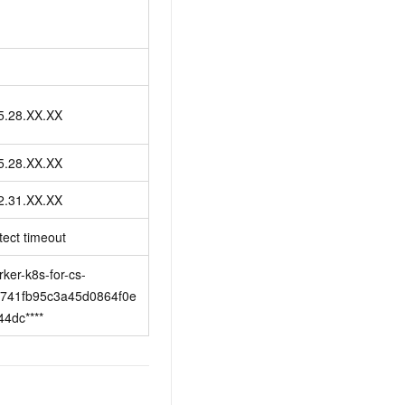
5.28.XX.XX
5.28.XX.XX
2.31.XX.XX
tect timeout
ker-k8s-for-cs-
5741fb95c3a45d0864f0e
44dc****