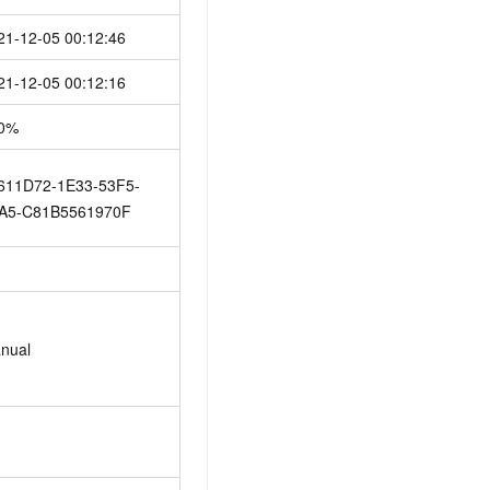
21-12-05 00:12:46
21-12-05 00:12:16
0%
611D72-1E33-53F5-
A5-C81B5561970F
nual