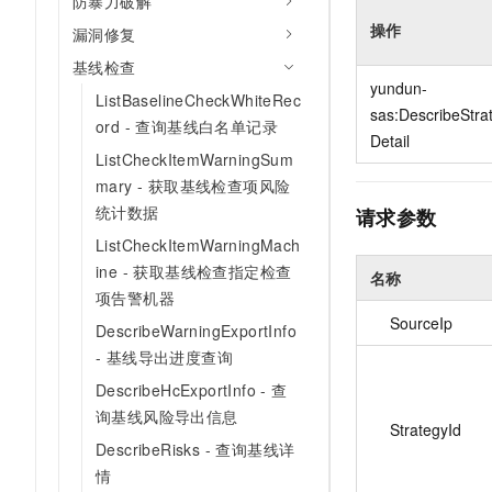
防暴力破解
10 分钟在聊天系统中增加
专有云
操作
漏洞修复
基线检查
yundun-
ListBaselineCheckWhiteRec
sas:DescribeStra
ord - 查询基线白名单记录
Detail
ListCheckItemWarningSum
mary - 获取基线检查项风险
统计数据
请求参数
ListCheckItemWarningMach
ine - 获取基线检查指定检查
名称
项告警机器
SourceIp
DescribeWarningExportInfo
- 基线导出进度查询
DescribeHcExportInfo - 查
询基线风险导出信息
StrategyId
DescribeRisks - 查询基线详
情