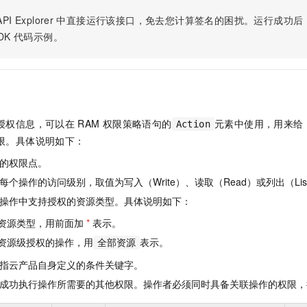
服务生态伙伴
视觉 Coding、空间感知、多模态思考等全面升级
1M上下文，专为长程任务能力而生
云工开物
企业应用
Night Plan 支持 Qwen 3.8-Max
AI 办公
NEW
PI Explorer
中直接运行该接口，免去您计算签名的困扰。运行成功后，OpenA
Red Hat
30+ 款产品免费体验
夜间 5 折，Qwen/Meoo/TokenPlan 客户专享
AI智能应用
科研合作
DK
代码示例。
ERP
堂（旗舰版）
SUSE
智能客服
AI 应用构建
大模型原生
CRM
2个月
自动承接线索
建站小程序
Qoder
大模型服务平台百炼-应用模版
OA 办公系统
HOT
NEW
面向真实软件
个人版上线、团队版降价；千问3.8-Max首发发尝鲜
丰富多元化的应用模版和解决方案
力提升
财税管理
模板建站
授权信息，可以在
RAM
权限策略语句的
元素中使用，用来给
Action
万有无界
大模型服务平台百炼-智能体
400电话
定制建站
限。具体说明如下：
的模型效果
灵活可视化地构建企业级 Agent
的权限点。
方案
广告营销
模板小程序
秒悟
人工智能平台 PAI
个操作的访问级别，取值为写入（Write）、读取（Read）或列出（Lis
定制小程序
云端极速 AI 
新一代 AI 视频生成模型，深度适配广告营销等场景
AI Native 的算法工程平台，一站式完成建模、训练、推理服务部署
操作中支持授权的资源类型。具体说明如下：
APP 开发
资源类型，用前面加
*
表示。
建站系统
资源级授权的操作，用
表示。
全部资源
指云产品自身定义的条件关键字。
AI 应用
10分钟微调：让0.6B模型媲美235B模型
多模态数据信
成功执行操作所需要的其他权限。操作者必须同时具备关联操作的权限，
依托云原生高可用架构,实现Dify私有化部署
用1%尺寸在特定领域达到大模型90%以上效果