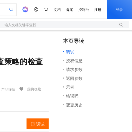
文档
备案
控制台
注册
登录
输入文档关键字查找
验
作计划
器
AI 活动
专业服务
服务伙伴合作计划
开发者社区
加入我们
服务平台百炼
阿里云 OPC 创新助力计划
本页导读
（1）
一站式生成采购清单，支持单品或批量购买
S
io：打造专属 AI 语音助手
S产品伙伴计划（繁花）
峰会
造的大模型服务与应用开发平台
轻量应用服务器
一句话生成原生可编辑精美 PPT 文稿
AI 生产力先锋
Al MaaS 服务伙伴赋能合作
域名
博文
Careers
至高可申请百万元
调试
性可伸缩的云计算服务
开启高性价比 AI 编程新体验
Qwen-Audio-3.0-Realtime 端到端实时语音角色扮演
输入一句话想法, 轻松生成专业的 PPT
先锋实践拓展 AI 生产力的边界
快速构建应用程序和网站，即刻迈出上云第一步
Token 补贴，五大权
计划
海大会
伙伴信用分合作计划
商标
问答
社会招聘
基线检查策略的检查
授权信息
益加速 OPC 成功
S
eek-V4-Pro
数字证书管理服务（原SSL证书）
一键部署幻兽帕鲁游戏服务器
飞天发布时刻
HOT
划
备案
电子书
校园招聘
请求参数
pSeek-V4-Pro
视频创作，一键激活电商全链路生产力
全托管，含MySQL、PostgreSQL、SQL Server、MariaDB多引擎
实现全站HTTPS，呈现可信的WEB访问
一键购买专属联机服务器，轻松开启游戏
所见，即是所愿
更多支持
划
公司注册
镜像站
返回参数
视频生成
语音识别与合成
专属 QwenPaw
短信服务
漫剧工坊：一站式动画创作平台
AI 实训营
HOT
合作伙伴培训与认证
示例
划
上云迁移
的智能体编程平台
站生成，高效打造优质广告素材
从聊天伙伴进化为能主动干活的本地数字员工
快速生产连贯的高质量长漫剧
从基础到进阶，Agent 创客手把手教你
国内短信简单易用，安全可靠，秒级触达，全球覆盖200+国家和地区。
我的收藏
产品详情
e-1.1-T2V
Qwen3-TTS-Flash
lScope
我要反馈
查询合作伙伴
错误码
畅细腻的高质量视频
离线语音合成大模型，多语言方言自适应，低延迟高稳定
n Alibaba Cloud ISV 合作
代维服务
olarDB
建企业门户网站
大数据开发治理平台 DataWorks
10 分钟搭建微信、支付宝小程序
变更历史
创新加速
ope
登录合作伙伴管理后台
我要建议
站，无忧落地极速上线
以可视化方式快速构建移动和 PC 门户网站
100%兼容MySQL、PostgreSQL，兼容Oracle，支持集中和分布式
高效部署网站，快速应用到小程序
Data Agent 驱动的一站式 Data+AI 开发治理平台
e-1.1-I2V
Cosyvoice-V3-Flash
安全
畅自然，细节丰富
高表现力语音合成大模型，语音克隆听感自然
我要投诉
上云场景组合购
伴
调试
边界网络安全防护产品
漫剧创作，剧本、分镜、视频高效生成
覆盖90%+业务场景，专享组合折扣价
2V
VPN
Fun-ASR