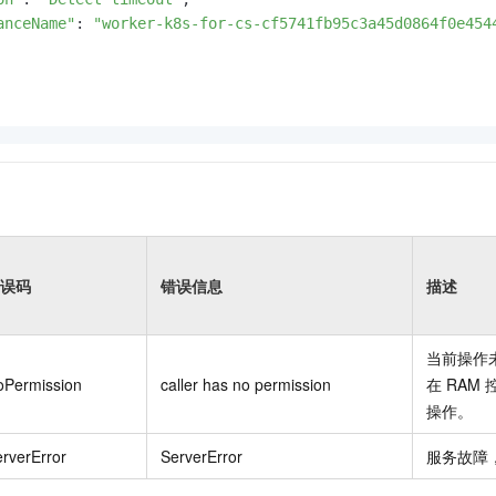
anceName"
: 
"worker-k8s-for-cs-cf5741fb95c3a45d0864f0e454
误码
错误信息
描述
当前操作
oPermission
caller has no permission
在
RAM
操作。
rverError
ServerError
服务故障