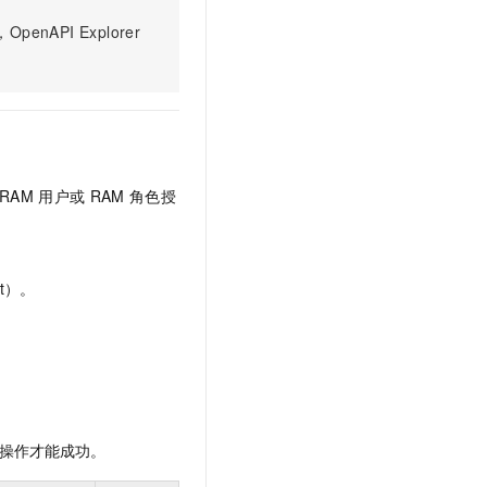
文戏情感细腻自然，动作戏激烈拳拳到肉，实现更强表演能力
支持中英文自由切换，具备更强的噪声鲁棒性
云聚AI 严选权益
SSL 证书
PI Explorer
，一键激活高效办公新体验
精选AI产品，从模型到应用全链提效
堡垒机
AI 用量加速计划
应用
防火墙
、识别商机，让客服更高效、服务更出色。
新老同享，达量后返
千问办公
主机安全
NEW
的智能体编程平台
一站式AI生产力平台
RAM
用户或
RAM
角色授
AI 应用及服务市场
伶鹊
企业级人与Agent协作平台，接入和调度多个数字员工
智能客服平台，对话机器人、对话分析、智能外呼
AI 应用
大模型服务平台百炼 - 全妙
大模型
t）。
应用创作平台
多模态内容创作工具，已接入 DeepSeek
自然语言处理
数据标注
机器学习
息提取
与 AI 智能体进行实时音视频通话
操作才能成功。
从文本、图片、视频中提取结构化的属性信息
构建支持视频理解的 AI 音视频实时通话应用