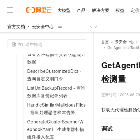
ListAegisForLingjunStatus -
大模型
产品
解决方案
权益
定价
查询灵骏裸金属的云安全中心
客户端安装结果
官方文档
云安全中心
DescribeAIAssetSummary -
大模型
产品
解决方案
权益
定价
云市场
伙伴
服务
了解阿里云
精选产品
精选解决方案
普惠上云
产品定价
精选商城
成为销售伙伴
售前咨询
为什么选择阿里云
查询AI资产总览
千问AI平台
云安全中心
首页
了解云产品的定价详情
DescribePluginSummary -
GetAgentlessT
大模型服务平台百炼
睿译宝，AI翻译排版一
普惠上云 官方力荐
分销伙伴
在线服务
网站建设
什么是云计算
大
查看客户端插件安装状态统计
大模型服务与应用平台
上传文档即自动完成翻译和
云服务器38元/年起，超
咨询伙伴
多端小程序
技术领先
数据
GetAgen
云上成本管理
售后服务
千问大模型
GLM-5.2：长任务时代
官方推荐返现计划
大模型
大模型
精选产品
精选解决方案
DescribeCustomizedDict -
Salesforce 国际版订阅
稳定可靠
管理和优化成本
多元化、高性能、安全可靠
推荐新用户得奖励，单订单
检测量
销售伙伴合作计划
查询自定义弱口令
自助服务
友盟天域
安全合规
人工智能与机器学习
AI
文本生成
无影云电脑
Hermes Agent，打造
云工开物
ListUniBackupRecord - 查询
无影生态合作计划
在线服务
观测云
分析师报告
随时随地安全接入的云上超
自主进化，持久记忆，越用
高校专属算力普惠，学生认
更新时间：
2026-06-29
数据库备份记录列表
计算
互联网应用开发
Qwen3.8-Max
HOT
Salesforce On Alibaba C
工单服务
智能体时代全能旗舰模型
HandleSimilarMaliciousFiles
Tuya 物联网平台阿里云
研究报告与白皮书
云解析DNS
快速拥有专属 OpenClaw
Consulting Partner 合
大数据
容器
获取无代理检测预
免费试用
- 批量处理恶意样本告警
短信专区
蓝凌 OA
Qwen3.7-Plus
AI 大模型销售与服务生
现代化应用
存储
GenerateClusterScannerW
天池大赛
能看、能想、能动手的多模
云原生大数据计算服务 Max
解决方案免费试用 新老
电子合同
调试
ebhookYaml - 生成集群扫描
面向分析的企业级SaaS模
最高领取价值200元试用
安全
网络与CDN
AI 算法大赛
Qwen3-VL-Plus
组件接入配置
畅捷通