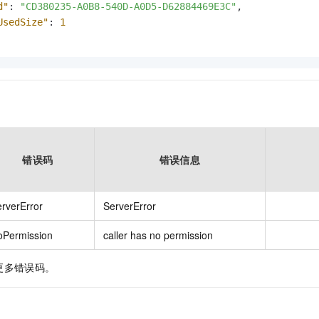
d"
:
"CD380235-A0B8-540D-A0D5-D62884469E3C"
,
UsedSize"
:
1
错误码
错误信息
rverError
ServerError
oPermission
caller has no permission
更多错误码。