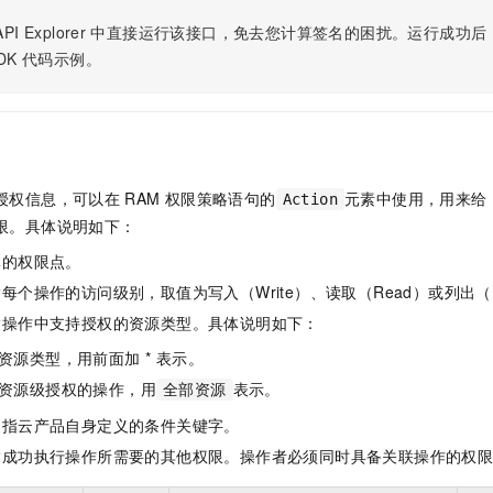
服务生态伙伴
视觉 Coding、空间感知、多模态思考等全面升级
1M上下文，专为长程任务能力而生
云工开物
企业应用
Night Plan 支持 Qwen 3.8-Max
AI 办公
NEW
PI Explorer
中直接运行该接口，免去您计算签名的困扰。运行成功后，OpenA
Red Hat
30+ 款产品免费体验
夜间 5 折，Qwen/Meoo/TokenPlan 客户专享
AI智能应用
科研合作
DK
代码示例。
ERP
堂（旗舰版）
SUSE
智能客服
AI 应用构建
大模型原生
CRM
2个月
自动承接线索
建站小程序
Qoder
大模型服务平台百炼-应用模版
OA 办公系统
HOT
NEW
面向真实软件
个人版上线、团队版降价；千问3.8-Max首发发尝鲜
丰富多元化的应用模版和解决方案
力提升
财税管理
模板建站
授权信息，可以在
RAM
权限策略语句的
元素中使用，用来给
Action
万有无界
大模型服务平台百炼-智能体
400电话
定制建站
限。具体说明如下：
的模型效果
灵活可视化地构建企业级 Agent
体的权限点。
方案
广告营销
模板小程序
秒悟
人工智能平台 PAI
每个操作的访问级别，取值为写入（Write）、读取（Read）或列出（L
定制小程序
云端极速 AI 
新一代 AI 视频生成模型，深度适配广告营销等场景
AI Native 的算法工程平台，一站式完成建模、训练、推理服务部署
指操作中支持授权的资源类型。具体说明如下：
APP 开发
资源类型，用前面加 * 表示。
建站系统
资源级授权的操作，用
表示。
全部资源
是指云产品自身定义的条件关键字。
AI 应用
10分钟微调：让0.6B模型媲美235B模型
多模态数据信
指成功执行操作所需要的其他权限。操作者必须同时具备关联操作的权
依托云原生高可用架构,实现Dify私有化部署
用1%尺寸在特定领域达到大模型90%以上效果