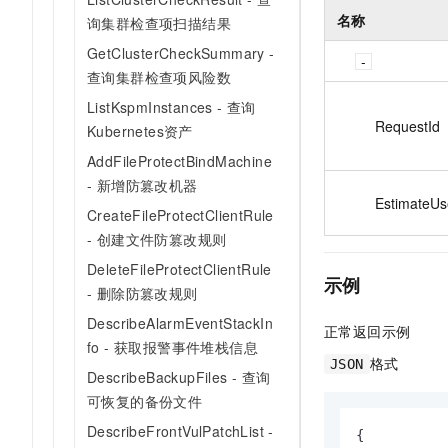
名称
询集群检查项扫描结果
GetClusterCheckSummary -
查询集群检查项风险数
ListKspmInstances - 查询
RequestId
Kubernetes资产
AddFileProtectBindMachine
- 新增防篡改机器
EstimateUs
CreateFileProtectClientRule
- 创建文件防篡改规则
DeleteFileProtectClientRule
示例
- 删除防篡改规则
DescribeAlarmEventStackIn
正常返回示例
fo - 获取报警事件堆栈信息
格式
JSON
DescribeBackupFiles - 查询
可恢复的备份文件
DescribeFrontVulPatchList -
{