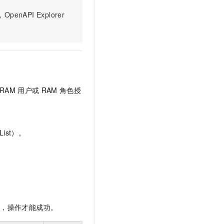
文戏情感细腻自然，动作戏激烈拳拳到肉，实现更强表演能力
支持中英文自由切换，具备更强的噪声鲁棒性
云聚AI 严选权益
SSL 证书
PI Explorer
，一键激活高效办公新体验
精选AI产品，从模型到应用全链提效
堡垒机
AI 用量加速计划
应用
防火墙
、识别商机，让客服更高效、服务更出色。
新老同享，达量后返
千问办公
主机安全
NEW
的智能体编程平台
一站式AI生产力平台
RAM
用户或
RAM
角色授
AI 应用及服务市场
伶鹊
企业级人与Agent协作平台，接入和调度多个数字员工
智能客服平台，对话机器人、对话分析、智能外呼
AI 应用
大模型服务平台百炼 - 全妙
大模型
ist）。
应用创作平台
多模态内容创作工具，已接入 DeepSeek
自然语言处理
数据标注
机器学习
息提取
与 AI 智能体进行实时音视频通话
限，操作才能成功。
从文本、图片、视频中提取结构化的属性信息
构建支持视频理解的 AI 音视频实时通话应用