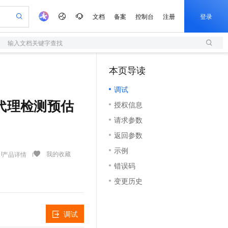
文档
备案
控制台
注册
登录
输入文档关键字查找
验
作计划
器
AI 活动
专业服务
服务伙伴合作计划
开发者社区
加入我们
服务平台百炼
阿里云 OPC 创新助力计划
本页导读
（1）
一站式生成采购清单，支持单品或批量购买
S
可编辑精美 PPT 文稿
S产品伙伴计划（繁花）
峰会
造的大模型服务与应用开发平台
轻量应用服务器
Agency Agents：拥有专属领域专家
AI 生产力先锋
Al MaaS 服务伙伴赋能合作
域名
博文
Careers
至高可申请百万元
调试
性可伸缩的云计算服务
 轻松生成专业的 PPT
开启高性价比 AI 编程新体验
先锋实践拓展 AI 生产力的边界
快速构建应用程序和网站，即刻迈出上云第一步
多领域专家智能体,一键组建 AI 虚拟交付团队
Token 补贴，五大权
计划
海大会
伙伴信用分合作计划
商标
问答
社会招聘
获取无代理检测预估
授权信息
益加速 OPC 成功
S
帕鲁游戏服务器
数字证书管理服务（原SSL证书）
HappyHorse 打造一站式影视创作平台
飞天发布时刻
HOT
划
备案
电子书
校园招聘
请求参数
联机服务器，轻松开启游戏
视频创作，一键激活电商全链路生产力
全托管，含MySQL、PostgreSQL、SQL Server、MariaDB多引擎
实现全站HTTPS，呈现可信的WEB访问
所见，即是所愿
可视化编排打通从文字构思到成片全链路闭环
更多支持
划
公司注册
镜像站
返回参数
视频生成
语音识别与合成
 智能体与工作流应用
短信服务
漫剧工坊：一站式动画创作平台
AI 实训营
合作伙伴培训与认证
示例
划
上云迁移
的智能体编程平台
站生成，高效打造优质广告素材
通过阿里云百炼高效搭建AI应用,助力高效开发
快速生产连贯的高质量长漫剧
从基础到进阶，Agent 创客手把手教你
国内短信简单易用，安全可靠，秒级触达，全球覆盖200+国家和地区。
我的收藏
产品详情
e-1.1-T2V
Qwen3-TTS-Flash
lScope
我要反馈
查询合作伙伴
错误码
畅细腻的高质量视频
离线语音合成大模型，多语言方言自适应，低延迟高稳定
n Alibaba Cloud ISV 合作
代维服务
olarDB
建企业门户网站
大数据开发治理平台 DataWorks
10 分钟搭建微信、支付宝小程序
变更历史
创新加速
ope
登录合作伙伴管理后台
我要建议
站，无忧落地极速上线
以可视化方式快速构建移动和 PC 门户网站
100%兼容MySQL、PostgreSQL，兼容Oracle，支持集中和分布式
高效部署网站，快速应用到小程序
Data Agent 驱动的一站式 Data+AI 开发治理平台
e-1.1-I2V
Cosyvoice-V3-Flash
安全
畅自然，细节丰富
高表现力语音合成大模型，语音克隆听感自然
我要投诉
上云场景组合购
伴
调试
边界网络安全防护产品
漫剧创作，剧本、分镜、视频高效生成
覆盖90%+业务场景，专享组合折扣价
2V
VPN
Fun-ASR