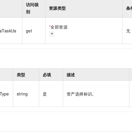
一个 AI 助手
即刻拥有 DeepSeek-R1 满血版
超强辅助，Bol
访问级
资源类型
条
在企业官网、通讯软件中为客户提供 AI 客服
多种方案随心选，轻松解锁专属 DeepSeek
别
*
全部资源
ssTaskUs
get
无
*
类型
必填
描述
nType
string
是
资产选择标识。