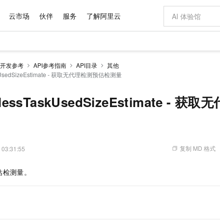
云市场
伙伴
服务
了解阿里云
AI 特惠
数据与 API
成为产品伙伴
企业增值服务
最佳实践
价格计算器
AI 场景体
基础软件
产品伙伴合
阿里云认证
市场活动
配置报价
大模型
开发参考
API参考指南
API目录
其他
自助选配和估算价格
askUsedSizeEstimate - 获取无代理检测预估检测量
步到位
域名与网站
智启 AI 普惠权益
产品生态集成认证中心
企业支持计划
云上春晚
Qwen Audio：打造专属 AI 语音助手
千问官方 MaaS 平台，为开发者和 Agent 而生，新用户赠送 1 亿 + tokens 额度
云服务器 EC
一句话生成原生
AI Coding
阿里云Maa
2026 阿里云
为企业打
数据集
Windows
大模型认证
模型
NEW
NEW
格式还原
值低价云产品抢先购
提供智能易用的域名与建站服务
至高享 1亿+免费 tokens，加速 Al 应用落地
Qwen-Audio-3.0-Realtime 端到端实时语音角色扮演
安全可靠、弹
输入一句话想法,
智能编程，一键
产品生态伙伴
专家技术服务
云上奥运之旅
弹性计算合作
阿里云中企出
手机三要素
宝塔 Linux
全部认证
tlessTaskUsedSizeEstimate - 
价格优势
开源旗舰模型
对象存储 OSS
即刻拥有 DeepSeek-V4-Pro
阿里云 OPC 创新助力计划
云数据库 RD
一键部署幻兽
AI 电商营销
产品生态伙伴工作台
企业增值服务台
云栖战略参考
云存储合作计
云栖大会
身份实名认证
CentOS
训练营
推动算力普惠，释放技术红利
的大模型服务
最高返9万
真正可用的 1M 上下文,一次完成代码全链路开发
轻松解锁专属 DeepSeek-V4-Pro
至高百万元 Token 补贴，加速一人公司成长
稳定、安全、高性价比、高性能的云存储服务
一键购买专属
从图文生成到
云上的中国
数据库合作计
活动全景
短信
Docker
图片和
自进化智能体
人工智能平台 PAI
5 分钟轻松部署专属 QwenPaw
Token Plan 模型订阅计划
Qoder
高效搭建 AI
AI 广告创作
企业成长
大模型
NEW
HOT
信息公告
看见新力量
云网络合作计
OCR 文字识别
JAVA
级电脑
越聪明
证享300元代金券
一站式AI开发、训练和推理服务
Qwen3.8-Max 首发尝鲜，限时加量 10 倍，夜间低至2折
从聊天伙伴进化为能主动干活的本地数字员工
面向真实软件
图文、视频一
复制 MD 格式
 03:31:55
Kimi-K3
HappyHors
NEW
魔搭 Mode
loud
服务实践
官网公告
Kimi 最新旗舰模型，长程编程与推理利器
让文字生成流
金融模力时刻
Salesforce O
版
发票查验
全能环境
Qoder CN
Claude Code + GStack 打造工程团队
千问办公，限时限量积分加倍
云原生数据库 P
低代码高效构
AI 建站
NEW
作计划
估检测量。
计划
创新中心
魔搭 ModelSc
健康状态
让AI从“聊天伙伴”进化为能干活的“数字员工”
覆盖公网/内网、递归/权威、移动APP等全场景解析服务
安装技能 GStack，拥有专属 AI 工程团队
你的AI工作搭子，覆盖日常办公高频场景
基于千问大模型等，支持代码智能生成、研发智能问答
0 代码专业建
客户案例
天气预报查询
操作系统
Deepseek-v4-pro
HappyHors
态合作计划
态智能体模型
旗舰 MoE 大模型，百万上下文与顶尖推理能力
图生视频，流
Compute
同享
容器服务 Kubernetes 版 ACK
万小智 AI 建站低至 15元/月
云防火墙
AI 短剧/漫剧
快递物流查询
WordPress
成为服务伙
高校合作
式云数据仓库
点，立即开启云上创新
提供一站式管理容器应用的 K8s 服务
送.CN域名，送备案服务码
云原生的云上
AI助力短剧
GLM-5.2
Wan2.7-T
Ubuntu