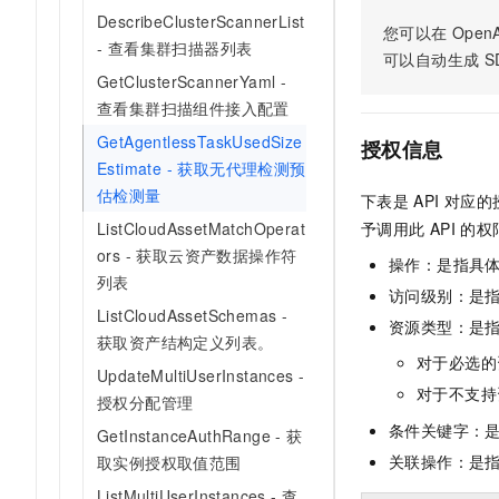
AI 产品 免费试用
网络
DescribeClusterScannerList
安全
云开发大赛
您可以在
OpenA
Tableau 订阅
1亿+ 大模型 tokens 和 
- 查看集群扫描器列表
可以自动生成
S
可观测
入门学习赛
中间件
AI空中课堂在线直播课
GetClusterScannerYaml -
140+云产品 免费试用
大模型服务
查看集群扫描组件接入配置
上云与迁云
产品新客免费试用，最长1
数据库
生态解决方案
GetAgentlessTaskUsedSize
千问AI平台-Token Plan
授权信息
企业出海
大模型ACA认证体验
大数据计算
Estimate - 获取无代理检测预
助力企业全员 AI 认知与能
行业生态解决方案
估检测量
政企业务
下表是
API
对应的
媒体服务
千问AI平台-模型体验
开发者生态解决方案
ListCloudAssetMatchOperat
予调用此
API
的权
在线体验全尺寸、多种模态
企业服务与云通信
ors - 获取云资产数据操作符
操作：是指具
AI 开发和 AI 应用解决
列表
Happy 系列大模型
访问级别：是指
域名与网站
ListCloudAssetSchemas -
资源类型：是
终端用户计算
获取资产结构定义列表。
对于必选的
UpdateMultiUserInstances -
Serverless
大模型解决方案
对于不支持
授权分配管理
条件关键字：
开发工具
GetInstanceAuthRange - 获
快速部署 Dify，高效搭建 
关联操作：是
取实例授权取值范围
迁移与运维管理
ListMultiUserInstances - 查