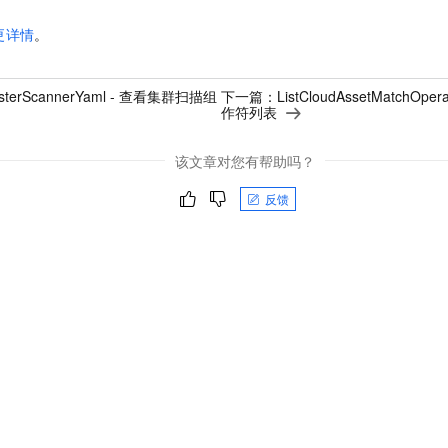
更详情
。
usterScannerYaml - 查看集群扫描组
下一篇：
ListCloudAssetMatchO
作符列表
该文章对您有帮助吗？
反馈