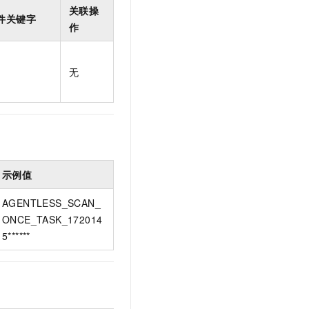
t.diy 一步搞定创意建站
构建大模型应用的安全防护体系
关联操
件关键字
通过自然语言交互简化开发流程,全栈开发支持
通过阿里云安全产品对 AI 应用进行安全防护
作
无
示例值
AGENTLESS_SCAN_
ONCE_TASK_172014
5******