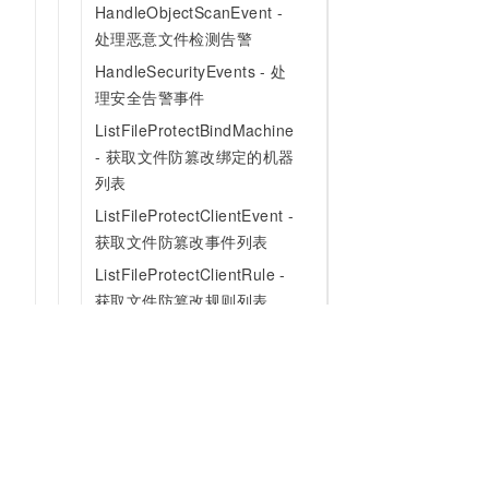
HandleObjectScanEvent -
处理恶意文件检测告警
HandleSecurityEvents - 处
理安全告警事件
ListFileProtectBindMachine
- 获取文件防篡改绑定的机器
列表
ListFileProtectClientEvent -
获取文件防篡改事件列表
ListFileProtectClientRule -
获取文件防篡改规则列表
ListFileProtectClientRuleFil
eType - 获取文件防篡改文件
类型
ModifyOperateVul - 对检测
到的漏洞进行处理
OperateVuls - 修复Linux软
为什么选择阿里云
大模型
产品和定