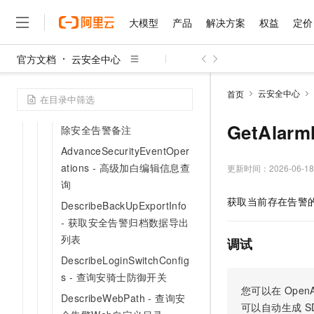
MissList - 查询告警加白规则
大模型
产品
解决方案
权益
定价
DeleteSecurityEventMarkMi
ssList - 删除告警加白配置
官方文档
云安全中心
大模型
产品
解决方案
权益
定价
云市场
伙伴
服务
了解阿里云
ExportSuspEvents - 导出异
精选产品
精选解决方案
普惠上云
产品定价
精选商城
成为销售伙伴
售前咨询
为什么选择阿里云
千问AI平台
常告警信息
云安全中心
首页
了解云产品的定价详情
大模型服务平台百炼
千问办公，解锁你的工作
普惠上云 官方力荐
分销伙伴
在线服务
网站建设
什么是云计算
大
DeleteSuspEventNode - 删
大模型服务与应用平台
企业级Agent产品，直接
云服务器38元/年起，超
GetAlar
除安全告警备注
咨询伙伴
多端小程序
技术领先
云上成本管理
售后服务
AdvanceSecurityEventOper
千问大模型
Agency Agents：拥
官方推荐返现计划
大模型
大模型
精选产品
精选解决方案
Salesforce 国际版订阅
稳定可靠
管理和优化成本
ations - 高级加白编辑信息查
多元化、高性能、安全可靠
推荐新用户得奖励，单订单
更新时间：
2026-06-18
销售伙伴合作计划
自助服务
询
友盟天域
安全合规
人工智能与机器学习
AI
文本生成
无影云电脑
HappyHorse 打造一
云工开物
获取当前存在告警
无影生态合作计划
在线服务
DescribeBackUpExportInfo
观测云
分析师报告
随时随地安全接入的云上超
高校专属算力普惠，学生认
计算
互联网应用开发
Qwen3.8-Max
HOT
- 获取安全告警归档数据导出
Salesforce On Alibaba C
工单服务
智能体时代全能旗舰模型
Tuya 物联网平台阿里云
研究报告与白皮书
云解析DNS
快速拥有专属 OpenClaw
列表
Consulting Partner 合
调试
大数据
容器
免费试用
短信专区
DescribeLoginSwitchConfig
蓝凌 OA
Qwen3.7-Plus
AI 大模型销售与服务生
现代化应用
存储
天池大赛
s - 查询安骑士防御开关
能看、能想、能动手的多模
云原生大数据计算服务 Max
解决方案免费试用 新老
电子合同
您可以在
OpenA
DescribeWebPath - 查询安
面向分析的企业级SaaS模
最高领取价值200元试用
安全
网络与CDN
AI 算法大赛
Qwen3-VL-Plus
可以自动生成
S
畅捷通