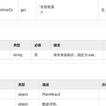
一个 AI 助手
即刻拥有 DeepSeek-R1 满血版
超强辅助，Bol
*
全部资源
在企业官网、通讯软件中为客户提供 AI 客服
多种方案随心选，轻松解锁专属 DeepSeek
chineCo
get
无
*
类型
必填
描述
string
否
请求来源标识，固定为 sas。
类型
描述
示
object
PlainResult
object
数据详情。