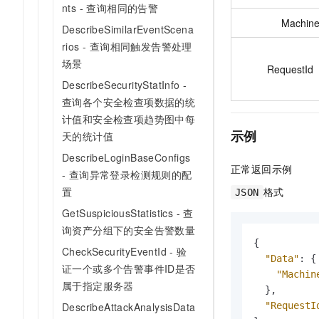
nts - 查询相同的告警
Machin
DescribeSimilarEventScena
rios - 查询相同触发告警处理
场景
RequestId
DescribeSecurityStatInfo -
查询各个安全检查项数据的统
计值和安全检查项趋势图中每
示例
天的统计值
DescribeLoginBaseConfigs
正常返回示例
- 查询异常登录检测规则的配
格式
置
JSON
GetSuspiciousStatistics - 查
询资产分组下的安全告警数量
{
CheckSecurityEventId - 验
"Data"
:
{
证一个或多个告警事件ID是否
"Machin
属于指定服务器
}
,
"RequestI
DescribeAttackAnalysisData