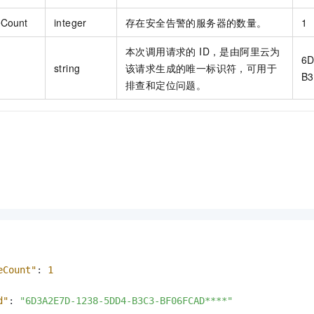
eCount
integer
存在安全告警的服务器的数量。
1
本次调用请求的 ID，是由阿里云为
6D
string
该请求生成的唯一标识符，可用于
B3
排查和定位问题。
eCount"
:
1
d"
:
"6D3A2E7D-1238-5DD4-B3C3-BF06FCAD****"