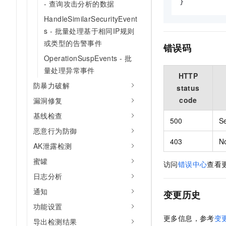
}
- 查询攻击分析的数据
HandleSimilarSecurityEvent
s - 批量处理基于相同IP规则
或类型的告警事件
错误码
OperationSuspEvents - 批
量处理异常事件
HTTP
防暴力破解
status
code
漏洞修复
基线检查
500
Se
恶意行为防御
403
N
AK泄露检测
蜜罐
访问
错误中心
查看
日志分析
通知
变更历史
功能设置
更多信息，参考
变
导出检测结果