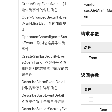
10 分钟在聊天系统中增加
CreateSuspEventNote - 创
yundun-
专有云
建告警事件的备注信息
sas:GetAlarmMa
unt
QueryGroupedSecurityEven
tMarkMissList - 查询加白规
则
请求参数
OperationCancelIgnoreSus
pEvent - 取消忽略异常告警
名称
事件
CreateSimilarSecurityEvent
From
sQueryTask - 创建任务查询
相同规则或告警类型触发的告
警事件
返回参数
DescribeAlarmEventDetail -
获取告警事件详细信息
名称
DescribeSuspEventDetail -
查询单个安全告警事件详情
DescribeSimilarSecurityEve
Data