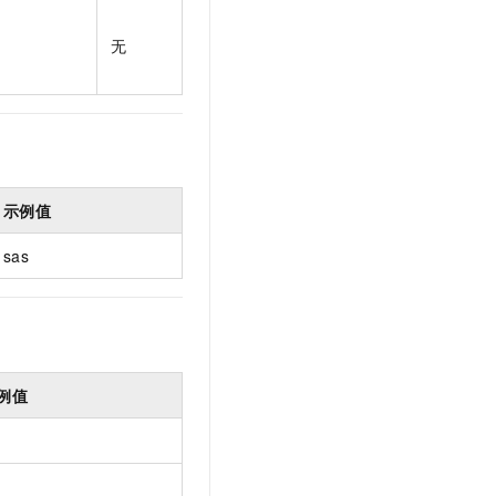
t.diy 一步搞定创意建站
构建大模型应用的安全防护体系
通过自然语言交互简化开发流程,全栈开发支持
通过阿里云安全产品对 AI 应用进行安全防护
无
示例值
sas
例值