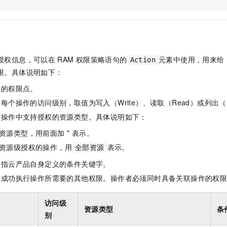
服务生态伙伴
视觉 Coding、空间感知、多模态思考等全面升级
1M上下文，专为长程任务能力而生
云工开物
企业应用
Night Plan 支持 Qwen 3.8-Max
AI 办公
NEW
Red Hat
30+ 款产品免费体验
夜间 5 折，Qwen/Meoo/TokenPlan 客户专享
AI智能应用
科研合作
ERP
堂（旗舰版）
SUSE
智能客服
AI 应用构建
大模型原生
CRM
2个月
自动承接线索
授权信息，可以在
RAM
权限策略语句的
元素中使用，用来给
Action
建站小程序
Qoder
大模型服务平台百炼-应用模版
OA 办公系统
HOT
NEW
限。具体说明如下：
面向真实软件
个人版上线、团队版降价；千问3.8-Max首发发尝鲜
丰富多元化的应用模版和解决方案
力提升
财税管理
模板建站
体的权限点。
万有无界
大模型服务平台百炼-智能体
400电话
定制建站
每个操作的访问级别，取值为写入（Write）、读取（Read）或列出（L
的模型效果
灵活可视化地构建企业级 Agent
指操作中支持授权的资源类型。具体说明如下：
方案
广告营销
模板小程序
秒悟
人工智能平台 PAI
资源类型，用前面加 * 表示。
定制小程序
云端极速 AI 
新一代 AI 视频生成模型，深度适配广告营销等场景
AI Native 的算法工程平台，一站式完成建模、训练、推理服务部署
资源级授权的操作，用
表示。
全部资源
APP 开发
是指云产品自身定义的条件关键字。
建站系统
指成功执行操作所需要的其他权限。操作者必须同时具备关联操作的权
AI 应用
10分钟微调：让0.6B模型媲美235B模型
多模态数据信
访问级
资源类型
条
依托云原生高可用架构,实现Dify私有化部署
用1%尺寸在特定领域达到大模型90%以上效果
别