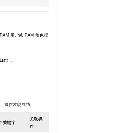
文戏情感细腻自然，动作戏激烈拳拳到肉，实现更强表演能力
支持中英文自由切换，具备更强的噪声鲁棒性
云聚AI 严选权益
SSL 证书
，一键激活高效办公新体验
精选AI产品，从模型到应用全链提效
堡垒机
AI 用量加速计划
应用
防火墙
、识别商机，让客服更高效、服务更出色。
新老同享，达量后返
RAM
用户或
RAM
角色授
千问办公
主机安全
NEW
的智能体编程平台
一站式AI生产力平台
AI 应用及服务市场
伶鹊
ist）。
企业级人与Agent协作平台，接入和调度多个数字员工
智能客服平台，对话机器人、对话分析、智能外呼
AI 应用
大模型服务平台百炼 - 全妙
大模型
应用创作平台
多模态内容创作工具，已接入 DeepSeek
自然语言处理
数据标注
限，操作才能成功。
机器学习
息提取
与 AI 智能体进行实时音视频通话
关联操
件关键字
从文本、图片、视频中提取结构化的属性信息
构建支持视频理解的 AI 音视频实时通话应用
作