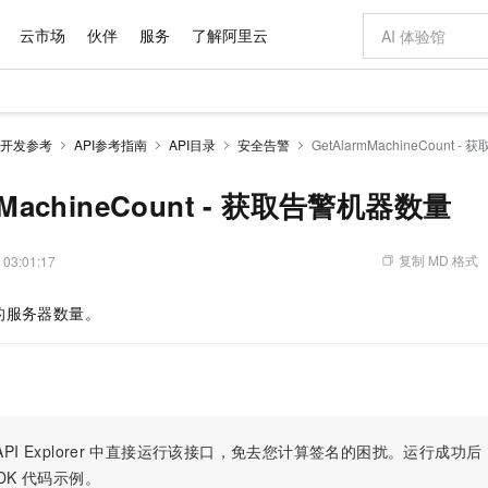
云市场
伙伴
服务
了解阿里云
AI 特惠
数据与 API
成为产品伙伴
企业增值服务
最佳实践
价格计算器
AI 场景体
基础软件
产品伙伴合
阿里云认证
市场活动
配置报价
大模型
开发参考
API参考指南
API目录
安全告警
GetAlarmMachineCount 
自助选配和估算价格
新方式
域名与网站
睿译宝，AI翻译排版一步到位
智启 AI 普惠权益
产品生态集成认证中心
企业支持计划
云上春晚
千问官方 MaaS 平台，为开发者和 Agent 而生，新用户赠送 1 亿 + tokens 额度
云服务器 EC
Qwen Aud
AI Coding
阿里云Maa
2026 阿里云
为企业打
数据集
Windows
大模型认证
模型
NEW
NEW
交付可用成果
值低价云产品抢先购
提供智能易用的域名与建站服务
上传文档即自动完成翻译和格式还原
至高享 1亿+免费 tokens，加速 Al 应用落地
安全可靠、弹
智能编程，一键
mMachineCount - 获取告警机器数量
产品生态伙伴
专家技术服务
云上奥运之旅
弹性计算合作
阿里云中企出
手机三要素
宝塔 Linux
全部认证
价格优势
有专属领域专家
对象存储 OSS
GLM-5.2：长任务时代开源旗舰模型
阿里云 OPC 创新助力计划
云数据库 RD
即刻拥有 DeepS
AI 电商营销
产品生态伙伴工作台
企业增值服务台
云栖战略参考
云存储合作计
云栖大会
身份实名认证
CentOS
训练营
推动算力普惠，释放技术红利
的大模型服务
最高返9万
多领域专家智能体,一键组建 AI 虚拟交付团队
至高百万元 Token 补贴，加速一人公司成长
稳定、安全、高性价比、高性能的云存储服务
真正可用的 1M 上下文,一次完成代码全链路开发
轻松解锁专属 Dee
从图文生成到
复制 MD 格式
 03:01:17
云上的中国
数据库合作计
活动全景
短信
Docker
图片和
站式影视创作平台
人工智能平台 PAI
Hermes Agent，打造自进化智能体
Token Plan 模型订阅计划
Qoder
5 分钟轻松部署
AI 广告创作
企业成长
大模型
NEW
信息公告
的服务器数量。
看见新力量
云网络合作计
OCR 文字识别
JAVA
级电脑
证享300元代金券
可视化编排打通从文字构思到成片全链路闭环
一站式AI开发、训练和推理服务
自主进化，持久记忆，越用越聪明
Qwen3.8-Max 首发尝鲜，限时加量 10 倍，夜间低至2折
面向真实软件
图文、视频一
Kimi-K3
HappyHors
NEW
魔搭 Mode
loud
服务实践
官网公告
Kimi 最新旗舰模型，长程编程与推理利器
让文字生成流
金融模力时刻
Salesforce O
版
发票查验
全能环境
Qoder CN
Claude Code + GStack 打造工程团队
千问办公，限时限量积分加倍
云原生数据库 P
低代码高效构
AI 建站
NEW
作计划
计划
创新中心
魔搭 ModelSc
健康状态
让AI从“聊天伙伴”进化为能干活的“数字员工”
覆盖公网/内网、递归/权威、移动APP等全场景解析服务
安装技能 GStack，拥有专属 AI 工程团队
你的AI工作搭子，覆盖日常办公高频场景
基于千问大模型等，支持代码智能生成、研发智能问答
0 代码专业建
客户案例
天气预报查询
操作系统
Deepseek-v4-pro
HappyHors
态合作计划
态智能体模型
旗舰 MoE 大模型，百万上下文与顶尖推理能力
图生视频，流
Compute
同享
容器服务 Kubernetes 版 ACK
万小智 AI 建站低至 15元/月
云防火墙
AI 短剧/漫剧
快递物流查询
WordPress
成为服务伙
高校合作
PI Explorer
中直接运行该接口，免去您计算签名的困扰。运行成功后，OpenA
式云数据仓库
点，立即开启云上创新
提供一站式管理容器应用的 K8s 服务
送.CN域名，送备案服务码
云原生的云上
AI助力短剧
GLM-5.2
Wan2.7-T
DK
代码示例。
Ubuntu