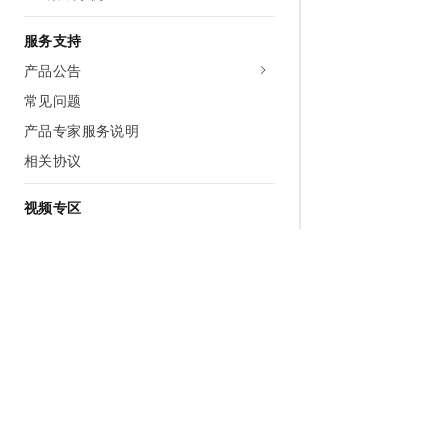
服务支持
产品公告
常见问题
产品专家服务说明
相关协议
视频专区
云安全中心介绍
云安全中心购买配置指导
资产中心
风险治理
检测响应
容器安全
为什么选择阿里云
大模型
产品和定
什么是云计算
千问大模型
全部产品