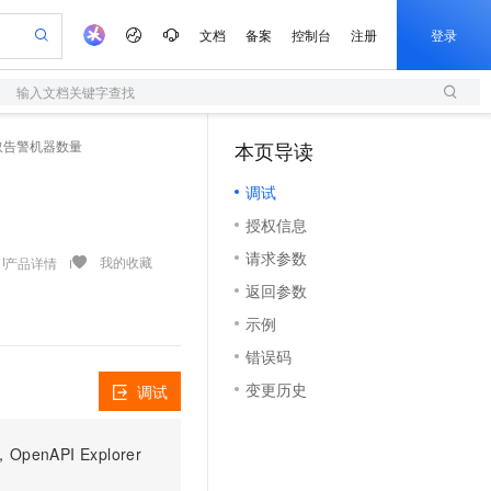
文档
备案
控制台
注册
登录
输入文档关键字查找
验
作计划
器
AI 活动
专业服务
服务伙伴合作计划
开发者社区
加入我们
服务平台百炼
阿里云 OPC 创新助力计划
- 获取告警机器数量
本页导读
（1）
一站式生成采购清单，支持单品或批量购买
S
io：打造专属 AI 语音助手
S产品伙伴计划（繁花）
峰会
造的大模型服务与应用开发平台
轻量应用服务器
一句话生成原生可编辑精美 PPT 文稿
AI 生产力先锋
Al MaaS 服务伙伴赋能合作
域名
博文
Careers
至高可申请百万元
调试
性可伸缩的云计算服务
开启高性价比 AI 编程新体验
Qwen-Audio-3.0-Realtime 端到端实时语音角色扮演
输入一句话想法, 轻松生成专业的 PPT
先锋实践拓展 AI 生产力的边界
快速构建应用程序和网站，即刻迈出上云第一步
Token 补贴，五大权
计划
海大会
伙伴信用分合作计划
商标
问答
社会招聘
授权信息
益加速 OPC 成功
S
eek-V4-Pro
数字证书管理服务（原SSL证书）
一键部署幻兽帕鲁游戏服务器
飞天发布时刻
HOT
划
备案
电子书
校园招聘
请求参数
pSeek-V4-Pro
视频创作，一键激活电商全链路生产力
全托管，含MySQL、PostgreSQL、SQL Server、MariaDB多引擎
实现全站HTTPS，呈现可信的WEB访问
一键购买专属联机服务器，轻松开启游戏
所见，即是所愿
我的收藏
产品详情
更多支持
划
公司注册
镜像站
返回参数
视频生成
语音识别与合成
专属 QwenPaw
短信服务
漫剧工坊：一站式动画创作平台
AI 实训营
HOT
合作伙伴培训与认证
示例
划
上云迁移
的智能体编程平台
站生成，高效打造优质广告素材
从聊天伙伴进化为能主动干活的本地数字员工
快速生产连贯的高质量长漫剧
从基础到进阶，Agent 创客手把手教你
国内短信简单易用，安全可靠，秒级触达，全球覆盖200+国家和地区。
e-1.1-T2V
Qwen3-TTS-Flash
lScope
我要反馈
查询合作伙伴
错误码
畅细腻的高质量视频
离线语音合成大模型，多语言方言自适应，低延迟高稳定
n Alibaba Cloud ISV 合作
代维服务
olarDB
建企业门户网站
大数据开发治理平台 DataWorks
10 分钟搭建微信、支付宝小程序
变更历史
调试
创新加速
ope
登录合作伙伴管理后台
我要建议
站，无忧落地极速上线
以可视化方式快速构建移动和 PC 门户网站
100%兼容MySQL、PostgreSQL，兼容Oracle，支持集中和分布式
高效部署网站，快速应用到小程序
Data Agent 驱动的一站式 Data+AI 开发治理平台
e-1.1-I2V
Cosyvoice-V3-Flash
安全
畅自然，细节丰富
高表现力语音合成大模型，语音克隆听感自然
我要投诉
上云场景组合购
伴
PI Explorer
边界网络安全防护产品
漫剧创作，剧本、分镜、视频高效生成
覆盖90%+业务场景，专享组合折扣价
2V
VPN
Fun-ASR