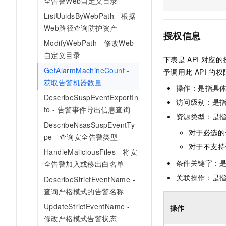
全告警Web自定义目录
AI 产品 免费试用
网络
安全
云开发大赛
ListUuidsByWebPath - 根据
Tableau 订阅
1亿+ 大模型 tokens 和 
Web路径查询防护资产
可观测
入门学习赛
中间件
AI空中课堂在线直播课
授权信息
140+云产品 免费试用
ModifyWebPath - 修改Web
大模型服务
上云与迁云
产品新客免费试用，最长1
数据库
自定义目录
下表是
API
对应的
生态解决方案
千问AI平台-Token Plan
企业出海
GetAlarmMachineCount -
大模型ACA认证体验
予调用此
API
的权
大数据计算
获取告警机器数量
助力企业全员 AI 认知与能
行业生态解决方案
操作：是指具
政企业务
媒体服务
千问AI平台-模型体验
DescribeSuspEventExportIn
开发者生态解决方案
访问级别：是指
在线体验全尺寸、多种模态
fo - 告警事件导出信息查询
企业服务与云通信
资源类型：是
AI 开发和 AI 应用解决
DescribeNsasSuspEventTy
Happy 系列大模型
对于必选的
域名与网站
pe - 查询安全告警类型
对于不支持
HandleMaliciousFiles - 将安
终端用户计算
条件关键字：
全告警加入或移出白名单
Serverless
关联操作：是
大模型解决方案
DescribeStrictEventName -
查询严格模式的告警名称
开发工具
快速部署 Dify，高效搭建 
UpdateStrictEventName -
操作
迁移与运维管理
修改严格模式告警状态