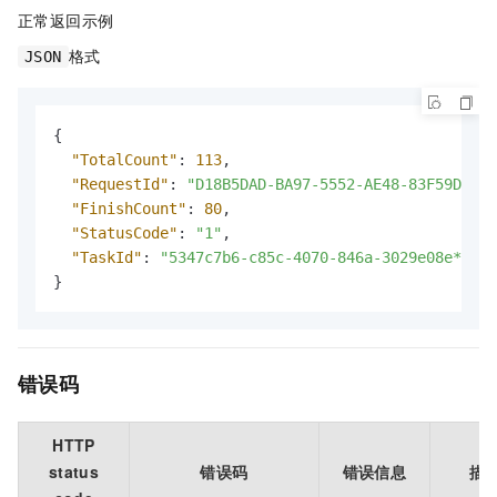
正常返回示例
格式
JSON
{
"TotalCount"
:
113
,
"RequestId"
:
"D18B5DAD-BA97-5552-AE48-83F59D5F**
"FinishCount"
:
80
,
"StatusCode"
:
"1"
,
"TaskId"
:
"5347c7b6-c85c-4070-846a-3029e08e****\
}
错误码
HTTP
status
错误码
错误信息
描