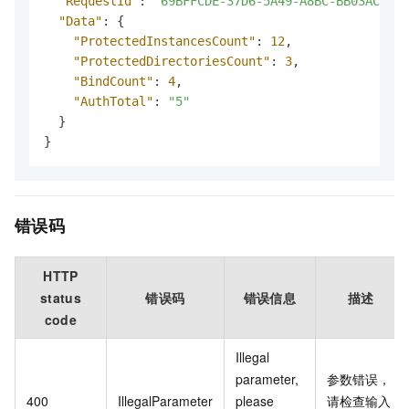
"RequestId"
:
"69BFFCDE-37D6-5A49-A8BC-BB03AC83**
"Data"
:
{
"ProtectedInstancesCount"
:
12
,
"ProtectedDirectoriesCount"
:
3
,
"BindCount"
:
4
,
"AuthTotal"
:
"5"
}
}
错误码
HTTP
status
错误码
错误信息
描述
code
Illegal
parameter,
参数错误，
400
IllegalParameter
please
请检查输入