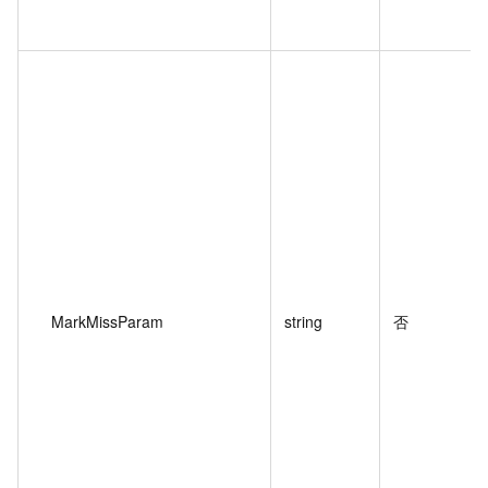
MarkMissParam
string
否