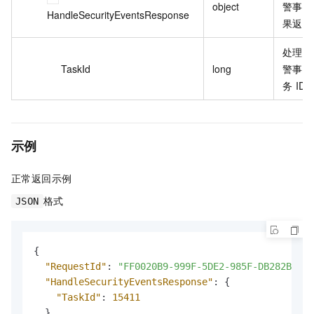
object
警事件
HandleSecurityEventsResponse
果返回
处理安
TaskId
long
警事件
务 ID
示例
正常返回示例
格式
JSON
{
"RequestId"
:
"FF0020B9-999F-5DE2-985F-DB282BDA53
"HandleSecurityEventsResponse"
:
{
"TaskId"
:
15411
}