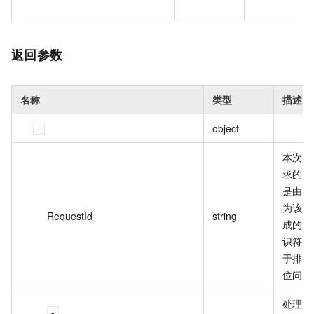
返回参数
名称
类型
描述
object
本次调
求的 I
是由阿
为该请
RequestId
string
成的唯
识符，
于排查
位问题
处理安