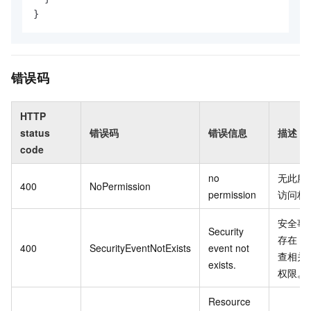
}
错误码
HTTP
status
错误码
错误信息
描述
code
no
无此服
400
NoPermission
permission
访问权
安全事
Security
存在，
400
SecurityEventNotExists
event not
查相关
exists.
权限。
Resource