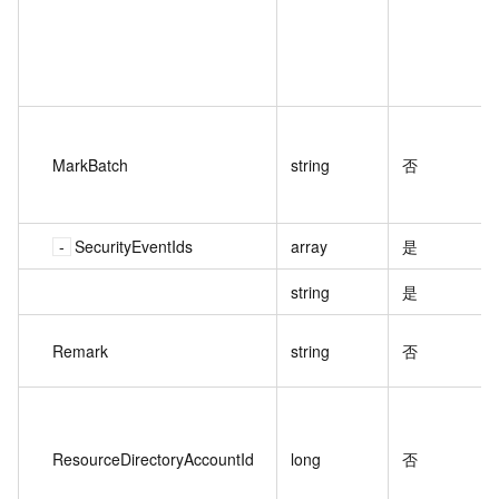
MarkBatch
string
否
SecurityEventIds
array
是
string
是
Remark
string
否
ResourceDirectoryAccountId
long
否