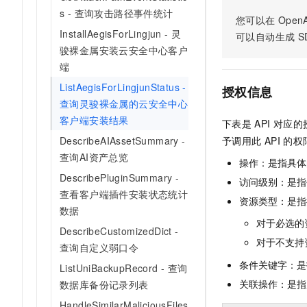
AI 产品 免费试用
网络
s - 查询攻击路径事件统计
安全
云开发大赛
您可以在
OpenA
Tableau 订阅
1亿+ 大模型 tokens 和 
InstallAegisForLingjun - 灵
可以自动生成
S
可观测
入门学习赛
中间件
AI空中课堂在线直播课
骏裸金属安装云安全中心客户
140+云产品 免费试用
大模型服务
端
上云与迁云
产品新客免费试用，最长1
数据库
生态解决方案
ListAegisForLingjunStatus -
千问AI平台-Token Plan
授权信息
企业出海
大模型ACA认证体验
大数据计算
查询灵骏裸金属的云安全中心
助力企业全员 AI 认知与能
行业生态解决方案
客户端安装结果
政企业务
下表是
API
对应的
媒体服务
千问AI平台-模型体验
开发者生态解决方案
DescribeAIAssetSummary -
予调用此
API
的权
在线体验全尺寸、多种模态
企业服务与云通信
查询AI资产总览
操作：是指具体
AI 开发和 AI 应用解决
Happy 系列大模型
DescribePluginSummary -
访问级别：是指每
域名与网站
查看客户端插件安装状态统计
资源类型：是指
终端用户计算
数据
对于必选的
DescribeCustomizedDict -
Serverless
大模型解决方案
对于不支持
查询自定义弱口令
条件关键字：是
开发工具
ListUniBackupRecord - 查询
快速部署 Dify，高效搭建 
关联操作：是指
数据库备份记录列表
迁移与运维管理
HandleSimilarMaliciousFiles