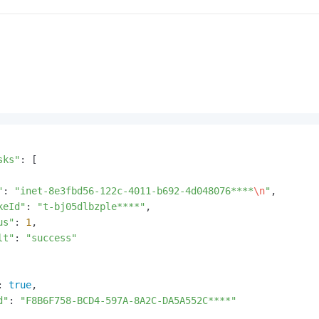
sks"
: [

"
: 
"inet-8e3fbd56-122c-4011-b692-4d048076****
\n
"
,

keId"
: 
"t-bj05dlbzple****"
,

us"
: 
1
,

lt"
: 
"success"
: 
true
,

d"
: 
"F8B6F758-BCD4-597A-8A2C-DA5A552C****"