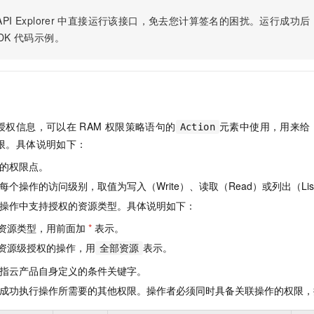
服务生态伙伴
视觉 Coding、空间感知、多模态思考等全面升级
1M上下文，专为长程任务能力而生
云工开物
企业应用
Night Plan 支持 Qwen 3.8-Max
AI 办公
NEW
PI Explorer
中直接运行该接口，免去您计算签名的困扰。运行成功后，OpenA
Red Hat
30+ 款产品免费体验
夜间 5 折，Qwen/Meoo/TokenPlan 客户专享
AI智能应用
科研合作
DK
代码示例。
ERP
堂（旗舰版）
SUSE
智能客服
AI 应用构建
大模型原生
CRM
2个月
自动承接线索
建站小程序
Qoder
大模型服务平台百炼-应用模版
OA 办公系统
HOT
NEW
面向真实软件
个人版上线、团队版降价；千问3.8-Max首发发尝鲜
丰富多元化的应用模版和解决方案
力提升
财税管理
模板建站
授权信息，可以在
RAM
权限策略语句的
元素中使用，用来给
Action
万有无界
大模型服务平台百炼-智能体
400电话
定制建站
限。具体说明如下：
的模型效果
灵活可视化地构建企业级 Agent
的权限点。
方案
广告营销
模板小程序
秒悟
人工智能平台 PAI
个操作的访问级别，取值为写入（Write）、读取（Read）或列出（Lis
定制小程序
云端极速 AI 
新一代 AI 视频生成模型，深度适配广告营销等场景
AI Native 的算法工程平台，一站式完成建模、训练、推理服务部署
操作中支持授权的资源类型。具体说明如下：
APP 开发
资源类型，用前面加
*
表示。
建站系统
资源级授权的操作，用
表示。
全部资源
指云产品自身定义的条件关键字。
AI 应用
10分钟微调：让0.6B模型媲美235B模型
多模态数据信
成功执行操作所需要的其他权限。操作者必须同时具备关联操作的权限，
依托云原生高可用架构,实现Dify私有化部署
用1%尺寸在特定领域达到大模型90%以上效果