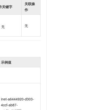
t.diy 一步搞定创意建站
构建大模型应用的安全防护体系
关联操
件关键字
通过自然语言交互简化开发流程,全栈开发支持
通过阿里云安全产品对 AI 应用进行安全防护
作
无
无
示例值
inet-a6444920-d303-
4ccf-ab87-