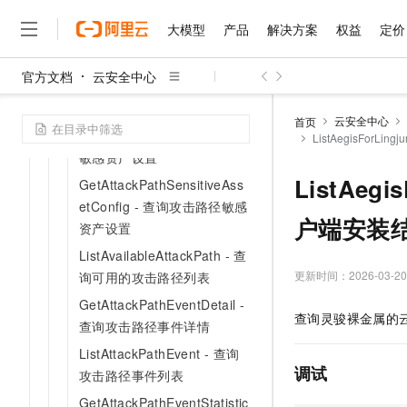
创建攻击路径白名单
大模型
产品
解决方案
权益
定价
CreateAttackPathSensitiveA
ssetConfig - 创建攻击路径敏
官方文档
云安全中心
感资产设置
大模型
产品
解决方案
权益
定价
云市场
伙伴
服务
了解阿里云
精选产品
精选解决方案
普惠上云
产品定价
精选商城
成为销售伙伴
售前咨询
为什么选择阿里云
UpdateAttackPathSensitive
千问AI平台
云安全中心
首页
了解云产品的定价详情
AssetConfig - 更新攻击路径
ListAegisFor
大模型服务平台百炼
睿译宝，AI翻译排版一
普惠上云 官方力荐
分销伙伴
在线服务
网站建设
什么是云计算
大
敏感资产设置
大模型服务与应用平台
上传文档即自动完成翻译和
云服务器38元/年起，超
咨询伙伴
多端小程序
技术领先
ListAeg
GetAttackPathSensitiveAss
云上成本管理
售后服务
千问大模型
GLM-5.2：长任务时代
官方推荐返现计划
大模型
大模型
精选产品
精选解决方案
etConfig - 查询攻击路径敏感
Salesforce 国际版订阅
稳定可靠
管理和优化成本
多元化、高性能、安全可靠
推荐新用户得奖励，单订单
户端安装
销售伙伴合作计划
资产设置
自助服务
友盟天域
安全合规
人工智能与机器学习
AI
文本生成
无影云电脑
Hermes Agent，打造
云工开物
ListAvailableAttackPath - 查
无影生态合作计划
在线服务
观测云
分析师报告
随时随地安全接入的云上超
自主进化，持久记忆，越用
高校专属算力普惠，学生认
更新时间：
2026-03-20
询可用的攻击路径列表
计算
互联网应用开发
Qwen3.8-Max
HOT
Salesforce On Alibaba C
工单服务
智能体时代全能旗舰模型
GetAttackPathEventDetail -
Tuya 物联网平台阿里云
研究报告与白皮书
云解析DNS
快速拥有专属 OpenClaw
Consulting Partner 合
大数据
容器
查询灵骏裸金属的
免费试用
查询攻击路径事件详情
短信专区
蓝凌 OA
Qwen3.7-Plus
AI 大模型销售与服务生
现代化应用
存储
ListAttackPathEvent - 查询
天池大赛
能看、能想、能动手的多模
云原生大数据计算服务 Max
解决方案免费试用 新老
电子合同
调试
攻击路径事件列表
面向分析的企业级SaaS模
最高领取价值200元试用
安全
网络与CDN
AI 算法大赛
Qwen3-VL-Plus
GetAttackPathEventStatistic
畅捷通