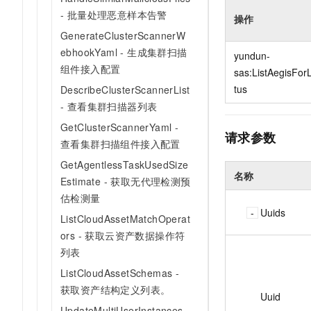
10 分钟在聊天系统中增加
专有云
- 批量处理恶意样本告警
操作
GenerateClusterScannerW
ebhookYaml - 生成集群扫描
yundun-
组件接入配置
sas:ListAegisFor
tus
DescribeClusterScannerList
- 查看集群扫描器列表
GetClusterScannerYaml -
请求参数
查看集群扫描组件接入配置
GetAgentlessTaskUsedSize
名称
Estimate - 获取无代理检测预
估检测量
Uuids
ListCloudAssetMatchOperat
ors - 获取云资产数据操作符
列表
ListCloudAssetSchemas -
获取资产结构定义列表。
Uuid
UpdateMultiUserInstances -