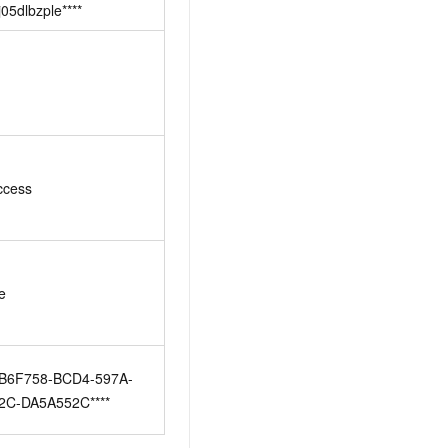
j05dlbzple****
ccess
e
B6F758-BCD4-597A-
2C-DA5A552C****