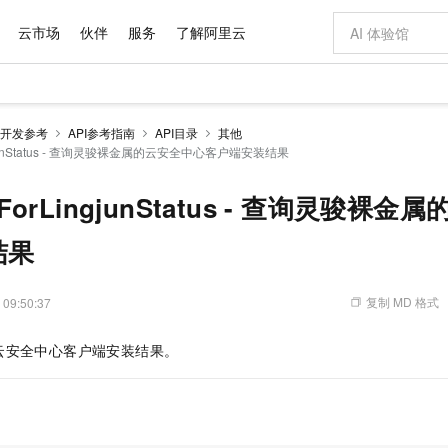
云市场
伙伴
服务
了解阿里云
AI 特惠
数据与 API
成为产品伙伴
企业增值服务
最佳实践
价格计算器
AI 场景体
基础软件
产品伙伴合
阿里云认证
市场活动
配置报价
大模型
开发参考
API参考指南
API目录
其他
自助选配和估算价格
LingjunStatus - 查询灵骏裸金属的云安全中心客户端安装结果
步到位
域名与网站
智启 AI 普惠权益
产品生态集成认证中心
企业支持计划
云上春晚
Qwen Audio：打造专属 AI 语音助手
千问官方 MaaS 平台，为开发者和 Agent 而生，新用户赠送 1 亿 + tokens 额度
云服务器 EC
一句话生成原生
AI Coding
阿里云Maa
2026 阿里云
为企业打
数据集
Windows
大模型认证
模型
NEW
NEW
格式还原
值低价云产品抢先购
提供智能易用的域名与建站服务
至高享 1亿+免费 tokens，加速 Al 应用落地
Qwen-Audio-3.0-Realtime 端到端实时语音角色扮演
安全可靠、弹
输入一句话想法,
智能编程，一键
产品生态伙伴
专家技术服务
云上奥运之旅
弹性计算合作
阿里云中企出
手机三要素
宝塔 Linux
全部认证
isForLingjunStatus - 查询灵骏
价格优势
开源旗舰模型
对象存储 OSS
即刻拥有 DeepSeek-V4-Pro
阿里云 OPC 创新助力计划
云数据库 RD
一键部署幻兽
AI 电商营销
产品生态伙伴工作台
企业增值服务台
云栖战略参考
云存储合作计
云栖大会
身份实名认证
CentOS
训练营
推动算力普惠，释放技术红利
的大模型服务
最高返9万
真正可用的 1M 上下文,一次完成代码全链路开发
轻松解锁专属 DeepSeek-V4-Pro
至高百万元 Token 补贴，加速一人公司成长
稳定、安全、高性价比、高性能的云存储服务
一键购买专属
从图文生成到
结果
云上的中国
数据库合作计
活动全景
短信
Docker
图片和
自进化智能体
人工智能平台 PAI
5 分钟轻松部署专属 QwenPaw
Token Plan 模型订阅计划
Qoder
高效搭建 AI
AI 广告创作
企业成长
大模型
NEW
HOT
信息公告
看见新力量
云网络合作计
OCR 文字识别
JAVA
级电脑
越聪明
证享300元代金券
一站式AI开发、训练和推理服务
Qwen3.8-Max 首发尝鲜，限时加量 10 倍，夜间低至2折
从聊天伙伴进化为能主动干活的本地数字员工
面向真实软件
图文、视频一
复制 MD 格式
 09:50:37
Kimi-K3
HappyHors
NEW
魔搭 Mode
loud
服务实践
官网公告
Kimi 最新旗舰模型，长程编程与推理利器
让文字生成流
金融模力时刻
Salesforce O
版
发票查验
全能环境
Qoder CN
Claude Code + GStack 打造工程团队
千问办公，限时限量积分加倍
云原生数据库 P
低代码高效构
AI 建站
NEW
作计划
云安全中心客户端安装结果。
计划
创新中心
魔搭 ModelSc
健康状态
让AI从“聊天伙伴”进化为能干活的“数字员工”
覆盖公网/内网、递归/权威、移动APP等全场景解析服务
安装技能 GStack，拥有专属 AI 工程团队
你的AI工作搭子，覆盖日常办公高频场景
基于千问大模型等，支持代码智能生成、研发智能问答
0 代码专业建
客户案例
天气预报查询
操作系统
Deepseek-v4-pro
HappyHors
态合作计划
态智能体模型
旗舰 MoE 大模型，百万上下文与顶尖推理能力
图生视频，流
Compute
同享
容器服务 Kubernetes 版 ACK
万小智 AI 建站低至 15元/月
云防火墙
AI 短剧/漫剧
快递物流查询
WordPress
成为服务伙
高校合作
式云数据仓库
点，立即开启云上创新
提供一站式管理容器应用的 K8s 服务
送.CN域名，送备案服务码
云原生的云上
AI助力短剧
GLM-5.2
Wan2.7-T
Ubuntu