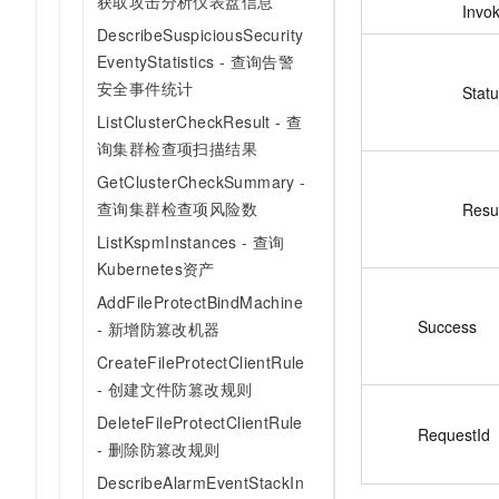
获取攻击分析仪表盘信息
Invo
DescribeSuspiciousSecurity
EventyStatistics - 查询告警
安全事件统计
Stat
ListClusterCheckResult - 查
询集群检查项扫描结果
GetClusterCheckSummary -
查询集群检查项风险数
Resu
ListKspmInstances - 查询
Kubernetes资产
AddFileProtectBindMachine
Success
- 新增防篡改机器
CreateFileProtectClientRule
- 创建文件防篡改规则
DeleteFileProtectClientRule
RequestId
- 删除防篡改规则
DescribeAlarmEventStackIn