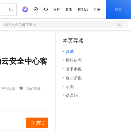
文档
备案
控制台
注册
登录
输入文档关键字查找
验
作计划
器
AI 活动
专业服务
服务伙伴合作计划
开发者社区
加入我们
服务平台百炼
阿里云 OPC 创新助力计划
本页导读
（1）
一站式生成采购清单，支持单品或批量购买
S
可编辑精美 PPT 文稿
S产品伙伴计划（繁花）
峰会
造的大模型服务与应用开发平台
轻量应用服务器
Agency Agents：拥有专属领域专家
AI 生产力先锋
Al MaaS 服务伙伴赋能合作
域名
博文
Careers
至高可申请百万元
调试
性可伸缩的云计算服务
 轻松生成专业的 PPT
开启高性价比 AI 编程新体验
先锋实践拓展 AI 生产力的边界
快速构建应用程序和网站，即刻迈出上云第一步
多领域专家智能体,一键组建 AI 虚拟交付团队
Token 补贴，五大权
计划
海大会
伙伴信用分合作计划
商标
问答
社会招聘
裸金属的云安全中心客
授权信息
益加速 OPC 成功
S
帕鲁游戏服务器
数字证书管理服务（原SSL证书）
HappyHorse 打造一站式影视创作平台
飞天发布时刻
HOT
划
备案
电子书
校园招聘
请求参数
联机服务器，轻松开启游戏
视频创作，一键激活电商全链路生产力
全托管，含MySQL、PostgreSQL、SQL Server、MariaDB多引擎
实现全站HTTPS，呈现可信的WEB访问
所见，即是所愿
可视化编排打通从文字构思到成片全链路闭环
更多支持
划
公司注册
镜像站
返回参数
视频生成
语音识别与合成
 智能体与工作流应用
短信服务
漫剧工坊：一站式动画创作平台
AI 实训营
合作伙伴培训与认证
示例
划
上云迁移
的智能体编程平台
站生成，高效打造优质广告素材
通过阿里云百炼高效搭建AI应用,助力高效开发
快速生产连贯的高质量长漫剧
从基础到进阶，Agent 创客手把手教你
国内短信简单易用，安全可靠，秒级触达，全球覆盖200+国家和地区。
我的收藏
产品详情
e-1.1-T2V
Qwen3-TTS-Flash
lScope
我要反馈
查询合作伙伴
错误码
畅细腻的高质量视频
离线语音合成大模型，多语言方言自适应，低延迟高稳定
n Alibaba Cloud ISV 合作
代维服务
olarDB
建企业门户网站
大数据开发治理平台 DataWorks
10 分钟搭建微信、支付宝小程序
创新加速
ope
登录合作伙伴管理后台
我要建议
站，无忧落地极速上线
以可视化方式快速构建移动和 PC 门户网站
100%兼容MySQL、PostgreSQL，兼容Oracle，支持集中和分布式
高效部署网站，快速应用到小程序
Data Agent 驱动的一站式 Data+AI 开发治理平台
e-1.1-I2V
Cosyvoice-V3-Flash
安全
畅自然，细节丰富
高表现力语音合成大模型，语音克隆听感自然
我要投诉
上云场景组合购
伴
调试
边界网络安全防护产品
漫剧创作，剧本、分镜、视频高效生成
覆盖90%+业务场景，专享组合折扣价
2V
VPN
Fun-ASR