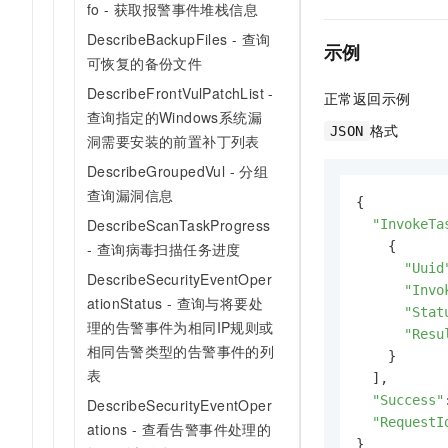
fo - 获取报警事件堆栈信息
DescribeBackupFiles - 查询
示例
可恢复的备份文件
DescribeFrontVulPatchList -
正常返回示例
查询指定的Windows系统漏
格式
JSON
洞需要安装的前置补丁列表
DescribeGroupedVul - 分组
查询漏洞信息
{

DescribeScanTaskProgress
"InvokeTa
    {

- 查询病毒扫描任务进度
"Uuid
DescribeSecurityEventOper
"Invo
ationStatus - 查询与将要处
"Stat
理的告警事件为相同IP规则或
"Resu
相同告警类型的告警事件的列
    }

表
  ],

"Success"
DescribeSecurityEventOper
"RequestI
ations - 查看告警事件处理的
}