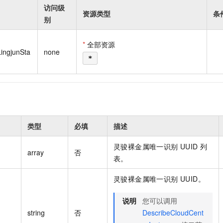
一个 AI 助手
即刻拥有 DeepSeek-R1 满血版
超强辅助，Bol
访问级
资源类型
条
在企业官网、通讯软件中为客户提供 AI 客服
多种方案随心选，轻松解锁专属 DeepSeek
别
*
全部资源
LingjunSta
none
*
类型
必填
描述
灵骏裸金属唯一识别 UUID 列
array
否
表。
灵骏裸金属唯一识别 UUID。
说明
您可以调用
string
否
DescribeCloudCent