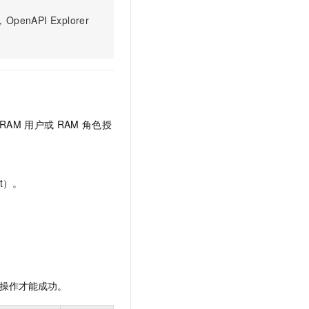
文戏情感细腻自然，动作戏激烈拳拳到肉，实现更强表演能力
支持中英文自由切换，具备更强的噪声鲁棒性
云聚AI 严选权益
SSL 证书
PI Explorer
，一键激活高效办公新体验
精选AI产品，从模型到应用全链提效
堡垒机
AI 用量加速计划
应用
防火墙
、识别商机，让客服更高效、服务更出色。
新老同享，达量后返
千问办公
主机安全
NEW
的智能体编程平台
一站式AI生产力平台
RAM
用户或
RAM
角色授
AI 应用及服务市场
伶鹊
企业级人与Agent协作平台，接入和调度多个数字员工
智能客服平台，对话机器人、对话分析、智能外呼
AI 应用
大模型服务平台百炼 - 全妙
大模型
t）。
应用创作平台
多模态内容创作工具，已接入 DeepSeek
自然语言处理
数据标注
机器学习
息提取
与 AI 智能体进行实时音视频通话
操作才能成功。
从文本、图片、视频中提取结构化的属性信息
构建支持视频理解的 AI 音视频实时通话应用