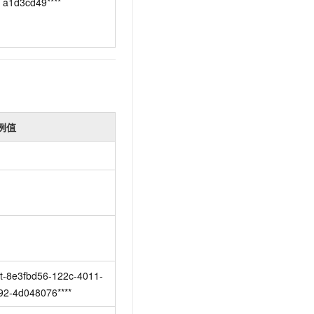
a1d3cd49****
例值
et-8e3fbd56-122c-4011-