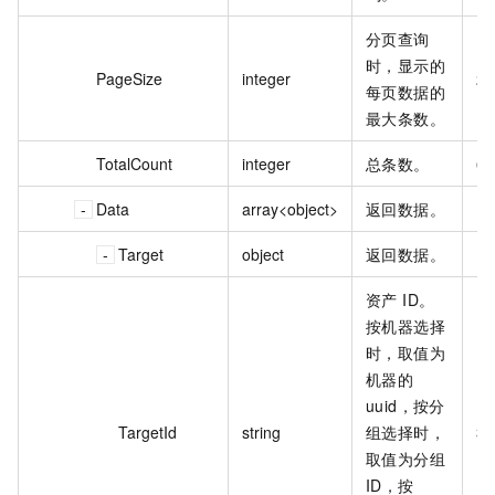
分页查询
时，显示的
PageSize
integer
20
每页数据的
最大条数。
TotalCount
integer
总条数。
63
Data
array<object>
返回数据。
Target
object
返回数据。
资产 ID。
按机器选择
时，取值为
机器的
uuid，按分
TargetId
string
组选择时，
30
取值为分组
ID，按