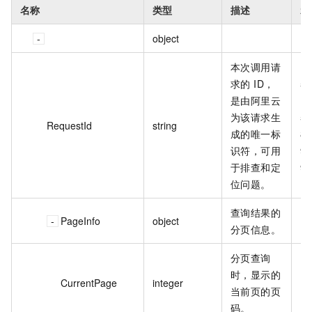
名称
类型
描述
示
object
本次调用请
求的 ID，
50
是由阿里云
F5
为该请求生
5D
RequestId
string
成的唯一标
83
识符，可用
9
于排查和定
9C
位问题。
查询结果的
PageInfo
object
分页信息。
分页查询
时，显示的
CurrentPage
integer
1
当前页的页
码。