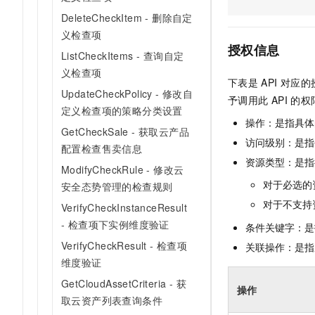
AI 产品 免费试用
网络
安全
云开发大赛
DeleteCheckItem - 删除自定
Tableau 订阅
1亿+ 大模型 tokens 和 
义检查项
可观测
入门学习赛
中间件
AI空中课堂在线直播课
授权信息
140+云产品 免费试用
ListCheckItems - 查询自定
大模型服务
上云与迁云
产品新客免费试用，最长1
义检查项
数据库
下表是
API
对应的
生态解决方案
千问AI平台-Token Plan
UpdateCheckPolicy - 修改自
企业出海
大模型ACA认证体验
予调用此
API
的权
大数据计算
定义检查项的策略分类设置
助力企业全员 AI 认知与能
行业生态解决方案
操作：是指具体
政企业务
媒体服务
GetCheckSale - 获取云产品
千问AI平台-模型体验
开发者生态解决方案
访问级别：是指每
配置检查售卖信息
在线体验全尺寸、多种模态
企业服务与云通信
资源类型：是指
AI 开发和 AI 应用解决
ModifyCheckRule - 修改云
Happy 系列大模型
对于必选的
安全态势管理的检查规则
域名与网站
对于不支持
VerifyCheckInstanceResult
终端用户计算
- 检查项下实例维度验证
条件关键字：是
Serverless
VerifyCheckResult - 检查项
关联操作：是指
大模型解决方案
维度验证
开发工具
快速部署 Dify，高效搭建 
GetCloudAssetCriteria - 获
操作
取云资产列表查询条件
迁移与运维管理