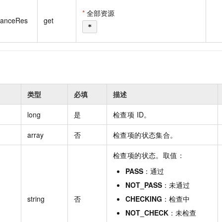
一个 AI 助手
即刻拥有 DeepSeek-R1 满血版
超强辅助，Bol
*
全部资源
在企业官网、通讯软件中为客户提供 AI 客服
多种方案随心选，轻松解锁专属 DeepSeek
stanceRes
get
*
类型
必填
描述
long
是
检查项 ID。
array
否
检查项的状态集合。
检查项的状态。取值：
PASS
：通过
NOT_PASS
：未通过
string
否
CHECKING
：检查中
NOT_CHECK
：未检查