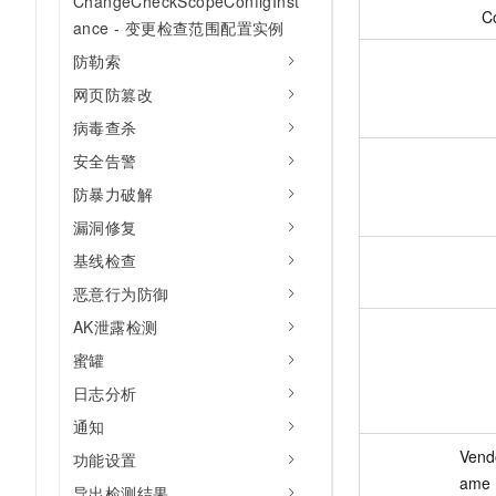
ChangeCheckScopeConfigInst
C
ance - 变更检查范围配置实例
防勒索
网页防篡改
病毒查杀
安全告警
防暴力破解
漏洞修复
基线检查
恶意行为防御
AK泄露检测
蜜罐
日志分析
通知
Vend
功能设置
ame
导出检测结果