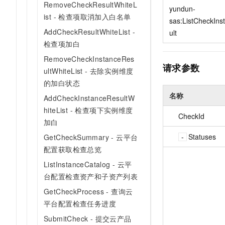
RemoveCheckResultWhiteL
10 分钟在聊天系统中增加
yundun-
专有云
ist - 检查项取消加入白名单
sas:ListCheckIn
AddCheckResultWhiteList -
ult
检查项加白
RemoveCheckInstanceRes
请求参数
ultWhiteList - 去除实例维度
的加白状态
名称
AddCheckInstanceResultW
hiteList - 检查项下实例维度
CheckId
加白
Statuses
GetCheckSummary - 云平台
配置获取检查总览
ListInstanceCatalog - 云平
台配置检查资产和子资产列表
GetCheckProcess - 查询云
平台配置检查任务进度
SubmitCheck - 提交云产品