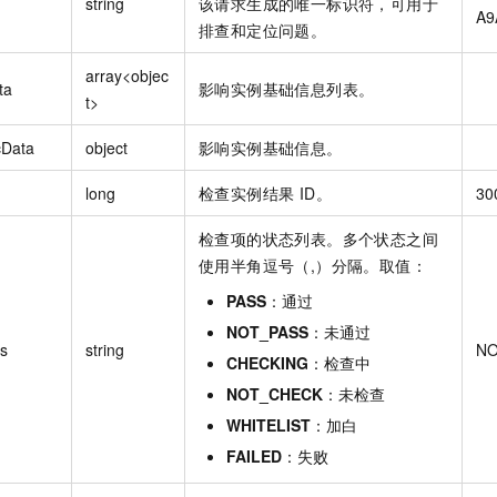
string
该请求生成的唯一标识符，可用于
A9
排查和定位问题。
array<objec
ta
影响实例基础信息列表。
t>
cData
object
影响实例基础信息。
long
检查实例结果 ID。
30
检查项的状态列表。多个状态之间
使用半角逗号（,）分隔。取值：
PASS
：通过
NOT_PASS
：未通过
us
string
NO
CHECKING
：检查中
NOT_CHECK
：未检查
WHITELIST
：加白
FAILED
：失败