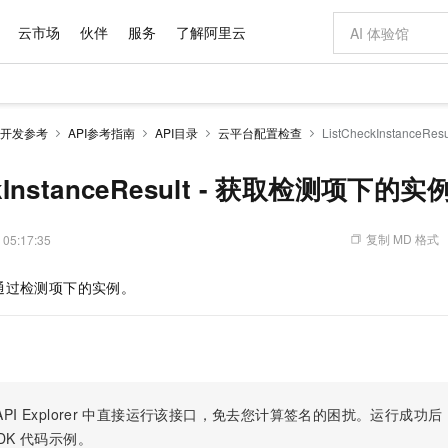
云市场
伙伴
服务
了解阿里云
AI 特惠
数据与 API
成为产品伙伴
企业增值服务
最佳实践
价格计算器
AI 场景体
基础软件
产品伙伴合
阿里云认证
市场活动
配置报价
大模型
开发参考
API参考指南
API目录
云平台配置检查
ListCheckInstance
自助选配和估算价格
步到位
域名与网站
智启 AI 普惠权益
产品生态集成认证中心
企业支持计划
云上春晚
Qwen Audio：打造专属 AI 语音助手
千问官方 MaaS 平台，为开发者和 Agent 而生，新用户赠送 1 亿 + tokens 额度
云服务器 EC
一句话生成原生
AI Coding
阿里云Maa
2026 阿里云
为企业打
数据集
Windows
大模型认证
模型
NEW
NEW
格式还原
值低价云产品抢先购
提供智能易用的域名与建站服务
至高享 1亿+免费 tokens，加速 Al 应用落地
Qwen-Audio-3.0-Realtime 端到端实时语音角色扮演
安全可靠、弹
输入一句话想法,
智能编程，一键
ckInstanceResult - 获取检测项下的实
产品生态伙伴
专家技术服务
云上奥运之旅
弹性计算合作
阿里云中企出
手机三要素
宝塔 Linux
全部认证
价格优势
开源旗舰模型
对象存储 OSS
即刻拥有 DeepSeek-V4-Pro
阿里云 OPC 创新助力计划
云数据库 RD
一键部署幻兽
AI 电商营销
产品生态伙伴工作台
企业增值服务台
云栖战略参考
云存储合作计
云栖大会
身份实名认证
CentOS
训练营
推动算力普惠，释放技术红利
的大模型服务
最高返9万
真正可用的 1M 上下文,一次完成代码全链路开发
轻松解锁专属 DeepSeek-V4-Pro
至高百万元 Token 补贴，加速一人公司成长
稳定、安全、高性价比、高性能的云存储服务
一键购买专属
从图文生成到
复制 MD 格式
 05:17:35
云上的中国
数据库合作计
活动全景
短信
Docker
图片和
自进化智能体
人工智能平台 PAI
5 分钟轻松部署专属 QwenPaw
Token Plan 模型订阅计划
Qoder
高效搭建 AI
AI 广告创作
企业成长
大模型
NEW
HOT
信息公告
通过检测项下的实例。
看见新力量
云网络合作计
OCR 文字识别
JAVA
级电脑
越聪明
证享300元代金券
一站式AI开发、训练和推理服务
Qwen3.8-Max 首发尝鲜，限时加量 10 倍，夜间低至2折
从聊天伙伴进化为能主动干活的本地数字员工
面向真实软件
图文、视频一
Kimi-K3
HappyHors
NEW
魔搭 Mode
loud
服务实践
官网公告
Kimi 最新旗舰模型，长程编程与推理利器
让文字生成流
金融模力时刻
Salesforce O
版
发票查验
全能环境
Qoder CN
Claude Code + GStack 打造工程团队
千问办公，限时限量积分加倍
云原生数据库 P
低代码高效构
AI 建站
NEW
作计划
计划
创新中心
魔搭 ModelSc
健康状态
让AI从“聊天伙伴”进化为能干活的“数字员工”
覆盖公网/内网、递归/权威、移动APP等全场景解析服务
安装技能 GStack，拥有专属 AI 工程团队
你的AI工作搭子，覆盖日常办公高频场景
基于千问大模型等，支持代码智能生成、研发智能问答
0 代码专业建
客户案例
天气预报查询
操作系统
Deepseek-v4-pro
HappyHors
态合作计划
态智能体模型
旗舰 MoE 大模型，百万上下文与顶尖推理能力
图生视频，流
Compute
同享
容器服务 Kubernetes 版 ACK
万小智 AI 建站低至 15元/月
云防火墙
AI 短剧/漫剧
快递物流查询
WordPress
成为服务伙
高校合作
PI Explorer
中直接运行该接口，免去您计算签名的困扰。运行成功后，OpenA
式云数据仓库
点，立即开启云上创新
提供一站式管理容器应用的 K8s 服务
送.CN域名，送备案服务码
云原生的云上
AI助力短剧
GLM-5.2
Wan2.7-T
DK
代码示例。
Ubuntu