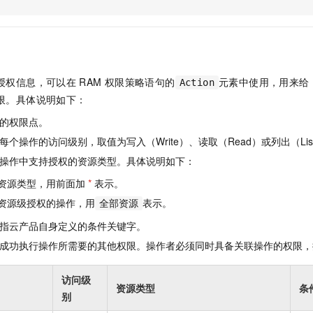
服务生态伙伴
视觉 Coding、空间感知、多模态思考等全面升级
1M上下文，专为长程任务能力而生
云工开物
企业应用
Night Plan 支持 Qwen 3.8-Max
AI 办公
NEW
Red Hat
30+ 款产品免费体验
夜间 5 折，Qwen/Meoo/TokenPlan 客户专享
AI智能应用
科研合作
ERP
堂（旗舰版）
SUSE
智能客服
AI 应用构建
大模型原生
CRM
2个月
自动承接线索
授权信息，可以在
RAM
权限策略语句的
元素中使用，用来给
Action
建站小程序
Qoder
大模型服务平台百炼-应用模版
OA 办公系统
HOT
NEW
限。具体说明如下：
面向真实软件
个人版上线、团队版降价；千问3.8-Max首发发尝鲜
丰富多元化的应用模版和解决方案
力提升
财税管理
模板建站
的权限点。
万有无界
大模型服务平台百炼-智能体
400电话
定制建站
个操作的访问级别，取值为写入（Write）、读取（Read）或列出（Lis
的模型效果
灵活可视化地构建企业级 Agent
操作中支持授权的资源类型。具体说明如下：
方案
广告营销
模板小程序
秒悟
人工智能平台 PAI
资源类型，用前面加
*
表示。
定制小程序
云端极速 AI 
新一代 AI 视频生成模型，深度适配广告营销等场景
AI Native 的算法工程平台，一站式完成建模、训练、推理服务部署
资源级授权的操作，用
表示。
全部资源
APP 开发
指云产品自身定义的条件关键字。
建站系统
成功执行操作所需要的其他权限。操作者必须同时具备关联操作的权限，
AI 应用
10分钟微调：让0.6B模型媲美235B模型
多模态数据信
访问级
资源类型
条
依托云原生高可用架构,实现Dify私有化部署
用1%尺寸在特定领域达到大模型90%以上效果
别