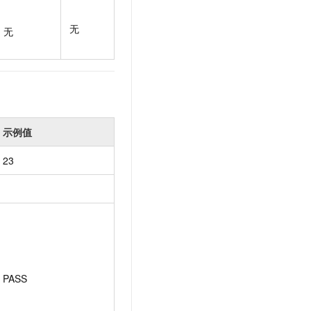
t.diy 一步搞定创意建站
构建大模型应用的安全防护体系
通过自然语言交互简化开发流程,全栈开发支持
通过阿里云安全产品对 AI 应用进行安全防护
无
无
示例值
23
PASS