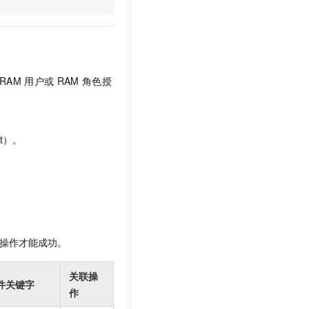
文戏情感细腻自然，动作戏激烈拳拳到肉，实现更强表演能力
支持中英文自由切换，具备更强的噪声鲁棒性
云聚AI 严选权益
SSL 证书
，一键激活高效办公新体验
精选AI产品，从模型到应用全链提效
堡垒机
AI 用量加速计划
应用
防火墙
、识别商机，让客服更高效、服务更出色。
新老同享，达量后返
RAM
用户或
RAM
角色授
千问办公
主机安全
NEW
的智能体编程平台
一站式AI生产力平台
AI 应用及服务市场
伶鹊
t）。
企业级人与Agent协作平台，接入和调度多个数字员工
智能客服平台，对话机器人、对话分析、智能外呼
AI 应用
大模型服务平台百炼 - 全妙
大模型
应用创作平台
多模态内容创作工具，已接入 DeepSeek
自然语言处理
数据标注
操作才能成功。
机器学习
息提取
与 AI 智能体进行实时音视频通话
关联操
件关键字
从文本、图片、视频中提取结构化的属性信息
构建支持视频理解的 AI 音视频实时通话应用
作