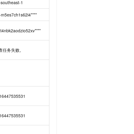
-southeast-1
-m5es7ch1s62i4****
-t4nbk2aodzio52xv****
查任务失败。
16447535531
16447535531