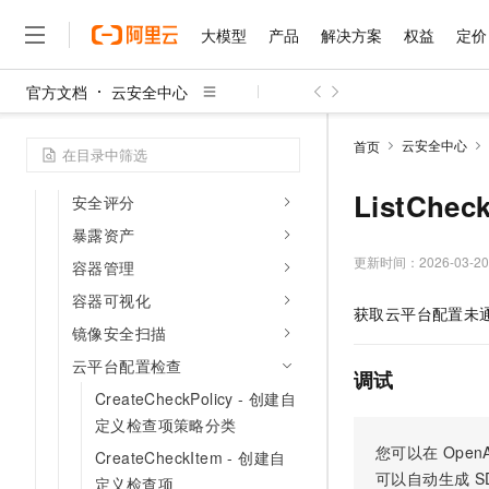
容器主动防御
大模型
产品
解决方案
权益
定价
容器文件防御
容器微隔离
官方文档
云安全中心
Agent客户端
大模型
产品
解决方案
权益
定价
云市场
伙伴
服务
了解阿里云
精选产品
精选解决方案
普惠上云
产品定价
精选商城
成为销售伙伴
售前咨询
为什么选择阿里云
资产管理
千问AI平台
云安全中心
首页
了解云产品的定价详情
大模型服务平台百炼
睿译宝，AI翻译排版一
普惠上云 官方力荐
分销伙伴
在线服务
资产指纹
网站建设
什么是云计算
大
大模型服务与应用平台
上传文档即自动完成翻译和
云服务器38元/年起，超
ListChe
安全评分
咨询伙伴
多端小程序
技术领先
云上成本管理
售后服务
暴露资产
千问大模型
GLM-5.2：长任务时代
官方推荐返现计划
大模型
大模型
精选产品
精选解决方案
Salesforce 国际版订阅
稳定可靠
管理和优化成本
多元化、高性能、安全可靠
推荐新用户得奖励，单订单
更新时间：
2026-03-20
销售伙伴合作计划
容器管理
自助服务
友盟天域
安全合规
人工智能与机器学习
AI
文本生成
容器可视化
无影云电脑
Hermes Agent，打造
云工开物
获取云平台配置未
无影生态合作计划
在线服务
观测云
分析师报告
随时随地安全接入的云上超
自主进化，持久记忆，越用
高校专属算力普惠，学生认
镜像安全扫描
计算
互联网应用开发
Qwen3.8-Max
HOT
Salesforce On Alibaba C
工单服务
智能体时代全能旗舰模型
云平台配置检查
Tuya 物联网平台阿里云
研究报告与白皮书
云解析DNS
快速拥有专属 OpenClaw
Consulting Partner 合
调试
大数据
容器
免费试用
短信专区
CreateCheckPolicy - 创建自
蓝凌 OA
Qwen3.7-Plus
AI 大模型销售与服务生
现代化应用
存储
定义检查项策略分类
天池大赛
能看、能想、能动手的多模
云原生大数据计算服务 Max
解决方案免费试用 新老
电子合同
您可以在
OpenA
CreateCheckItem - 创建自
面向分析的企业级SaaS模
最高领取价值200元试用
安全
网络与CDN
AI 算法大赛
Qwen3-VL-Plus
可以自动生成
S
定义检查项
畅捷通