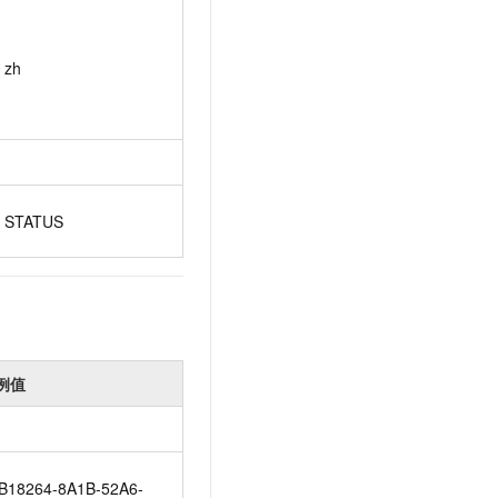
zh
STATUS
例值
B18264-8A1B-52A6-