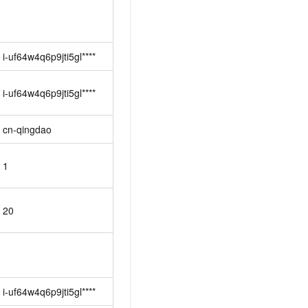
i-uf64w4q6p9jti5gl****
cn-qingdao
1
20
i-uf64w4q6p9jti5gl****