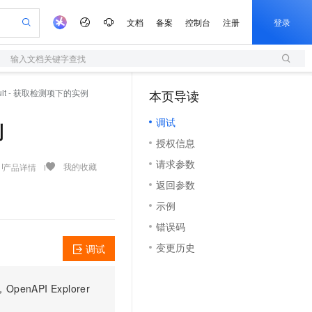
文档
备案
控制台
注册
登录
输入文档关键字查找
验
作计划
器
AI 活动
专业服务
服务伙伴合作计划
开发者社区
加入我们
服务平台百炼
阿里云 OPC 创新助力计划
Result - 获取检测项下的实例
本页导读
（1）
一站式生成采购清单，支持单品或批量购买
S
可编辑精美 PPT 文稿
S产品伙伴计划（繁花）
峰会
造的大模型服务与应用开发平台
轻量应用服务器
Agency Agents：拥有专属领域专家
AI 生产力先锋
Al MaaS 服务伙伴赋能合作
域名
博文
Careers
至高可申请百万元
调试
性可伸缩的云计算服务
 轻松生成专业的 PPT
开启高性价比 AI 编程新体验
先锋实践拓展 AI 生产力的边界
快速构建应用程序和网站，即刻迈出上云第一步
多领域专家智能体,一键组建 AI 虚拟交付团队
例
Token 补贴，五大权
计划
海大会
伙伴信用分合作计划
商标
问答
社会招聘
授权信息
益加速 OPC 成功
S
帕鲁游戏服务器
数字证书管理服务（原SSL证书）
HappyHorse 打造一站式影视创作平台
飞天发布时刻
HOT
划
备案
电子书
校园招聘
请求参数
联机服务器，轻松开启游戏
视频创作，一键激活电商全链路生产力
全托管，含MySQL、PostgreSQL、SQL Server、MariaDB多引擎
实现全站HTTPS，呈现可信的WEB访问
所见，即是所愿
可视化编排打通从文字构思到成片全链路闭环
我的收藏
产品详情
更多支持
划
公司注册
镜像站
返回参数
视频生成
语音识别与合成
 智能体与工作流应用
短信服务
漫剧工坊：一站式动画创作平台
AI 实训营
合作伙伴培训与认证
示例
划
上云迁移
的智能体编程平台
站生成，高效打造优质广告素材
通过阿里云百炼高效搭建AI应用,助力高效开发
快速生产连贯的高质量长漫剧
从基础到进阶，Agent 创客手把手教你
国内短信简单易用，安全可靠，秒级触达，全球覆盖200+国家和地区。
e-1.1-T2V
Qwen3-TTS-Flash
lScope
我要反馈
查询合作伙伴
错误码
畅细腻的高质量视频
离线语音合成大模型，多语言方言自适应，低延迟高稳定
n Alibaba Cloud ISV 合作
代维服务
olarDB
建企业门户网站
大数据开发治理平台 DataWorks
10 分钟搭建微信、支付宝小程序
变更历史
调试
创新加速
ope
登录合作伙伴管理后台
我要建议
站，无忧落地极速上线
以可视化方式快速构建移动和 PC 门户网站
100%兼容MySQL、PostgreSQL，兼容Oracle，支持集中和分布式
高效部署网站，快速应用到小程序
Data Agent 驱动的一站式 Data+AI 开发治理平台
e-1.1-I2V
Cosyvoice-V3-Flash
安全
畅自然，细节丰富
高表现力语音合成大模型，语音克隆听感自然
我要投诉
上云场景组合购
伴
PI Explorer
边界网络安全防护产品
漫剧创作，剧本、分镜、视频高效生成
覆盖90%+业务场景，专享组合折扣价
2V
VPN
Fun-ASR