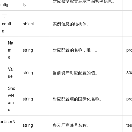
对应修复配置展示当前实例信息。
onfig
t>
confi
object
实例信息的结构体。
g
Na
m
string
对应配置的名称，唯一。
pro
e
Val
string
当前资产对应配置的值。
80
ue
Sho
wN
string
对应配置项的国际化名称。
pro
am
e
orUserN
string
多云厂商账号名称。
tes