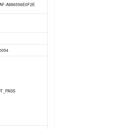
AF-A886556E0F2E
0054
T_PASS