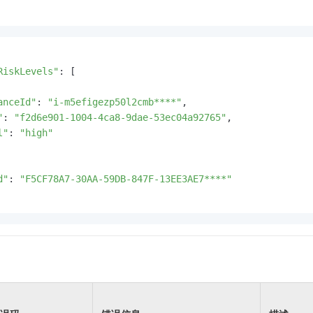
RiskLevels"
: [

anceId"
: 
"i-m5efigezp50l2cmb****"
,

"
: 
"f2d6e901-1004-4ca8-9dae-53ec04a92765"
,

l"
: 
"high"
d"
: 
"F5CF78A7-30AA-59DB-847F-13EE3AE7****"