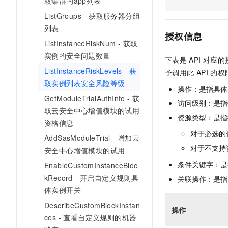
取集群的app列表
AI 产品 免费试用
网络
安全
云开发大赛
ListGroups - 获取服务器分组
Tableau 订阅
1亿+ 大模型 tokens 和 
列表
可观测
入门学习赛
中间件
AI空中课堂在线直播课
授权信息
140+云产品 免费试用
ListInstanceRiskNum - 获取
大模型服务
上云与迁云
产品新客免费试用，最长1
数据库
实例的安全问题数量
下表是
API
对应的
生态解决方案
千问AI平台-Token Plan
企业出海
ListInstanceRiskLevels - 获
大模型ACA认证体验
予调用此
API
的权
大数据计算
取实例列表安全风险等级
助力企业全员 AI 认知与能
行业生态解决方案
操作：是指具体
政企业务
媒体服务
千问AI平台-模型体验
GetModuleTrialAuthInfo - 获
开发者生态解决方案
访问级别：是指每
在线体验全尺寸、多种模态
取云安全中心增值模块的试用
企业服务与云通信
资源类型：是指
AI 开发和 AI 应用解决
资格信息
Happy 系列大模型
对于必选的
域名与网站
AddSasModuleTrial - 增加云
对于不支持
安全中心增值模块的试用
终端用户计算
条件关键字：是
EnableCustomInstanceBloc
Serverless
kRecord - 开启自定义规则具
关联操作：是指
大模型解决方案
体实例开关
开发工具
快速部署 Dify，高效搭建 
DescribeCustomBlockInstan
操作
ces - 查看自定义规则的机器
迁移与运维管理