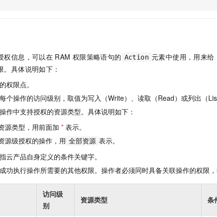
服务生态伙伴
视觉 Coding、空间感知、多模态思考等全面升级
1M上下文，专为长程任务能力而生
云工开物
企业应用
Night Plan 支持 Qwen 3.8-Max
AI 办公
NEW
Red Hat
30+ 款产品免费体验
夜间 5 折，Qwen/Meoo/TokenPlan 客户专享
AI智能应用
科研合作
ERP
堂（旗舰版）
SUSE
智能客服
AI 应用构建
大模型原生
CRM
2个月
自动承接线索
授权信息，可以在
RAM
权限策略语句的
元素中使用，用来给
Action
建站小程序
Qoder
大模型服务平台百炼-应用模版
OA 办公系统
HOT
NEW
限。具体说明如下：
面向真实软件
个人版上线、团队版降价；千问3.8-Max首发发尝鲜
丰富多元化的应用模版和解决方案
力提升
财税管理
模板建站
的权限点。
万有无界
大模型服务平台百炼-智能体
400电话
定制建站
个操作的访问级别，取值为写入（Write）、读取（Read）或列出（Lis
的模型效果
灵活可视化地构建企业级 Agent
操作中支持授权的资源类型。具体说明如下：
方案
广告营销
模板小程序
秒悟
人工智能平台 PAI
资源类型，用前面加
*
表示。
定制小程序
云端极速 AI 
新一代 AI 视频生成模型，深度适配广告营销等场景
AI Native 的算法工程平台，一站式完成建模、训练、推理服务部署
资源级授权的操作，用
表示。
全部资源
APP 开发
指云产品自身定义的条件关键字。
建站系统
成功执行操作所需要的其他权限。操作者必须同时具备关联操作的权限，
AI 应用
10分钟微调：让0.6B模型媲美235B模型
多模态数据信
访问级
资源类型
条
依托云原生高可用架构,实现Dify私有化部署
用1%尺寸在特定领域达到大模型90%以上效果
别