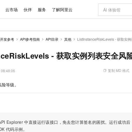
云市场
伙伴
服务
了解阿里云
AI 特惠
数据与 API
成为产品伙伴
企业增值服务
最佳实践
价格计算器
AI 场景体
基础软件
产品伙伴合
阿里云认证
市场活动
配置报价
大模型
开发参考
API参考指南
API目录
其他
ListInstanceRiskLevels -
自助选配和估算价格
新方式
域名与网站
睿译宝，AI翻译排版一步到位
智启 AI 普惠权益
产品生态集成认证中心
企业支持计划
云上春晚
千问官方 MaaS 平台，为开发者和 Agent 而生，新用户赠送 1 亿 + tokens 额度
云服务器 EC
AI Coding
阿里云Maa
2026 阿里云
为企业打
数据集
Windows
大模型认证
模型
NEW
交付可用成果
值低价云产品抢先购
提供智能易用的域名与建站服务
上传文档即自动完成翻译和格式还原
至高享 1亿+免费 tokens，加速 Al 应用落地
安全可靠、弹
智能编程，一键
tanceRiskLevels - 获取实例列表安全
产品生态伙伴
专家技术服务
云上奥运之旅
弹性计算合作
阿里云中企出
手机三要素
宝塔 Linux
全部认证
价格优势
有专属领域专家
对象存储 OSS
GLM-5.2：长任务时代开源旗舰模型
阿里云 OPC 创新助力计划
云数据库 RD
即刻拥有 DeepS
AI 电商营销
产品生态伙伴工作台
企业增值服务台
云栖战略参考
云存储合作计
云栖大会
身份实名认证
CentOS
训练营
推动算力普惠，释放技术红利
的大模型服务
最高返9万
多领域专家智能体,一键组建 AI 虚拟交付团队
至高百万元 Token 补贴，加速一人公司成长
稳定、安全、高性价比、高性能的云存储服务
真正可用的 1M 上下文,一次完成代码全链路开发
轻松解锁专属 Dee
从图文生成到
复制 MD 格式
 08:48:06
云上的中国
数据库合作计
活动全景
短信
Docker
图片和
站式影视创作平台
人工智能平台 PAI
Hermes Agent，打造自进化智能体
Token Plan 模型订阅计划
Qoder
5 分钟轻松部署
AI 广告创作
企业成长
大模型
NEW
信息公告
风险等级。
看见新力量
云网络合作计
OCR 文字识别
JAVA
级电脑
证享300元代金券
可视化编排打通从文字构思到成片全链路闭环
一站式AI开发、训练和推理服务
自主进化，持久记忆，越用越聪明
Qwen3.8-Max 首发尝鲜，限时加量 10 倍，夜间低至2折
面向真实软件
图文、视频一
Kimi-K3
HappyHors
NEW
魔搭 Mode
loud
服务实践
官网公告
Kimi 最新旗舰模型，长程编程与推理利器
让文字生成流
金融模力时刻
Salesforce O
版
发票查验
全能环境
Qoder CN
Claude Code + GStack 打造工程团队
千问办公，限时限量积分加倍
云原生数据库 P
低代码高效构
AI 建站
NEW
作计划
计划
创新中心
魔搭 ModelSc
健康状态
让AI从“聊天伙伴”进化为能干活的“数字员工”
覆盖公网/内网、递归/权威、移动APP等全场景解析服务
安装技能 GStack，拥有专属 AI 工程团队
你的AI工作搭子，覆盖日常办公高频场景
基于千问大模型等，支持代码智能生成、研发智能问答
0 代码专业建
客户案例
天气预报查询
操作系统
Deepseek-v4-pro
HappyHors
态合作计划
态智能体模型
旗舰 MoE 大模型，百万上下文与顶尖推理能力
图生视频，流
Compute
同享
容器服务 Kubernetes 版 ACK
万小智 AI 建站低至 15元/月
云防火墙
AI 短剧/漫剧
快递物流查询
WordPress
成为服务伙
高校合作
PI Explorer
中直接运行该接口，免去您计算签名的困扰。运行成功后，OpenA
式云数据仓库
点，立即开启云上创新
提供一站式管理容器应用的 K8s 服务
送.CN域名，送备案服务码
云原生的云上
AI助力短剧
GLM-5.2
Wan2.7-T
DK
代码示例。
Ubuntu