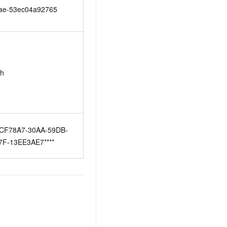
ae-53ec04a92765
gh
CF78A7-30AA-59DB-
7F-13EE3AE7****