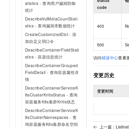
status
错
atistics - 查询用户漏洞防御
code
统计
DescribeVulMetaCountStati
stics - 查询漏洞库数据统计
403
N
CreateCustomizedDict - 添
加自定义弱口令
500
Se
DescribeContainerFieldStati
stics - 容器信息统计
访问
错误中心
查看
DescribeContainerGrouped
FieldDetail - 查询容器属性详
变更历史
情
DescribeContainerServiceK
变更时间
8sClusterKritisStatus - 查询
容器服务K8s集群Kritis状态
DescribeContainerServiceK
8sClusterNamespaces - 查
询容器服务K8s集群命名空间
上一篇：
ListI