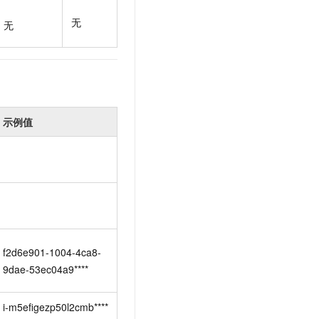
t.diy 一步搞定创意建站
构建大模型应用的安全防护体系
无
通过自然语言交互简化开发流程,全栈开发支持
通过阿里云安全产品对 AI 应用进行安全防护
无
示例值
f2d6e901-1004-4ca8-
9dae-53ec04a9****
i-m5efigezp50l2cmb****