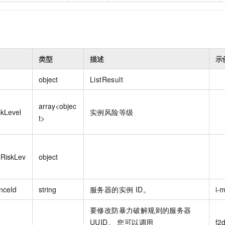
类型
描述
示
object
ListResult
array<objec
skLevel
实例风险等级
t>
eRiskLev
object
nceId
string
服务器的实例 ID。
i-
要修改防暴力破解规则的服务器
UUID。 您可以调用
f2