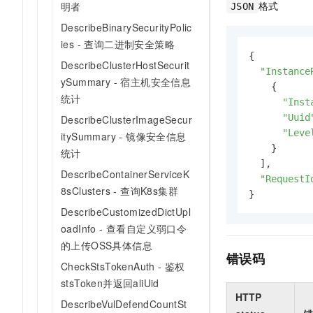
格式
明者
JSON
DescribeBinarySecurityPolic
ies - 查询二进制安全策略
{

DescribeClusterHostSecurit
"Instance
ySummary - 宿主机安全信息
    {

统计
"Inst
"Uuid
DescribeClusterImageSecur
"Leve
itySummary - 镜像安全信息
    }

统计
  ],

DescribeContainerServiceK
"RequestI
8sClusters - 查询K8s集群
}
DescribeCustomizedDictUpl
oadInfo - 查看自定义弱口令
的上传OSS具体信息
错误码
CheckStsTokenAuth - 鉴权
stsToken并返回aliUid
HTTP
DescribeVulDefendCountSt