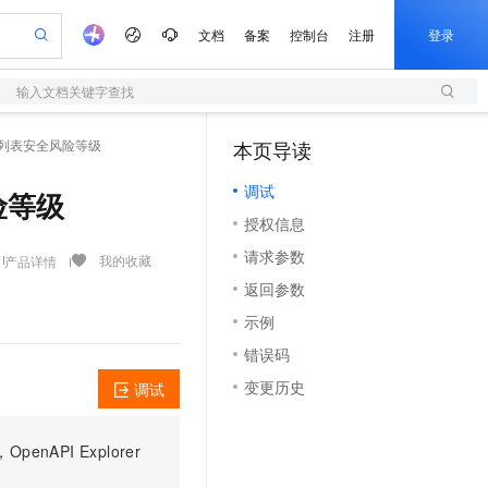
文档
备案
控制台
注册
登录
输入文档关键字查找
验
作计划
器
AI 活动
专业服务
服务伙伴合作计划
开发者社区
加入我们
服务平台百炼
阿里云 OPC 创新助力计划
 获取实例列表安全风险等级
本页导读
（1）
一站式生成采购清单，支持单品或批量购买
S
S产品伙伴计划（繁花）
峰会
造的大模型服务与应用开发平台
Qwen Audio：打造专属 AI 语音助手
轻量应用服务器
一句话生成原生可编辑精美 PPT 文稿
AI 生产力先锋
Al MaaS 服务伙伴赋能合作
域名
博文
Careers
NEW
至高可申请百万元
调试
性可伸缩的云计算服务
开启高性价比 AI 编程新体验
Qwen-Audio-3.0-Realtime 端到端实时语音角色扮演
输入一句话想法, 轻松生成专业的 PPT
先锋实践拓展 AI 生产力的边界
快速构建应用程序和网站，即刻迈出上云第一步
风险等级
Token 补贴，五大权
计划
海大会
伙伴信用分合作计划
商标
问答
社会招聘
授权信息
益加速 OPC 成功
S
eek-V4-Pro
数字证书管理服务（原SSL证书）
一键部署幻兽帕鲁游戏服务器
飞天发布时刻
HOT
划
备案
电子书
校园招聘
请求参数
pSeek-V4-Pro
视频创作，一键激活电商全链路生产力
全托管，含MySQL、PostgreSQL、SQL Server、MariaDB多引擎
实现全站HTTPS，呈现可信的WEB访问
一键购买专属联机服务器，轻松开启游戏
所见，即是所愿
我的收藏
产品详情
更多支持
划
公司注册
镜像站
返回参数
视频生成
语音识别与合成
专属 QwenPaw
短信服务
漫剧工坊：一站式动画创作平台
AI 实训营
HOT
合作伙伴培训与认证
示例
划
上云迁移
的智能体编程平台
站生成，高效打造优质广告素材
从聊天伙伴进化为能主动干活的本地数字员工
快速生产连贯的高质量长漫剧
从基础到进阶，Agent 创客手把手教你
国内短信简单易用，安全可靠，秒级触达，全球覆盖200+国家和地区。
e-1.1-T2V
Qwen3-TTS-Flash
lScope
我要反馈
查询合作伙伴
错误码
畅细腻的高质量视频
离线语音合成大模型，多语言方言自适应，低延迟高稳定
n Alibaba Cloud ISV 合作
代维服务
olarDB
建企业门户网站
大数据开发治理平台 DataWorks
10 分钟搭建微信、支付宝小程序
变更历史
调试
创新加速
ope
登录合作伙伴管理后台
我要建议
站，无忧落地极速上线
以可视化方式快速构建移动和 PC 门户网站
100%兼容MySQL、PostgreSQL，兼容Oracle，支持集中和分布式
高效部署网站，快速应用到小程序
Data Agent 驱动的一站式 Data+AI 开发治理平台
e-1.1-I2V
Cosyvoice-V3-Flash
安全
畅自然，细节丰富
高表现力语音合成大模型，语音克隆听感自然
我要投诉
上云场景组合购
伴
PI Explorer
边界网络安全防护产品
漫剧创作，剧本、分镜、视频高效生成
覆盖90%+业务场景，专享组合折扣价
2V
VPN
Fun-ASR