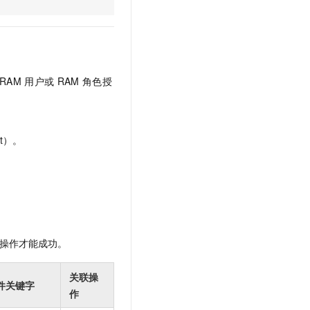
文戏情感细腻自然，动作戏激烈拳拳到肉，实现更强表演能力
支持中英文自由切换，具备更强的噪声鲁棒性
云聚AI 严选权益
SSL 证书
，一键激活高效办公新体验
精选AI产品，从模型到应用全链提效
堡垒机
AI 用量加速计划
应用
防火墙
、识别商机，让客服更高效、服务更出色。
新老同享，达量后返
RAM
用户或
RAM
角色授
千问办公
主机安全
NEW
的智能体编程平台
一站式AI生产力平台
AI 应用及服务市场
伶鹊
t）。
企业级人与Agent协作平台，接入和调度多个数字员工
智能客服平台，对话机器人、对话分析、智能外呼
AI 应用
大模型服务平台百炼 - 全妙
大模型
应用创作平台
多模态内容创作工具，已接入 DeepSeek
自然语言处理
数据标注
操作才能成功。
机器学习
息提取
与 AI 智能体进行实时音视频通话
关联操
件关键字
从文本、图片、视频中提取结构化的属性信息
构建支持视频理解的 AI 音视频实时通话应用
作