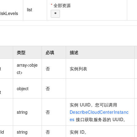
一个 AI 助手
即刻拥有 DeepSeek-R1 满血版
超强辅助，Bol
*
全部资源
list
在企业官网、通讯软件中为客户提供 AI 客服
多种方案随心选，轻松解锁专属 DeepSeek
RiskLevels
*
类型
必填
描述
array<obje
t
否
实例列表
ct>
object
否
t
实例 UUID。您可以调用
string
否
DescribeCloudCenterInstanc
es
接口获取服务器的 UUID。
Id
string
否
实例 ID。