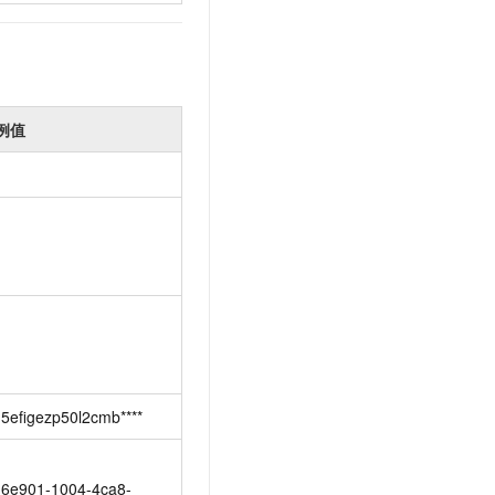
例值
m5efigezp50l2cmb****
d6e901-1004-4ca8-