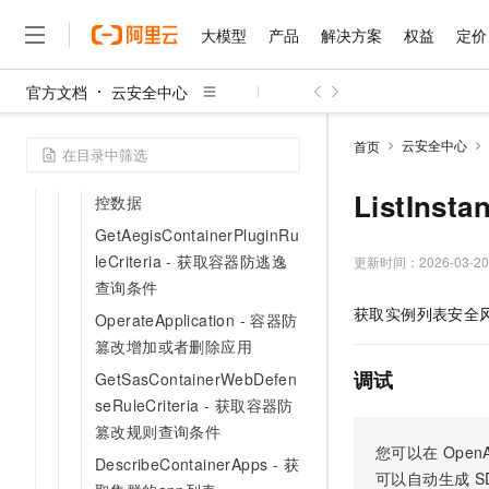
AddImageEventOperation -
增加镜像告警处置规则
大模型
产品
解决方案
权益
定价
GetSensitiveDefineRuleCon
fig - 查询敏感文件自定义检
官方文档
云安全中心
大模型
产品
解决方案
权益
定价
云市场
伙伴
服务
了解阿里云
查项
精选产品
精选解决方案
普惠上云
产品定价
精选商城
成为销售伙伴
售前咨询
为什么选择阿里云
千问AI平台
云安全中心
首页
GetHoneypotNodeMetricLis
了解云产品的定价详情
大模型服务平台百炼
千问办公，解锁你的工作
普惠上云 官方力荐
分销伙伴
在线服务
网站建设
什么是云计算
大
t - 查询云蜜罐管理节点的监
大模型服务与应用平台
企业级Agent产品，直接
云服务器38元/年起，超
ListIns
控数据
咨询伙伴
多端小程序
技术领先
云上成本管理
售后服务
GetAegisContainerPluginRu
千问大模型
Agency Agents：拥
官方推荐返现计划
大模型
大模型
精选产品
精选解决方案
Salesforce 国际版订阅
稳定可靠
管理和优化成本
leCriteria - 获取容器防逃逸
多元化、高性能、安全可靠
推荐新用户得奖励，单订单
更新时间：
2026-03-20
销售伙伴合作计划
自助服务
查询条件
友盟天域
安全合规
人工智能与机器学习
AI
文本生成
无影云电脑
HappyHorse 打造一
云工开物
获取实例列表安全
无影生态合作计划
在线服务
OperateApplication - 容器防
观测云
分析师报告
随时随地安全接入的云上超
高校专属算力普惠，学生认
计算
互联网应用开发
Qwen3.8-Max
HOT
篡改增加或者删除应用
Salesforce On Alibaba C
工单服务
智能体时代全能旗舰模型
Tuya 物联网平台阿里云
研究报告与白皮书
云解析DNS
快速拥有专属 OpenClaw
Consulting Partner 合
调试
大数据
容器
GetSasContainerWebDefen
免费试用
短信专区
seRuleCriteria - 获取容器防
蓝凌 OA
Qwen3.7-Plus
AI 大模型销售与服务生
现代化应用
存储
天池大赛
篡改规则查询条件
能看、能想、能动手的多模
云原生大数据计算服务 Max
解决方案免费试用 新老
电子合同
您可以在
OpenA
DescribeContainerApps - 获
面向分析的企业级SaaS模
最高领取价值200元试用
安全
网络与CDN
AI 算法大赛
Qwen3-VL-Plus
可以自动生成
S
畅捷通