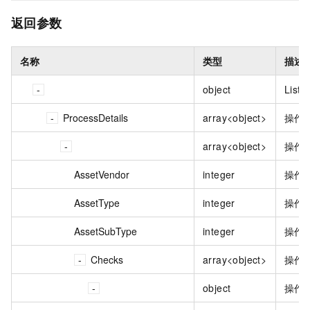
返回参数
名称
类型
描述
object
ListO
ProcessDetails
array<object>
操作
array<object>
操作
AssetVendor
integer
操作
AssetType
integer
操作
AssetSubType
integer
操作
Checks
array<object>
操作
object
操作