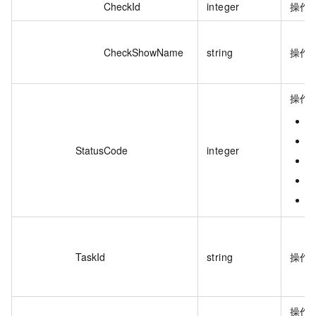
CheckId
integer
操作
CheckShowName
string
操作
操作
StatusCode
integer
TaskId
string
操作子
操作