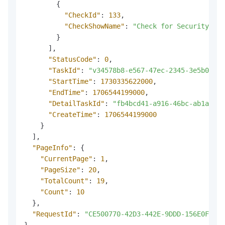
{
"CheckId"
:
133
,
"CheckShowName"
:
"Check for Security Cen
}
]
,
"StatusCode"
:
0
,
"TaskId"
:
"v34578b8-e567-47ec-2345-3e5b077ca
"StartTime"
:
1730335622000
,
"EndTime"
:
1706544199000
,
"DetailTaskId"
:
"fb4bcd41-a916-46bc-ab1a-65f
"CreateTime"
:
1706544199000
}
]
,
"PageInfo"
:
{
"CurrentPage"
:
1
,
"PageSize"
:
20
,
"TotalCount"
:
19
,
"Count"
:
10
}
,
"RequestId"
:
"CE500770-42D3-442E-9DDD-156E0F9F3*
}