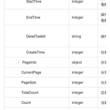
StartTime
integer
毫秒
操作
EndTime
integer
毫秒
DetailTaskId
string
操作子
CreateTime
integer
任务
PageInfo
object
分页
CurrentPage
integer
分页
PageSize
integer
分页
TotalCount
integer
总条
Count
integer
当前