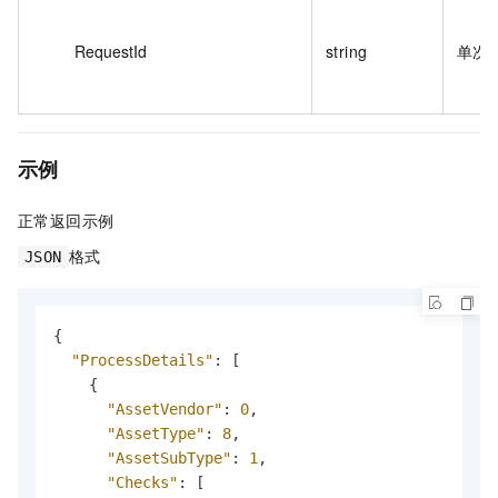
RequestId
string
单次
示例
正常返回示例
格式
JSON
{
"ProcessDetails"
:
[
{
"AssetVendor"
:
0
,
"AssetType"
:
8
,
"AssetSubType"
:
1
,
"Checks"
:
[