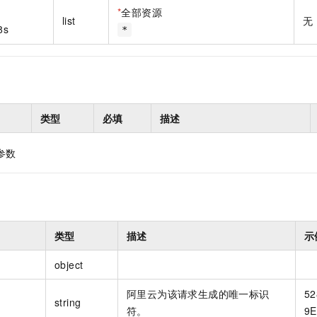
一个 AI 助手
即刻拥有 DeepSeek-R1 满血版
超强辅助，Bol
*
全部资源
list
无
在企业官网、通讯软件中为客户提供 AI 客服
多种方案随心选，轻松解锁专属 DeepSeek
8s
*
类型
必填
描述
参数
类型
描述
示
object
阿里云为该请求生成的唯一标识
52
string
符。
9E