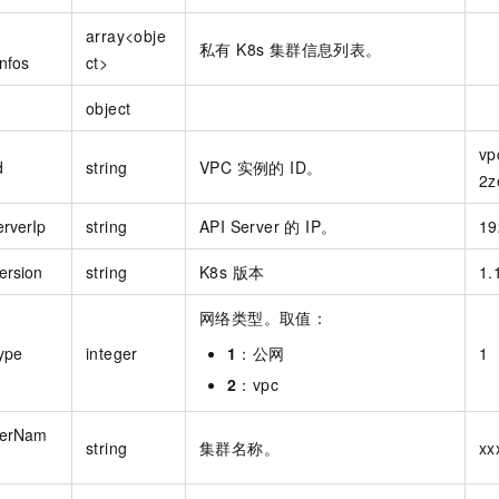
array<obje
私有 K8s 集群信息列表。
nfos
ct>
object
vp
d
string
VPC 实例的 ID。
2z
erverIp
string
API Server 的 IP。
19
ersion
string
K8s 版本
1.
网络类型。取值：
ype
integer
1
：公网
1
2
：vpc
terNam
string
集群名称。
xx