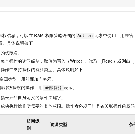
服务生态伙伴
视觉 Coding、空间感知、多模态思考等全面升级
1M上下文，专为长程任务能力而生
云工开物
企业应用
Night Plan 支持 Qwen 3.8-Max
AI 办公
NEW
Red Hat
30+ 款产品免费体验
夜间 5 折，Qwen/Meoo/TokenPlan 客户专享
AI智能应用
科研合作
ERP
堂（旗舰版）
SUSE
智能客服
AI 应用构建
大模型原生
CRM
2个月
自动承接线索
授权信息，可以在
RAM
权限策略语句的
元素中使用，用来给
Action
建站小程序
Qoder
大模型服务平台百炼-应用模版
OA 办公系统
HOT
NEW
限。具体说明如下：
面向真实软件
个人版上线、团队版降价；千问3.8-Max首发发尝鲜
丰富多元化的应用模版和解决方案
力提升
财税管理
模板建站
体的权限点。
万有无界
大模型服务平台百炼-智能体
400电话
定制建站
每个操作的访问级别，取值为写入（Write）、读取（Read）或列出（L
的模型效果
灵活可视化地构建企业级 Agent
指操作中支持授权的资源类型。具体说明如下：
方案
广告营销
模板小程序
秒悟
人工智能平台 PAI
资源类型，用前面加 * 表示。
定制小程序
云端极速 AI 
新一代 AI 视频生成模型，深度适配广告营销等场景
AI Native 的算法工程平台，一站式完成建模、训练、推理服务部署
资源级授权的操作，用
表示。
全部资源
APP 开发
是指云产品自身定义的条件关键字。
建站系统
指成功执行操作所需要的其他权限。操作者必须同时具备关联操作的权
AI 应用
10分钟微调：让0.6B模型媲美235B模型
多模态数据信
访问级
资源类型
条
依托云原生高可用架构,实现Dify私有化部署
用1%尺寸在特定领域达到大模型90%以上效果
别