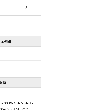
t.diy 一步搞定创意建站
构建大模型应用的安全防护体系
无
通过自然语言交互简化开发流程,全栈开发支持
通过阿里云安全产品对 AI 应用进行安全防护
示例值
例值
870893-48A7-5A9E-
05-6253E5B6****