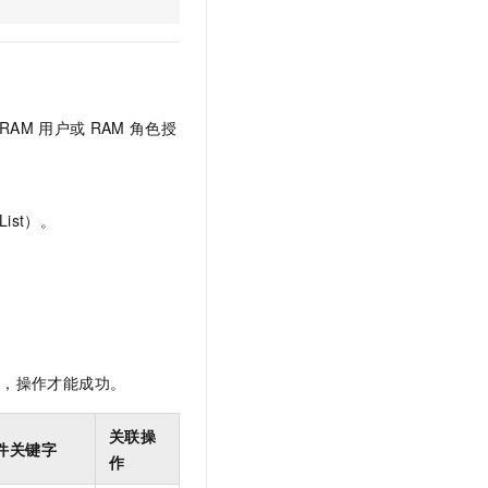
文戏情感细腻自然，动作戏激烈拳拳到肉，实现更强表演能力
支持中英文自由切换，具备更强的噪声鲁棒性
云聚AI 严选权益
SSL 证书
，一键激活高效办公新体验
精选AI产品，从模型到应用全链提效
堡垒机
AI 用量加速计划
应用
防火墙
、识别商机，让客服更高效、服务更出色。
新老同享，达量后返
RAM
用户或
RAM
角色授
千问办公
主机安全
NEW
的智能体编程平台
一站式AI生产力平台
AI 应用及服务市场
伶鹊
ist）。
企业级人与Agent协作平台，接入和调度多个数字员工
智能客服平台，对话机器人、对话分析、智能外呼
AI 应用
大模型服务平台百炼 - 全妙
大模型
应用创作平台
多模态内容创作工具，已接入 DeepSeek
自然语言处理
数据标注
限，操作才能成功。
机器学习
息提取
与 AI 智能体进行实时音视频通话
关联操
件关键字
从文本、图片、视频中提取结构化的属性信息
构建支持视频理解的 AI 音视频实时通话应用
作