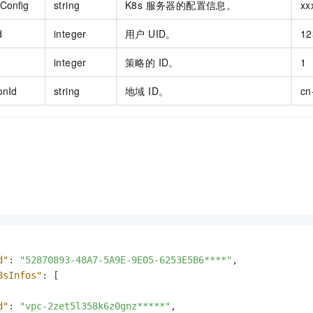
Config
string
K8s 服务器的配置信息。
xx
d
integer
用户 UID。
12
integer
策略的 ID。
1
onId
string
地域 ID。
cn
d"
:
"52870893-48A7-5A9E-9E05-6253E5B6****"
,
8sInfos"
:
[
d"
:
"vpc-2zet5l358k6z0gnz*****"
,