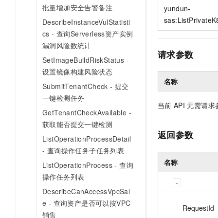
10 分钟在聊天系统中增加
批量增加安全告警备注
yundun-
专有云
sas:ListPrivateK
DescribeInstanceVulStatisti
cs - 查询Serverless资产实例
漏洞风险数统计
请求参数
SetImageBuildRiskStatus -
设置镜像构建风险状态
名称
SubmitTenantCheck - 提交
一键检测任务
当前
API
无需请求
GetTenantCheckAvailable -
获取能否提交一键检测
返回参数
ListOperationProcessDetail
- 查询操作任务子任务列表
名称
ListOperationProcess - 查询
操作任务列表
DescribeCanAccessVpcSal
e - 查询资产是否可以按VPC
RequestId
销售