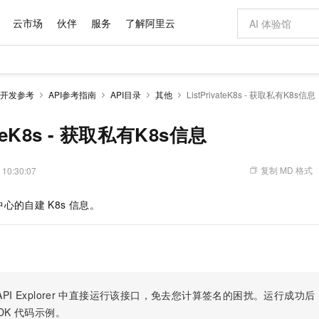
云市场
伙伴
服务
了解阿里云
AI 特惠
数据与 API
成为产品伙伴
企业增值服务
最佳实践
价格计算器
AI 场景体
基础软件
产品伙伴合
阿里云认证
市场活动
配置报价
大模型
开发参考
API参考指南
API目录
其他
ListPrivateK8s - 获取私有K8s信息
自助选配和估算价格
步到位
域名与网站
智启 AI 普惠权益
产品生态集成认证中心
企业支持计划
云上春晚
Qwen Audio：打造专属 AI 语音助手
千问官方 MaaS 平台，为开发者和 Agent 而生，新用户赠送 1 亿 + tokens 额度
云服务器 EC
一句话生成原生
AI Coding
阿里云Maa
2026 阿里云
为企业打
数据集
Windows
大模型认证
模型
NEW
NEW
格式还原
值低价云产品抢先购
提供智能易用的域名与建站服务
至高享 1亿+免费 tokens，加速 Al 应用落地
Qwen-Audio-3.0-Realtime 端到端实时语音角色扮演
安全可靠、弹
输入一句话想法,
智能编程，一键
vateK8s - 获取私有K8s信息
产品生态伙伴
专家技术服务
云上奥运之旅
弹性计算合作
阿里云中企出
手机三要素
宝塔 Linux
全部认证
价格优势
开源旗舰模型
对象存储 OSS
即刻拥有 DeepSeek-V4-Pro
阿里云 OPC 创新助力计划
云数据库 RD
一键部署幻兽
AI 电商营销
产品生态伙伴工作台
企业增值服务台
云栖战略参考
云存储合作计
云栖大会
身份实名认证
CentOS
训练营
推动算力普惠，释放技术红利
的大模型服务
最高返9万
真正可用的 1M 上下文,一次完成代码全链路开发
轻松解锁专属 DeepSeek-V4-Pro
至高百万元 Token 补贴，加速一人公司成长
稳定、安全、高性价比、高性能的云存储服务
一键购买专属
从图文生成到
复制 MD 格式
 10:30:07
云上的中国
数据库合作计
活动全景
短信
Docker
图片和
自进化智能体
人工智能平台 PAI
5 分钟轻松部署专属 QwenPaw
Token Plan 模型订阅计划
Qoder
高效搭建 AI
AI 广告创作
企业成长
大模型
NEW
HOT
信息公告
中心的自建
K8s
信息。
看见新力量
云网络合作计
OCR 文字识别
JAVA
级电脑
越聪明
证享300元代金券
一站式AI开发、训练和推理服务
Qwen3.8-Max 首发尝鲜，限时加量 10 倍，夜间低至2折
从聊天伙伴进化为能主动干活的本地数字员工
面向真实软件
图文、视频一
Kimi-K3
HappyHors
NEW
魔搭 Mode
loud
服务实践
官网公告
Kimi 最新旗舰模型，长程编程与推理利器
让文字生成流
金融模力时刻
Salesforce O
版
发票查验
全能环境
Qoder CN
Claude Code + GStack 打造工程团队
千问办公，限时限量积分加倍
云原生数据库 P
低代码高效构
AI 建站
NEW
作计划
计划
创新中心
魔搭 ModelSc
健康状态
让AI从“聊天伙伴”进化为能干活的“数字员工”
覆盖公网/内网、递归/权威、移动APP等全场景解析服务
安装技能 GStack，拥有专属 AI 工程团队
你的AI工作搭子，覆盖日常办公高频场景
基于千问大模型等，支持代码智能生成、研发智能问答
0 代码专业建
客户案例
天气预报查询
操作系统
Deepseek-v4-pro
HappyHors
态合作计划
态智能体模型
旗舰 MoE 大模型，百万上下文与顶尖推理能力
图生视频，流
Compute
同享
容器服务 Kubernetes 版 ACK
万小智 AI 建站低至 15元/月
云防火墙
AI 短剧/漫剧
快递物流查询
WordPress
成为服务伙
高校合作
PI Explorer
中直接运行该接口，免去您计算签名的困扰。运行成功后，OpenA
式云数据仓库
点，立即开启云上创新
提供一站式管理容器应用的 K8s 服务
送.CN域名，送备案服务码
云原生的云上
AI助力短剧
GLM-5.2
Wan2.7-T
DK
代码示例。
Ubuntu