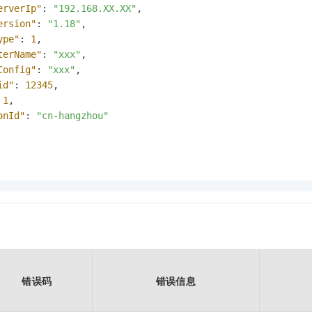
erverIp"
:
"192.168.XX.XX"
,
ersion"
:
"1.18"
,
ype"
:
1
,
terName"
:
"xxx"
,
Config"
:
"xxx"
,
id"
:
12345
,
1
,
onId"
:
"cn-hangzhou"
错误码
错误信息