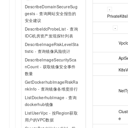
DescribeDomainSecureSug
gests - 查询网站安全报告的
PrivateK8sI
安全建议
DescribeIdcProbeList - 查询
IDC机房资产发现探针列表
VpcI
DescribeImageRiskLevelSta
tistic - 查询镜像风险统计
ApiS
DescribeImageSecuritySca
nCount - 获取镜像安全事件
K8sV
数量
GetDockerhubImageRiskRa
nkInfo - 查询镜像各维度排行
NetT
ListDockerhubImage - 查询
dockerhub镜像
Clus
ListUserVpc - 按Region获取
e
用户的VPC数据