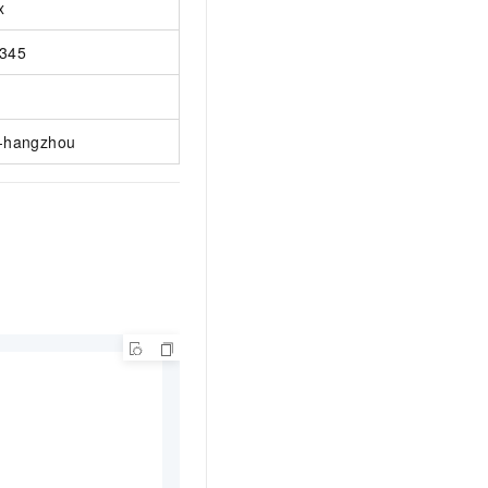
x
345
-hangzhou