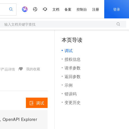
文档
备案
控制台
注册
登录
输入文档关键字查找
验
作计划
器
AI 活动
专业服务
服务伙伴合作计划
开发者社区
加入我们
服务平台百炼
阿里云 OPC 创新助力计划
本页导读
（1）
一站式生成采购清单，支持单品或批量购买
S
可编辑精美 PPT 文稿
S产品伙伴计划（繁花）
峰会
造的大模型服务与应用开发平台
轻量应用服务器
Agency Agents：拥有专属领域专家
AI 生产力先锋
Al MaaS 服务伙伴赋能合作
域名
博文
Careers
至高可申请百万元
调试
性可伸缩的云计算服务
 轻松生成专业的 PPT
开启高性价比 AI 编程新体验
先锋实践拓展 AI 生产力的边界
快速构建应用程序和网站，即刻迈出上云第一步
多领域专家智能体,一键组建 AI 虚拟交付团队
Token 补贴，五大权
计划
海大会
伙伴信用分合作计划
商标
问答
社会招聘
授权信息
益加速 OPC 成功
S
帕鲁游戏服务器
数字证书管理服务（原SSL证书）
HappyHorse 打造一站式影视创作平台
飞天发布时刻
HOT
划
备案
电子书
校园招聘
请求参数
联机服务器，轻松开启游戏
视频创作，一键激活电商全链路生产力
全托管，含MySQL、PostgreSQL、SQL Server、MariaDB多引擎
实现全站HTTPS，呈现可信的WEB访问
所见，即是所愿
可视化编排打通从文字构思到成片全链路闭环
我的收藏
产品详情
更多支持
划
公司注册
镜像站
返回参数
视频生成
语音识别与合成
 智能体与工作流应用
短信服务
漫剧工坊：一站式动画创作平台
AI 实训营
合作伙伴培训与认证
示例
划
上云迁移
的智能体编程平台
站生成，高效打造优质广告素材
通过阿里云百炼高效搭建AI应用,助力高效开发
快速生产连贯的高质量长漫剧
从基础到进阶，Agent 创客手把手教你
国内短信简单易用，安全可靠，秒级触达，全球覆盖200+国家和地区。
e-1.1-T2V
Qwen3-TTS-Flash
lScope
我要反馈
查询合作伙伴
错误码
畅细腻的高质量视频
离线语音合成大模型，多语言方言自适应，低延迟高稳定
n Alibaba Cloud ISV 合作
代维服务
olarDB
建企业门户网站
大数据开发治理平台 DataWorks
10 分钟搭建微信、支付宝小程序
变更历史
调试
创新加速
ope
登录合作伙伴管理后台
我要建议
站，无忧落地极速上线
以可视化方式快速构建移动和 PC 门户网站
100%兼容MySQL、PostgreSQL，兼容Oracle，支持集中和分布式
高效部署网站，快速应用到小程序
Data Agent 驱动的一站式 Data+AI 开发治理平台
e-1.1-I2V
Cosyvoice-V3-Flash
安全
畅自然，细节丰富
高表现力语音合成大模型，语音克隆听感自然
我要投诉
上云场景组合购
伴
PI Explorer
边界网络安全防护产品
漫剧创作，剧本、分镜、视频高效生成
覆盖90%+业务场景，专享组合折扣价
2V
VPN
Fun-ASR