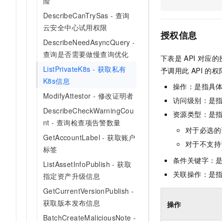
险
AI 产品 免费试用
网络
安全
云开发大赛
DescribeCanTrySas - 查询
Tableau 订阅
1亿+ 大模型 tokens 和 
云安全中心试用权限
可观测
入门学习赛
中间件
AI空中课堂在线直播课
授权信息
140+云产品 免费试用
DescribeNeedAsyncQuery -
大模型服务
上云与迁云
产品新客免费试用，最长1
数据库
查询是否需要做慢查询优化
下表是
API
对应的
生态解决方案
千问AI平台-Token Plan
企业出海
ListPrivateK8s - 获取私有
大模型ACA认证体验
予调用此
API
的权
大数据计算
K8s信息
助力企业全员 AI 认知与能
行业生态解决方案
操作：是指具
政企业务
媒体服务
千问AI平台-模型体验
ModifyAttestor - 修改证明者
开发者生态解决方案
访问级别：是指
在线体验全尺寸、多种模态
DescribeCheckWarningCou
企业服务与云通信
资源类型：是
AI 开发和 AI 应用解决
nt - 查询检查项告警数量
Happy 系列大模型
对于必选的
域名与网站
GetAccountLabel - 获取账户
对于不支持
标签
终端用户计算
条件关键字：
ListAssetInfoPublish - 获取
Serverless
关联操作：是
大模型解决方案
指定资产升级信息
GetCurrentVersionPublish -
开发工具
快速部署 Dify，高效搭建 
获取版本发布信息
操作
迁移与运维管理
BatchCreateMaliciousNote -