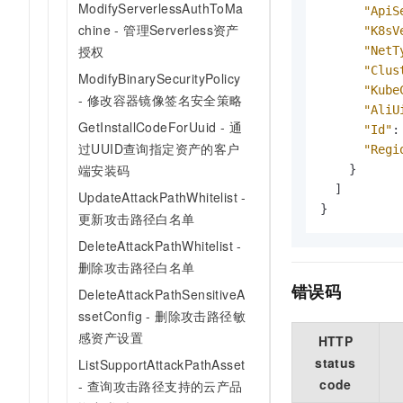
ModifyServerlessAuthToMa
"ApiS
chine - 管理Serverless资产
"K8sV
授权
"NetT
"Clus
ModifyBinarySecurityPolicy
"Kube
- 修改容器镜像签名安全策略
"AliU
GetInstallCodeForUuid - 通
"Id"
:
过UUID查询指定资产的客户
"Regi
端安装码
}
]
UpdateAttackPathWhitelist -
}
更新攻击路径白名单
DeleteAttackPathWhitelist -
删除攻击路径白名单
错误码
DeleteAttackPathSensitiveA
ssetConfig - 删除攻击路径敏
感资产设置
HTTP
status
ListSupportAttackPathAsset
code
- 查询攻击路径支持的云产品