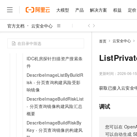
ListRdDefaultSyncList - 查
大模型
产品
解决方案
权益
定价
询多账号安全管理功能中的云
安全中心新增账号自动管控策
略
官方文档
云安全中心
大模型
产品
解决方案
权益
定价
云市场
伙伴
服务
了解阿里云
精选产品
精选解决方案
普惠上云
产品定价
精选商城
成为销售伙伴
售前咨询
为什么选择阿里云
GetRdTree - 查询资源目录
千问AI平台
云安全中心
首页
下资源组织的目录结构
了解云产品的定价详情
大模型服务平台百炼
睿译宝，AI翻译排版一
普惠上云 官方力荐
分销伙伴
在线服务
网站建设
什么是云计算
大
DescribeIdcAssetCriteria -
大模型服务与应用平台
上传文档即自动完成翻译和
云服务器38元/年起，超
ListPri
咨询伙伴
IDC机房探针扫描资产搜索条
多端小程序
技术领先
云上成本管理
售后服务
件
千问大模型
GLM-5.2：长任务时代
官方推荐返现计划
大模型
大模型
精选产品
精选解决方案
Salesforce 国际版订阅
稳定可靠
管理和优化成本
多元化、高性能、安全可靠
推荐新用户得奖励，单订单
更新时间：
2026-06-15
销售伙伴合作计划
DescribeImageListByBuildR
自助服务
友盟天域
安全合规
人工智能与机器学习
AI
文本生成
isk - 分页查询构建风险受影
无影云电脑
Hermes Agent，打造
云工开物
获取已接入云安全
无影生态合作计划
在线服务
响镜像
观测云
分析师报告
随时随地安全接入的云上超
自主进化，持久记忆，越用
高校专属算力普惠，学生认
计算
互联网应用开发
Qwen3.8-Max
HOT
DescribeImageBuildRiskList
Salesforce On Alibaba C
工单服务
智能体时代全能旗舰模型
Tuya 物联网平台阿里云
研究报告与白皮书
云解析DNS
快速拥有专属 OpenClaw
Consulting Partner 合
调试
大数据
容器
- 分页查询镜像构建风险汇总
免费试用
短信专区
概要
蓝凌 OA
Qwen3.7-Plus
AI 大模型销售与服务生
现代化应用
存储
天池大赛
能看、能想、能动手的多模
DescribeImageBuildRiskBy
云原生大数据计算服务 Max
解决方案免费试用 新老
电子合同
您可以在
OpenA
Key - 分页查询镜像的构建风
面向分析的企业级SaaS模
最高领取价值200元试用
安全
网络与CDN
AI 算法大赛
Qwen3-VL-Plus
可以自动生成
S
畅捷通