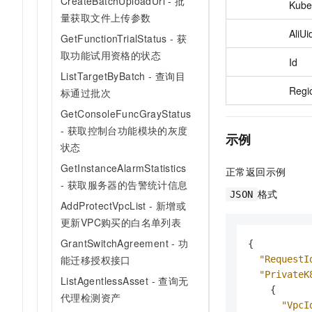
CreateBatchUploadUrl - 批
Kube
量获取文件上传参数
AliUi
GetFunctionTrialStatus - 获
取功能试用资格的状态
Id
ListTargetByBatch - 查询目
Regi
标通过批次
GetConsoleFuncGrayStatus
- 获取控制台功能模块的灰度
示例
状态
GetInstanceAlarmStatistics
正常返回示例
- 获取服务器的告警统计信息
格式
JSON
AddProtectVpcList - 新增或
更新VPC购买的白名单列表
GrantSwitchAgreement - 功
{
能迁移授权接口
"RequestI
"PrivateK
ListAgentlessAsset - 查询无
{
代理检测资产
"VpcI