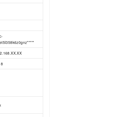
c-
et5l358k6z0gnz*****
2.168.XX.XX
18
x