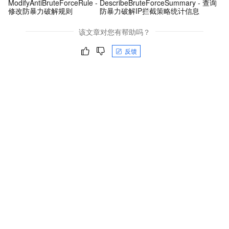
ModifyAntiBruteForceRule -
DescribeBruteForceSummary - 查询
修改防暴力破解规则
防暴力破解IP拦截策略统计信息
该文章对您有帮助吗？
反馈