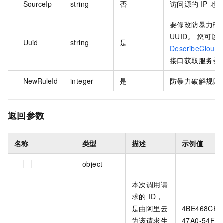
SourceIp
string
否
访问源的 IP 地
要修改防暴力破
UUID。 您可以
Uuid
string
是
DescribeCloudC
接口获取服务器的
NewRuleId
integer
是
防暴力破解规则的
返回参数
名称
类型
描述
示例值
object
本次调用请
求的 ID，
是由阿里云
4BE468CE-
为该请求生
47A0-54F0-