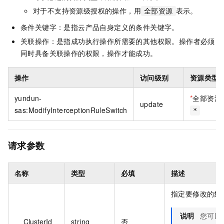
对于不支持资源级授权的操作，用
表示。
全部资源
条件关键字：是指云产品自身定义的条件关键字。
关联操作：是指成功执行操作所需要的其他权限。操作者必须
同时具备关联操作的权限，操作才能成功。
操作
访问级别
资源类型
yundun-
*
全部资源
update
sas:ModifyInterceptionRuleSwitch
*
请求参数
名称
类型
必填
描述
指定要修改的集群
说明
您可以
ClusterId
string
否