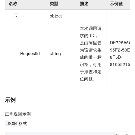
名称
类型
描述
示例值
object
本次调用请
求的 ID，
是由阿里云
DE725A60-
为该请求生
95F2-50E8-
RequestId
string
成的唯一标
8F5D-
识符，可用
81055215E
于排查和定
位问题。
示例
正常返回示例
格式
JSON