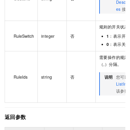
Descri
es
接口
规则的开关状态
RuleSwitch
integer
否
1
：表示开启
0
：表示关闭
需要操作的规则 I
（,）分隔。
RuleIds
string
否
说明
您可以
ListIn
该参数
返回参数