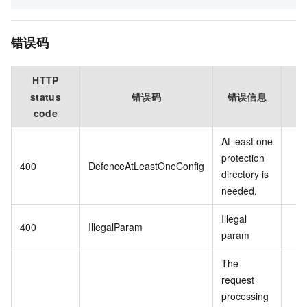
错误码
HTTP
status
错误码
错误信息
code
At least one
protection
400
DefenceAtLeastOneConfig
directory is
needed.
Illegal
400
IllegalParam
param
The
request
processing