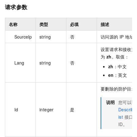
请求参数
名称
类型
必填
描述
SourceIp
string
否
访问源的 IP 地址
设置请求和接收消
为
zh
。取值：
Lang
string
否
zh
：中文
en
：英文
要删除的防护目录的
说明
您可以调
Id
integer
是
Describ
ist
接口获
ID。