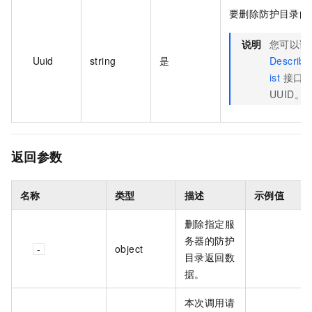
要删除防护目录的服
说明
您可以调
Uuid
string
是
Describ
ist
接口获
UUID。
返回参数
名称
类型
描述
示例值
删除指定服
务器的防护
object
目录返回数
据。
本次调用请