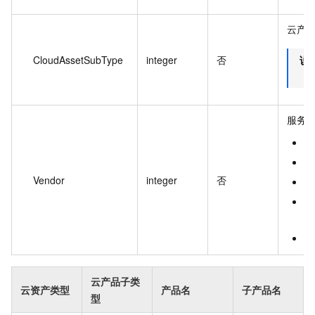
云产
CloudAssetSubType
integer
否
说
服务
0
1
Vendor
integer
否
2
3
云
8
云产品子类
云资产类型
产品名
子产品名
型