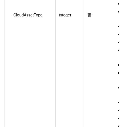
1
1
CloudAssetType
integer
否
务
1
1
1
1
墙
1
1
据
2
P
2
2
2
2