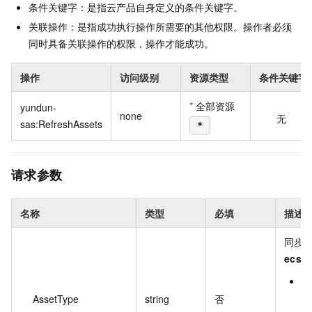
条件关键字：是指云产品自身定义的条件关键字。
关联操作：是指成功执行操作所需要的其他权限。操作者必须
同时具备关联操作的权限，操作才能成功。
操作
访问级别
资源类型
条件关键字
*
全部资源
yundun-
none
无
sas:RefreshAssets
*
请求参数
名称
类型
必填
描述
同步
ecs
，
c
云
AssetType
string
否