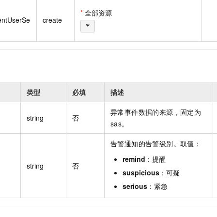
一个 AI 助手
即刻拥有 DeepSeek-R1 满血版
超强辅助，Bol
*
全部资源
在企业官网、通讯软件中为客户提供 AI 客服
多种方案随心选，轻松解锁专属 DeepSeek
entUserSe
create
*
类型
必填
描述
异常事件数据的来源，固定为
string
否
sas。
告警通知的告警级别。取值：
remind
：提醒
string
否
suspicious
：可疑
serious
：紧急