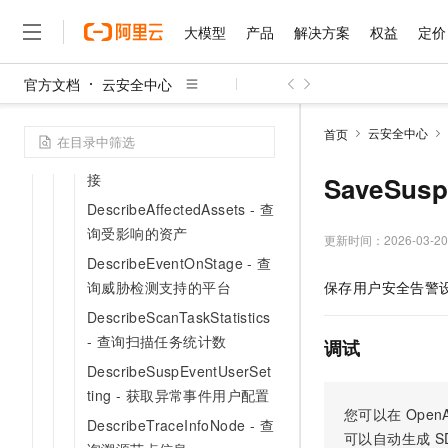
GetModuleConfig - 获取模
大模型
产品
解决方案
权益
定价
块配置信息
DescribeClusterBasicInfo -
官方文档
云安全中心
根据集群编号查询集群信息
大模型
产品
解决方案
权益
定价
云市场
伙伴
服务
了解阿里云
精选产品
精选解决方案
普惠上云
产品定价
精选商城
成为销售伙伴
售前咨询
为什么选择阿里云
千问AI平台
DescribeQuaraFileDownloa
云安全中心
首页
了解云产品的定价详情
大模型服务平台百炼
千问办公，解锁你的工作
普惠上云 官方力荐
分销伙伴
在线服务
dInfo - 查询隔离文件下载链
网站建设
什么是云计算
大
大模型服务与应用平台
企业级Agent产品，直接
云服务器38元/年起，超
接
SaveSus
咨询伙伴
多端小程序
技术领先
云上成本管理
售后服务
DescribeAffectedAssets - 查
千问大模型
Agency Agents：拥
官方推荐返现计划
大模型
大模型
精选产品
精选解决方案
Salesforce 国际版订阅
稳定可靠
询受影响的资产
管理和优化成本
多元化、高性能、安全可靠
推荐新用户得奖励，单订单
更新时间：
2026-03-20
销售伙伴合作计划
自助服务
DescribeEventOnStage - 查
友盟天域
安全合规
人工智能与机器学习
AI
文本生成
无影云电脑
HappyHorse 打造一
云工开物
询威胁检测支持的平台
保存用户安全告警
无影生态合作计划
在线服务
观测云
分析师报告
随时随地安全接入的云上超
高校专属算力普惠，学生认
计算
互联网应用开发
Qwen3.8-Max
HOT
DescribeScanTaskStatistics
Salesforce On Alibaba C
工单服务
智能体时代全能旗舰模型
Tuya 物联网平台阿里云
研究报告与白皮书
云解析DNS
快速拥有专属 OpenClaw
- 查询扫描任务统计数
Consulting Partner 合
调试
大数据
容器
免费试用
短信专区
DescribeSuspEventUserSet
蓝凌 OA
Qwen3.7-Plus
AI 大模型销售与服务生
现代化应用
存储
天池大赛
ting - 获取异常事件用户配置
能看、能想、能动手的多模
云原生大数据计算服务 Max
解决方案免费试用 新老
电子合同
您可以在
OpenA
DescribeTraceInfoNode - 查
面向分析的企业级SaaS模
最高领取价值200元试用
安全
网络与CDN
AI 算法大赛
Qwen3-VL-Plus
可以自动生成
S
畅捷通