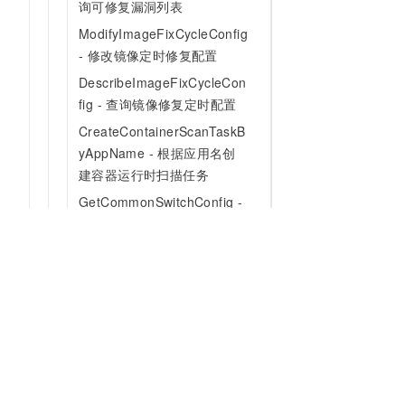
询可修复漏洞列表
ModifyImageFixCycleConfig
- 修改镜像定时修复配置
DescribeImageFixCycleCon
fig - 查询镜像修复定时配置
CreateContainerScanTaskB
yAppName - 根据应用名创
建容器运行时扫描任务
GetCommonSwitchConfig -
获取开关配置
CreateHoneypotProbeBind
- 创建探针服务
ListHoneypotProbeUuid - 根
据探针类型和节点编号查询探
针编号
为什么选择阿里云
大模型
产品和定
StopHoneypot - 停止蜜罐
什么是云计算
千问大模型
全部产品
UpdateHoneypotProbeBind