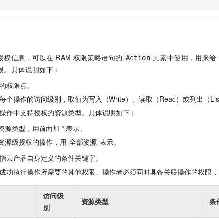
服务生态伙伴
视觉 Coding、空间感知、多模态思考等全面升级
1M上下文，专为长程任务能力而生
云工开物
企业应用
Night Plan 支持 Qwen 3.8-Max
AI 办公
NEW
Red Hat
30+ 款产品免费体验
夜间 5 折，Qwen/Meoo/TokenPlan 客户专享
AI智能应用
科研合作
ERP
堂（旗舰版）
SUSE
智能客服
AI 应用构建
大模型原生
CRM
2个月
自动承接线索
授权信息，可以在
RAM
权限策略语句的
元素中使用，用来给
Action
建站小程序
Qoder
大模型服务平台百炼-应用模版
OA 办公系统
HOT
NEW
限。具体说明如下：
面向真实软件
个人版上线、团队版降价；千问3.8-Max首发发尝鲜
丰富多元化的应用模版和解决方案
力提升
财税管理
模板建站
的权限点。
万有无界
大模型服务平台百炼-智能体
400电话
定制建站
个操作的访问级别，取值为写入（Write）、读取（Read）或列出（Lis
的模型效果
灵活可视化地构建企业级 Agent
操作中支持授权的资源类型。具体说明如下：
方案
广告营销
模板小程序
秒悟
人工智能平台 PAI
资源类型，用前面加
*
表示。
定制小程序
云端极速 AI 
新一代 AI 视频生成模型，深度适配广告营销等场景
AI Native 的算法工程平台，一站式完成建模、训练、推理服务部署
资源级授权的操作，用
表示。
全部资源
APP 开发
指云产品自身定义的条件关键字。
建站系统
成功执行操作所需要的其他权限。操作者必须同时具备关联操作的权限，
AI 应用
10分钟微调：让0.6B模型媲美235B模型
多模态数据信
访问级
资源类型
条
依托云原生高可用架构,实现Dify私有化部署
用1%尺寸在特定领域达到大模型90%以上效果
别