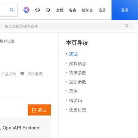
文档
备案
控制台
注册
登录
输入文档关键字查找
验
作计划
器
AI 活动
专业服务
服务伙伴合作计划
开发者社区
加入我们
服务平台百炼
阿里云 OPC 创新助力计划
 保存用户设置
本页导读
（1）
一站式生成采购清单，支持单品或批量购买
S
S产品伙伴计划（繁花）
峰会
造的大模型服务与应用开发平台
Qwen Audio：打造专属 AI 语音助手
轻量应用服务器
一句话生成原生可编辑精美 PPT 文稿
AI 生产力先锋
Al MaaS 服务伙伴赋能合作
域名
博文
Careers
NEW
至高可申请百万元
调试
性可伸缩的云计算服务
开启高性价比 AI 编程新体验
Qwen-Audio-3.0-Realtime 端到端实时语音角色扮演
输入一句话想法, 轻松生成专业的 PPT
先锋实践拓展 AI 生产力的边界
快速构建应用程序和网站，即刻迈出上云第一步
Token 补贴，五大权
计划
海大会
伙伴信用分合作计划
商标
问答
社会招聘
授权信息
益加速 OPC 成功
S
eek-V4-Pro
数字证书管理服务（原SSL证书）
一键部署幻兽帕鲁游戏服务器
飞天发布时刻
HOT
划
备案
电子书
校园招聘
请求参数
pSeek-V4-Pro
视频创作，一键激活电商全链路生产力
全托管，含MySQL、PostgreSQL、SQL Server、MariaDB多引擎
实现全站HTTPS，呈现可信的WEB访问
一键购买专属联机服务器，轻松开启游戏
所见，即是所愿
我的收藏
产品详情
更多支持
划
公司注册
镜像站
返回参数
视频生成
语音识别与合成
专属 QwenPaw
短信服务
漫剧工坊：一站式动画创作平台
AI 实训营
HOT
合作伙伴培训与认证
示例
划
上云迁移
的智能体编程平台
站生成，高效打造优质广告素材
从聊天伙伴进化为能主动干活的本地数字员工
快速生产连贯的高质量长漫剧
从基础到进阶，Agent 创客手把手教你
国内短信简单易用，安全可靠，秒级触达，全球覆盖200+国家和地区。
e-1.1-T2V
Qwen3-TTS-Flash
lScope
我要反馈
查询合作伙伴
错误码
畅细腻的高质量视频
离线语音合成大模型，多语言方言自适应，低延迟高稳定
n Alibaba Cloud ISV 合作
代维服务
olarDB
建企业门户网站
大数据开发治理平台 DataWorks
10 分钟搭建微信、支付宝小程序
变更历史
调试
创新加速
ope
登录合作伙伴管理后台
我要建议
站，无忧落地极速上线
以可视化方式快速构建移动和 PC 门户网站
100%兼容MySQL、PostgreSQL，兼容Oracle，支持集中和分布式
高效部署网站，快速应用到小程序
Data Agent 驱动的一站式 Data+AI 开发治理平台
e-1.1-I2V
Cosyvoice-V3-Flash
安全
畅自然，细节丰富
高表现力语音合成大模型，语音克隆听感自然
我要投诉
上云场景组合购
伴
PI Explorer
边界网络安全防护产品
漫剧创作，剧本、分镜、视频高效生成
覆盖90%+业务场景，专享组合折扣价
2V
VPN
Fun-ASR