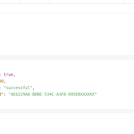
:
true
,
00
,
:
"successful"
,
d"
:
"AE6229A0-BDBE-534C-A3F8-095EBXXXXXX"