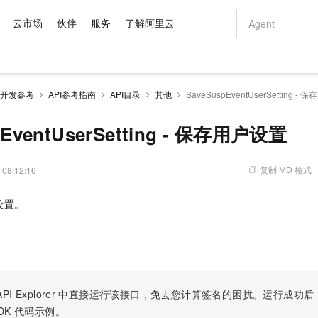
云市场
伙伴
服务
了解阿里云
AI 特惠
数据与 API
成为产品伙伴
企业增值服务
最佳实践
价格计算器
AI 场景体
基础软件
产品伙伴合
阿里云认证
市场活动
配置报价
大模型
开发参考
API参考指南
API目录
其他
SaveSuspEventUserSetting -
自助选配和估算价格
新方式
域名与网站
睿译宝，AI翻译排版一步到位
智启 AI 普惠权益
产品生态集成认证中心
企业支持计划
云上春晚
千问官方 MaaS 平台，为开发者和 Agent 而生，新用户赠送 1 亿 + tokens 额度
云服务器 EC
AI Coding
阿里云Maa
2026 阿里云
为企业打
数据集
Windows
大模型认证
模型
NEW
交付可用成果
值低价云产品抢先购
提供智能易用的域名与建站服务
上传文档即自动完成翻译和格式还原
至高享 1亿+免费 tokens，加速 Al 应用落地
安全可靠、弹
智能编程，一键
pEventUserSetting - 保存用户设置
产品生态伙伴
专家技术服务
云上奥运之旅
弹性计算合作
阿里云中企出
手机三要素
宝塔 Linux
全部认证
价格优势
有专属领域专家
对象存储 OSS
GLM-5.2：长任务时代开源旗舰模型
阿里云 OPC 创新助力计划
云数据库 RD
即刻拥有 DeepS
AI 电商营销
产品生态伙伴工作台
企业增值服务台
云栖战略参考
云存储合作计
云栖大会
身份实名认证
CentOS
训练营
推动算力普惠，释放技术红利
的大模型服务
最高返9万
多领域专家智能体,一键组建 AI 虚拟交付团队
至高百万元 Token 补贴，加速一人公司成长
稳定、安全、高性价比、高性能的云存储服务
真正可用的 1M 上下文,一次完成代码全链路开发
轻松解锁专属 Dee
从图文生成到
复制 MD 格式
 08:12:16
云上的中国
数据库合作计
活动全景
短信
Docker
图片和
站式影视创作平台
人工智能平台 PAI
Hermes Agent，打造自进化智能体
Token Plan 模型订阅计划
Qoder
5 分钟轻松部署
AI 广告创作
企业成长
大模型
NEW
信息公告
设置。
看见新力量
云网络合作计
OCR 文字识别
JAVA
级电脑
证享300元代金券
可视化编排打通从文字构思到成片全链路闭环
一站式AI开发、训练和推理服务
自主进化，持久记忆，越用越聪明
Qwen3.8-Max 首发尝鲜，限时加量 10 倍，夜间低至2折
面向真实软件
图文、视频一
Kimi-K3
HappyHors
NEW
魔搭 Mode
loud
服务实践
官网公告
Kimi 最新旗舰模型，长程编程与推理利器
让文字生成流
金融模力时刻
Salesforce O
版
发票查验
全能环境
Qoder CN
Claude Code + GStack 打造工程团队
千问办公，限时限量积分加倍
云原生数据库 P
低代码高效构
AI 建站
NEW
作计划
计划
创新中心
魔搭 ModelSc
健康状态
让AI从“聊天伙伴”进化为能干活的“数字员工”
覆盖公网/内网、递归/权威、移动APP等全场景解析服务
安装技能 GStack，拥有专属 AI 工程团队
你的AI工作搭子，覆盖日常办公高频场景
基于千问大模型等，支持代码智能生成、研发智能问答
0 代码专业建
客户案例
天气预报查询
操作系统
Deepseek-v4-pro
HappyHors
态合作计划
态智能体模型
旗舰 MoE 大模型，百万上下文与顶尖推理能力
图生视频，流
Compute
同享
容器服务 Kubernetes 版 ACK
万小智 AI 建站低至 15元/月
云防火墙
AI 短剧/漫剧
快递物流查询
WordPress
成为服务伙
高校合作
PI Explorer
中直接运行该接口，免去您计算签名的困扰。运行成功后，OpenA
式云数据仓库
点，立即开启云上创新
提供一站式管理容器应用的 K8s 服务
送.CN域名，送备案服务码
云原生的云上
AI助力短剧
GLM-5.2
Wan2.7-T
DK
代码示例。
Ubuntu