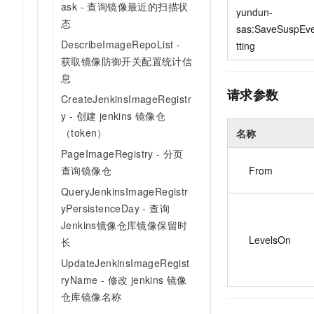
ask - 查询镜像最近的扫描状
10 分钟在聊天系统中增加
yundun-
专有云
态
sas:SaveSuspEv
DescribeImageRepoList -
tting
获取镜像防御开关配置统计信
息
请求参数
CreateJenkinsImageRegistr
y - 创建 jenkins 镜像仓
（token）
名称
PageImageRegistry - 分页
查询镜像仓
From
QueryJenkinsImageRegistr
yPersistenceDay - 查询
Jenkins镜像仓库镜像保留时
LevelsOn
长
UpdateJenkinsImageRegist
ryName - 修改 jenkins 镜像
仓库镜像名称