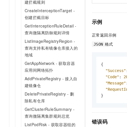
建拦截规则
CreateInterceptionTarget -
创建拦截目标
示例
GetInterceptionRuleDetail -
查询微隔离防御规则详情
正常返回示例
ListImageRegistryRegion -
格式
JSON
查询支持私有镜像仓库接入的
地域
GetAppNetwork - 获取容器
{
应用间网络拓扑
"Success"
"Code"
:
2
AddPrivateRegistry - 接入自
"Message"
建镜像仓
"RequestI
DeletePrivateRegistry - 删
}
除私有仓库
GetClusterRuleSummary -
查询微隔离集群规则总览
错误码
ListPodRisk - 获取容器组的