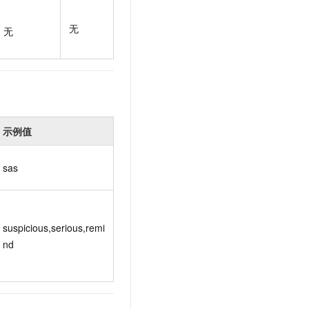
t.diy 一步搞定创意建站
构建大模型应用的安全防护体系
通过自然语言交互简化开发流程,全栈开发支持
通过阿里云安全产品对 AI 应用进行安全防护
无
无
示例值
sas
suspicious,serious,remi
nd