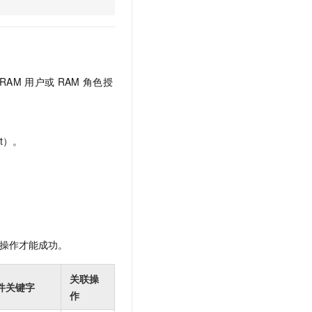
文戏情感细腻自然，动作戏激烈拳拳到肉，实现更强表演能力
支持中英文自由切换，具备更强的噪声鲁棒性
云聚AI 严选权益
SSL 证书
，一键激活高效办公新体验
精选AI产品，从模型到应用全链提效
堡垒机
AI 用量加速计划
应用
防火墙
、识别商机，让客服更高效、服务更出色。
新老同享，达量后返
RAM
用户或
RAM
角色授
千问办公
主机安全
NEW
的智能体编程平台
一站式AI生产力平台
AI 应用及服务市场
伶鹊
t）。
企业级人与Agent协作平台，接入和调度多个数字员工
智能客服平台，对话机器人、对话分析、智能外呼
AI 应用
大模型服务平台百炼 - 全妙
大模型
应用创作平台
多模态内容创作工具，已接入 DeepSeek
自然语言处理
数据标注
操作才能成功。
机器学习
息提取
与 AI 智能体进行实时音视频通话
关联操
件关键字
从文本、图片、视频中提取结构化的属性信息
构建支持视频理解的 AI 音视频实时通话应用
作