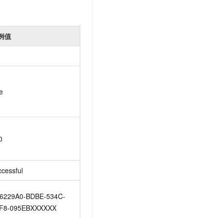
例值
e
0
ccessful
6229A0-BDBE-534C-
F8-095EBXXXXXX