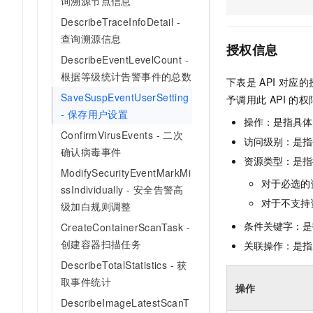
询溯源节点信息
AI 产品 免费试用
网络
安全
云开发大赛
DescribeTraceInfoDetail -
Tableau 订阅
1亿+ 大模型 tokens 和 
查询溯源信息
可观测
入门学习赛
中间件
AI空中课堂在线直播课
授权信息
140+云产品 免费试用
DescribeEventLevelCount -
大模型服务
上云与迁云
产品新客免费试用，最长1
数据库
根据等级统计告警事件的总数
下表是
API
对应的
生态解决方案
千问AI平台-Token Plan
企业出海
SaveSuspEventUserSetting
大模型ACA认证体验
予调用此
API
的权
大数据计算
- 保存用户设置
助力企业全员 AI 认知与能
行业生态解决方案
操作：是指具体
政企业务
媒体服务
千问AI平台-模型体验
ConfirmVirusEvents - 二次
开发者生态解决方案
访问级别：是指每
在线体验全尺寸、多种模态
确认病毒事件
企业服务与云通信
资源类型：是指
AI 开发和 AI 应用解决
ModifySecurityEventMarkMi
Happy 系列大模型
对于必选的
域名与网站
ssIndividually - 安全告警高
对于不支持
级加白规则调整
终端用户计算
条件关键字：是
CreateContainerScanTask -
Serverless
创建容器扫描任务
关联操作：是指
大模型解决方案
DescribeTotalStatistics - 获
开发工具
快速部署 Dify，高效搭建 
取事件统计
操作
迁移与运维管理
DescribeImageLatestScanT