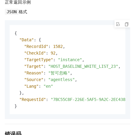
正常返回示例
格式
JSON
{
"Data"
:
{
"RecordId"
:
1582
,
"CheckId"
:
92
,
"TargetType"
:
"instance"
,
"Target"
:
"HOST_BASELINE_WHITE_LIST_23"
,
"Reason"
:
"暂可忽略"
,
"Source"
:
"agentless"
,
"Lang"
:
"en"
}
,
"RequestId"
:
"7BC55C8F-226E-5AF5-9A2C-2EC43864**
}
错误码