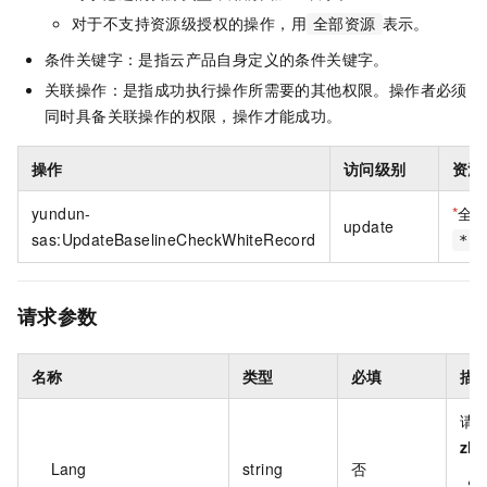
对于不支持资源级授权的操作，用
表示。
全部资源
条件关键字：是指云产品自身定义的条件关键字。
关联操作：是指成功执行操作所需要的其他权限。操作者必须
同时具备关联操作的权限，操作才能成功。
操作
访问级别
资源
yundun-
*
全
update
sas:UpdateBaselineCheckWhiteRecord
*
请求参数
名称
类型
必填
描
请
zh
Lang
string
否