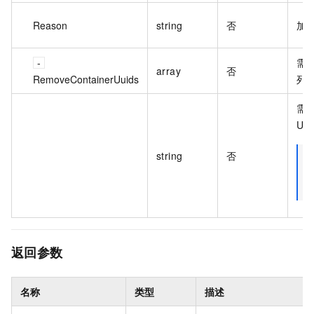
Reason
string
否
加
需
array
否
RemoveContainerUuids
列
需
UU
string
否
返回参数
名称
类型
描述