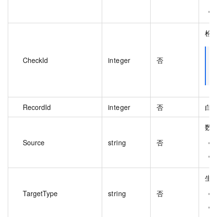
检查
CheckId
integer
否
RecordId
integer
否
白名
数
Source
string
否
生
TargetType
string
否