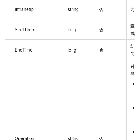
IntranetIp
string
否
内网 
查询
StartTime
long
否
戳。
结束
EndTime
long
否
间戳
对文
类型
Operation
string
否