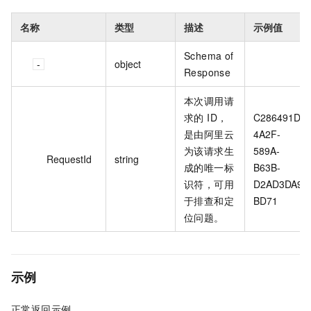
名称
类型
描述
示例值
Schema of
object
Response
本次调用请
求的 ID，
C286491D-
是由阿里云
4A2F-
为该请求生
589A-
RequestId
string
成的唯一标
B63B-
识符，可用
D2AD3DA9
于排查和定
BD71
位问题。
示例
正常返回示例