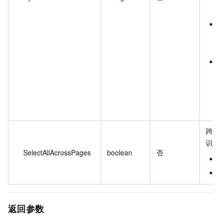
跨页
识。
SelectAllAcrossPages
boolean
否
返回参数