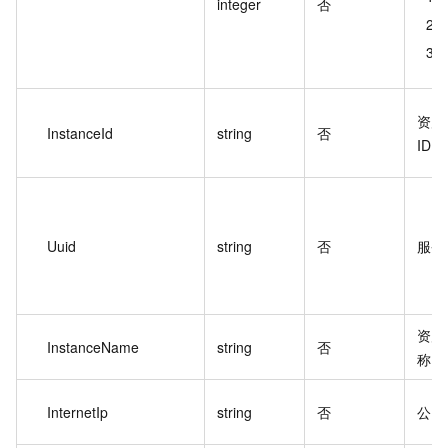
integer
否
资产
InstanceId
string
否
ID。
Uuid
string
否
服务
资产
InstanceName
string
否
称。
InternetIp
string
否
公网 