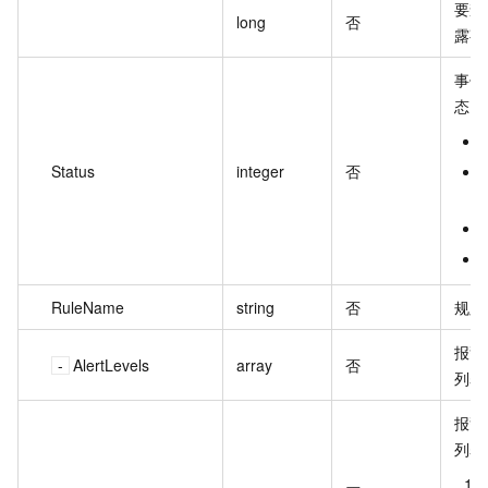
要查
long
否
露事
事件
态。
Status
integer
否
RuleName
string
否
规则
报警
AlertLevels
array
否
列表
报警
列表