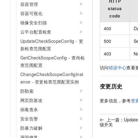
HTTP
容器管理
status
容器可视化
code
镜像安全扫描
400
Da
云平台配置检查
500
Se
UpdateCheckScopeConfig - 更
新检查范围配置
403
N
GetCheckScopeConfig - 查询检
查范围配置
访问
错误中心
查看
ChangeCheckScopeConfigInst
ance - 变更检查范围配置实例
变更历史
防勒索
网页防篡改
更多信息，参考
变
病毒查杀
安全告警
上一篇：
Updat
级开关
防暴力破解
漏洞修复