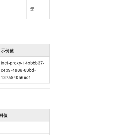
t.diy 一步搞定创意建站
构建大模型应用的安全防护体系
无
通过自然语言交互简化开发流程,全栈开发支持
通过阿里云安全产品对 AI 应用进行安全防护
示例值
inet-proxy-14bbbb37-
c4b9-4e86-83bd-
137a940a6ec4
例值