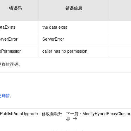
错误码
错误信息
taExists
%s data exist
rverError
ServerError
oPermission
caller has no permission
更多错误码。
更详情
。
ePublishAutoUpgrade - 修改自动升
下一篇：
ModifyHybridProxyCl
息