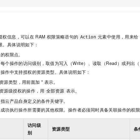
服务生态伙伴
视觉 Coding、空间感知、多模态思考等全面升级
1M上下文，专为长程任务能力而生
云工开物
企业应用
Night Plan 支持 Qwen 3.8-Max
AI 办公
NEW
Red Hat
30+ 款产品免费体验
夜间 5 折，Qwen/Meoo/TokenPlan 客户专享
AI智能应用
科研合作
ERP
堂（旗舰版）
SUSE
智能客服
AI 应用构建
大模型原生
CRM
2个月
自动承接线索
授权信息，可以在
RAM
权限策略语句的
元素中使用，用来给
Action
建站小程序
Qoder
大模型服务平台百炼-应用模版
OA 办公系统
HOT
NEW
限。具体说明如下：
面向真实软件
个人版上线、团队版降价；千问3.8-Max首发发尝鲜
丰富多元化的应用模版和解决方案
力提升
财税管理
模板建站
体的权限点。
万有无界
大模型服务平台百炼-智能体
400电话
定制建站
每个操作的访问级别，取值为写入（Write）、读取（Read）或列出（L
的模型效果
灵活可视化地构建企业级 Agent
指操作中支持授权的资源类型。具体说明如下：
方案
广告营销
模板小程序
秒悟
人工智能平台 PAI
资源类型，用前面加 * 表示。
定制小程序
云端极速 AI 
新一代 AI 视频生成模型，深度适配广告营销等场景
AI Native 的算法工程平台，一站式完成建模、训练、推理服务部署
资源级授权的操作，用
表示。
全部资源
APP 开发
是指云产品自身定义的条件关键字。
建站系统
指成功执行操作所需要的其他权限。操作者必须同时具备关联操作的权
AI 应用
10分钟微调：让0.6B模型媲美235B模型
多模态数据信
访问级
资源类型
条
依托云原生高可用架构,实现Dify私有化部署
用1%尺寸在特定领域达到大模型90%以上效果
别