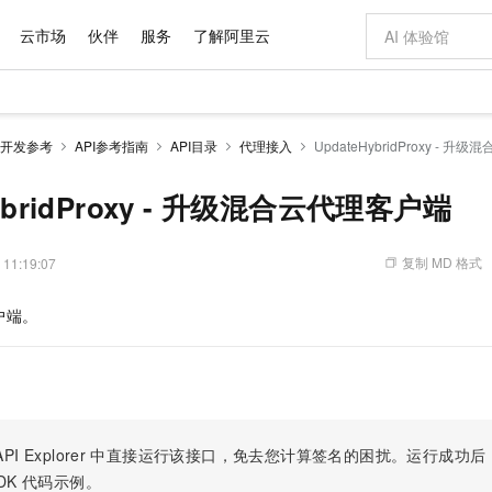
云市场
伙伴
服务
了解阿里云
AI 特惠
数据与 API
成为产品伙伴
企业增值服务
最佳实践
价格计算器
AI 场景体
基础软件
产品伙伴合
阿里云认证
市场活动
配置报价
大模型
开发参考
API参考指南
API目录
代理接入
UpdateHybridProxy - 
自助选配和估算价格
步到位
域名与网站
智启 AI 普惠权益
产品生态集成认证中心
企业支持计划
云上春晚
Qwen Audio：打造专属 AI 语音助手
千问官方 MaaS 平台，为开发者和 Agent 而生，新用户赠送 1 亿 + tokens 额度
云服务器 EC
一句话生成原生
AI Coding
阿里云Maa
2026 阿里云
为企业打
数据集
Windows
大模型认证
模型
NEW
NEW
格式还原
值低价云产品抢先购
提供智能易用的域名与建站服务
至高享 1亿+免费 tokens，加速 Al 应用落地
Qwen-Audio-3.0-Realtime 端到端实时语音角色扮演
安全可靠、弹
输入一句话想法,
智能编程，一键
HybridProxy - 升级混合云代理客户端
产品生态伙伴
专家技术服务
云上奥运之旅
弹性计算合作
阿里云中企出
手机三要素
宝塔 Linux
全部认证
价格优势
开源旗舰模型
对象存储 OSS
即刻拥有 DeepSeek-V4-Pro
阿里云 OPC 创新助力计划
云数据库 RD
一键部署幻兽
AI 电商营销
产品生态伙伴工作台
企业增值服务台
云栖战略参考
云存储合作计
云栖大会
身份实名认证
CentOS
训练营
推动算力普惠，释放技术红利
的大模型服务
最高返9万
真正可用的 1M 上下文,一次完成代码全链路开发
轻松解锁专属 DeepSeek-V4-Pro
至高百万元 Token 补贴，加速一人公司成长
稳定、安全、高性价比、高性能的云存储服务
一键购买专属
从图文生成到
复制 MD 格式
 11:19:07
云上的中国
数据库合作计
活动全景
短信
Docker
图片和
自进化智能体
人工智能平台 PAI
5 分钟轻松部署专属 QwenPaw
Token Plan 模型订阅计划
Qoder
高效搭建 AI
AI 广告创作
企业成长
大模型
NEW
HOT
信息公告
户端。
看见新力量
云网络合作计
OCR 文字识别
JAVA
级电脑
越聪明
证享300元代金券
一站式AI开发、训练和推理服务
Qwen3.8-Max 首发尝鲜，限时加量 10 倍，夜间低至2折
从聊天伙伴进化为能主动干活的本地数字员工
面向真实软件
图文、视频一
Kimi-K3
HappyHors
NEW
魔搭 Mode
loud
服务实践
官网公告
Kimi 最新旗舰模型，长程编程与推理利器
让文字生成流
金融模力时刻
Salesforce O
版
发票查验
全能环境
Qoder CN
Claude Code + GStack 打造工程团队
千问办公，限时限量积分加倍
云原生数据库 P
低代码高效构
AI 建站
NEW
作计划
计划
创新中心
魔搭 ModelSc
健康状态
让AI从“聊天伙伴”进化为能干活的“数字员工”
覆盖公网/内网、递归/权威、移动APP等全场景解析服务
安装技能 GStack，拥有专属 AI 工程团队
你的AI工作搭子，覆盖日常办公高频场景
基于千问大模型等，支持代码智能生成、研发智能问答
0 代码专业建
客户案例
天气预报查询
操作系统
Deepseek-v4-pro
HappyHors
态合作计划
态智能体模型
旗舰 MoE 大模型，百万上下文与顶尖推理能力
图生视频，流
Compute
同享
容器服务 Kubernetes 版 ACK
万小智 AI 建站低至 15元/月
云防火墙
AI 短剧/漫剧
快递物流查询
WordPress
成为服务伙
高校合作
PI Explorer
中直接运行该接口，免去您计算签名的困扰。运行成功后，OpenA
式云数据仓库
点，立即开启云上创新
提供一站式管理容器应用的 K8s 服务
送.CN域名，送备案服务码
云原生的云上
AI助力短剧
GLM-5.2
Wan2.7-T
DK
代码示例。
Ubuntu