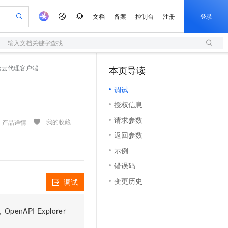
文档
备案
控制台
注册
登录
输入文档关键字查找
验
作计划
器
AI 活动
专业服务
服务伙伴合作计划
开发者社区
加入我们
服务平台百炼
阿里云 OPC 创新助力计划
升级混合云代理客户端
本页导读
（1）
一站式生成采购清单，支持单品或批量购买
S
可编辑精美 PPT 文稿
S产品伙伴计划（繁花）
峰会
造的大模型服务与应用开发平台
轻量应用服务器
Agency Agents：拥有专属领域专家
AI 生产力先锋
Al MaaS 服务伙伴赋能合作
域名
博文
Careers
至高可申请百万元
调试
性可伸缩的云计算服务
 轻松生成专业的 PPT
开启高性价比 AI 编程新体验
先锋实践拓展 AI 生产力的边界
快速构建应用程序和网站，即刻迈出上云第一步
多领域专家智能体,一键组建 AI 虚拟交付团队
Token 补贴，五大权
计划
海大会
伙伴信用分合作计划
商标
问答
社会招聘
授权信息
益加速 OPC 成功
S
帕鲁游戏服务器
数字证书管理服务（原SSL证书）
HappyHorse 打造一站式影视创作平台
飞天发布时刻
HOT
划
备案
电子书
校园招聘
请求参数
联机服务器，轻松开启游戏
视频创作，一键激活电商全链路生产力
全托管，含MySQL、PostgreSQL、SQL Server、MariaDB多引擎
实现全站 HTTPS，呈现可信的 Web 访问
所见，即是所愿
可视化编排打通从文字构思到成片全链路闭环
我的收藏
产品详情
更多支持
划
公司注册
镜像站
返回参数
视频生成
语音识别与合成
 智能体与工作流应用
短信服务
漫剧工坊：一站式动画创作平台
AI 实训营
合作伙伴培训与认证
示例
划
上云迁移
的智能体编程平台
站生成，高效打造优质广告素材
通过阿里云百炼高效搭建AI应用,助力高效开发
快速生产连贯的高质量长漫剧
从基础到进阶，Agent 创客手把手教你
国内短信简单易用，安全可靠，秒级触达，全球覆盖200+国家和地区。
e-1.1-T2V
Qwen3-TTS-Flash
lScope
我要反馈
查询合作伙伴
错误码
畅细腻的高质量视频
离线语音合成大模型，多语言方言自适应，低延迟高稳定
n Alibaba Cloud ISV 合作
代维服务
olarDB
建企业门户网站
大数据开发治理平台 DataWorks
10 分钟搭建微信、支付宝小程序
变更历史
调试
创新加速
ope
登录合作伙伴管理后台
我要建议
站，无忧落地极速上线
以可视化方式快速构建移动和 PC 门户网站
100%兼容MySQL、PostgreSQL，兼容Oracle，支持集中和分布式
高效部署网站，快速应用到小程序
Data Agent 驱动的一站式 Data+AI 开发治理平台
e-1.1-I2V
Cosyvoice-V3-Flash
安全
畅自然，细节丰富
高表现力语音合成大模型，语音克隆听感自然
我要投诉
上云场景组合购
伴
PI Explorer
边界网络安全防护产品
漫剧创作，剧本、分镜、视频高效生成
覆盖90%+业务场景，专享组合折扣价
2V
VPN
Fun-ASR