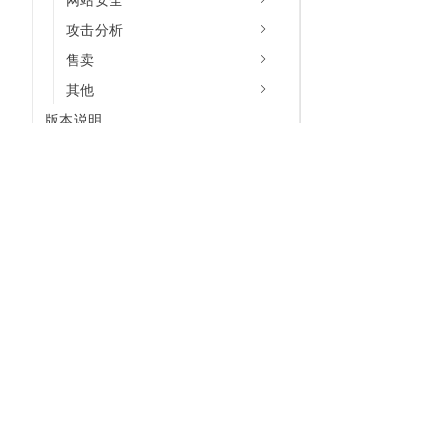
攻击分析
售卖
其他
版本说明
API参考（响应编排）
API参考（Agentic SOC V2）
API参考（Agentic SOC）
CLI集成示例
为什么选择阿里云
大模型
产品和定
服务支持
产品公告
什么是云计算
千问大模型
全部产品
常见问题
全球基础设施
大模型服务
免费试用
产品专家服务说明
技术领先
AI应用构建
产品动态
相关协议
稳定可靠
产品定价
安全合规
配置报价