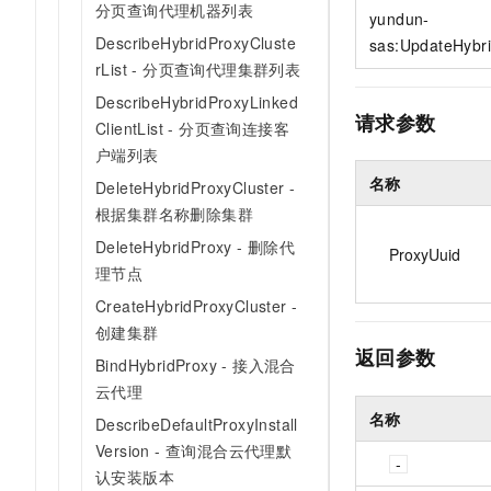
分页查询代理机器列表
10 分钟在聊天系统中增加
yundun-
专有云
DescribeHybridProxyCluste
sas:UpdateHybr
rList - 分页查询代理集群列表
DescribeHybridProxyLinked
请求参数
ClientList - 分页查询连接客
户端列表
名称
DeleteHybridProxyCluster -
根据集群名称删除集群
DeleteHybridProxy - 删除代
ProxyUuid
理节点
CreateHybridProxyCluster -
创建集群
返回参数
BindHybridProxy - 接入混合
云代理
名称
DescribeDefaultProxyInstall
Version - 查询混合云代理默
认安装版本