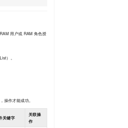
文戏情感细腻自然，动作戏激烈拳拳到肉，实现更强表演能力
支持中英文自由切换，具备更强的噪声鲁棒性
云聚AI 严选权益
SSL 证书
，一键激活高效办公新体验
精选AI产品，从模型到应用全链提效
堡垒机
AI 用量加速计划
应用
防火墙
、识别商机，让客服更高效、服务更出色。
新老同享，达量后返
RAM
用户或
RAM
角色授
千问办公
主机安全
NEW
的智能体编程平台
一站式AI生产力平台
AI 应用及服务市场
伶鹊
ist）。
企业级人与Agent协作平台，接入和调度多个数字员工
智能客服平台，对话机器人、对话分析、智能外呼
AI 应用
大模型服务平台百炼 - 全妙
大模型
应用创作平台
多模态内容创作工具，已接入 DeepSeek
自然语言处理
数据标注
限，操作才能成功。
机器学习
息提取
与 AI 智能体进行实时音视频通话
关联操
件关键字
从文本、图片、视频中提取结构化的属性信息
构建支持视频理解的 AI 音视频实时通话应用
作