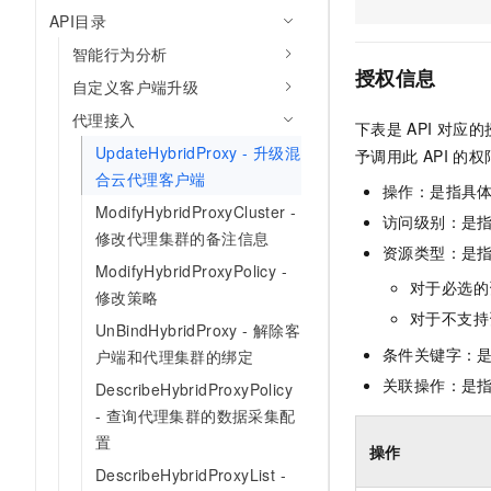
AI 产品 免费试用
网络
API目录
安全
云开发大赛
Tableau 订阅
1亿+ 大模型 tokens 和 
智能行为分析
可观测
入门学习赛
中间件
AI空中课堂在线直播课
授权信息
140+云产品 免费试用
自定义客户端升级
大模型服务
上云与迁云
产品新客免费试用，最长1
数据库
代理接入
下表是
API
对应的
生态解决方案
千问AI平台-Token Plan
企业出海
UpdateHybridProxy - 升级混
大模型ACA认证体验
予调用此
API
的权
大数据计算
合云代理客户端
助力企业全员 AI 认知与能
行业生态解决方案
操作：是指具
政企业务
媒体服务
千问AI平台-模型体验
ModifyHybridProxyCluster -
开发者生态解决方案
访问级别：是指
在线体验全尺寸、多种模态
修改代理集群的备注信息
企业服务与云通信
资源类型：是
AI 开发和 AI 应用解决
ModifyHybridProxyPolicy -
Happy 系列大模型
对于必选的
域名与网站
修改策略
对于不支持
UnBindHybridProxy - 解除客
终端用户计算
条件关键字：
户端和代理集群的绑定
Serverless
关联操作：是
大模型解决方案
DescribeHybridProxyPolicy
- 查询代理集群的数据采集配
开发工具
快速部署 Dify，高效搭建 
置
操作
迁移与运维管理
DescribeHybridProxyList -