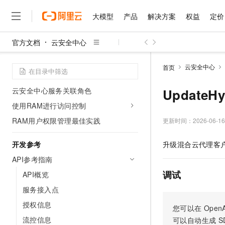
自定义云安全中心监控通知
大模型
产品
解决方案
权益
定价
使用自定义SQL检测规则分析非标准日
志
官方文档
云安全中心
大模型
产品
解决方案
权益
定价
云市场
伙伴
服务
了解阿里云
精选产品
精选解决方案
普惠上云
产品定价
精选商城
成为销售伙伴
售前咨询
为什么选择阿里云
安全合规
千问AI平台
云安全中心
首页
了解云产品的定价详情
阿里云身份与权限
大模型服务平台百炼
睿译宝，AI翻译排版一
普惠上云 官方力荐
分销伙伴
在线服务
网站建设
什么是云计算
大
大模型服务与应用平台
上传文档即自动完成翻译和
云服务器38元/年起，超
云安全中心服务关联角色
Update
咨询伙伴
多端小程序
技术领先
云上成本管理
售后服务
使用RAM进行访问控制
千问大模型
GLM-5.2：长任务时代
官方推荐返现计划
大模型
大模型
精选产品
精选解决方案
Salesforce 国际版订阅
稳定可靠
管理和优化成本
多元化、高性能、安全可靠
推荐新用户得奖励，单订单
RAM用户权限管理最佳实践
更新时间：
2026-06-16
销售伙伴合作计划
自助服务
友盟天域
安全合规
人工智能与机器学习
AI
文本生成
无影云电脑
Hermes Agent，打造
云工开物
开发参考
升级混合云代理客
无影生态合作计划
在线服务
观测云
分析师报告
随时随地安全接入的云上超
自主进化，持久记忆，越用
高校专属算力普惠，学生认
计算
互联网应用开发
Qwen3.8-Max
HOT
API参考指南
Salesforce On Alibaba C
工单服务
智能体时代全能旗舰模型
Tuya 物联网平台阿里云
研究报告与白皮书
云解析DNS
快速拥有专属 OpenClaw
Consulting Partner 合
调试
大数据
API概览
容器
免费试用
短信专区
蓝凌 OA
Qwen3.7-Plus
服务接入点
AI 大模型销售与服务生
现代化应用
存储
天池大赛
能看、能想、能动手的多模
云原生大数据计算服务 Max
解决方案免费试用 新老
授权信息
电子合同
您可以在
OpenA
面向分析的企业级SaaS模
最高领取价值200元试用
安全
网络与CDN
AI 算法大赛
Qwen3-VL-Plus
流控信息
可以自动生成
S
畅捷通