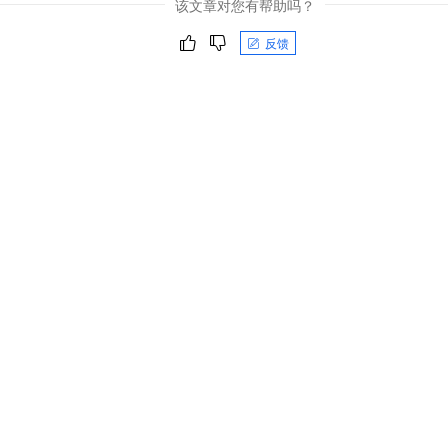
该文章对您有帮助吗？
反馈