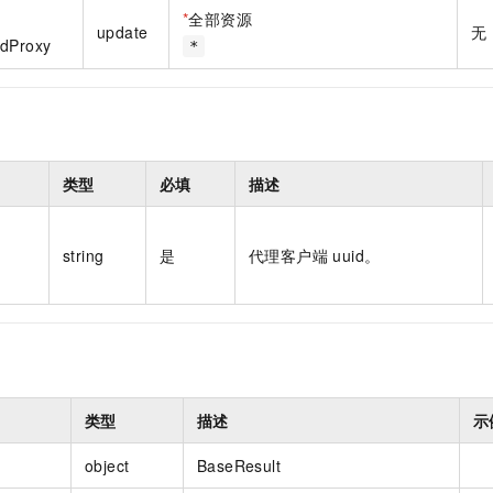
一个 AI 助手
即刻拥有 DeepSeek-R1 满血版
超强辅助，Bol
*
全部资源
update
无
在企业官网、通讯软件中为客户提供 AI 客服
多种方案随心选，轻松解锁专属 DeepSeek
idProxy
*
类型
必填
描述
string
是
代理客户端 uuid。
类型
描述
示
object
BaseResult