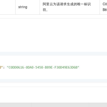
阿里云为该请求生成的唯一标识
C0
string
符。
B8
d"
:
"C0DD0616-0DA0-5450-B89E-F30D49E63D6B"