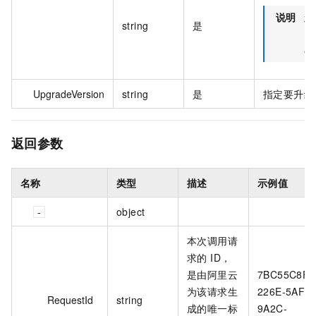
说明
您
string
是
De
es
UpgradeVersion
string
是
指定要升级
返回参数
名称
类型
描述
示例值
object
本次调用请
求的 ID，
是由阿里云
7BC55C8F-
为该请求生
226E-5AF5-
RequestId
string
成的唯一标
9A2C-