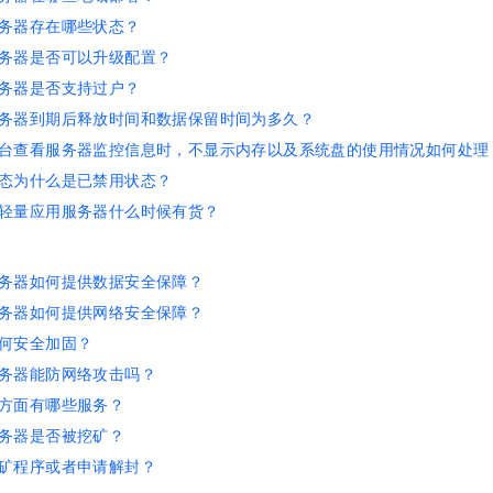
服务生态伙伴
视觉 Coding、空间感知、多模态思考等全面升级
1M上下文，专为长程任务能力而生
云工开物
企业应用
Night Plan 支持 Qwen 3.8-Max
AI 办公
NEW
务器存在哪些状态？
Red Hat
30+ 款产品免费体验
夜间 5 折，Qwen/Meoo/TokenPlan 客户专享
AI智能应用
科研合作
务器是否可以升级配置？
ERP
堂（旗舰版）
SUSE
智能客服
务器是否支持过户？
AI 应用构建
大模型原生
CRM
2个月
自动承接线索
务器到期后释放时间和数据保留时间为多久？
建站小程序
Qoder
大模型服务平台百炼-应用模版
OA 办公系统
HOT
NEW
台查看服务器监控信息时，不显示内存以及系统盘的使用情况如何处理
面向真实软件
个人版上线、团队版降价；千问3.8-Max首发发尝鲜
丰富多元化的应用模版和解决方案
力提升
态为什么是已禁用状态？
财税管理
模板建站
轻量应用服务器什么时候有货？
万有无界
大模型服务平台百炼-智能体
400电话
定制建站
的模型效果
灵活可视化地构建企业级 Agent
方案
广告营销
模板小程序
秒悟
人工智能平台 PAI
务器如何提供数据安全保障？
定制小程序
云端极速 AI 
新一代 AI 视频生成模型，深度适配广告营销等场景
AI Native 的算法工程平台，一站式完成建模、训练、推理服务部署
务器如何提供网络安全保障？
APP 开发
何安全加固？
务器能防网络攻击吗？
建站系统
方面有哪些服务？
务器是否被挖矿？
AI 应用
10分钟微调：让0.6B模型媲美235B模型
多模态数据信
依托云原生高可用架构,实现Dify私有化部署
用1%尺寸在特定领域达到大模型90%以上效果
矿程序或者申请解封？