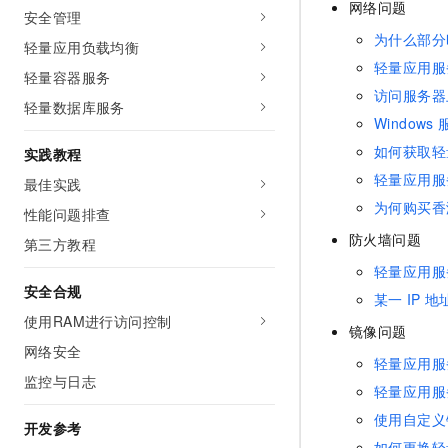
网络问题
10 分钟在聊天系统中增加
安全管理
专有云
为什么部分
轻量应用负载均衡
轻量应用服
轻量容器服务
访问服务器
轻量数据库服务
Windows
如何获取轻
实践教程
轻量应用服
最佳实践
为何购买香
性能问题排查
防火墙问题
第三方教程
轻量应用服
安全合规
某一
IP
地
使用RAM进行访问控制
镜像问题
网络安全
轻量应用服
监控与日志
轻量应用服
使用自定义
开发参考
如何更换轻