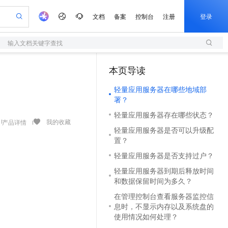
文档
备案
控制台
注册
登录
输入文档关键字查找
验
作计划
器
AI 活动
专业服务
服务伙伴合作计划
开发者社区
加入我们
服务平台百炼
阿里云 OPC 创新助力计划
本页导读
（1）
一站式生成采购清单，支持单品或批量购买
S
io：打造专属 AI 语音助手
S产品伙伴计划（繁花）
峰会
造的大模型服务与应用开发平台
轻量应用服务器
一句话生成原生可编辑精美 PPT 文稿
AI 生产力先锋
Al MaaS 服务伙伴赋能合作
域名
博文
Careers
至高可申请百万元
轻量应用服务器在哪些地域部
性可伸缩的云计算服务
开启高性价比 AI 编程新体验
Qwen-Audio-3.0-Realtime 端到端实时语音角色扮演
输入一句话想法, 轻松生成专业的 PPT
先锋实践拓展 AI 生产力的边界
快速构建应用程序和网站，即刻迈出上云第一步
Token 补贴，五大权
计划
海大会
伙伴信用分合作计划
商标
问答
社会招聘
署？
益加速 OPC 成功
S
eek-V4-Pro
数字证书管理服务（原SSL证书）
一键部署幻兽帕鲁游戏服务器
飞天发布时刻
HOT
轻量应用服务器存在哪些状态？
划
备案
电子书
校园招聘
pSeek-V4-Pro
视频创作，一键激活电商全链路生产力
全托管，含MySQL、PostgreSQL、SQL Server、MariaDB多引擎
实现全站HTTPS，呈现可信的WEB访问
一键购买专属联机服务器，轻松开启游戏
所见，即是所愿
我的收藏
产品详情
更多支持
轻量应用服务器是否可以升级配
划
公司注册
镜像站
视频生成
语音识别与合成
置？
专属 QwenPaw
短信服务
漫剧工坊：一站式动画创作平台
AI 实训营
HOT
合作伙伴培训与认证
划
上云迁移
的智能体编程平台
站生成，高效打造优质广告素材
从聊天伙伴进化为能主动干活的本地数字员工
快速生产连贯的高质量长漫剧
从基础到进阶，Agent 创客手把手教你
国内短信简单易用，安全可靠，秒级触达，全球覆盖200+国家和地区。
轻量应用服务器是否支持过户？
e-1.1-T2V
Qwen3-TTS-Flash
lScope
我要反馈
查询合作伙伴
畅细腻的高质量视频
离线语音合成大模型，多语言方言自适应，低延迟高稳定
n Alibaba Cloud ISV 合作
代维服务
轻量应用服务器到期后释放时间
olarDB
建企业门户网站
大数据开发治理平台 DataWorks
10 分钟搭建微信、支付宝小程序
和数据保留时间为多久？
创新加速
ope
登录合作伙伴管理后台
我要建议
站，无忧落地极速上线
以可视化方式快速构建移动和 PC 门户网站
100%兼容MySQL、PostgreSQL，兼容Oracle，支持集中和分布式
高效部署网站，快速应用到小程序
Data Agent 驱动的一站式 Data+AI 开发治理平台
e-1.1-I2V
Cosyvoice-V3-Flash
在管理控制台查看服务器监控信
安全
畅自然，细节丰富
高表现力语音合成大模型，语音克隆听感自然
我要投诉
上云场景组合购
息时，不显示内存以及系统盘的
伴
边界网络安全防护产品
漫剧创作，剧本、分镜、视频高效生成
覆盖90%+业务场景，专享组合折扣价
使用情况如何处理？
2V
VPN
Fun-ASR