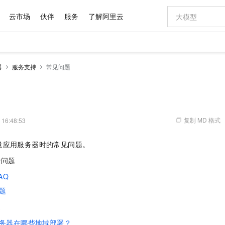
云市场
伙伴
服务
了解阿里云
AI 特惠
数据与 API
成为产品伙伴
企业增值服务
最佳实践
价格计算器
AI 场景体
基础软件
产品伙伴合
阿里云认证
市场活动
配置报价
大模型
器
服务支持
常见问题
自助选配和估算价格
新方式
域名与网站
睿译宝，AI翻译排版一步到位
智启 AI 普惠权益
产品生态集成认证中心
企业支持计划
云上春晚
千问官方 MaaS 平台，为开发者和 Agent 而生，新用户赠送 1 亿 + tokens 额度
云服务器 EC
Qwen Aud
AI Coding
阿里云Maa
2026 阿里云
为企业打
数据集
Windows
大模型认证
模型
NEW
NEW
交付可用成果
值低价云产品抢先购
提供智能易用的域名与建站服务
上传文档即自动完成翻译和格式还原
至高享 1亿+免费 tokens，加速 Al 应用落地
安全可靠、弹
智能编程，一键
产品生态伙伴
专家技术服务
云上奥运之旅
弹性计算合作
阿里云中企出
手机三要素
宝塔 Linux
全部认证
价格优势
有专属领域专家
对象存储 OSS
GLM-5.2：长任务时代开源旗舰模型
阿里云 OPC 创新助力计划
云数据库 RD
即刻拥有 DeepS
AI 电商营销
产品生态伙伴工作台
企业增值服务台
云栖战略参考
云存储合作计
云栖大会
身份实名认证
CentOS
训练营
推动算力普惠，释放技术红利
的大模型服务
最高返9万
多领域专家智能体,一键组建 AI 虚拟交付团队
至高百万元 Token 补贴，加速一人公司成长
稳定、安全、高性价比、高性能的云存储服务
真正可用的 1M 上下文,一次完成代码全链路开发
轻松解锁专属 Dee
从图文生成到
复制 MD 格式
 16:48:53
云上的中国
数据库合作计
活动全景
短信
Docker
图片和
站式影视创作平台
人工智能平台 PAI
Hermes Agent，打造自进化智能体
Token Plan 模型订阅计划
Qoder
5 分钟轻松部署
AI 广告创作
企业成长
大模型
NEW
信息公告
量应用服务器时的常见问题。
看见新力量
云网络合作计
OCR 文字识别
JAVA
级电脑
证享300元代金券
可视化编排打通从文字构思到成片全链路闭环
一站式AI开发、训练和推理服务
自主进化，持久记忆，越用越聪明
Qwen3.8-Max 首发尝鲜，限时加量 10 倍，夜间低至2折
面向真实软件
图文、视频一
Kimi-K3
HappyHors
NEW
魔搭 Mode
费问题
loud
服务实践
官网公告
Kimi 最新旗舰模型，长程编程与推理利器
让文字生成流
金融模力时刻
Salesforce O
版
发票查验
全能环境
Qoder CN
Claude Code + GStack 打造工程团队
千问办公，限时限量积分加倍
云原生数据库 P
低代码高效构
AI 建站
NEW
作计划
AQ
计划
创新中心
魔搭 ModelSc
健康状态
让AI从“聊天伙伴”进化为能干活的“数字员工”
覆盖公网/内网、递归/权威、移动APP等全场景解析服务
安装技能 GStack，拥有专属 AI 工程团队
你的AI工作搭子，覆盖日常办公高频场景
基于千问大模型等，支持代码智能生成、研发智能问答
0 代码专业建
客户案例
天气预报查询
操作系统
Deepseek-v4-pro
HappyHors
题
态合作计划
态智能体模型
旗舰 MoE 大模型，百万上下文与顶尖推理能力
图生视频，流
Compute
同享
容器服务 Kubernetes 版 ACK
万小智 AI 建站低至 15元/月
云防火墙
AI 短剧/漫剧
快递物流查询
WordPress
成为服务伙
题
高校合作
式云数据仓库
点，立即开启云上创新
提供一站式管理容器应用的 K8s 服务
送.CN域名，送备案服务码
云原生的云上
AI助力短剧
GLM-5.2
Wan2.7-T
务器在哪些地域部署？
Ubuntu