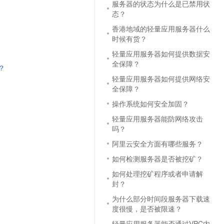
服务器的状态为什么是已禁用状
文戏情感细腻自然，动作戏激烈拳拳到肉，实现更强表演能力
支持中英文自由切换，具备更强的噪声鲁棒性
云聚AI 严选权益
SSL 证书
态？
，一键激活高效办公新体验
精选AI产品，从模型到应用全链提效
香港地域的轻量应用服务器什么
堡垒机
时候有货？
AI 用量加速计划
应用
防火墙
、识别商机，让客服更高效、服务更出色。
新老同享，达量后返
轻量应用服务器如何提供数据安
全保障？
千问办公
主机安全
NEW
？
的智能体编程平台
一站式AI生产力平台
轻量应用服务器如何提供网络安
全保障？
AI 应用及服务市场
伶鹊
操作系统如何安全加固？
企业级人与Agent协作平台，接入和调度多个数字员工
智能客服平台，对话机器人、对话分析、智能外呼
AI 应用
轻量应用服务器能防网络攻击
大模型服务平台百炼 - 全妙
吗？
大模型
应用创作平台
多模态内容创作工具，已接入 DeepSeek
阿里云安全方面有哪些服务？
自然语言处理
如何检测服务器是否被挖矿？
数据标注
如何处理挖矿程序或者申请解
封？
机器学习
息提取
与 AI 智能体进行实时音视频通话
为什么部分时间段服务器下载速
度很慢，是否被限速？
从文本、图片、视频中提取结构化的属性信息
构建支持视频理解的 AI 音视频实时通话应用
轻量应用服务器能否通过VPC内