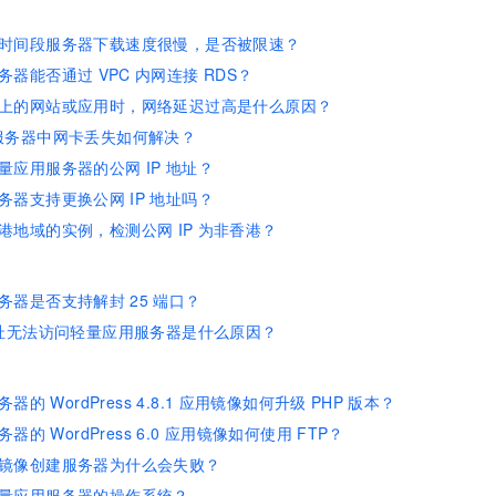
一个 AI 助手
即刻拥有 DeepSeek-R1 满血版
超强辅助，Bol
在企业官网、通讯软件中为客户提供 AI 客服
多种方案随心选，轻松解锁专属 DeepSeek
时间段服务器下载速度很慢，是否被限速？
务器能否通过
VPC
内网连接
RDS？
上的网站或应用时，网络延迟过高是什么原因？
服务器中网卡丢失如何解决？
量应用服务器的公网
IP
地址？
务器支持更换公网
IP
地址吗？
港地域的实例，检测公网
IP
为非香港？
务器是否支持解封
25
端口？
址无法访问轻量应用服务器是什么原因？
务器的
WordPress 4.8.1
应用镜像如何升级
PHP
版本？
务器的
WordPress 6.0
应用镜像如何使用
FTP？
镜像创建服务器为什么会失败？
量应用服务器的操作系统？