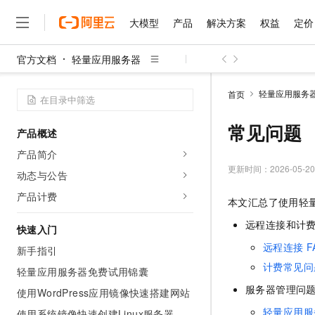
大模型
产品
解决方案
权益
定价
官方文档
轻量应用服务器
大模型
产品
解决方案
权益
定价
云市场
伙伴
服务
了解阿里云
精选产品
精选解决方案
普惠上云
产品定价
精选商城
成为销售伙伴
售前咨询
为什么选择阿里云
千问AI平台
轻量应用服务
首页
了解云产品的定价详情
大模型服务平台百炼
千问办公，解锁你的工作
普惠上云 官方力荐
分销伙伴
在线服务
网站建设
什么是云计算
大
大模型服务与应用平台
企业级Agent产品，直接
云服务器38元/年起，超
常见问题
产品概述
咨询伙伴
多端小程序
技术领先
云上成本管理
售后服务
千问大模型
Agency Agents：拥
官方推荐返现计划
大模型
产品简介
大模型
精选产品
精选解决方案
Salesforce 国际版订阅
稳定可靠
管理和优化成本
多元化、高性能、安全可靠
推荐新用户得奖励，单订单
更新时间：
2026-05-20
销售伙伴合作计划
动态与公告
自助服务
友盟天域
安全合规
人工智能与机器学习
AI
文本生成
无影云电脑
HappyHorse 打造一
云工开物
产品计费
本文汇总了使用轻
无影生态合作计划
在线服务
观测云
分析师报告
随时随地安全接入的云上超
高校专属算力普惠，学生认
计算
互联网应用开发
Qwen3.8-Max
HOT
远程连接和计
Salesforce On Alibaba C
工单服务
快速入门
智能体时代全能旗舰模型
Tuya 物联网平台阿里云
研究报告与白皮书
云解析DNS
快速拥有专属 OpenClaw
Consulting Partner 合
大数据
容器
远程连接
F
新手指引
免费试用
短信专区
蓝凌 OA
Qwen3.7-Plus
计费常见问
AI 大模型销售与服务生
轻量应用服务器免费试用锦囊
现代化应用
存储
天池大赛
能看、能想、能动手的多模
云原生大数据计算服务 Max
解决方案免费试用 新老
电子合同
服务器管理问
使用WordPress应用镜像快速搭建网站
面向分析的企业级SaaS模
最高领取价值200元试用
安全
网络与CDN
AI 算法大赛
Qwen3-VL-Plus
畅捷通
轻量应用服
使用系统镜像快速创建Linux服务器