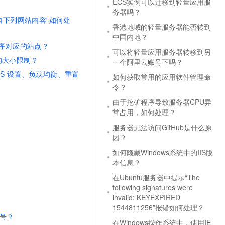
ECS实例可以迁移到轻量应用服
务器吗？
自下列网站内容“如何处
香港地域的轻量服务器能否转到
中国内地？
序对应的站点？
可以将轻量应用服务器转移到另
的大小限制？
一个阿里云账号下吗？
S
设置、负载均衡、重置
如何获取常用的应用软件管理命
令？
由于挖矿程序导致服务器CPU异
常占用，如何处理？
服务器无法访问GitHub是什么原
因？
如何隐藏Windows系统中的IIS版
本信息？
在Ubuntu服务器中提示“The
following signatures were
invalid: KEYEXPIRED
1544811256”报错如何处理？
号？
在Windows操作系统中，使用IE