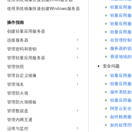
AI 产品 免费试用
网络
安全
云开发大赛
轻量应用服
使用系统镜像快速创建Windows服务器
Tableau 订阅
1亿+ 大模型 tokens 和 
轻量应用服
可观测
入门学习赛
中间件
AI空中课堂在线直播课
操作指南
140+云产品 免费试用
轻量应用服
大模型服务
上云与迁云
产品新客免费试用，最长1
数据库
创建轻量应用服务器
轻量应用服
生态解决方案
千问AI平台-Token Plan
连接服务器
在管理控制
企业出海
大模型ACA认证体验
大数据计算
助力企业全员 AI 认知与能
服务器的状
管理密码和密钥
行业生态解决方案
政企业务
媒体服务
香港地域的
千问AI平台-模型体验
管理轻量应用服务器
开发者生态解决方案
在线体验全尺寸、多种模态
安全问题
管理快照
企业服务与云通信
AI 开发和 AI 应用解决
Happy 系列大模型
管理自定义镜像
轻量应用服
域名与网站
轻量应用服
管理域名
终端用户计算
操作系统如
管理防火墙
轻量应用服
管理防火墙模板
Serverless
大模型解决方案
阿里云安全
管理数据盘
开发工具
如何检测服
快速部署 Dify，高效搭建 
管理内网互通
如何处理挖
迁移与运维管理
运维与监控