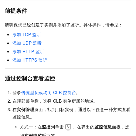
前提条件
请确保您已经创建了实例并添加了监听。具体操作，请参见：
添加
TCP
监听
添加
UDP
监听
添加
HTTP
监听
添加
HTTPS
监听
通过控制台查看监控
登录
传统型负载均衡
CLB
控制台
。
在顶部菜单栏，选择
CLB
实例所属的地域。
在
实例管理
页面，找到目标实例，通过以下任意一种方式查看
监控信息。
方式一：在
监控
列单击
。在弹出的
监控信息
面板，选
择
实例
或
监听
页签。