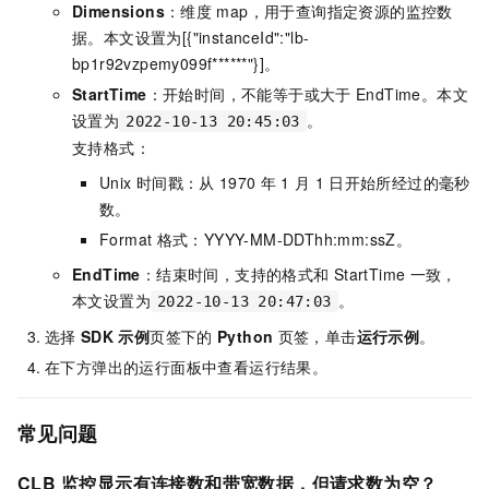
Dimensions
：维度
map，用于查询指定资源的监控数
据。本文设置为
[{"instanceId":"lb-
bp1r92vzpemy099f******"}]
。
StartTime
：开始时间，不能等于或大于
EndTime。本文
设置为
。
2022-10-13 20:45:03
支持格式：
Unix
时间戳：从
1970
年
1
月
1
日开始所经过的毫秒
数。
Format
格式：YYYY-MM-DDThh:mm:ssZ。
EndTime
：结束时间，支持的格式和
StartTime
一致，
本文设置为
。
2022-10-13 20:47:03
选择
SDK
示例
页签下的
Python
页签，单击
运行示例
。
在下方弹出的运行面板中查看运行结果。
常见问题
CLB
监控显示有连接数和带宽数据，但请求数为空？