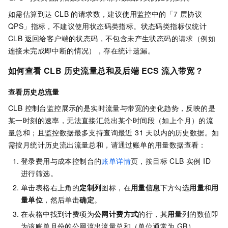
如需估算到达 CLB 的请求数，建议使用监控中的「7 层协议
QPS」指标，不建议使用状态码类指标。状态码类指标仅统计
CLB 返回给客户端的状态码，不包含未产生状态码的请求（例如
连接未完成即中断的情况），存在统计遗漏。
如何查看 CLB 历史流量总和及后端 ECS 流入带宽？
查看历史总流量
CLB 控制台监控展示的是实时流量与带宽的变化趋势，反映的是
某一时刻的速率，无法直接汇总出某个时间段（如上个月）的流
量总和；且监控数据最多支持查询最近 31 天以内的历史数据。如
需按月统计历史流出流量总和，请通过账单的用量数据查看：
登录费用与成本控制台的
账单详情
页，按目标 CLB 实例 ID
进行筛选。
单击表格右上角的
定制列
图标，在
用量信息
下方勾选
用量
和
用
量单位
，然后单击
确定
。
在表格中找到计费项为
公网计费方式
的行，其
用量
列的数值即
为该账单月份的公网流出流量总和（单位通常为 GB）。