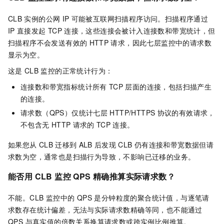
CLB
实例的公网
IP
可能被互联网扫描程序访问。扫描程序通过
IP
直接发起
TCP
连接，这些连接会被计入连接数和带宽统计，但
扫描程序不会发送有效的
HTTP
请求，因此七层监控中的请求数
显示为空。
这是
CLB
监控的正常统计行为：
连接数和带宽指标统计所有
TCP
层面的连接，包括扫描产生
的连接。
请求数（QPS）仅统计七层
HTTP/HTTPS
协议的有效请求，
不包含无
HTTP
请求的
TCP
连接。
如果您从
CLB
迁移到
ALB
后发现
CLB
仍有连接和带宽数据但请
求数为空，通常也是扫描行为导致，不影响已迁移的业务。
能否用 CLB 监控 QPS 精确推算实际请求数？
不能。CLB 监控中的 QPS 是分钟粒度的聚合统计值，与逐笔请
求数存在统计偏差，无法与实际请求数精确等同，也不能通过
QPS 与真实值的倍数关系换算请求数或跨实例比例推算。