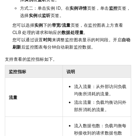
方式二：单击实例
ID。在
实例详情
页签，单击
监控
页签，
选择
实例
或
监听
页签。
您可以选择
实例
下的
带宽/流量
页签，在监控图表上方查看
CLB
处理的请求和响应的
数据处理量
。
您可以通过设置
时间
来调整监控图表显示的时间段。开启
自动
刷新
后监控图表每分钟自动刷新监控数据。
支持查看的监控指标如下。
监控指标
说明
流入流量：从外部访问负载
均衡所消耗的流量。
流量
流出流量：负载均衡访问外
部所消耗的流量。
流入数据包数：负载均衡每
秒接收到的请求数据包数