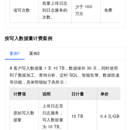
批量上传日志
少于
100
读写次数
到日志服务的
免费
万次
次数。
按写入数据量计费案例
案例1
案例2
A
客户写入数据量
1
天
10 TB，数据保存
30
天，同时使用
到了数据加工、查询分析、定时
SQL、智能告警、数据投递
等功能，具体明细如下表所示：
计费项
说明
日计量
单价
上传日志至
原始写入数
日志服务，
10 TB
0.4
元/GB
据量
写入数据量
为
10 TB。