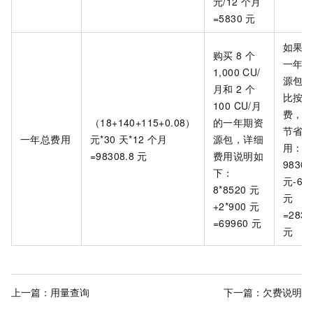
元/12
个月
=5830
元
如果
购买
8
个
一年
1,000 CU/
源包
月和
2
个
比按
100 CU/月
费，
（18+140+115+0.08）
的一年期资
节省
一年总费用
元*30
天*12
个月
源包，详细
用：
=98308.8
元
费用说明如
98308
下：
元-69
8*8520
元
元
+2*900
元
=2834
=69960
元
元
上一篇：
用量查询
下一篇：
欠费说明