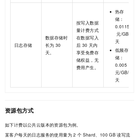
热存
储：
按写入数据
0.0115
量计费方式
元/GB/
数据存储时
在数据写入
天
日志存储
长为
30
后
30
天内
低频存
天。
享受免费存
储：
储权益，无
0.005
费用产生。
元/GB/
天
资源包方式
如下计费以公共云版本的资源包为例。
某客户每天的日志服务的使用量为
2
个
Shard、100 GB
读写流