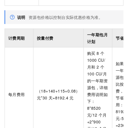
说明
资源包价格以控制台实际优惠价格为准。
一年期包月
计费周期
按量付费
节省
计划
购买
8
个
1000 CU/
如果
月和
2
个
一年
100 CU/月
源包
的一年期资
比按
源包，详细
（18+140+115+0.08）
费，
每月费用
费用说明如
元*30
天=8192.4
元
节省
下：
用：
8*8520
8192.
元/12
个月
元-58
+2*900
=2362