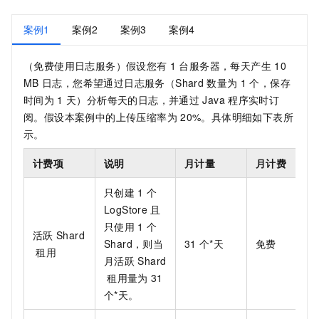
案例1
案例2
案例3
案例4
（免费使用日志服务）假设您有
1
台服务器，每天产生
10
MB
日志，您希望通过日志服务（Shard
数量为
1
个，保存
时间为
1
天）分析每天的日志，并通过
Java
程序实时订
阅。假设本案例中的上传压缩率为
20%。具体明细如下表所
示。
计费项
说明
月计量
月计费
只创建
1
个
LogStore
且
只使用
1
个
活跃
Shard
Shard，则当
31
个*天
免费
租用
月活跃
Shard
租用量为
31
个*天。