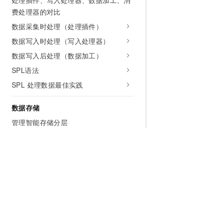
处理插件、写入处理器、数据加工、消
费处理器的对比
数据采集时处理（处理插件）
数据写入时处理（写入处理器）
数据写入后处理（数据加工）
SPL语法
SPL 处理数据最佳实践
数据存储
管理智能存储分层
数据防篡改
存储冗余
修改与删除日志数据
日志服务软删除
数据可靠性
为什么选择阿里云
大模型
产品和定