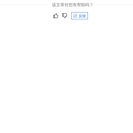
一个 AI 助手
即刻拥有 DeepSeek-R1 满血版
超强辅助，Bol
该文章对您有帮助吗？
在企业官网、通讯软件中为客户提供 AI 客服
多种方案随心选，轻松解锁专属 DeepSeek
反馈