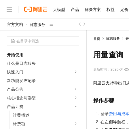
大模型
产品
解决方案
权益
定价
官方文档
日志服务
大模型
产品
解决方案
权益
定价
云市场
伙伴
服务
了解阿里云
精选产品
精选解决方案
普惠上云
产品定价
精选商城
成为销售伙伴
售前咨询
为什么选择阿里云
千问AI平台
日志服务
开
首页
了解云产品的定价详情
大模型服务平台百炼
千问办公，解锁你的工作
普惠上云 官方力荐
分销伙伴
在线服务
网站建设
什么是云计算
大
大模型服务与应用平台
企业级Agent产品，直接
云服务器38元/年起，超
用量查询
开始使用
咨询伙伴
多端小程序
技术领先
云上成本管理
售后服务
千问大模型
Agency Agents：拥
官方推荐返现计划
大模型
什么是日志服务
大模型
精选产品
精选解决方案
Salesforce 国际版订阅
稳定可靠
管理和优化成本
多元化、高性能、安全可靠
推荐新用户得奖励，单订单
更新时间：
2026-04-25
销售伙伴合作计划
快速入门
自助服务
友盟天域
安全合规
人工智能与机器学习
AI
文本生成
无影云电脑
HappyHorse 打造一
云工开物
新功能发布记录
阿里云支持导出日
无影生态合作计划
在线服务
观测云
分析师报告
随时随地安全接入的云上超
高校专属算力普惠，学生认
计算
互联网应用开发
产品公告
Qwen3.8-Max
HOT
Salesforce On Alibaba C
工单服务
智能体时代全能旗舰模型
Tuya 物联网平台阿里云
研究报告与白皮书
核心概念与选型
云解析DNS
快速拥有专属 OpenClaw
Consulting Partner 合
操作步骤
大数据
容器
免费试用
短信专区
产品计费
蓝凌 OA
Qwen3.7-Plus
AI 大模型销售与服务生
现代化应用
存储
天池大赛
登录
费用与成
能看、能想、能动手的多模
计费概述
云原生大数据计算服务 Max
解决方案免费试用 新老
电子合同
在左侧导航栏
面向分析的企业级SaaS模
最高领取价值200元试用
安全
计费项
网络与CDN
AI 算法大赛
Qwen3-VL-Plus
畅捷通