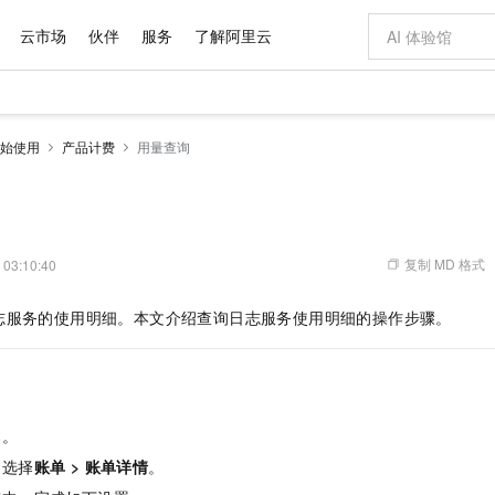
云市场
伙伴
服务
了解阿里云
AI 特惠
数据与 API
成为产品伙伴
企业增值服务
最佳实践
价格计算器
AI 场景体
基础软件
产品伙伴合
阿里云认证
市场活动
配置报价
大模型
始使用
产品计费
用量查询
自助选配和估算价格
新方式
域名与网站
睿译宝，AI翻译排版一步到位
智启 AI 普惠权益
产品生态集成认证中心
企业支持计划
云上春晚
千问官方 MaaS 平台，为开发者和 Agent 而生，新用户赠送 1 亿 + tokens 额度
云服务器 EC
Qwen Aud
AI Coding
阿里云Maa
2026 阿里云
为企业打
数据集
Windows
大模型认证
模型
NEW
NEW
交付可用成果
值低价云产品抢先购
提供智能易用的域名与建站服务
上传文档即自动完成翻译和格式还原
至高享 1亿+免费 tokens，加速 Al 应用落地
安全可靠、弹
智能编程，一键
产品生态伙伴
专家技术服务
云上奥运之旅
弹性计算合作
阿里云中企出
手机三要素
宝塔 Linux
全部认证
价格优势
有专属领域专家
对象存储 OSS
GLM-5.2：长任务时代开源旗舰模型
阿里云 OPC 创新助力计划
云数据库 RD
即刻拥有 DeepS
AI 电商营销
产品生态伙伴工作台
企业增值服务台
云栖战略参考
云存储合作计
云栖大会
身份实名认证
CentOS
训练营
推动算力普惠，释放技术红利
的大模型服务
最高返9万
多领域专家智能体,一键组建 AI 虚拟交付团队
至高百万元 Token 补贴，加速一人公司成长
稳定、安全、高性价比、高性能的云存储服务
真正可用的 1M 上下文,一次完成代码全链路开发
轻松解锁专属 Dee
从图文生成到
复制 MD 格式
 03:10:40
云上的中国
数据库合作计
活动全景
短信
Docker
图片和
站式影视创作平台
人工智能平台 PAI
Hermes Agent，打造自进化智能体
Token Plan 模型订阅计划
Qoder
5 分钟轻松部署
AI 广告创作
企业成长
大模型
NEW
信息公告
志服务的使用明细。本文介绍查询日志服务使用明细的操作步骤。
看见新力量
云网络合作计
OCR 文字识别
JAVA
级电脑
证享300元代金券
可视化编排打通从文字构思到成片全链路闭环
一站式AI开发、训练和推理服务
自主进化，持久记忆，越用越聪明
Qwen3.8-Max 首发尝鲜，限时加量 10 倍，夜间低至2折
面向真实软件
图文、视频一
Kimi-K3
HappyHors
NEW
魔搭 Mode
loud
服务实践
官网公告
Kimi 最新旗舰模型，长程编程与推理利器
让文字生成流
金融模力时刻
Salesforce O
版
发票查验
全能环境
Qoder CN
Claude Code + GStack 打造工程团队
千问办公，限时限量积分加倍
云原生数据库 P
低代码高效构
AI 建站
NEW
作计划
计划
创新中心
魔搭 ModelSc
健康状态
让AI从“聊天伙伴”进化为能干活的“数字员工”
覆盖公网/内网、递归/权威、移动APP等全场景解析服务
安装技能 GStack，拥有专属 AI 工程团队
你的AI工作搭子，覆盖日常办公高频场景
基于千问大模型等，支持代码智能生成、研发智能问答
0 代码专业建
客户案例
天气预报查询
操作系统
Deepseek-v4-pro
HappyHors
态合作计划
本
。
态智能体模型
旗舰 MoE 大模型，百万上下文与顶尖推理能力
图生视频，流
Compute
同享
容器服务 Kubernetes 版 ACK
万小智 AI 建站低至 15元/月
云防火墙
AI 短剧/漫剧
快递物流查询
WordPress
成为服务伙
高校合作
，选择
账单
>
账单详情
。
式云数据仓库
点，立即开启云上创新
提供一站式管理容器应用的 K8s 服务
送.CN域名，送备案服务码
云原生的云上
AI助力短剧
GLM-5.2
Wan2.7-T
Ubuntu