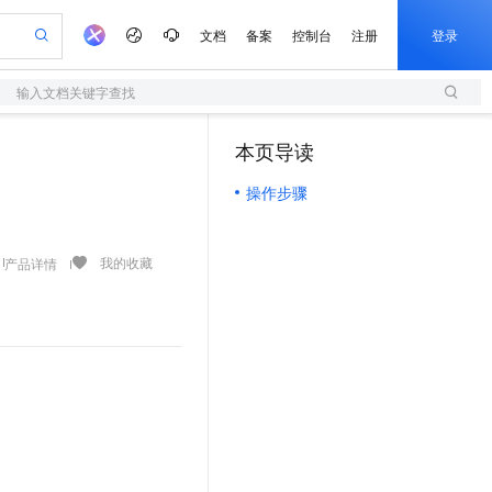
文档
备案
控制台
注册
登录
输入文档关键字查找
验
作计划
器
AI 活动
专业服务
服务伙伴合作计划
开发者社区
加入我们
服务平台百炼
阿里云 OPC 创新助力计划
本页导读
（1）
一站式生成采购清单，支持单品或批量购买
S
io：打造专属 AI 语音助手
S产品伙伴计划（繁花）
峰会
造的大模型服务与应用开发平台
轻量应用服务器
一句话生成原生可编辑精美 PPT 文稿
AI 生产力先锋
Al MaaS 服务伙伴赋能合作
域名
博文
Careers
至高可申请百万元
操作步骤
性可伸缩的云计算服务
开启高性价比 AI 编程新体验
Qwen-Audio-3.0-Realtime 端到端实时语音角色扮演
输入一句话想法, 轻松生成专业的 PPT
先锋实践拓展 AI 生产力的边界
快速构建应用程序和网站，即刻迈出上云第一步
Token 补贴，五大权
计划
海大会
伙伴信用分合作计划
商标
问答
社会招聘
益加速 OPC 成功
S
eek-V4-Pro
数字证书管理服务（原SSL证书）
一键部署幻兽帕鲁游戏服务器
飞天发布时刻
HOT
划
备案
电子书
校园招聘
pSeek-V4-Pro
视频创作，一键激活电商全链路生产力
全托管，含MySQL、PostgreSQL、SQL Server、MariaDB多引擎
实现全站HTTPS，呈现可信的WEB访问
一键购买专属联机服务器，轻松开启游戏
所见，即是所愿
我的收藏
产品详情
更多支持
划
公司注册
镜像站
视频生成
语音识别与合成
专属 QwenPaw
短信服务
漫剧工坊：一站式动画创作平台
AI 实训营
HOT
合作伙伴培训与认证
划
上云迁移
的智能体编程平台
站生成，高效打造优质广告素材
从聊天伙伴进化为能主动干活的本地数字员工
快速生产连贯的高质量长漫剧
从基础到进阶，Agent 创客手把手教你
国内短信简单易用，安全可靠，秒级触达，全球覆盖200+国家和地区。
e-1.1-T2V
Qwen3-TTS-Flash
lScope
我要反馈
查询合作伙伴
畅细腻的高质量视频
离线语音合成大模型，多语言方言自适应，低延迟高稳定
n Alibaba Cloud ISV 合作
代维服务
olarDB
建企业门户网站
大数据开发治理平台 DataWorks
10 分钟搭建微信、支付宝小程序
创新加速
ope
登录合作伙伴管理后台
我要建议
站，无忧落地极速上线
以可视化方式快速构建移动和 PC 门户网站
100%兼容MySQL、PostgreSQL，兼容Oracle，支持集中和分布式
高效部署网站，快速应用到小程序
Data Agent 驱动的一站式 Data+AI 开发治理平台
e-1.1-I2V
Cosyvoice-V3-Flash
安全
畅自然，细节丰富
高表现力语音合成大模型，语音克隆听感自然
我要投诉
上云场景组合购
伴
边界网络安全防护产品
漫剧创作，剧本、分镜、视频高效生成
覆盖90%+业务场景，专享组合折扣价
2V
VPN
Fun-ASR