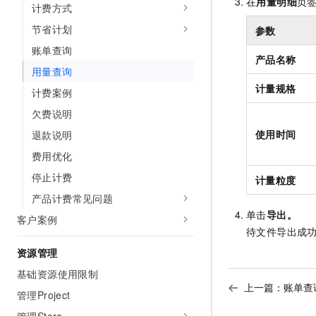
在
用量明细
页
计费方式
AI 产品 免费试用
网络
安全
云开发大赛
Tableau 订阅
1亿+ 大模型 tokens 和 
节省计划
参数
可观测
入门学习赛
中间件
AI空中课堂在线直播课
账单查询
140+云产品 免费试用
产品名称
大模型服务
上云与迁云
用量查询
产品新客免费试用，最长1
数据库
生态解决方案
计量规格
千问AI平台-Token Plan
计费案例
企业出海
大模型ACA认证体验
大数据计算
欠费说明
助力企业全员 AI 认知与能
行业生态解决方案
政企业务
媒体服务
使用时间
退款说明
千问AI平台-模型体验
开发者生态解决方案
在线体验全尺寸、多种模态
费用优化
企业服务与云通信
AI 开发和 AI 应用解决
停止计费
Happy 系列大模型
计量粒度
域名与网站
产品计费常见问题
单击
导出。
终端用户计算
客户案例
待文件导出成
Serverless
大模型解决方案
资源管理
开发工具
基础资源使用限制
快速部署 Dify，高效搭建 
上一篇：
账单查
管理Project
迁移与运维管理