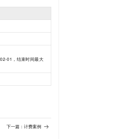
文戏情感细腻自然，动作戏激烈拳拳到肉，实现更强表演能力
支持中英文自由切换，具备更强的噪声鲁棒性
云聚AI 严选权益
SSL 证书
，一键激活高效办公新体验
精选AI产品，从模型到应用全链提效
堡垒机
AI 用量加速计划
应用
防火墙
、识别商机，让客服更高效、服务更出色。
新老同享，达量后返
千问办公
主机安全
NEW
的智能体编程平台
一站式AI生产力平台
AI 应用及服务市场
2-02-01，结束时间最大
伶鹊
企业级人与Agent协作平台，接入和调度多个数字员工
智能客服平台，对话机器人、对话分析、智能外呼
AI 应用
大模型服务平台百炼 - 全妙
大模型
应用创作平台
多模态内容创作工具，已接入 DeepSeek
自然语言处理
数据标注
机器学习
息提取
与 AI 智能体进行实时音视频通话
下一篇：
计费案例
从文本、图片、视频中提取结构化的属性信息
构建支持视频理解的 AI 音视频实时通话应用