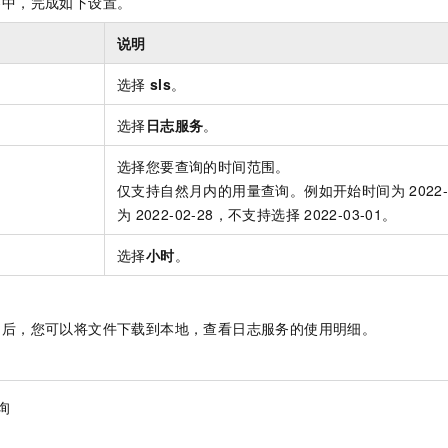
签
中，完成如下设置。
服务生态伙伴
视觉 Coding、空间感知、多模态思考等全面升级
1M上下文，专为长程任务能力而生
云工开物
企业应用
Night Plan 支持 Qwen 3.8-Max
AI 办公
NEW
Red Hat
30+ 款产品免费体验
夜间 5 折，Qwen/Meoo/TokenPlan 客户专享
AI智能应用
说明
科研合作
ERP
堂（旗舰版）
SUSE
智能客服
选择
sls
。
AI 应用构建
大模型原生
CRM
2个月
自动承接线索
建站小程序
选择
日志服务
。
Qoder
大模型服务平台百炼-应用模版
OA 办公系统
HOT
NEW
面向真实软件
个人版上线、团队版降价；千问3.8-Max首发发尝鲜
丰富多元化的应用模版和解决方案
力提升
财税管理
模板建站
选择您要查询的时间范围。
仅支持自然月内的用量查询。例如开始时间为
202
万有无界
大模型服务平台百炼-智能体
400电话
定制建站
为
2022-02-28，不支持选择
2022-03-01。
的模型效果
灵活可视化地构建企业级 Agent
方案
广告营销
模板小程序
秒悟
人工智能平台 PAI
选择
小时
。
定制小程序
云端极速 AI 
新一代 AI 视频生成模型，深度适配广告营销等场景
AI Native 的算法工程平台，一站式完成建模、训练、推理服务部署
APP 开发
功后，您可以将文件下载到本地，查看日志服务的使用明细。
建站系统
AI 应用
10分钟微调：让0.6B模型媲美235B模型
多模态数据信
询
依托云原生高可用架构,实现Dify私有化部署
用1%尺寸在特定领域达到大模型90%以上效果