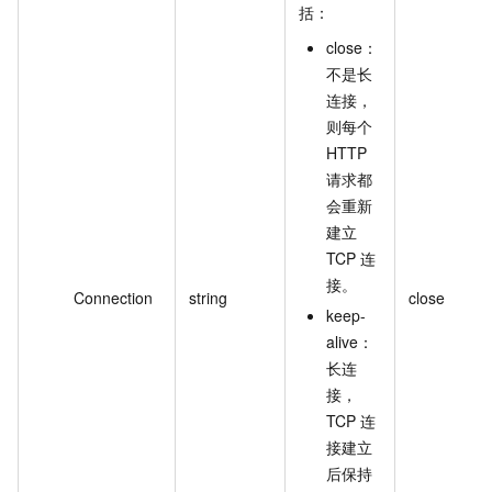
括：
close：
不是长
连接，
则每个
HTTP
请求都
会重新
建立
TCP 连
接。
Connection
string
close
keep-
alive：
长连
接，
TCP 连
接建立
后保持