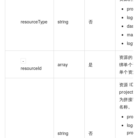
proj
log
resourceType
string
否
das
mac
logta
资源的 
array
是
绑单个资
resourceId
单个资源 
资源 I
projec
为拼接字符
名称。
proj
logs
proje
string
否