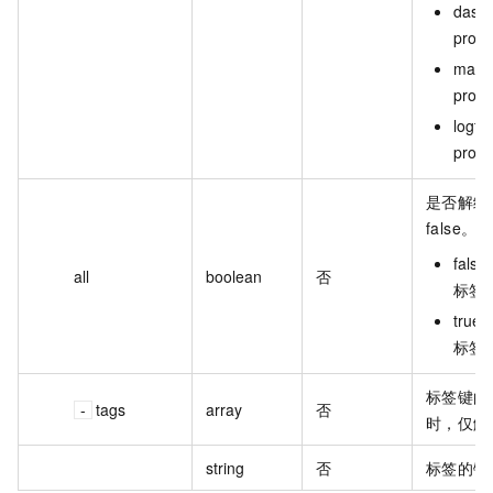
dash
proj
mach
proj
logta
proje
是否解绑
false。
fal
all
boolean
否
标签
tru
标签
标签键的列表
tags
array
否
时，仅解
string
否
标签的键