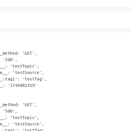
：
_method: 'GET',

 '200',

__: 'testTopic',

e__: 'testSource',

_:tag1': 'testTag',

_: '1744882259'

_method: 'GET',

 '500',

__: 'testTopic',

e__: 'testSource',

_:tag1': 'testTag',
