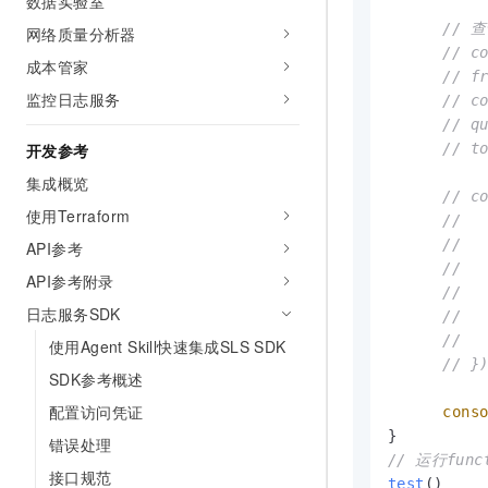
数据实验室
// 
网络质量分析器
// c
成本管家
// f
监控日志服务
// c
// q
开发参考
// t
集成概览
// c
使用Terraform
//  
//  
API参考
//  
API参考附录
//  
日志服务SDK
//  
//  
使用Agent Skill快速集成SLS SDK
// }
SDK参考概述
配置访问凭证
cons
错误处理
// 运行func
接口规范
test