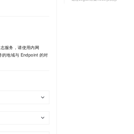
文戏情感细腻自然，动作戏激烈拳拳到肉，实现更强表演能力
支持中英文自由切换，具备更强的噪声鲁棒性
云聚AI 严选权益
SSL 证书
，一键激活高效办公新体验
精选AI产品，从模型到应用全链提效
堡垒机
AI 用量加速计划
应用
防火墙
、识别商机，让客服更高效、服务更出色。
新老同享，达量后返
千问办公
主机安全
NEW
的智能体编程平台
一站式AI生产力平台
日志服务，请使用内网
持的地域与
Endpoint
的对
AI 应用及服务市场
伶鹊
企业级人与Agent协作平台，接入和调度多个数字员工
智能客服平台，对话机器人、对话分析、智能外呼
AI 应用
大模型服务平台百炼 - 全妙
大模型
应用创作平台
多模态内容创作工具，已接入 DeepSeek
自然语言处理
数据标注
机器学习
息提取
与 AI 智能体进行实时音视频通话
从文本、图片、视频中提取结构化的属性信息
构建支持视频理解的 AI 音视频实时通话应用