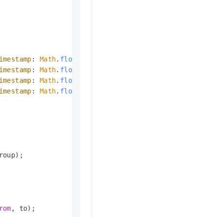
imestamp
: 
Math
.
floor
(
new
Date
().
getTime
() / 
1000
) },

imestamp
: 
Math
.
floor
(
new
Date
().
getTime
() / 
1000
) },

imestamp
: 
Math
.
floor
(
new
Date
().
getTime
() / 
1000
) },

imestamp
: 
Math
.
floor
(
new
Date
().
getTime
() / 
1000
) }

oup);

rom
, to);
