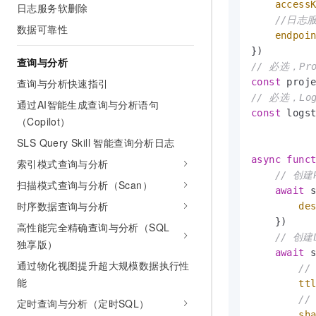
access
日志服务软删除
//日志
数据可靠性
endpoi
查询与分析
// 必选，Pr
查询与分析快速指引
const
 proj
// 必选，Lo
通过AI智能生成查询与分析语句
const
 logs
（Copilot）
SLS Query Skill 智能查询分析日志
async
func
索引模式查询与分析
// 创建P
扫描模式查询与分析（Scan）
await
 
时序数据查询与分析
de
    })

高性能完全精确查询与分析（SQL
// 创建L
独享版）
await
 
通过物化视图提升超大规模数据执行性
/
能
tt
//
定时查询与分析（定时SQL）
sh