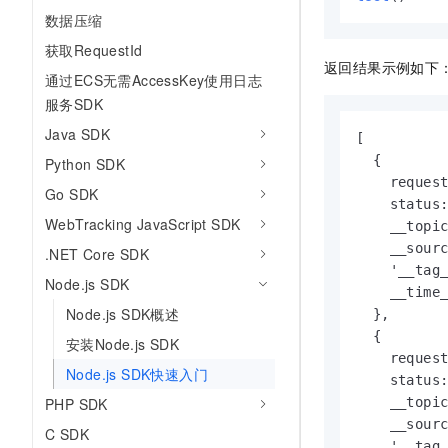
数据压缩
获取RequestId
返回结果示例如下
通过ECS无需AccessKey使用日志
服务SDK
Java SDK
[

  {

Python SDK
    request
Go SDK
    status:
WebTracking JavaScript SDK
    __topic
    __sourc
.NET Core SDK
    '__tag_
Node.js SDK
    __time_
Node.js SDK概述
  },

  {

安装Node.js SDK
    request
Node.js SDK快速入门
    status:
PHP SDK
    __topic
    __sourc
C SDK
    '__tag_