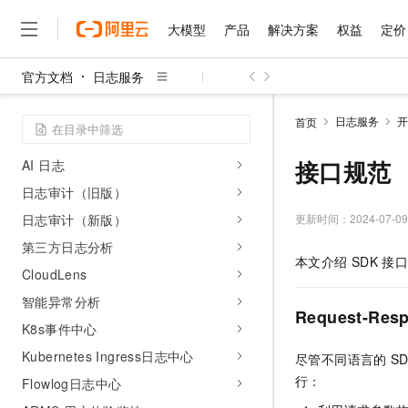
数据投递
大模型
产品
解决方案
权益
定价
技术解决方案
官方文档
日志服务
可观测 MCP 服务接入实现数据查询分
大模型
产品
解决方案
权益
定价
云市场
伙伴
服务
了解阿里云
精选产品
精选解决方案
普惠上云
产品定价
精选商城
成为销售伙伴
售前咨询
为什么选择阿里云
析
千问AI平台
日志服务
开
首页
了解云产品的定价详情
SLS DataAgent(原智能问答助手)
大模型服务平台百炼
睿译宝，AI翻译排版一
普惠上云 官方力荐
分销伙伴
在线服务
网站建设
什么是云计算
大
大模型服务与应用平台
上传文档即自动完成翻译和
云服务器38元/年起，超
接口规范
AI 日志
咨询伙伴
多端小程序
技术领先
云上成本管理
售后服务
日志审计（旧版）
千问大模型
GLM-5.2：长任务时代
官方推荐返现计划
大模型
大模型
精选产品
精选解决方案
Salesforce 国际版订阅
稳定可靠
管理和优化成本
多元化、高性能、安全可靠
推荐新用户得奖励，单订单
更新时间：
2024-07-09
日志审计（新版）
销售伙伴合作计划
自助服务
友盟天域
安全合规
人工智能与机器学习
AI
文本生成
第三方日志分析
无影云电脑
Hermes Agent，打造
云工开物
本文介绍
SDK
接口
无影生态合作计划
在线服务
观测云
分析师报告
CloudLens
随时随地安全接入的云上超
自主进化，持久记忆，越用
高校专属算力普惠，学生认
计算
互联网应用开发
Qwen3.8-Max
HOT
Salesforce On Alibaba C
工单服务
智能异常分析
智能体时代全能旗舰模型
Tuya 物联网平台阿里云
研究报告与白皮书
云解析DNS
快速拥有专属 OpenClaw
Consulting Partner 合
Request-Res
大数据
容器
免费试用
短信专区
K8s事件中心
蓝凌 OA
Qwen3.7-Plus
AI 大模型销售与服务生
现代化应用
存储
天池大赛
Kubernetes Ingress日志中心
尽管不同语言的
S
能看、能想、能动手的多模
云原生大数据计算服务 Max
解决方案免费试用 新老
电子合同
行：
Flowlog日志中心
面向分析的企业级SaaS模
最高领取价值200元试用
安全
网络与CDN
AI 算法大赛
Qwen3-VL-Plus
畅捷通