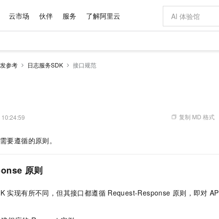
云市场
伙伴
服务
了解阿里云
AI 特惠
数据与 API
成为产品伙伴
企业增值服务
最佳实践
价格计算器
AI 场景体
基础软件
产品伙伴合
阿里云认证
市场活动
配置报价
大模型
发参考
日志服务SDK
接口规范
自助选配和估算价格
步到位
域名与网站
智启 AI 普惠权益
产品生态集成认证中心
企业支持计划
云上春晚
Qwen Audio：打造专属 AI 语音助手
千问官方 MaaS 平台，为开发者和 Agent 而生，新用户赠送 1 亿 + tokens 额度
云服务器 EC
一句话生成原生
AI Coding
阿里云Maa
2026 阿里云
为企业打
数据集
Windows
大模型认证
模型
NEW
NEW
格式还原
值低价云产品抢先购
提供智能易用的域名与建站服务
至高享 1亿+免费 tokens，加速 Al 应用落地
Qwen-Audio-3.0-Realtime 端到端实时语音角色扮演
安全可靠、弹
输入一句话想法,
智能编程，一键
产品生态伙伴
专家技术服务
云上奥运之旅
弹性计算合作
阿里云中企出
手机三要素
宝塔 Linux
全部认证
价格优势
开源旗舰模型
对象存储 OSS
即刻拥有 DeepSeek-V4-Pro
阿里云 OPC 创新助力计划
云数据库 RD
一键部署幻兽
AI 电商营销
产品生态伙伴工作台
企业增值服务台
云栖战略参考
云存储合作计
云栖大会
身份实名认证
CentOS
训练营
推动算力普惠，释放技术红利
的大模型服务
最高返9万
真正可用的 1M 上下文,一次完成代码全链路开发
轻松解锁专属 DeepSeek-V4-Pro
至高百万元 Token 补贴，加速一人公司成长
稳定、安全、高性价比、高性能的云存储服务
一键购买专属
从图文生成到
复制 MD 格式
 10:24:59
云上的中国
数据库合作计
活动全景
短信
Docker
图片和
自进化智能体
人工智能平台 PAI
5 分钟轻松部署专属 QwenPaw
Token Plan 模型订阅计划
Qoder
高效搭建 AI
AI 广告创作
企业成长
大模型
NEW
HOT
信息公告
需要遵循的原则。
看见新力量
云网络合作计
OCR 文字识别
JAVA
级电脑
越聪明
证享300元代金券
一站式AI开发、训练和推理服务
Qwen3.8-Max 首发尝鲜，限时加量 10 倍，夜间低至2折
从聊天伙伴进化为能主动干活的本地数字员工
面向真实软件
图文、视频一
Kimi-K3
HappyHors
NEW
魔搭 Mode
loud
服务实践
官网公告
Kimi 最新旗舰模型，长程编程与推理利器
让文字生成流
金融模力时刻
Salesforce O
版
发票查验
全能环境
Qoder CN
Claude Code + GStack 打造工程团队
千问办公，限时限量积分加倍
云原生数据库 P
低代码高效构
AI 建站
NEW
作计划
ponse
原则
计划
创新中心
魔搭 ModelSc
健康状态
让AI从“聊天伙伴”进化为能干活的“数字员工”
覆盖公网/内网、递归/权威、移动APP等全场景解析服务
安装技能 GStack，拥有专属 AI 工程团队
你的AI工作搭子，覆盖日常办公高频场景
基于千问大模型等，支持代码智能生成、研发智能问答
0 代码专业建
客户案例
天气预报查询
操作系统
Deepseek-v4-pro
HappyHors
态合作计划
DK
实现有所不同，但其接口都遵循
Request-Response
原则，即对
AP
态智能体模型
旗舰 MoE 大模型，百万上下文与顶尖推理能力
图生视频，流
Compute
同享
容器服务 Kubernetes 版 ACK
万小智 AI 建站低至 15元/月
云防火墙
AI 短剧/漫剧
快递物流查询
WordPress
成为服务伙
高校合作
式云数据仓库
点，立即开启云上创新
提供一站式管理容器应用的 K8s 服务
送.CN域名，送备案服务码
云原生的云上
AI助力短剧
GLM-5.2
Wan2.7-T
Ubuntu