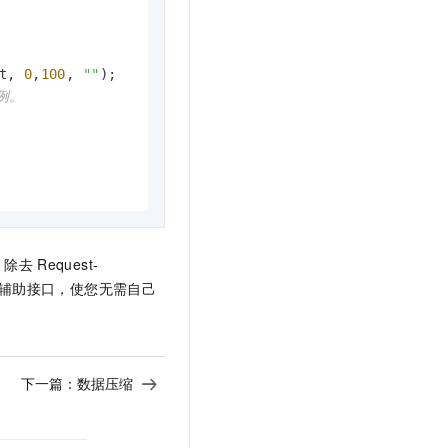
t.diy 一步搞定创意建站
构建大模型应用的安全防护体系
通过自然语言交互简化开发流程,全栈开发支持
通过阿里云安全产品对 AI 应用进行安全防护
t, 
0
,
100
, 
""
实例。
。除去
Request-
辅助接口，使您无需自己
下一篇：
数据压缩