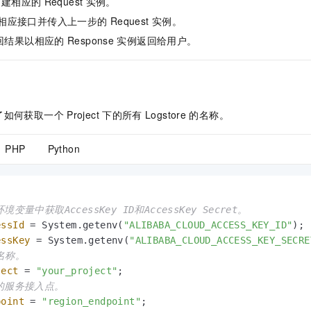
构建相应的
Request
实例。
服务生态伙伴
视觉 Coding、空间感知、多模态思考等全面升级
1M上下文，专为长程任务能力而生
云工开物
企业应用
Night Plan 支持 Qwen 3.8-Max
AI 办公
NEW
相应接口并传入上一步的
Request
实例。
Red Hat
30+ 款产品免费体验
夜间 5 折，Qwen/Meoo/TokenPlan 客户专享
AI智能应用
科研合作
ERP
回结果以相应的
Response
实例返回给用户。
堂（旗舰版）
SUSE
智能客服
AI 应用构建
大模型原生
CRM
2个月
自动承接线索
建站小程序
Qoder
大模型服务平台百炼-应用模版
OA 办公系统
HOT
NEW
面向真实软件
个人版上线、团队版降价；千问3.8-Max首发发尝鲜
丰富多元化的应用模版和解决方案
力提升
了如何获取一个
Project
下的所有
Logstore
的名称。
财税管理
模板建站
万有无界
大模型服务平台百炼-智能体
400电话
定制建站
PHP
Python
的模型效果
灵活可视化地构建企业级 Agent
方案
广告营销
模板小程序
秒悟
人工智能平台 PAI
定制小程序
云端极速 AI 
新一代 AI 视频生成模型，深度适配广告营销等场景
AI Native 的算法工程平台，一站式完成建模、训练、推理服务部署
。
境变量中获取AccessKey ID和AccessKey Secret。
APP 开发
essId
=
 System.getenv(
"ALIBABA_CLOUD_ACCESS_KEY_ID"
建站系统
essKey
=
 System.getenv(
"ALIBABA_CLOUD_ACCESS_KEY_SECRE
t名称。   
ject
=
"your_project"
AI 应用
10分钟微调：让0.6B模型媲美235B模型
多模态数据信
务的服务接入点。
依托云原生高可用架构,实现Dify私有化部署
用1%尺寸在特定领域达到大模型90%以上效果
point
=
"region_endpoint"