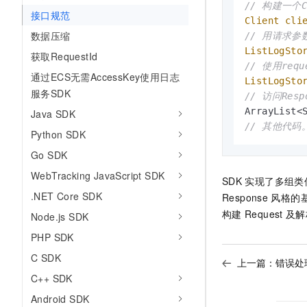
// 构建一个C
10 分钟在聊天系统中增加
专有云
接口规范
Client
cli
数据压缩
// 用请求参数
ListLogSto
获取RequestId
// 使用req
通过ECS无需AccessKey使用日志
ListLogSto
服务SDK
// 访问Re
Java SDK
// 其他代码
Python SDK
Go SDK
WebTracking JavaScript SDK
SDK
实现了多组类
.NET Core SDK
Response
风格的
构建
Request
及解
Node.js SDK
PHP SDK
C SDK
上一篇：
错误处
C++ SDK
Android SDK