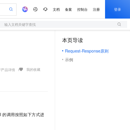
文档
备案
控制台
注册
登录
输入文档关键字查找
验
作计划
器
AI 活动
专业服务
服务伙伴合作计划
开发者社区
加入我们
服务平台百炼
阿里云 OPC 创新助力计划
本页导读
（1）
一站式生成采购清单，支持单品或批量购买
S
可编辑精美 PPT 文稿
S产品伙伴计划（繁花）
峰会
造的大模型服务与应用开发平台
轻量应用服务器
Agency Agents：拥有专属领域专家
AI 生产力先锋
Al MaaS 服务伙伴赋能合作
域名
博文
Careers
至高可申请百万元
Request-Response原则
性可伸缩的云计算服务
 轻松生成专业的 PPT
开启高性价比 AI 编程新体验
先锋实践拓展 AI 生产力的边界
快速构建应用程序和网站，即刻迈出上云第一步
多领域专家智能体,一键组建 AI 虚拟交付团队
Token 补贴，五大权
计划
海大会
伙伴信用分合作计划
商标
问答
社会招聘
示例
益加速 OPC 成功
S
帕鲁游戏服务器
数字证书管理服务（原SSL证书）
HappyHorse 打造一站式影视创作平台
飞天发布时刻
HOT
划
备案
电子书
校园招聘
联机服务器，轻松开启游戏
视频创作，一键激活电商全链路生产力
全托管，含MySQL、PostgreSQL、SQL Server、MariaDB多引擎
实现全站 HTTPS，呈现可信的 Web 访问
所见，即是所愿
可视化编排打通从文字构思到成片全链路闭环
我的收藏
产品详情
更多支持
划
公司注册
镜像站
视频生成
语音识别与合成
 智能体与工作流应用
短信服务
漫剧工坊：一站式动画创作平台
AI 实训营
合作伙伴培训与认证
划
上云迁移
的智能体编程平台
站生成，高效打造优质广告素材
通过阿里云百炼高效搭建AI应用,助力高效开发
快速生产连贯的高质量长漫剧
从基础到进阶，Agent 创客手把手教你
国内短信简单易用，安全可靠，秒级触达，全球覆盖200+国家和地区。
e-1.1-T2V
Qwen3-TTS-Flash
lScope
我要反馈
查询合作伙伴
畅细腻的高质量视频
离线语音合成大模型，多语言方言自适应，低延迟高稳定
n Alibaba Cloud ISV 合作
代维服务
olarDB
建企业门户网站
大数据开发治理平台 DataWorks
10 分钟搭建微信、支付宝小程序
创新加速
ope
登录合作伙伴管理后台
我要建议
站，无忧落地极速上线
以可视化方式快速构建移动和 PC 门户网站
100%兼容MySQL、PostgreSQL，兼容Oracle，支持集中和分布式
高效部署网站，快速应用到小程序
Data Agent 驱动的一站式 Data+AI 开发治理平台
e-1.1-I2V
Cosyvoice-V3-Flash
安全
I
的调用按照如下方式进
畅自然，细节丰富
高表现力语音合成大模型，语音克隆听感自然
我要投诉
上云场景组合购
伴
边界网络安全防护产品
漫剧创作，剧本、分镜、视频高效生成
覆盖90%+业务场景，专享组合折扣价
2V
VPN
Fun-ASR