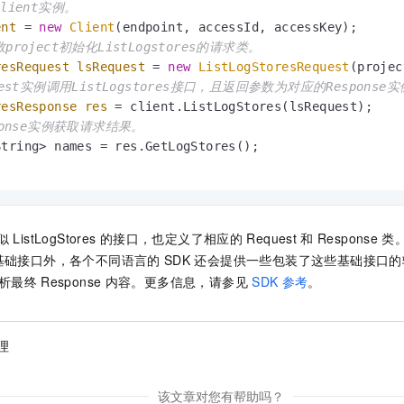
lient实例。
一个 AI 助手
即刻拥有 DeepSeek-R1 满血版
超强辅助，Bol
ent
=
new
Client
在企业官网、通讯软件中为客户提供 AI 客服
多种方案随心选，轻松解锁专属 DeepSeek
project初始化ListLogstores的请求类。
resRequest
lsRequest
=
new
ListLogStoresRequest
(projec
uest实例调用ListLogstores接口，且返回参数为对应的Response
resResponse
res
=
sponse实例获取请求结果。
。
似
ListLogStores
的接口，也定义了相应的
Request
和
Response
类
基础接口外，各个不同语言的
SDK
还会提供一些包装了这些基础接口的
析最终
Response
内容。更多信息，请参见
SDK
参考
。
理
该文章对您有帮助吗？