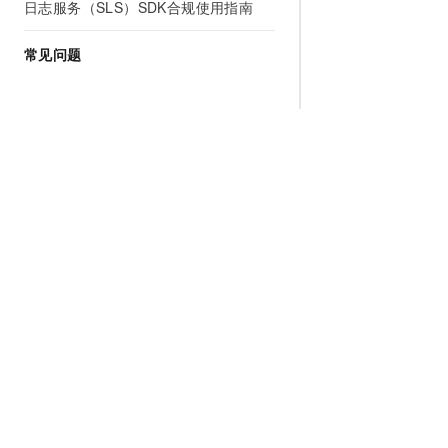
日志服务（SLS）SDK合规使用指南
常见问题
为什么选择阿里云
大模型
产品和定
什么是云计算
千问大模型
全部产品
全球基础设施
大模型服务
免费试用
技术领先
AI应用构建
产品动态
稳定可靠
产品定价
安全合规
配置报价