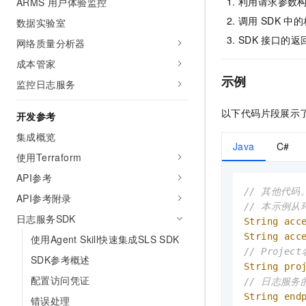
利用请求参数
ARMS 用户体验监控
AI 产品 免费试用
网络
安全
云开发大赛
调用
SDK
中的
Tableau 订阅
数据实验室
1亿+ 大模型 tokens 和 
可观测
入门学习赛
SDK
接口的返
网络质量分析器
中间件
AI空中课堂在线直播课
140+云产品 免费试用
大模型服务
成本管家
上云与迁云
产品新客免费试用，最长1
数据库
示例
生态解决方案
监控日志服务
千问AI平台-Token Plan
企业出海
大模型ACA认证体验
大数据计算
助力企业全员 AI 认知与能
以下代码片段展示
行业生态解决方案
开发参考
政企业务
媒体服务
千问AI平台-模型体验
集成概览
开发者生态解决方案
Java
C#
在线体验全尺寸、多种模态
企业服务与云通信
使用Terraform
AI 开发和 AI 应用解决
Happy 系列大模型
API参考
域名与网站
// 其他代码
API参考附录
// 本示例从环
终端用户计算
日志服务SDK
String
acc
Serverless
String
acc
使用Agent Skill快速集成SLS SDK
大模型解决方案
// Projec
SDK参考概述
开发工具
String
pro
快速部署 Dify，高效搭建 
配置访问凭证
// 日志服
迁移与运维管理
String
end
错误处理