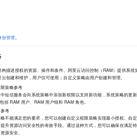
服务生态伙伴
视觉 Coding、空间感知、多模态思考等全面升级
1M上下文，专为长程任务能力而生
云工开物
企业应用
Night Plan 支持 Qwen 3.8-Max
AI 办公
NEW
Red Hat
30+ 款产品免费体验
夜间 5 折，Qwen/Meoo/TokenPlan 客户专享
AI智能应用
科研合作
ERP
堂（旗舰版）
SUSE
智能客服
AI 应用构建
大模型原生
CRM
2个月
自动承接线索
建站小程序
身份管理
。
Qoder
大模型服务平台百炼-应用模版
OA 办公系统
HOT
NEW
面向真实软件
个人版上线、团队版降价；千问3.8-Max首发发尝鲜
丰富多元化的应用模版和解决方案
力提升
财税管理
模板建站
略
万有无界
大模型服务平台百炼-智能体
400电话
定制建站
的模型效果
灵活可视化地构建企业级 Agent
结构描述授权的资源、操作和条件。阿里云访问控制（RAM）提供系统
方案
广告营销
模板小程序
秒悟
里云创建和维护，用户仅可使用；自定义策略由用户创建和管理。
人工智能平台 PAI
定制小程序
云端极速 AI 
新一代 AI 视频生成模型，深度适配广告营销等场景
AI Native 的算法工程平台，一站式完成建模、训练、推理服务部署
权限策略参考
程中短信服务会向系统策略中添加新权限以支持新功能，系统策略的更
APP 开发
包括
RAM
用户、RAM
用户组和
RAM
角色。
建站系统
略参考
策略不能满足您的要求，您可以创建自定义权限策略实现最小授权。自
AI 应用
10分钟微调：让0.6B模型媲美235B模型
多模态数据信
是提升资源访问安全性的有效手段。通过这种方式，您可以确保在满足
依托云原生高可用架构,实现Dify私有化部署
用1%尺寸在特定领域达到大模型90%以上效果
的资源安全。