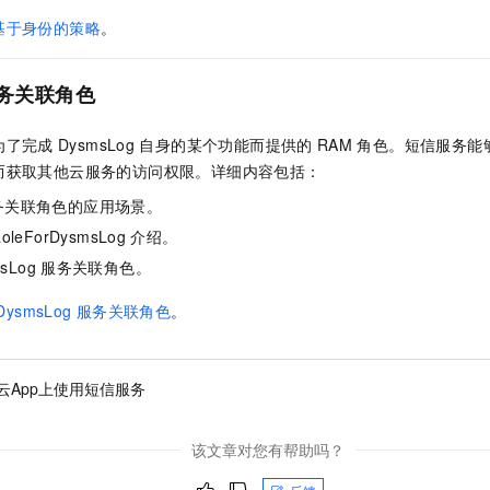
一个 AI 助手
即刻拥有 DeepSeek-R1 满血版
超强辅助，Bol
基于身份的策略
。
在企业官网、通讯软件中为客户提供 AI 客服
多种方案随心选，轻松解锁专属 DeepSeek
务关联角色
为了完成
DysmsLog
自身的某个功能而提供的
RAM
角色。短信服务能
而获取其他云服务的访问权限。详细内容包括：
务关联角色的应用场景。
eRoleForDysmsLog
介绍。
sLog
服务关联角色。
DysmsLog
服务关联角色
。
云App上使用短信服务
该文章对您有帮助吗？