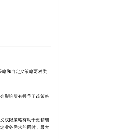
文戏情感细腻自然，动作戏激烈拳拳到肉，实现更强表演能力
支持中英文自由切换，具备更强的噪声鲁棒性
云聚AI 严选权益
SSL 证书
，一键激活高效办公新体验
精选AI产品，从模型到应用全链提效
堡垒机
AI 用量加速计划
应用
防火墙
、识别商机，让客服更高效、服务更出色。
新老同享，达量后返
千问办公
主机安全
NEW
的智能体编程平台
一站式AI生产力平台
AI 应用及服务市场
伶鹊
企业级人与Agent协作平台，接入和调度多个数字员工
智能客服平台，对话机器人、对话分析、智能外呼
AI 应用
策略和自定义策略两种类
大模型服务平台百炼 - 全妙
大模型
应用创作平台
多模态内容创作工具，已接入 DeepSeek
自然语言处理
新会影响所有授予了该策略
数据标注
机器学习
定义权限策略有助于更精细
息提取
与 AI 智能体进行实时音视频通话
特定业务需求的同时，最大
从文本、图片、视频中提取结构化的属性信息
构建支持视频理解的 AI 音视频实时通话应用