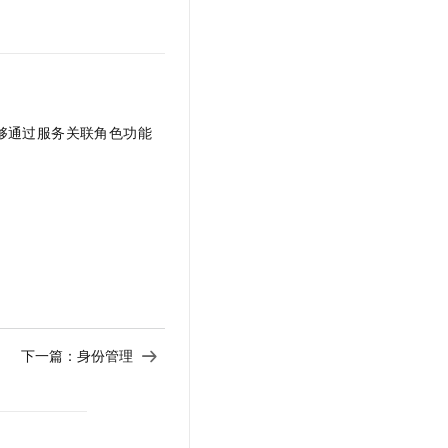
t.diy 一步搞定创意建站
构建大模型应用的安全防护体系
通过自然语言交互简化开发流程,全栈开发支持
通过阿里云安全产品对 AI 应用进行安全防护
够通过服务关联角色功能
下一篇：
身份管理