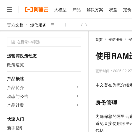
大模型
产品
解决方案
权益
定价
官方文档
短信服务
大模型
产品
解决方案
权益
定价
云市场
伙伴
服务
了解阿里云
精选产品
精选解决方案
普惠上云
产品定价
精选商城
成为销售伙伴
售前咨询
为什么选择阿里云
千问AI平台
短信服务
安
首页
了解云产品的定价详情
大模型服务平台百炼
睿译宝，AI翻译排版一
普惠上云 官方力荐
分销伙伴
在线服务
网站建设
什么是云计算
大
大模型服务与应用平台
上传文档即自动完成翻译和
云服务器38元/年起，超
使用RAM
运营商政策动态
咨询伙伴
多端小程序
技术领先
云上成本管理
售后服务
千问大模型
GLM-5.2：长任务时代
官方推荐返现计划
大模型
政策速览
大模型
精选产品
精选解决方案
Salesforce 国际版订阅
稳定可靠
管理和优化成本
多元化、高性能、安全可靠
推荐新用户得奖励，单订单
更新时间：
2025-02-27
销售伙伴合作计划
自助服务
友盟天域
安全合规
人工智能与机器学习
AI
产品概述
文本生成
无影云电脑
Hermes Agent，打造
云工开物
本文旨在为您介绍
无影生态合作计划
在线服务
产品简介
观测云
分析师报告
随时随地安全接入的云上超
自主进化，持久记忆，越用
高校专属算力普惠，学生认
计算
互联网应用开发
Qwen3.8-Max
HOT
Salesforce On Alibaba C
工单服务
动态与公告
智能体时代全能旗舰模型
Tuya 物联网平台阿里云
研究报告与白皮书
云解析DNS
快速拥有专属 OpenClaw
Consulting Partner 合
身份管理
大数据
容器
产品计费
免费试用
短信专区
蓝凌 OA
Qwen3.7-Plus
AI 大模型销售与服务生
现代化应用
存储
天池大赛
为确保您的阿里云
能看、能想、能动手的多模
云原生大数据计算服务 Max
解决方案免费试用 新老
快速入门
电子合同
避免直接使用阿里
面向分析的企业级SaaS模
最高领取价值200元试用
安全
网络与CDN
新手指引
AI 算法大赛
Qwen3-VL-Plus
包括：
畅捷通