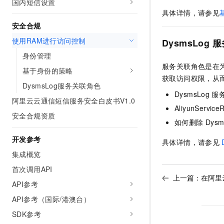
国内短信设置
10 分钟在聊天系统中增加
专有云
具体详情，请参见
安全合规
使用RAM进行访问控制
DysmsLog
服
身份管理
服务关联角色是在
基于身份的策略
获取访问权限，从
DysmsLog服务关联角色
DysmsLog
服
阿里云云通信短信服务安全白皮书V1.0
AliyunServic
安全合规资质
如何删除
Dysm
开发参考
具体详情，请参见
集成概览
首次调用API
上一篇：
在阿里
API参考
API参考（国际/港澳台）
SDK参考