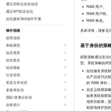
通过控制台发送短信
AI 产品 免费试用
网络
安全
云开发大赛
RAM
用户。
Tableau 订阅
1亿+ 大模型 tokens 和 
通过API发送短信
RAM
用户组。
可观测
入门学习赛
中间件
AI空中课堂在线直播课
短信服务Skill操作手册
140+云产品 免费试用
RAM
角色。
大模型服务
上云与迁云
产品新客免费试用，最长1
数据库
生态解决方案
操作指南
具体详情，请参见
千问AI平台-Token Plan
企业出海
大模型ACA认证体验
大数据计算
使用须知
助力企业全员 AI 认知与能
行业生态解决方案
政企业务
基于身份的策
审核规范
媒体服务
千问AI平台-模型体验
开发者生态解决方案
短信资质
在线体验全尺寸、多种模态
企业服务与云通信
权限策略通过语法
AI 开发和 AI 应用解决
短信签名
型。系统策略由阿
Happy 系列大模型
域名与网站
短信模板
短信服务系统
引流管理
终端用户计算
在产品迭代过
发送文本短信
的
RAM
身份，
Serverless
大模型解决方案
自定义权限策
多媒体短信
如果系统权限
开发工具
国际/港澳台短信
快速部署 Dify，高效搭建 
地管控权限，
业务统计
迁移与运维管理
程度地保护您