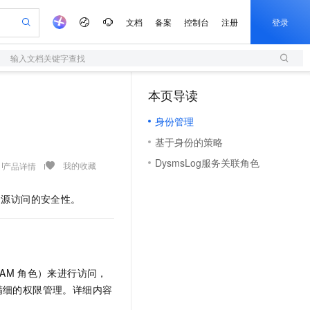
文档
备案
控制台
注册
登录
输入文档关键字查找
验
作计划
器
AI 活动
专业服务
服务伙伴合作计划
开发者社区
加入我们
服务平台百炼
阿里云 OPC 创新助力计划
本页导读
（1）
一站式生成采购清单，支持单品或批量购买
S
可编辑精美 PPT 文稿
S产品伙伴计划（繁花）
峰会
造的大模型服务与应用开发平台
轻量应用服务器
Agency Agents：拥有专属领域专家
AI 生产力先锋
Al MaaS 服务伙伴赋能合作
域名
博文
Careers
至高可申请百万元
身份管理
性可伸缩的云计算服务
 轻松生成专业的 PPT
开启高性价比 AI 编程新体验
先锋实践拓展 AI 生产力的边界
快速构建应用程序和网站，即刻迈出上云第一步
多领域专家智能体,一键组建 AI 虚拟交付团队
Token 补贴，五大权
计划
海大会
伙伴信用分合作计划
商标
问答
社会招聘
基于身份的策略
益加速 OPC 成功
S
帕鲁游戏服务器
数字证书管理服务（原SSL证书）
HappyHorse 打造一站式影视创作平台
飞天发布时刻
HOT
划
备案
电子书
校园招聘
DysmsLog服务关联角色
联机服务器，轻松开启游戏
视频创作，一键激活电商全链路生产力
全托管，含MySQL、PostgreSQL、SQL Server、MariaDB多引擎
实现全站HTTPS，呈现可信的WEB访问
所见，即是所愿
可视化编排打通从文字构思到成片全链路闭环
我的收藏
产品详情
更多支持
划
公司注册
镜像站
视频生成
语音识别与合成
 智能体与工作流应用
短信服务
漫剧工坊：一站式动画创作平台
AI 实训营
资源访问的安全性。
合作伙伴培训与认证
划
上云迁移
的智能体编程平台
站生成，高效打造优质广告素材
通过阿里云百炼高效搭建AI应用,助力高效开发
快速生产连贯的高质量长漫剧
从基础到进阶，Agent 创客手把手教你
国内短信简单易用，安全可靠，秒级触达，全球覆盖200+国家和地区。
e-1.1-T2V
Qwen3-TTS-Flash
lScope
我要反馈
查询合作伙伴
畅细腻的高质量视频
离线语音合成大模型，多语言方言自适应，低延迟高稳定
n Alibaba Cloud ISV 合作
代维服务
olarDB
建企业门户网站
大数据开发治理平台 DataWorks
10 分钟搭建微信、支付宝小程序
创新加速
ope
登录合作伙伴管理后台
我要建议
站，无忧落地极速上线
以可视化方式快速构建移动和 PC 门户网站
100%兼容MySQL、PostgreSQL，兼容Oracle，支持集中和分布式
高效部署网站，快速应用到小程序
Data Agent 驱动的一站式 Data+AI 开发治理平台
e-1.1-I2V
Cosyvoice-V3-Flash
安全
AM
角色）来进行访问，
畅自然，细节丰富
高表现力语音合成大模型，语音克隆听感自然
我要投诉
上云场景组合购
伴
精细的权限管理。详细内容
边界网络安全防护产品
漫剧创作，剧本、分镜、视频高效生成
覆盖90%+业务场景，专享组合折扣价
2V
VPN
Fun-ASR