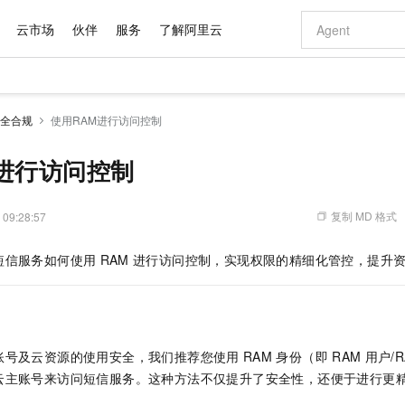
云市场
伙伴
服务
了解阿里云
AI 特惠
数据与 API
成为产品伙伴
企业增值服务
最佳实践
价格计算器
AI 场景体
基础软件
产品伙伴合
阿里云认证
市场活动
配置报价
大模型
全合规
使用RAM进行访问控制
自助选配和估算价格
步到位
域名与网站
智启 AI 普惠权益
产品生态集成认证中心
企业支持计划
云上春晚
Qwen Audio：打造专属 AI 语音助手
千问官方 MaaS 平台，为开发者和 Agent 而生，新用户赠送 1 亿 + tokens 额度
云服务器 EC
一句话生成原生
AI Coding
阿里云Maa
2026 阿里云
为企业打
数据集
Windows
大模型认证
模型
NEW
NEW
格式还原
值低价云产品抢先购
提供智能易用的域名与建站服务
至高享 1亿+免费 tokens，加速 Al 应用落地
Qwen-Audio-3.0-Realtime 端到端实时语音角色扮演
安全可靠、弹
输入一句话想法,
智能编程，一键
进行访问控制
产品生态伙伴
专家技术服务
云上奥运之旅
弹性计算合作
阿里云中企出
手机三要素
宝塔 Linux
全部认证
价格优势
开源旗舰模型
对象存储 OSS
即刻拥有 DeepSeek-V4-Pro
阿里云 OPC 创新助力计划
云数据库 RD
一键部署幻兽
AI 电商营销
产品生态伙伴工作台
企业增值服务台
云栖战略参考
云存储合作计
云栖大会
身份实名认证
CentOS
训练营
推动算力普惠，释放技术红利
的大模型服务
最高返9万
真正可用的 1M 上下文,一次完成代码全链路开发
轻松解锁专属 DeepSeek-V4-Pro
至高百万元 Token 补贴，加速一人公司成长
稳定、安全、高性价比、高性能的云存储服务
一键购买专属
从图文生成到
复制 MD 格式
 09:28:57
云上的中国
数据库合作计
活动全景
短信
Docker
图片和
自进化智能体
人工智能平台 PAI
5 分钟轻松部署专属 QwenPaw
Token Plan 模型订阅计划
Qoder
高效搭建 AI
AI 广告创作
企业成长
大模型
NEW
HOT
信息公告
短信服务如何使用
RAM
进行访问控制，实现权限的精细化管控，提升
看见新力量
云网络合作计
OCR 文字识别
JAVA
级电脑
越聪明
证享300元代金券
一站式AI开发、训练和推理服务
Qwen3.8-Max 首发尝鲜，限时加量 10 倍，夜间低至2折
从聊天伙伴进化为能主动干活的本地数字员工
面向真实软件
图文、视频一
Kimi-K3
HappyHors
NEW
魔搭 Mode
loud
服务实践
官网公告
Kimi 最新旗舰模型，长程编程与推理利器
让文字生成流
金融模力时刻
Salesforce O
版
发票查验
全能环境
Qoder CN
Claude Code + GStack 打造工程团队
千问办公，限时限量积分加倍
云原生数据库 P
低代码高效构
AI 建站
NEW
作计划
计划
创新中心
魔搭 ModelSc
健康状态
让AI从“聊天伙伴”进化为能干活的“数字员工”
覆盖公网/内网、递归/权威、移动APP等全场景解析服务
安装技能 GStack，拥有专属 AI 工程团队
你的AI工作搭子，覆盖日常办公高频场景
基于千问大模型等，支持代码智能生成、研发智能问答
0 代码专业建
客户案例
天气预报查询
操作系统
Deepseek-v4-pro
HappyHors
态合作计划
账号及云资源的使用安全，我们推荐您使用
RAM
身份（即
RAM
用户/R
态智能体模型
旗舰 MoE 大模型，百万上下文与顶尖推理能力
图生视频，流
Compute
同享
容器服务 Kubernetes 版 ACK
万小智 AI 建站低至 15元/月
云防火墙
AI 短剧/漫剧
快递物流查询
WordPress
成为服务伙
高校合作
云主账号来访问短信服务。这种方法不仅提升了安全性，还便于进行更
式云数据仓库
点，立即开启云上创新
提供一站式管理容器应用的 K8s 服务
送.CN域名，送备案服务码
云原生的云上
AI助力短剧
GLM-5.2
Wan2.7-T
Ubuntu