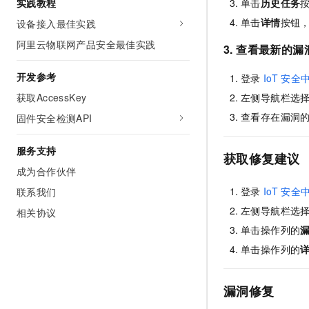
单击
历史任务
实践教程
10 分钟在聊天系统中增加
专有云
单击
详情
按钮
设备接入最佳实践
阿里云物联网产品安全最佳实践
3. 查看最新的
开发参考
登录
IoT
安全
获取AccessKey
左侧导航栏选
查看存在漏洞
固件安全检测API
服务支持
获取修复建议
成为合作伙伴
登录
IoT
安全
联系我们
左侧导航栏选
相关协议
单击操作列的
单击操作列的
漏洞修复