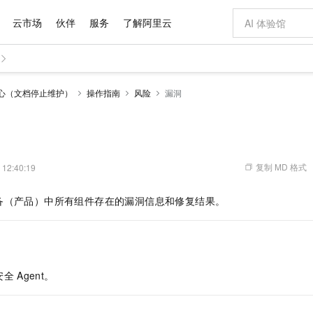
云市场
伙伴
服务
了解阿里云
AI 特惠
数据与 API
成为产品伙伴
企业增值服务
最佳实践
价格计算器
AI 场景体
基础软件
产品伙伴合
阿里云认证
市场活动
配置报价
大模型
中心（文档停止维护）
操作指南
风险
漏洞
自助选配和估算价格
步到位
域名与网站
智启 AI 普惠权益
产品生态集成认证中心
企业支持计划
云上春晚
Qwen Audio：打造专属 AI 语音助手
千问官方 MaaS 平台，为开发者和 Agent 而生，新用户赠送 1 亿 + tokens 额度
云服务器 EC
一句话生成原生
AI Coding
阿里云Maa
2026 阿里云
为企业打
数据集
Windows
大模型认证
模型
NEW
NEW
格式还原
值低价云产品抢先购
提供智能易用的域名与建站服务
至高享 1亿+免费 tokens，加速 Al 应用落地
Qwen-Audio-3.0-Realtime 端到端实时语音角色扮演
安全可靠、弹
输入一句话想法,
智能编程，一键
产品生态伙伴
专家技术服务
云上奥运之旅
弹性计算合作
阿里云中企出
手机三要素
宝塔 Linux
全部认证
价格优势
开源旗舰模型
对象存储 OSS
即刻拥有 DeepSeek-V4-Pro
阿里云 OPC 创新助力计划
云数据库 RD
一键部署幻兽
AI 电商营销
产品生态伙伴工作台
企业增值服务台
云栖战略参考
云存储合作计
云栖大会
身份实名认证
CentOS
训练营
推动算力普惠，释放技术红利
的大模型服务
最高返9万
真正可用的 1M 上下文,一次完成代码全链路开发
轻松解锁专属 DeepSeek-V4-Pro
至高百万元 Token 补贴，加速一人公司成长
稳定、安全、高性价比、高性能的云存储服务
一键购买专属
从图文生成到
复制 MD 格式
 12:40:19
云上的中国
数据库合作计
活动全景
短信
Docker
图片和
自进化智能体
人工智能平台 PAI
5 分钟轻松部署专属 QwenPaw
Token Plan 模型订阅计划
Qoder
高效搭建 AI
AI 广告创作
企业成长
大模型
NEW
HOT
信息公告
备（产品）中所有组件存在的漏洞信息和修复结果。
看见新力量
云网络合作计
OCR 文字识别
JAVA
级电脑
越聪明
证享300元代金券
一站式AI开发、训练和推理服务
Qwen3.8-Max 首发尝鲜，限时加量 10 倍，夜间低至2折
从聊天伙伴进化为能主动干活的本地数字员工
面向真实软件
图文、视频一
Kimi-K3
HappyHors
NEW
魔搭 Mode
loud
服务实践
官网公告
Kimi 最新旗舰模型，长程编程与推理利器
让文字生成流
金融模力时刻
Salesforce O
版
发票查验
全能环境
Qoder CN
Claude Code + GStack 打造工程团队
千问办公，限时限量积分加倍
云原生数据库 P
低代码高效构
AI 建站
NEW
作计划
计划
创新中心
魔搭 ModelSc
健康状态
让AI从“聊天伙伴”进化为能干活的“数字员工”
覆盖公网/内网、递归/权威、移动APP等全场景解析服务
安装技能 GStack，拥有专属 AI 工程团队
你的AI工作搭子，覆盖日常办公高频场景
基于千问大模型等，支持代码智能生成、研发智能问答
0 代码专业建
客户案例
天气预报查询
操作系统
Deepseek-v4-pro
HappyHors
态合作计划
安全
Agent。
态智能体模型
旗舰 MoE 大模型，百万上下文与顶尖推理能力
图生视频，流
Compute
同享
容器服务 Kubernetes 版 ACK
万小智 AI 建站低至 15元/月
云防火墙
AI 短剧/漫剧
快递物流查询
WordPress
成为服务伙
高校合作
式云数据仓库
点，立即开启云上创新
提供一站式管理容器应用的 K8s 服务
送.CN域名，送备案服务码
云原生的云上
AI助力短剧
GLM-5.2
Wan2.7-T
Ubuntu