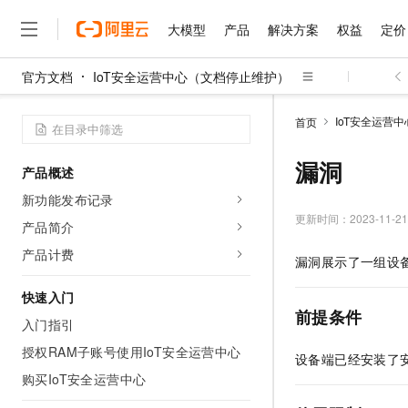
大模型
产品
解决方案
权益
定价
官方文档
IoT安全运营中心（文档停止维护）
大模型
产品
解决方案
权益
定价
云市场
伙伴
服务
了解阿里云
精选产品
精选解决方案
普惠上云
产品定价
精选商城
成为销售伙伴
售前咨询
为什么选择阿里云
千问AI平台
IoT安全运营
首页
了解云产品的定价详情
大模型服务平台百炼
睿译宝，AI翻译排版一
普惠上云 官方力荐
分销伙伴
在线服务
网站建设
什么是云计算
大
大模型服务与应用平台
上传文档即自动完成翻译和
云服务器38元/年起，超
漏洞
产品概述
咨询伙伴
多端小程序
技术领先
云上成本管理
售后服务
千问大模型
GLM-5.2：长任务时代
官方推荐返现计划
大模型
新功能发布记录
大模型
精选产品
精选解决方案
Salesforce 国际版订阅
稳定可靠
管理和优化成本
多元化、高性能、安全可靠
推荐新用户得奖励，单订单
更新时间：
2023-11-21
销售伙伴合作计划
产品简介
自助服务
友盟天域
安全合规
人工智能与机器学习
AI
文本生成
无影云电脑
Hermes Agent，打造
云工开物
产品计费
漏洞展示了一组设
无影生态合作计划
在线服务
观测云
分析师报告
随时随地安全接入的云上超
自主进化，持久记忆，越用
高校专属算力普惠，学生认
计算
互联网应用开发
Qwen3.8-Max
HOT
Salesforce On Alibaba C
工单服务
快速入门
智能体时代全能旗舰模型
Tuya 物联网平台阿里云
研究报告与白皮书
云解析DNS
快速拥有专属 OpenClaw
Consulting Partner 合
前提条件
大数据
容器
入门指引
免费试用
短信专区
蓝凌 OA
Qwen3.7-Plus
AI 大模型销售与服务生
授权RAM子账号使用IoT安全运营中心
现代化应用
存储
天池大赛
设备端已经安装了
能看、能想、能动手的多模
云原生大数据计算服务 Max
解决方案免费试用 新老
电子合同
购买IoT安全运营中心
面向分析的企业级SaaS模
最高领取价值200元试用
安全
网络与CDN
AI 算法大赛
Qwen3-VL-Plus
畅捷通