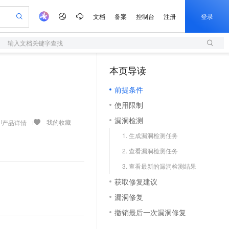
文档
备案
控制台
注册
登录
输入文档关键字查找
验
作计划
器
AI 活动
专业服务
服务伙伴合作计划
开发者社区
加入我们
服务平台百炼
阿里云 OPC 创新助力计划
本页导读
（0）
一站式生成采购清单，支持单品或批量购买
S
可编辑精美 PPT 文稿
S产品伙伴计划（繁花）
峰会
造的大模型服务与应用开发平台
轻量应用服务器
Agency Agents：拥有专属领域专家
AI 生产力先锋
Al MaaS 服务伙伴赋能合作
域名
博文
Careers
至高可申请百万元
前提条件
性可伸缩的云计算服务
 轻松生成专业的 PPT
开启高性价比 AI 编程新体验
先锋实践拓展 AI 生产力的边界
快速构建应用程序和网站，即刻迈出上云第一步
多领域专家智能体,一键组建 AI 虚拟交付团队
Token 补贴，五大权
计划
海大会
伙伴信用分合作计划
商标
问答
社会招聘
使用限制
益加速 OPC 成功
S
帕鲁游戏服务器
数字证书管理服务（原SSL证书）
HappyHorse 打造一站式影视创作平台
飞天发布时刻
HOT
划
备案
电子书
校园招聘
漏洞检测
联机服务器，轻松开启游戏
视频创作，一键激活电商全链路生产力
全托管，含MySQL、PostgreSQL、SQL Server、MariaDB多引擎
实现全站HTTPS，呈现可信的WEB访问
所见，即是所愿
可视化编排打通从文字构思到成片全链路闭环
我的收藏
产品详情
更多支持
划
公司注册
镜像站
1. 生成漏洞检测任务
视频生成
语音识别与合成
 智能体与工作流应用
短信服务
漫剧工坊：一站式动画创作平台
AI 实训营
合作伙伴培训与认证
2. 查看漏洞检测任务
划
上云迁移
的智能体编程平台
站生成，高效打造优质广告素材
通过阿里云百炼高效搭建AI应用,助力高效开发
快速生产连贯的高质量长漫剧
从基础到进阶，Agent 创客手把手教你
国内短信简单易用，安全可靠，秒级触达，全球覆盖200+国家和地区。
e-1.1-T2V
Qwen3-TTS-Flash
lScope
我要反馈
查询合作伙伴
3. 查看最新的漏洞检测结果
畅细腻的高质量视频
离线语音合成大模型，多语言方言自适应，低延迟高稳定
n Alibaba Cloud ISV 合作
代维服务
olarDB
建企业门户网站
大数据开发治理平台 DataWorks
10 分钟搭建微信、支付宝小程序
获取修复建议
创新加速
ope
登录合作伙伴管理后台
我要建议
站，无忧落地极速上线
以可视化方式快速构建移动和 PC 门户网站
100%兼容MySQL、PostgreSQL，兼容Oracle，支持集中和分布式
高效部署网站，快速应用到小程序
Data Agent 驱动的一站式 Data+AI 开发治理平台
e-1.1-I2V
Cosyvoice-V3-Flash
漏洞修复
安全
畅自然，细节丰富
高表现力语音合成大模型，语音克隆听感自然
我要投诉
上云场景组合购
伴
撤销最后一次漏洞修复
边界网络安全防护产品
漫剧创作，剧本、分镜、视频高效生成
覆盖90%+业务场景，专享组合折扣价
2V
VPN
Fun-ASR