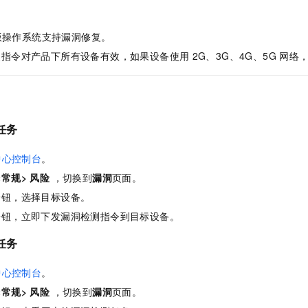
服务生态伙伴
视觉 Coding、空间感知、多模态思考等全面升级
1M上下文，专为长程任务能力而生
云工开物
企业应用
Night Plan 支持 Qwen 3.8-Max
AI 办公
NEW
Red Hat
30+ 款产品免费体验
夜间 5 折，Qwen/Meoo/TokenPlan 客户专享
AI智能应用
科研合作
版操作系统支持漏洞修复。
ERP
堂（旗舰版）
SUSE
智能客服
复指令对产品下所有设备有效，如果设备使用
2G、3G、4G、5G
网络
AI 应用构建
大模型原生
CRM
2个月
自动承接线索
建站小程序
Qoder
大模型服务平台百炼-应用模版
OA 办公系统
HOT
NEW
面向真实软件
个人版上线、团队版降价；千问3.8-Max首发发尝鲜
丰富多元化的应用模版和解决方案
力提升
财税管理
模板建站
任务
万有无界
大模型服务平台百炼-智能体
400电话
定制建站
的模型效果
灵活可视化地构建企业级 Agent
中心控制台
。
方案
广告营销
模板小程序
秒悟
人工智能平台 PAI
择
常规> 风险
，切换到
漏洞
页面。
定制小程序
云端极速 AI 
新一代 AI 视频生成模型，深度适配广告营销等场景
AI Native 的算法工程平台，一站式完成建模、训练、推理服务部署
按钮，选择目标设备。
APP 开发
按钮，立即下发漏洞检测指令到目标设备。
建站系统
任务
中心控制台
。
AI 应用
10分钟微调：让0.6B模型媲美235B模型
多模态数据信
依托云原生高可用架构,实现Dify私有化部署
用1%尺寸在特定领域达到大模型90%以上效果
择
常规> 风险
，切换到
漏洞
页面。