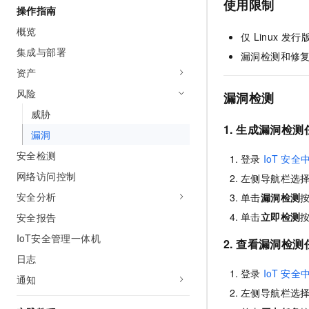
使用限制
操作指南
AI 产品 免费试用
网络
安全
云开发大赛
Tableau 订阅
1亿+ 大模型 tokens 和 
概览
仅
Linux
发行
可观测
入门学习赛
中间件
AI空中课堂在线直播课
集成与部署
140+云产品 免费试用
漏洞检测和修
大模型服务
上云与迁云
产品新客免费试用，最长1
数据库
资产
生态解决方案
千问AI平台-Token Plan
风险
企业出海
漏洞检测
大模型ACA认证体验
大数据计算
助力企业全员 AI 认知与能
威胁
行业生态解决方案
政企业务
媒体服务
1. 生成漏洞检测
千问AI平台-模型体验
漏洞
开发者生态解决方案
在线体验全尺寸、多种模态
安全检测
企业服务与云通信
登录
IoT
安全
AI 开发和 AI 应用解决
Happy 系列大模型
网络访问控制
左侧导航栏选
域名与网站
安全分析
单击
漏洞检测
终端用户计算
单击
立即检测
安全报告
IoT安全管理一体机
Serverless
2. 查看漏洞检测
大模型解决方案
日志
开发工具
登录
IoT
安全
快速部署 Dify，高效搭建 
通知
左侧导航栏选
迁移与运维管理