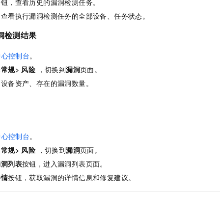
按钮，查看历史的漏洞检测任务。
一个 AI 助手
即刻拥有 DeepSeek-R1 满血版
超强辅助，Bol
，查看执行漏洞检测任务的全部设备、任务状态。
在企业官网、通讯软件中为客户提供 AI 客服
多种方案随心选，轻松解锁专属 DeepSeek
漏洞检测结果
中心控制台
。
择
常规> 风险
，切换到
漏洞
页面。
的设备资产、存在的漏洞数量。
中心控制台
。
择
常规> 风险
，切换到
漏洞
页面。
漏洞列表
按钮，进入漏洞列表页面。
详情
按钮，获取漏洞的详情信息和修复建议。