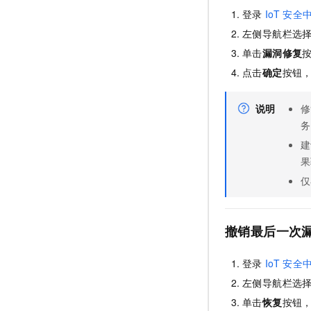
登录
IoT
安全
左侧导航栏选
单击
漏洞修复
点击
确定
按钮
说明
修
务
建
果
仅
撤销最后一次
登录
IoT
安全
左侧导航栏选
单击
恢复
按钮