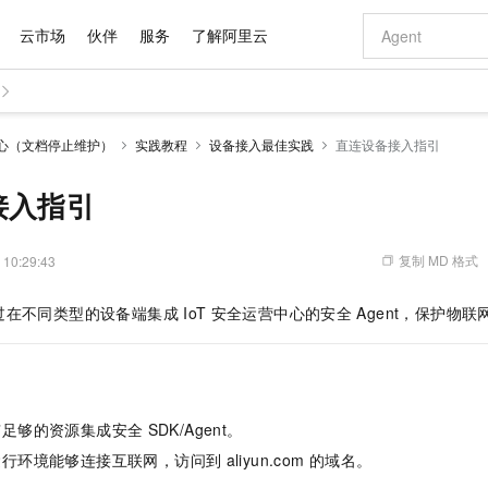
云市场
伙伴
服务
了解阿里云
AI 特惠
数据与 API
成为产品伙伴
企业增值服务
最佳实践
价格计算器
AI 场景体
基础软件
产品伙伴合
阿里云认证
市场活动
配置报价
大模型
中心（文档停止维护）
实践教程
设备接入最佳实践
直连设备接入指引
自助选配和估算价格
新方式
域名与网站
睿译宝，AI翻译排版一步到位
智启 AI 普惠权益
产品生态集成认证中心
企业支持计划
云上春晚
千问官方 MaaS 平台，为开发者和 Agent 而生，新用户赠送 1 亿 + tokens 额度
云服务器 EC
Qwen Aud
AI Coding
阿里云Maa
2026 阿里云
为企业打
数据集
Windows
大模型认证
模型
NEW
NEW
交付可用成果
值低价云产品抢先购
提供智能易用的域名与建站服务
上传文档即自动完成翻译和格式还原
至高享 1亿+免费 tokens，加速 Al 应用落地
安全可靠、弹
智能编程，一键
接入指引
产品生态伙伴
专家技术服务
云上奥运之旅
弹性计算合作
阿里云中企出
手机三要素
宝塔 Linux
全部认证
价格优势
有专属领域专家
对象存储 OSS
GLM-5.2：长任务时代开源旗舰模型
阿里云 OPC 创新助力计划
云数据库 RD
即刻拥有 DeepS
AI 电商营销
产品生态伙伴工作台
企业增值服务台
云栖战略参考
云存储合作计
云栖大会
身份实名认证
CentOS
训练营
推动算力普惠，释放技术红利
的大模型服务
最高返9万
多领域专家智能体,一键组建 AI 虚拟交付团队
至高百万元 Token 补贴，加速一人公司成长
稳定、安全、高性价比、高性能的云存储服务
真正可用的 1M 上下文,一次完成代码全链路开发
轻松解锁专属 Dee
从图文生成到
复制 MD 格式
 10:29:43
云上的中国
数据库合作计
活动全景
短信
Docker
图片和
站式影视创作平台
人工智能平台 PAI
Hermes Agent，打造自进化智能体
Token Plan 模型订阅计划
Qoder
5 分钟轻松部署
AI 广告创作
企业成长
大模型
NEW
信息公告
过在不同类型的设备端集成
IoT
安全运营中心的安全
Agent，保护物
看见新力量
云网络合作计
OCR 文字识别
JAVA
级电脑
证享300元代金券
可视化编排打通从文字构思到成片全链路闭环
一站式AI开发、训练和推理服务
自主进化，持久记忆，越用越聪明
Qwen3.8-Max 首发尝鲜，限时加量 10 倍，夜间低至2折
面向真实软件
图文、视频一
Kimi-K3
HappyHors
NEW
魔搭 Mode
loud
服务实践
官网公告
Kimi 最新旗舰模型，长程编程与推理利器
让文字生成流
金融模力时刻
Salesforce O
版
发票查验
全能环境
Qoder CN
Claude Code + GStack 打造工程团队
千问办公，限时限量积分加倍
云原生数据库 P
低代码高效构
AI 建站
NEW
作计划
计划
创新中心
魔搭 ModelSc
健康状态
让AI从“聊天伙伴”进化为能干活的“数字员工”
覆盖公网/内网、递归/权威、移动APP等全场景解析服务
安装技能 GStack，拥有专属 AI 工程团队
你的AI工作搭子，覆盖日常办公高频场景
基于千问大模型等，支持代码智能生成、研发智能问答
0 代码专业建
客户案例
天气预报查询
操作系统
Deepseek-v4-pro
HappyHors
态合作计划
有足够的资源集成安全
SDK/Agent。
态智能体模型
旗舰 MoE 大模型，百万上下文与顶尖推理能力
图生视频，流
Compute
同享
容器服务 Kubernetes 版 ACK
万小智 AI 建站低至 15元/月
云防火墙
AI 短剧/漫剧
快递物流查询
WordPress
成为服务伙
高校合作
运行环境能够连接互联网，访问到
aliyun.com
的域名。
式云数据仓库
点，立即开启云上创新
提供一站式管理容器应用的 K8s 服务
送.CN域名，送备案服务码
云原生的云上
AI助力短剧
GLM-5.2
Wan2.7-T
Ubuntu