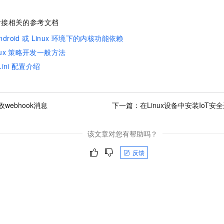
一个 AI 助手
即刻拥有 DeepSeek-R1 满血版
超强辅助，Bol
在企业官网、通讯软件中为客户提供 AI 客服
多种方案随心选，轻松解锁专属 DeepSeek
对接相关的参考文档
ndroid
或
Linux
环境下的内核功能依赖
ux
策略开发一般方法
ini
配置介绍
webhook消息
下一篇：
在Linux设备中安装IoT安
该文章对您有帮助吗？
反馈