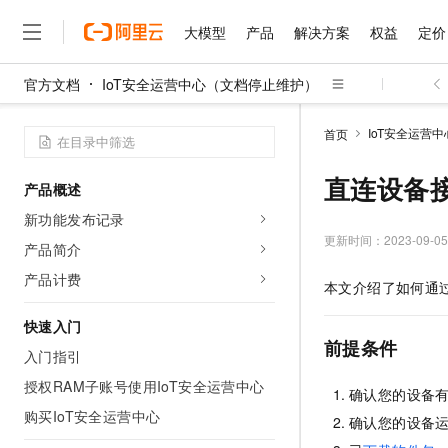
大模型
产品
解决方案
权益
定价
官方文档
IoT安全运营中心（文档停止维护）
大模型
产品
解决方案
权益
定价
云市场
伙伴
服务
了解阿里云
精选产品
精选解决方案
普惠上云
产品定价
精选商城
成为销售伙伴
售前咨询
为什么选择阿里云
千问AI平台
IoT安全运营
首页
了解云产品的定价详情
大模型服务平台百炼
千问办公，解锁你的工作
普惠上云 官方力荐
分销伙伴
在线服务
网站建设
什么是云计算
大
大模型服务与应用平台
企业级Agent产品，直接
云服务器38元/年起，超
直连设备
产品概述
咨询伙伴
多端小程序
技术领先
云上成本管理
售后服务
千问大模型
Agency Agents：拥
官方推荐返现计划
大模型
新功能发布记录
大模型
精选产品
精选解决方案
Salesforce 国际版订阅
稳定可靠
管理和优化成本
多元化、高性能、安全可靠
推荐新用户得奖励，单订单
更新时间：
2023-09-05
销售伙伴合作计划
产品简介
自助服务
友盟天域
安全合规
人工智能与机器学习
AI
文本生成
无影云电脑
HappyHorse 打造一
云工开物
产品计费
本文介绍了如何通
无影生态合作计划
在线服务
观测云
分析师报告
随时随地安全接入的云上超
高校专属算力普惠，学生认
计算
互联网应用开发
Qwen3.8-Max
HOT
Salesforce On Alibaba C
工单服务
快速入门
智能体时代全能旗舰模型
Tuya 物联网平台阿里云
研究报告与白皮书
云解析DNS
快速拥有专属 OpenClaw
Consulting Partner 合
前提条件
大数据
容器
入门指引
免费试用
短信专区
蓝凌 OA
Qwen3.7-Plus
AI 大模型销售与服务生
授权RAM子账号使用IoT安全运营中心
现代化应用
存储
天池大赛
确认您的设备
能看、能想、能动手的多模
云原生大数据计算服务 Max
解决方案免费试用 新老
电子合同
购买IoT安全运营中心
确认您的设备
面向分析的企业级SaaS模
最高领取价值200元试用
安全
网络与CDN
AI 算法大赛
Qwen3-VL-Plus
畅捷通