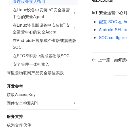
直连设备接入指引
10 分钟在聊天系统中增加
专有云
在Linux设备中安装IoT安全运营
IoT
安全运营中心
中心的安全Agent
配置
SOC
在
A
在Linux轻量版设备中安装IoT安
Android SELin
全运营中心的安全Agent
SOC configure.
在Android环境集成企业版或旗舰版
SOC
在RTOS环境中集成基础版SOC
上一篇：
如何接收
安全管理一体机接入
阿里云物联网产品安全最佳实践
开发参考
获取AccessKey
固件安全检测API
服务支持
成为合作伙伴