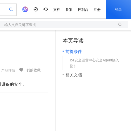
文档
备案
控制台
注册
登录
输入文档关键字查找
验
作计划
器
AI 活动
专业服务
服务伙伴合作计划
开发者社区
加入我们
服务平台百炼
阿里云 OPC 创新助力计划
本页导读
（0）
一站式生成采购清单，支持单品或批量购买
S
io：打造专属 AI 语音助手
S产品伙伴计划（繁花）
峰会
造的大模型服务与应用开发平台
轻量应用服务器
一句话生成原生可编辑精美 PPT 文稿
AI 生产力先锋
Al MaaS 服务伙伴赋能合作
域名
博文
Careers
至高可申请百万元
前提条件
性可伸缩的云计算服务
开启高性价比 AI 编程新体验
Qwen-Audio-3.0-Realtime 端到端实时语音角色扮演
输入一句话想法, 轻松生成专业的 PPT
先锋实践拓展 AI 生产力的边界
快速构建应用程序和网站，即刻迈出上云第一步
Token 补贴，五大权
计划
海大会
伙伴信用分合作计划
商标
问答
社会招聘
IoT安全运营中心安全Agent接入
益加速 OPC 成功
S
eek-V4-Pro
数字证书管理服务（原SSL证书）
一键部署幻兽帕鲁游戏服务器
飞天发布时刻
HOT
划
指引
备案
电子书
校园招聘
pSeek-V4-Pro
视频创作，一键激活电商全链路生产力
全托管，含MySQL、PostgreSQL、SQL Server、MariaDB多引擎
实现全站HTTPS，呈现可信的WEB访问
一键购买专属联机服务器，轻松开启游戏
所见，即是所愿
我的收藏
产品详情
更多支持
相关文档
划
公司注册
镜像站
视频生成
语音识别与合成
专属 QwenPaw
短信服务
漫剧工坊：一站式动画创作平台
AI 实训营
HOT
联网设备的安全。
合作伙伴培训与认证
划
上云迁移
的智能体编程平台
站生成，高效打造优质广告素材
从聊天伙伴进化为能主动干活的本地数字员工
快速生产连贯的高质量长漫剧
从基础到进阶，Agent 创客手把手教你
国内短信简单易用，安全可靠，秒级触达，全球覆盖200+国家和地区。
e-1.1-T2V
Qwen3-TTS-Flash
lScope
我要反馈
查询合作伙伴
畅细腻的高质量视频
离线语音合成大模型，多语言方言自适应，低延迟高稳定
n Alibaba Cloud ISV 合作
代维服务
olarDB
建企业门户网站
大数据开发治理平台 DataWorks
10 分钟搭建微信、支付宝小程序
创新加速
ope
登录合作伙伴管理后台
我要建议
站，无忧落地极速上线
以可视化方式快速构建移动和 PC 门户网站
100%兼容MySQL、PostgreSQL，兼容Oracle，支持集中和分布式
高效部署网站，快速应用到小程序
Data Agent 驱动的一站式 Data+AI 开发治理平台
e-1.1-I2V
Cosyvoice-V3-Flash
安全
畅自然，细节丰富
高表现力语音合成大模型，语音克隆听感自然
我要投诉
上云场景组合购
伴
边界网络安全防护产品
漫剧创作，剧本、分镜、视频高效生成
覆盖90%+业务场景，专享组合折扣价
2V
VPN
Fun-ASR