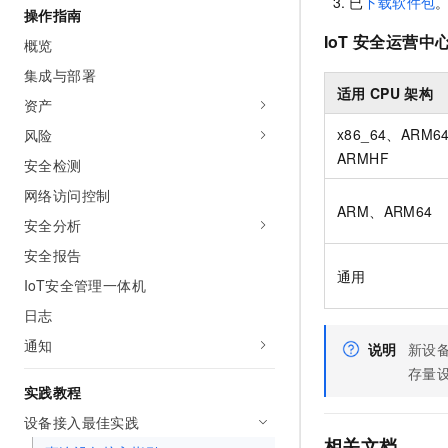
已
下载软件包
操作指南
AI 产品 免费试用
网络
安全
云开发大赛
Tableau 订阅
1亿+ 大模型 tokens 和 
IoT
安全运营中
概览
可观测
入门学习赛
中间件
AI空中课堂在线直播课
集成与部署
140+云产品 免费试用
大模型服务
适用
CPU
架构
上云与迁云
产品新客免费试用，最长1
数据库
资产
生态解决方案
千问AI平台-Token Plan
x86_64、ARM6
风险
企业出海
大模型ACA认证体验
大数据计算
ARMHF
助力企业全员 AI 认知与能
安全检测
行业生态解决方案
政企业务
媒体服务
千问AI平台-模型体验
网络访问控制
开发者生态解决方案
ARM、ARM64
在线体验全尺寸、多种模态
安全分析
企业服务与云通信
AI 开发和 AI 应用解决
Happy 系列大模型
安全报告
域名与网站
通用
IoT安全管理一体机
终端用户计算
日志
通知
Serverless
说明
新设
大模型解决方案
存量
开发工具
实践教程
快速部署 Dify，高效搭建 
设备接入最佳实践
迁移与运维管理
相关文档