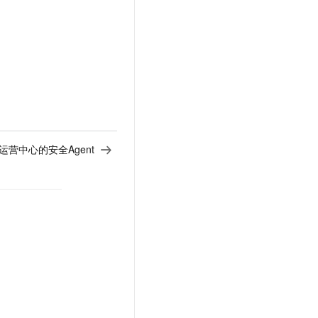
t.diy 一步搞定创意建站
构建大模型应用的安全防护体系
通过自然语言交互简化开发流程,全栈开发支持
通过阿里云安全产品对 AI 应用进行安全防护
全运营中心的安全Agent