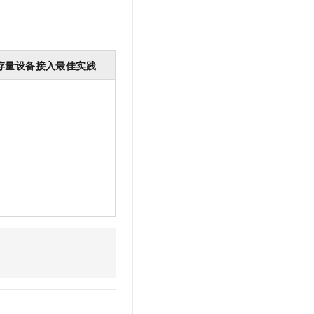
文戏情感细腻自然，动作戏激烈拳拳到肉，实现更强表演能力
支持中英文自由切换，具备更强的噪声鲁棒性
云聚AI 严选权益
SSL 证书
，一键激活高效办公新体验
精选AI产品，从模型到应用全链提效
堡垒机
AI 用量加速计划
应用
存量设备接入最佳实践
防火墙
、识别商机，让客服更高效、服务更出色。
新老同享，达量后返
千问办公
主机安全
NEW
的智能体编程平台
一站式AI生产力平台
AI 应用及服务市场
伶鹊
企业级人与Agent协作平台，接入和调度多个数字员工
智能客服平台，对话机器人、对话分析、智能外呼
AI 应用
大模型服务平台百炼 - 全妙
大模型
应用创作平台
多模态内容创作工具，已接入 DeepSeek
自然语言处理
数据标注
机器学习
息提取
与 AI 智能体进行实时音视频通话
从文本、图片、视频中提取结构化的属性信息
构建支持视频理解的 AI 音视频实时通话应用