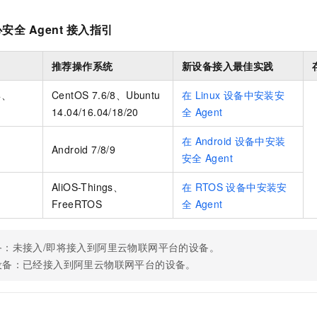
。
服务生态伙伴
视觉 Coding、空间感知、多模态思考等全面升级
1M上下文，专为长程任务能力而生
云工开物
企业应用
Night Plan 支持 Qwen 3.8-Max
AI 办公
NEW
Red Hat
30+ 款产品免费体验
夜间 5 折，Qwen/Meoo/TokenPlan 客户专享
AI智能应用
心安全
Agent
接入指引
科研合作
ERP
堂（旗舰版）
SUSE
智能客服
AI 应用构建
大模型原生
推荐操作系统
新设备接入最佳实践
CRM
2个月
自动承接线索
建站小程序
Qoder
大模型服务平台百炼-应用模版
OA 办公系统
HOT
NEW
4、
CentOS 7.6/8、Ubuntu
在
Linux
设备中安装安
面向真实软件
个人版上线、团队版降价；千问3.8-Max首发发尝鲜
丰富多元化的应用模版和解决方案
14.04/16.04/18/20
全
Agent
力提升
财税管理
模板建站
万有无界
大模型服务平台百炼-智能体
在
Android
设备中安装
400电话
定制建站
Android 7/8/9
的模型效果
灵活可视化地构建企业级 Agent
安全
Agent
方案
广告营销
模板小程序
秒悟
人工智能平台 PAI
AliOS-Things、
在
RTOS
设备中安装安
定制小程序
云端极速 AI 
新一代 AI 视频生成模型，深度适配广告营销等场景
AI Native 的算法工程平台，一站式完成建模、训练、推理服务部署
FreeRTOS
全
Agent
APP 开发
建站系统
备：未接入/即将接入到阿里云物联网平台的设备。
设备：已经接入到阿里云物联网平台的设备。
AI 应用
10分钟微调：让0.6B模型媲美235B模型
多模态数据信
依托云原生高可用架构,实现Dify私有化部署
用1%尺寸在特定领域达到大模型90%以上效果