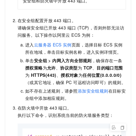
安全组和防火墙中开放
443
端口。
在安全组配置开放
443
端口。
请确保安全组已开放 443 端口 (TCP)，否则外部无法访
问服务。以下操作以阿里云 ECS 为例：
进入
云服务器
ECS
实例
页面，选择目标 ECS 实例
所在地域，单击目标实例名称，进入实例详情页。
单击
安全组 >
内网入方向全部规则
，确保存在一条
授权策略
为
允许
、
协议类型
为
TCP
、
目的端口范围
为
HTTPS(443)
、
授权对象
为
任何位置(0.0.0.0/0)
（或其它地址，确保 PC 可远程访问即可）的规则。
如不存在上述规则，请参照
添加安全组规则
在目标安
全组中添加相应规则。
在防火墙中开放
443
端口。
执行以下命令，识别系统当前的防火墙服务类型：