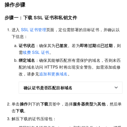
操作步骤
步骤一：下载
SSL
证书和私钥文件
进入
SSL
证书管理
页面，定位需部署的目标证书，并确认以
下信息：
证书状态
：确保其为
已签发
。若为
即将过期
或
已过期
，则
需
续费
SSL
证书
。
绑定域名
：确保其能够匹配所有需保护的域名，否则未匹
配的域名访问 HTTPS 时将出现安全警告。如需添加或修
改，请参见
追加和更换域名
。
确认证书是否匹配目标域名
单击
操作
列下的
下载
页签中，选择
服务器类型
为
其他
，然后单
击
下载
。
解压下载的证书压缩包：