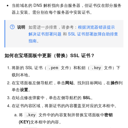
当前域名的 DNS 解析指向多台服务器，但证书仅在部分服务
器上安装。需分别在每个服务器中安装证书。
说明
如需进一步排查，请参考：
根据浏览器错误提示
解决证书部署问题
和
SSL
证书部署故障自助排查
指南
。
如何在宝塔面板中更新（替换）SSL
证书？
将新的 SSL 证书（
文件）和私钥（
文件）下
.pem
.key
载到本地。
在宝塔面板左侧导航栏，单击
网站
。找到目标网站，在
操作
列
单击
设置
。
在站点修改弹窗中，单击左侧导航栏的
SSL
。
在证书内容区域，将新证书的内容覆盖至对应的文本框中。
将
文件中的内容复制并替换宝塔面板中
密钥
.key
(KEY)
文本框中的内容。