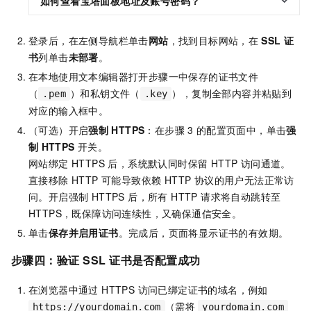
如何查看宝塔面板地址及账号密码？
登录后，在左侧导航栏单击
网站
，找到目标网站，在
SSL
证
书
列单击
未部署
。
在本地使用文本编辑器打开步骤一中保存的证书文件
（
）和私钥文件（
），复制全部内容并粘贴到
.pem
.key
对应的输入框中。
（可选）开启
强制
HTTPS
：在步骤
3
的配置页面中，单击
强
制
HTTPS
开关。
网站绑定 HTTPS 后，系统默认同时保留 HTTP 访问通道。
直接移除 HTTP 可能导致依赖 HTTP 协议的用户无法正常访
问。开启强制 HTTPS 后，所有 HTTP 请求将自动跳转至
HTTPS，既保障访问连续性，又确保通信安全。
单击
保存并启用证书
。完成后，页面将显示证书的有效期。
步骤四：验证
SSL
证书是否配置成功
在浏览器中通过 HTTPS 访问已绑定证书的域名，例如
（需将
https://yourdomain.com
yourdomain.com