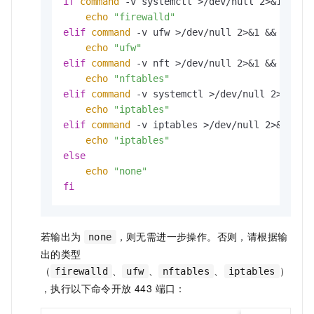
if
command
 -v systemctl >/dev/null 2>&1 && s
echo
"firewalld"
elif
command
 -v ufw >/dev/null 2>&1 && sudo 
echo
"ufw"
elif
command
 -v nft >/dev/null 2>&1 && sudo 
echo
"nftables"
elif
command
 -v systemctl >/dev/null 2>&1 &&
echo
"iptables"
elif
command
 -v iptables >/dev/null 2>&1 && 
echo
"iptables"
else
echo
"none"
fi
若输出为
，则无需进一步操作。否则，请根据输
none
出的类型
（
、
、
、
）
firewalld
ufw
nftables
iptables
，执行以下命令开放 443 端口：