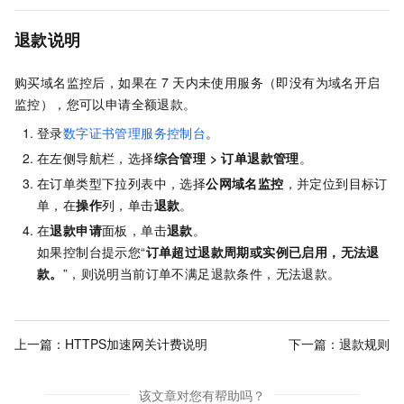
退款说明
购买域名监控后，如果在
7
天内未使用服务（即没有为域名开启
监控），您可以申请全额退款。
登录
数字证书管理服务控制台
。
在左侧导航栏，选择
综合管理
>
订单退款管理
。
在订单类型下拉列表中，选择
公网域名监控
，并定位到目标订
单，在
操作
列，单击
退款
。
在
退款申请
面板，单击
退款
。
如果控制台提示您“
订单超过退款周期或实例已启用，无法退
款。
”，则说明当前订单不满足退款条件，无法退款。
上一篇：
HTTPS加速网关计费说明
下一篇：
退款规则
该文章对您有帮助吗？