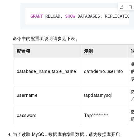
GRANT
 RELOAD, 
SHOW
 DATABASES, REPLICATION S
命令中的配置项说明请参见下表。
配置项
示例
说
要
database_name.table_name
datademo.userinfo
的
表
数
username
tapdatamysql
户
数
password
Tap**********
码
为了读取
MySQL
数据库的增量数据，请为数据库开启