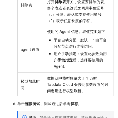
打开
排除表
开关，设置要排除的表。
排除表
多个表或者表达式之间用半角逗号
（,）分隔。表达式支持使用星号
（*）表示任意长度的字符。
使用的
Agent
信息。取值范围如下：
平台自动分配（默认）：由平台
分配节点进行连接访问。
agent
设置
用户手动指定：设置此参数为
用
户手动指定
后，选择要使用的
Agent。
数据源中模型数量大于
1
万时，
模型加载时
Tapdata Cloud
会按此参数设置的时
间
间定期进行模型刷新。
单击
连接测试
，测试通过后单击
保存
。
说明
如果提示连接测试失败，请根据页面提示