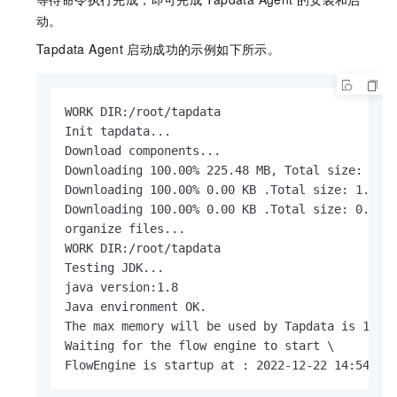
动。
Tapdata Agent
启动成功的示例如下所示。
WORK DIR:/root/tapdata

Init tapdata...

Download components...

Downloading 100.00% 225.48 MB, Total size: 225.
Downloading 100.00% 0.00 KB .Total size: 1.07 K
Downloading 100.00% 0.00 KB .Total size: 0.14 K
organize files...

WORK DIR:/root/tapdata

Testing JDK...

java version:1.8

Java environment OK.

The max memory will be used by Tapdata is 1119M
Waiting for the flow engine to start \

FlowEngine is startup at : 2022-12-22 14:54