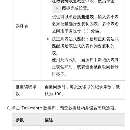
在
待复制表
区域选中表，然后单击
图标完成设置。
您也可以单击
批量选表
，输入多个表
名来批量选择要复制的表。多个表名
选择表
之间用半角逗号（,）分隔。
按正则表达式匹配：使用正则表达式
匹配满足表达式的表作为要复制的
表。
使用此方式时，当源库中新增的表满
足表达式时，该表也会被自动同步到
目标库。
批量读取条
全量同步时，每批次读取的记录条数，默
数
认为
100。
单击
Tablestore
数据库，预览数据结构并设置高级选项。
参数
描述