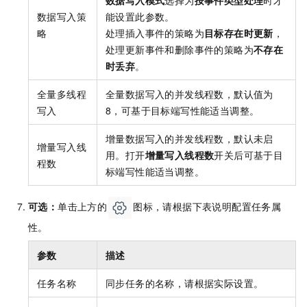
数据写入模式
选择为
按事件类型处理
时才
数据写入策
能设置此参数。
略
处理插入事件的策略为
目标存在时更新
，
处理更新事件和删除事件的策略为
不存在
时丢弃
。
全量多线程
全量数据写入的并发线程数，默认值为
写入
8，可基于目标端写性能适当调整。
增量数据写入的并发线程数，默认未启
增量写入线
用。打开
增量写入线程数
开关后可基于目
程数
标端写性能适当调整。
可选：
单击上方的
图标，请根据下表说明配置任务属
性。
参数
描述
任务名称
同步任务的名称，请根据实际设置。