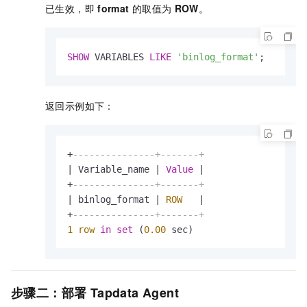
已生效，即
format
的取值为
ROW
。
SHOW
 VARIABLES 
LIKE
'binlog_format'
;
返回示例如下：
+
---------------+-------+
|
 Variable_name 
|
Value
|
+
---------------+-------+
|
 binlog_format 
|
ROW
|
+
---------------+-------+
1
row
in
set
 (
0.00
 sec)
步骤二：部署
Tapdata Agent