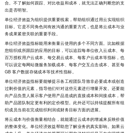
合。不了解如何跟踪、对比收益和成本，就无法正确判断您的支
出是否明智。
单位经济效益为组织提供重要线索，帮助组织通过用云实现组织
目标。它是不同角色间有效沟通的重要方式，也是将云成本与业
务成果紧密关联的重要手段。
单位经济效益指标能用来衡量云使用的多个不同方面。比如根据
您组织或所跟踪的应用的目标，可以追踪每单位收入云成本、每
百万授权用户云成本、每交易云成本、每客户云成本等指标，也
可以设定每网站微服务加载成本、每客户交互点击成本、甚至每
GB
客户数据存储成本等技术性指标。
单位经济效益指标要能够提示各工程团队导致非必要成本或创造
过剩价值的元素，指导他们针对这些元素进行增量开发。还要能
向产品负责人展示客户使用产品造成的直接成本和间接成本，帮
助产品团队制定更有利的定价模型。此外还可以持续提醒所有组
织成员当前在完成组织利润或财务目标方面的进展。
将云成本与价值衡量相结合，就能通过云成本的增减来反映价值
的整体变化。单位经济效益帮助您了解业务的真实影响。如果云