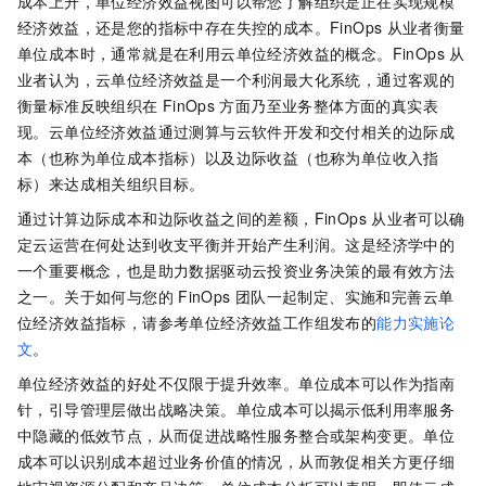
成本上升，单位经济效益视图可以帮您了解组织是正在实现规模
经济效益，还是您的指标中存在失控的成本。FinOps
从业者衡量
单位成本时，通常就是在利用云单位经济效益的概念。FinOps
从
业者认为，云单位经济效益是一个利润最大化系统，通过客观的
衡量标准反映组织在
FinOps
方面乃至业务整体方面的真实表
现。云单位经济效益通过测算与云软件开发和交付相关的边际成
本（也称为单位成本指标）以及边际收益（也称为单位收入指
标）来达成相关组织目标。
通过计算边际成本和边际收益之间的差额，FinOps
从业者可以确
定云运营在何处达到收支平衡并开始产生利润。这是经济学中的
一个重要概念，也是助力数据驱动云投资业务决策的最有效方法
之一。关于如何与您的
FinOps
团队一起制定、实施和完善云单
位经济效益指标，请参考单位经济效益工作组发布的
能力实施论
文
。
单位经济效益的好处不仅限于提升效率。单位成本可以作为指南
针，引导管理层做出战略决策。单位成本可以揭示低利用率服务
中隐藏的低效节点，从而促进战略性服务整合或架构变更。单位
成本可以识别成本超过业务价值的情况，从而敦促相关方更仔细