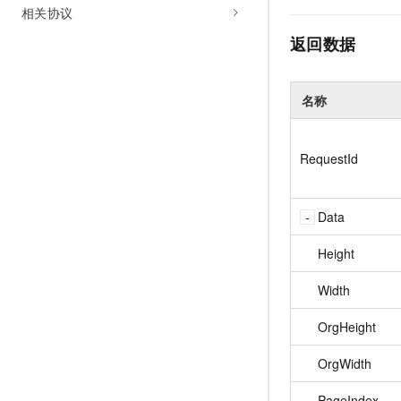
相关协议
返回数据
名称
RequestId
Data
Height
Width
OrgHeight
OrgWidth
PageIndex