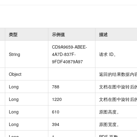
类型
示例值
描述
CD9A9659-ABEE-
String
4A7D-837F-
请求
ID。
9FDF40879A97
Object
返回的结果数据内
Long
788
文档在图中旋转后
Long
1220
文档在图中旋转后
Long
610
原图高度。
Long
394
原图宽度。
Long
1
PDF
页数。