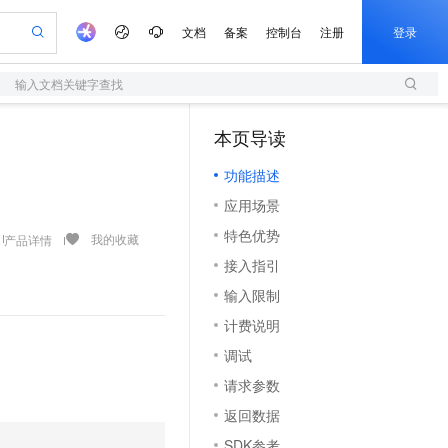
文档
备案
控制台
注册
登录
输入文档关键字查找
验
作计划
器
AI 活动
专业服务
服务伙伴合作计划
开发者社区
加入我们
服务平台百炼
阿里云 OPC 创新助力计划
本页导读
（1）
一站式生成采购清单，支持单品或批量购买
S
可编辑精美 PPT 文稿
S产品伙伴计划（繁花）
峰会
造的大模型服务与应用开发平台
轻量应用服务器
Agency Agents：拥有专属领域专家
AI 生产力先锋
Al MaaS 服务伙伴赋能合作
域名
博文
Careers
至高可申请百万元
功能描述
性可伸缩的云计算服务
 轻松生成专业的 PPT
开启高性价比 AI 编程新体验
先锋实践拓展 AI 生产力的边界
快速构建应用程序和网站，即刻迈出上云第一步
多领域专家智能体,一键组建 AI 虚拟交付团队
Token 补贴，五大权
计划
海大会
伙伴信用分合作计划
商标
问答
社会招聘
应用场景
益加速 OPC 成功
S
帕鲁游戏服务器
数字证书管理服务（原SSL证书）
HappyHorse 打造一站式影视创作平台
飞天发布时刻
HOT
划
备案
电子书
校园招聘
特色优势
联机服务器，轻松开启游戏
视频创作，一键激活电商全链路生产力
全托管，含MySQL、PostgreSQL、SQL Server、MariaDB多引擎
实现全站HTTPS，呈现可信的WEB访问
所见，即是所愿
可视化编排打通从文字构思到成片全链路闭环
我的收藏
产品详情
更多支持
划
公司注册
镜像站
接入指引
视频生成
语音识别与合成
 智能体与工作流应用
短信服务
漫剧工坊：一站式动画创作平台
AI 实训营
合作伙伴培训与认证
输入限制
划
上云迁移
的智能体编程平台
站生成，高效打造优质广告素材
通过阿里云百炼高效搭建AI应用,助力高效开发
快速生产连贯的高质量长漫剧
从基础到进阶，Agent 创客手把手教你
国内短信简单易用，安全可靠，秒级触达，全球覆盖200+国家和地区。
e-1.1-T2V
Qwen3-TTS-Flash
lScope
我要反馈
查询合作伙伴
计费说明
畅细腻的高质量视频
离线语音合成大模型，多语言方言自适应，低延迟高稳定
n Alibaba Cloud ISV 合作
代维服务
olarDB
建企业门户网站
大数据开发治理平台 DataWorks
10 分钟搭建微信、支付宝小程序
调试
创新加速
ope
登录合作伙伴管理后台
我要建议
站，无忧落地极速上线
以可视化方式快速构建移动和 PC 门户网站
100%兼容MySQL、PostgreSQL，兼容Oracle，支持集中和分布式
高效部署网站，快速应用到小程序
Data Agent 驱动的一站式 Data+AI 开发治理平台
e-1.1-I2V
Cosyvoice-V3-Flash
请求参数
安全
畅自然，细节丰富
高表现力语音合成大模型，语音克隆听感自然
我要投诉
上云场景组合购
伴
返回数据
边界网络安全防护产品
漫剧创作，剧本、分镜、视频高效生成
覆盖90%+业务场景，专享组合折扣价
2V
VPN
Fun-ASR
SDK参考