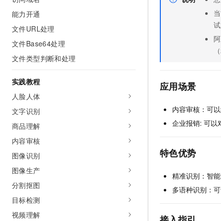
AI 产品 免费试用
网络
安全
云开发大赛
当
能力开通
Tableau 订阅
1亿+ 大模型 tokens 和 
试
文件URL处理
可观测
入门学习赛
中间件
AI空中课堂在线直播课
140+云产品 免费试用
阿
大模型服务
文件Base64处理
上云与迁云
产品新客免费试用，最长1
（
数据库
文件类型判断和处理
生态解决方案
千问AI平台-Token Plan
企业出海
大模型ACA认证体验
大数据计算
助力企业全员 AI 认知与能
实践教程
行业生态解决方案
应用场景
政企业务
媒体服务
千问AI平台-模型体验
人脸人体
开发者生态解决方案
在线体验全尺寸、多种模态
内容审核：可以
文字识别
企业服务与云通信
AI 开发和 AI 应用解决
企业报销: 可以
Happy 系列大模型
商品理解
域名与网站
内容审核
终端用户计算
特色优势
图像识别
图像生产
Serverless
大模型解决方案
精准识别：智能
分割抠图
多语种识别：可
开发工具
快速部署 Dify，高效搭建 
目标检测
迁移与运维管理
视频理解
接入指引