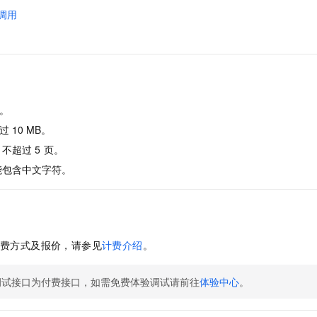
调用
F。
过
10 MB。
不超过
5
页。
能包含中文字符。
费方式及报价，请参见
计费介绍
。
调试接口为付费接口，如需免费体验调试请前往
体验中心
。