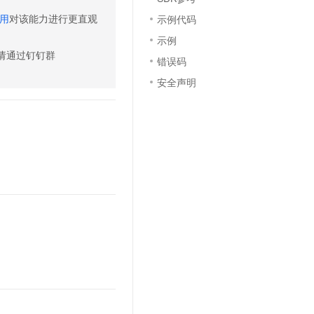
文戏情感细腻自然，动作戏激烈拳拳到肉，实现更强表演能力
支持中英文自由切换，具备更强的噪声鲁棒性
云聚AI 严选权益
SSL 证书
用
对该能力进行更直观
示例代码
，一键激活高效办公新体验
精选AI产品，从模型到应用全链提效
示例
堡垒机
AI 用量加速计划
请通过钉钉群
应用
错误码
防火墙
、识别商机，让客服更高效、服务更出色。
新老同享，达量后返
安全声明
千问办公
主机安全
NEW
的智能体编程平台
一站式AI生产力平台
AI 应用及服务市场
伶鹊
企业级人与Agent协作平台，接入和调度多个数字员工
智能客服平台，对话机器人、对话分析、智能外呼
AI 应用
大模型服务平台百炼 - 全妙
大模型
应用创作平台
多模态内容创作工具，已接入 DeepSeek
自然语言处理
数据标注
机器学习
息提取
与 AI 智能体进行实时音视频通话
从文本、图片、视频中提取结构化的属性信息
构建支持视频理解的 AI 音视频实时通话应用