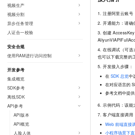
10 分钟在聊天系统中增加
视频生产
专有云
1. 注册阿里云账
视频分割
2. 开通能力：请
异步任务管理
人证合一校验
3. 创建
Access
AliyunVIAPIFullAc
安全合规
4. 在线调试（可
使用RAM进行访问控制
也可以下载完整的
5. 开发接入步骤：
开发参考
在
SDK
总览
中
集成概览
在对应语言的
S
SDK参考
参考文档中提供
离线SDK
6. 示例代码：该
API参考
7. 客户端直接调
API版本
API概览
Web
前端直接
小程序场景下直
人脸人体