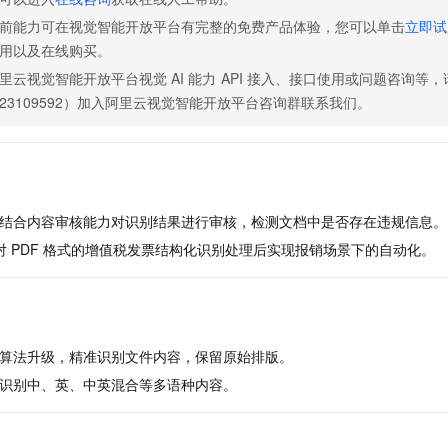
服务生态伙伴
视觉 Coding、空间感知、多模态思考等全面升级
1M上下文，专为长程任务能力而生
云工开物
企业应用
Night Plan 支持 Qwen 3.8-Max
AI 办公
NEW
前能力可在视觉智能开放平台有完整的免费产品体验，您可以单击
立即试
Red Hat
30+ 款产品免费体验
夜间 5 折，Qwen/Meoo/TokenPlan 客户专享
AI智能应用
科研合作
用以及在线购买。
ERP
堂（旗舰版）
SUSE
智能客服
里云视觉智能开放平台视觉
AI
能力
API
接入、接口使用或问题咨询等，
AI 应用构建
大模型原生
CRM
2个月
自动承接线索
23109592）加入阿里云视觉智能开放平台咨询群联系我们。
建站小程序
Qoder
大模型服务平台百炼-应用模版
OA 办公系统
HOT
NEW
面向真实软件
个人版上线、团队版降价；千问3.8-Max首发发尝鲜
丰富多元化的应用模版和解决方案
力提升
财税管理
模板建站
万有无界
大模型服务平台百炼-智能体
400电话
定制建站
的模型效果
灵活可视化地构建企业级 Agent
结合内容审核能力对识别结果进行审核，检测文档中是否存在违规信息。
方案
广告营销
模板小程序
对
PDF
格式的增值税发票结构化识别处理后实现报销场景下的自动化。
秒悟
人工智能平台 PAI
定制小程序
云端极速 AI 
新一代 AI 视频生成模型，深度适配广告营销等场景
AI Native 的算法工程平台，一站式完成建模、训练、推理服务部署
APP 开发
建站系统
算法升级，精准识别文件内容，保留原始排版。
识别中、英、中英混合等多语种内容。
AI 应用
10分钟微调：让0.6B模型媲美235B模型
多模态数据信
依托云原生高可用架构,实现Dify私有化部署
用1%尺寸在特定领域达到大模型90%以上效果