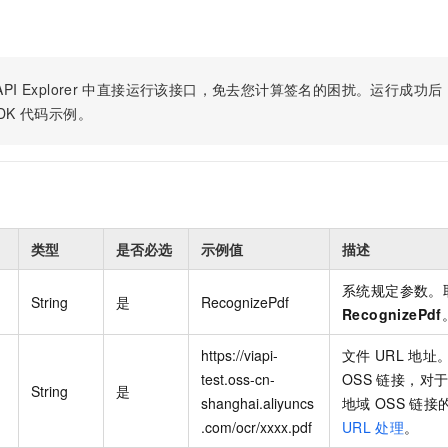
PI Explorer
中直接运行该接口，免去您计算签名的困扰。运行成功后，OpenA
DK
代码示例。
类型
是否必选
示例值
描述
系统规定参数。
String
是
RecognizePdf
RecognizePdf
https://viapi-
文件
URL
地址
test.oss-cn-
OSS
链接，对
String
是
shanghai.aliyuncs
地域
OSS
链接
.com/ocr/xxxx.pdf
URL
处理
。