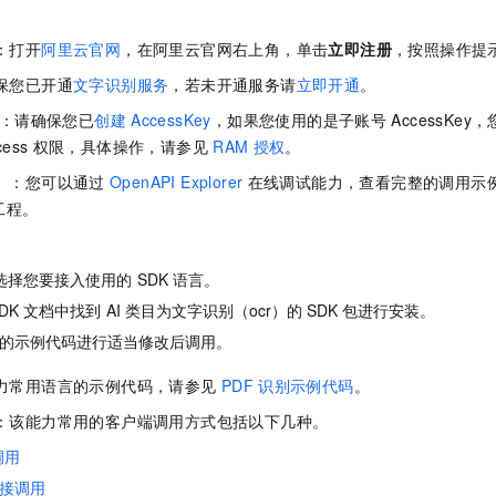
一个 AI 助手
即刻拥有 DeepSeek-R1 满血版
超强辅助，Bol
在企业官网、通讯软件中为客户提供 AI 客服
多种方案随心选，轻松解锁专属 DeepSeek
号：打开
阿里云官网
，在阿里云官网右上角，单击
立即注册
，按照操作提
确保您已开通
文字识别服务
，若未开通服务请
立即开通
。
Key：请确保您已
创建
AccessKey
，如果您使用的是子账号
AccessKe
cess
权限，具体操作，请参见
RAM
授权
。
选）：您可以通过
OpenAPI Explorer
在线调试能力，查看完整的调用示
工程。
选择您要接入使用的
SDK
语言。
DK
文档中找到
AI
类目为文字识别（ocr）的
SDK
包进行安装。
的示例代码进行适当修改后调用。
能力常用语言的示例代码，请参见
PDF
识别示例代码
。
用：该能力常用的客户端调用方式包括以下几种。
调用
接调用