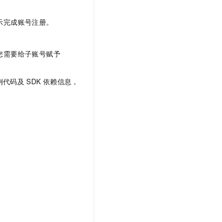
t.diy 一步搞定创意建站
构建大模型应用的安全防护体系
通过自然语言交互简化开发流程,全栈开发支持
通过阿里云安全产品对 AI 应用进行安全防护
示完成账号注册。
y，您需要给子账号赋予
例代码及
SDK
依赖信息，