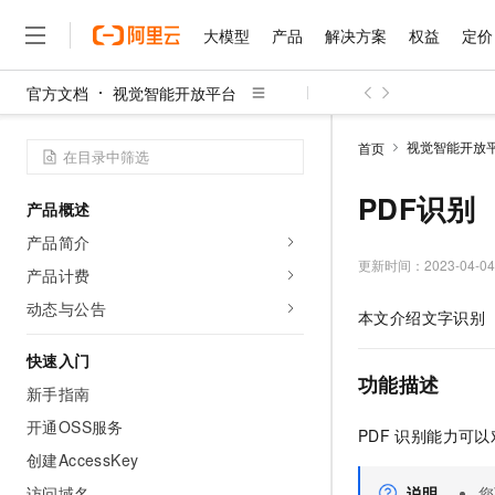
大模型
产品
解决方案
权益
定价
官方文档
视觉智能开放平台
大模型
产品
解决方案
权益
定价
云市场
伙伴
服务
了解阿里云
精选产品
精选解决方案
普惠上云
产品定价
精选商城
成为销售伙伴
售前咨询
为什么选择阿里云
千问AI平台
视觉智能开放
首页
了解云产品的定价详情
大模型服务平台百炼
睿译宝，AI翻译排版一
普惠上云 官方力荐
分销伙伴
在线服务
网站建设
什么是云计算
大
大模型服务与应用平台
上传文档即自动完成翻译和
云服务器38元/年起，超
PDF识别
产品概述
咨询伙伴
多端小程序
技术领先
云上成本管理
售后服务
千问大模型
GLM-5.2：长任务时代
官方推荐返现计划
大模型
产品简介
大模型
精选产品
精选解决方案
Salesforce 国际版订阅
稳定可靠
管理和优化成本
多元化、高性能、安全可靠
推荐新用户得奖励，单订单
更新时间：
2023-04-04
销售伙伴合作计划
产品计费
自助服务
友盟天域
安全合规
人工智能与机器学习
AI
文本生成
无影云电脑
Hermes Agent，打造
云工开物
动态与公告
本文介绍文字识别（
无影生态合作计划
在线服务
观测云
分析师报告
随时随地安全接入的云上超
自主进化，持久记忆，越用
高校专属算力普惠，学生认
计算
互联网应用开发
Qwen3.8-Max
HOT
Salesforce On Alibaba C
工单服务
快速入门
智能体时代全能旗舰模型
Tuya 物联网平台阿里云
研究报告与白皮书
云解析DNS
快速拥有专属 OpenClaw
Consulting Partner 合
功能描述
大数据
容器
新手指南
免费试用
短信专区
蓝凌 OA
Qwen3.7-Plus
AI 大模型销售与服务生
开通OSS服务
现代化应用
存储
天池大赛
PDF
识别能力可以
能看、能想、能动手的多模
云原生大数据计算服务 Max
解决方案免费试用 新老
电子合同
创建AccessKey
面向分析的企业级SaaS模
最高领取价值200元试用
安全
网络与CDN
AI 算法大赛
Qwen3-VL-Plus
畅捷通
访问域名
说明
您