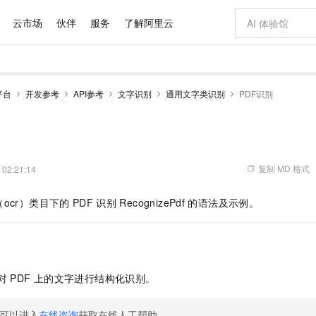
云市场
伙伴
服务
了解阿里云
AI 特惠
数据与 API
成为产品伙伴
企业增值服务
最佳实践
价格计算器
AI 场景体
基础软件
产品伙伴合
阿里云认证
市场活动
配置报价
大模型
平台
开发参考
API参考
文字识别
通用文字类识别
PDF识别
自助选配和估算价格
步到位
域名与网站
智启 AI 普惠权益
产品生态集成认证中心
企业支持计划
云上春晚
Qwen Audio：打造专属 AI 语音助手
千问官方 MaaS 平台，为开发者和 Agent 而生，新用户赠送 1 亿 + tokens 额度
云服务器 EC
一句话生成原生
AI Coding
阿里云Maa
2026 阿里云
为企业打
数据集
Windows
大模型认证
模型
NEW
NEW
格式还原
值低价云产品抢先购
提供智能易用的域名与建站服务
至高享 1亿+免费 tokens，加速 Al 应用落地
Qwen-Audio-3.0-Realtime 端到端实时语音角色扮演
安全可靠、弹
输入一句话想法,
智能编程，一键
产品生态伙伴
专家技术服务
云上奥运之旅
弹性计算合作
阿里云中企出
手机三要素
宝塔 Linux
全部认证
价格优势
开源旗舰模型
对象存储 OSS
即刻拥有 DeepSeek-V4-Pro
阿里云 OPC 创新助力计划
云数据库 RD
一键部署幻兽
AI 电商营销
产品生态伙伴工作台
企业增值服务台
云栖战略参考
云存储合作计
云栖大会
身份实名认证
CentOS
训练营
推动算力普惠，释放技术红利
的大模型服务
最高返9万
真正可用的 1M 上下文,一次完成代码全链路开发
轻松解锁专属 DeepSeek-V4-Pro
至高百万元 Token 补贴，加速一人公司成长
稳定、安全、高性价比、高性能的云存储服务
一键购买专属
从图文生成到
复制 MD 格式
 02:21:14
云上的中国
数据库合作计
活动全景
短信
Docker
图片和
自进化智能体
人工智能平台 PAI
5 分钟轻松部署专属 QwenPaw
Token Plan 模型订阅计划
Qoder
高效搭建 AI
AI 广告创作
企业成长
大模型
NEW
HOT
信息公告
ocr）类目下的
PDF
识别
RecognizePdf
的语法及示例。
看见新力量
云网络合作计
OCR 文字识别
JAVA
级电脑
越聪明
证享300元代金券
一站式AI开发、训练和推理服务
Qwen3.8-Max 首发尝鲜，限时加量 10 倍，夜间低至2折
从聊天伙伴进化为能主动干活的本地数字员工
面向真实软件
图文、视频一
Kimi-K3
HappyHors
NEW
魔搭 Mode
loud
服务实践
官网公告
Kimi 最新旗舰模型，长程编程与推理利器
让文字生成流
金融模力时刻
Salesforce O
版
发票查验
全能环境
Qoder CN
Claude Code + GStack 打造工程团队
千问办公，限时限量积分加倍
云原生数据库 P
低代码高效构
AI 建站
NEW
作计划
计划
创新中心
魔搭 ModelSc
健康状态
让AI从“聊天伙伴”进化为能干活的“数字员工”
覆盖公网/内网、递归/权威、移动APP等全场景解析服务
安装技能 GStack，拥有专属 AI 工程团队
你的AI工作搭子，覆盖日常办公高频场景
基于千问大模型等，支持代码智能生成、研发智能问答
0 代码专业建
客户案例
天气预报查询
操作系统
Deepseek-v4-pro
HappyHors
态合作计划
对
PDF
上的文字进行结构化识别。
态智能体模型
旗舰 MoE 大模型，百万上下文与顶尖推理能力
图生视频，流
Compute
同享
容器服务 Kubernetes 版 ACK
万小智 AI 建站低至 15元/月
云防火墙
AI 短剧/漫剧
快递物流查询
WordPress
成为服务伙
高校合作
式云数据仓库
点，立即开启云上创新
提供一站式管理容器应用的 K8s 服务
送.CN域名，送备案服务码
云原生的云上
AI助力短剧
GLM-5.2
Wan2.7-T
Ubuntu
可以进入
在线咨询
获取在线人工帮助。