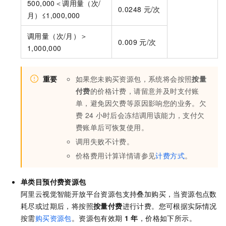
500,000＜调用量（次/
0.0248
元/次
月）≤1,000,000
调用量（次/月）＞
0.009
元/次
1,000,000
重要
如果您未购买资源包，系统将会按照
按量
付费
的价格计费，请留意并及时支付账
单，避免因欠费等原因影响您的业务。欠
费
24
小时后会冻结调用该能力，支付欠
费账单后可恢复使用。
调用失败不计费。
价格费用计算详情请参见
计费方式
。
单类目
预付费资源包
阿里云视觉智能开放平台资源包支持叠加购买，当资源包点数
耗尽或过期后，将按照
按量付费
进行计费。您可根据实际情况
按需
购买资源包
。资源包有效期
1
年
，价格如下所示。