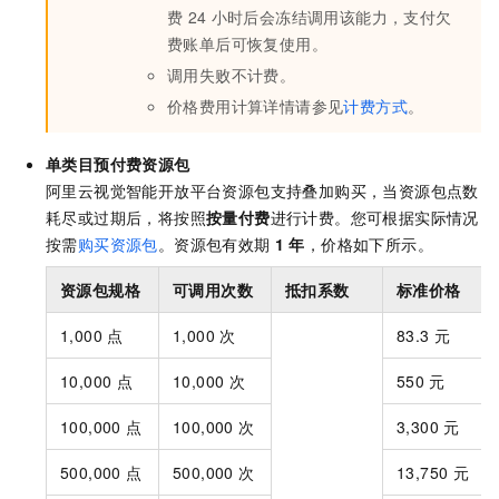
费
24
小时后会冻结调用该能力，支付欠
费账单后可恢复使用。
调用失败不计费。
价格费用计算详情请参见
计费方式
。
单类目预付费资源包
阿里云视觉智能开放平台资源包支持叠加购买，当资源包点数
耗尽或过期后，将按照
按量付费
进行计费。您可根据实际情况
按需
购买资源包
。资源包有效期
1
年
，价格如下所示。
资源包规格
可调用次数
抵扣系数
标准价格
1,000
点
1,000
次
83.3
元
10,000
点
10,000
次
550
元
100,000
点
100,000
次
3,300
元
500,000
点
500,000
次
13,750
元