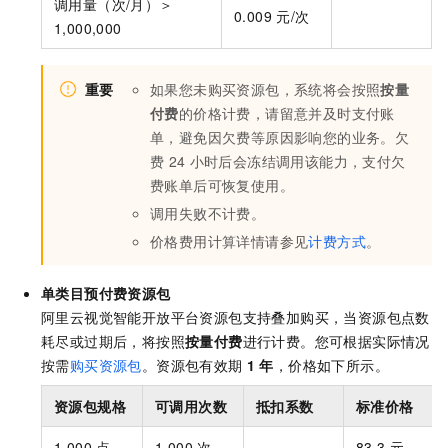
调用量（次/月）＞
0.009
元/次
1,000,000
重要
如果您未购买资源包，系统将会按照
按量
付费
的价格计费，请留意并及时支付账
单，避免因欠费等原因影响您的业务。欠
费
24
小时后会冻结调用该能力，支付欠
费账单后可恢复使用。
调用失败不计费。
价格费用计算详情请参见
计费方式
。
单类目预付费资源包
阿里云视觉智能开放平台资源包支持叠加购买，当资源包点数
耗尽或过期后，将按照
按量付费
进行计费。您可根据实际情况
按需
购买资源包
。资源包有效期
1
年
，价格如下所示。
资源包规格
可调用次数
抵扣系数
标准价格
1,000
点
1,000
次
83.3
元