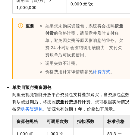
0.009
元/次
1,000,000
重要
如果您未购买资源包，系统将会按照
按量
付费
的价格计费，请留意并及时支付账
单，避免因欠费等原因影响您的业务。欠
费
24
小时后会冻结调用该能力，支付欠
费账单后可恢复使用。
调用失败不计费。
价格费用计算详情请参见
计费方式
。
单类目预付费资源包
阿里云视觉智能开放平台资源包支持叠加购买，当资源包点数
耗尽或过期后，将按照
按量付费
进行计费。您可根据实际情况
按需
购买资源包
。资源包有效期
1
年
，价格如下所示。
资源包规格
可调用次数
抵扣系数
标准价格
1,000
点
1,000
次
83.3
元