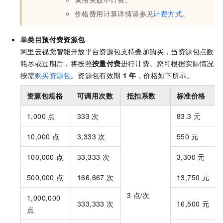
价格费用计算详情请参见
计费方式
。
单类目
预付费资源包
阿里云视觉智能开放平台资源包支持叠加购买，当资源包点数
耗尽或过期后，将按照
按量付费
进行计费。您可根据实际情况
按需
购买资源包
。资源包有效期
1
年
，价格如下所示。
资源包规格
可调用次数
抵扣系数
标准价格
1,000
点
333
次
83.3
元
10,000
点
3,333
次
550
元
100,000
点
33,333
次
3,300
元
500,000
点
166,667
次
13,750
元
3
点/次
1,000,000
333,333
次
16,500
元
点