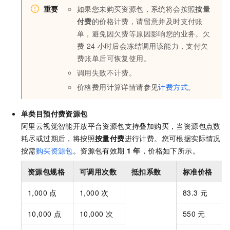
重要
如果您未购买资源包，系统将会按照
按量
付费
的价格计费，请留意并及时支付账
单，避免因欠费等原因影响您的业务。欠
费
24
小时后会冻结调用该能力，支付欠
费账单后可恢复使用。
调用失败不计费。
价格费用计算详情请参见
计费方式
。
单类目预付费资源包
阿里云视觉智能开放平台资源包支持叠加购买，当资源包点数
耗尽或过期后，将按照
按量付费
进行计费。您可根据实际情况
按需
购买资源包
。资源包有效期
1
年
，价格如下所示。
资源包规格
可调用次数
抵扣系数
标准价格
1,000
点
1,000
次
83.3
元
10,000
点
10,000
次
550
元