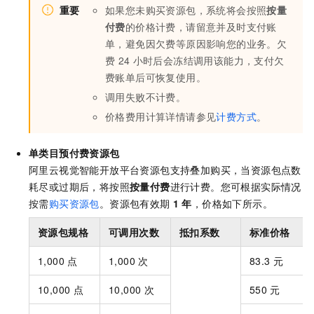
重要
如果您未购买资源包，系统将会按照
按量
付费
的价格计费，请留意并及时支付账
单，避免因欠费等原因影响您的业务。欠
费
24
小时后会冻结调用该能力，支付欠
费账单后可恢复使用。
调用失败不计费。
价格费用计算详情请参见
计费方式
。
单类目
预付费资源包
阿里云视觉智能开放平台资源包支持叠加购买，当资源包点数
耗尽或过期后，将按照
按量付费
进行计费。您可根据实际情况
按需
购买资源包
。资源包有效期
1
年
，价格如下所示。
资源包规格
可调用次数
抵扣系数
标准价格
1,000
点
1,000
次
83.3
元
10,000
点
10,000
次
550
元