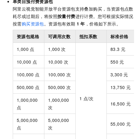
单类目
预付费资源包
阿里云视觉智能开放平台资源包支持叠加购买，当资源包点数
耗尽或过期后，将按照
按量付费
进行计费。您可根据实际情况
按需
购买资源包
。资源包有效期
1
年
，价格如下所示。
资源包规格
可调用次数
抵扣系数
标准价格
1,000
点
1,000
次
83.3
元
10,000
点
10,000
次
550
元
100,000
点
100,000
次
3,300
元
500,000
点
500,000
次
13,750
元
1
点/次
1,000,000
1,000,000
16,500
元
点
次
5,000,000
5,000,000
55,000
元
点
次