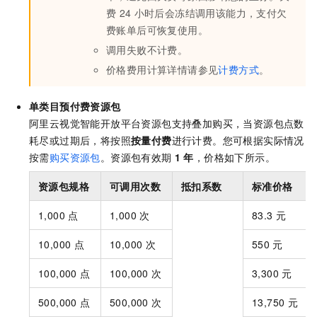
费
24
小时后会冻结调用该能力，支付欠
费账单后可恢复使用。
调用失败不计费。
价格费用计算详情请参见
计费方式
。
单类目
预付费资源包
阿里云视觉智能开放平台资源包支持叠加购买，当资源包点数
耗尽或过期后，将按照
按量付费
进行计费。您可根据实际情况
按需
购买资源包
。资源包有效期
1
年
，价格如下所示。
资源包规格
可调用次数
抵扣系数
标准价格
1,000
点
1,000
次
83.3
元
10,000
点
10,000
次
550
元
100,000
点
100,000
次
3,300
元
500,000
点
500,000
次
13,750
元