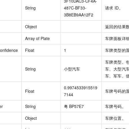
3F10DAC3-CF4A-
String
487C-BF33-
请求
ID。
3B8EB9AA12F2
Object
返回的结果
Array of Plate
车牌面板详
onfidence
Float
1
车牌类型的
车牌类型。
String
小型汽车
车、大型汽
车、军车、
0.9974533915519
Float
车牌号码的
7144
er
String
粤
BP57E7
车牌号码。
Object
车牌位置。