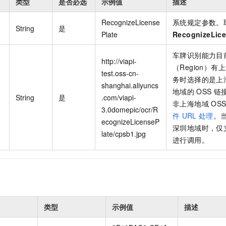
类型
是否必选
示例值
描述
RecognizeLicense
系统规定参数。
String
是
Plate
RecognizeLice
车牌识别能力目
http://viapi-
（Region）
test.oss-cn-
务时选择的是上
shanghai.aliyuncs
地域的
OSS
链
String
是
.com/viapi-
非上海地域
OS
3.0domepic/ocr/R
件
URL
处理
。
ecognizeLicenseP
深圳地域时，仅
late/cpsb1.jpg
进行调用。
类型
示例值
描述