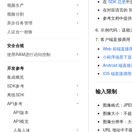
在
SDK
总览
中
10 分钟在聊天系统中增加
视频生产
专有云
在对应语言的
S
视频分割
参考文档中提供
异步任务管理
6. 示例代码：该
人证合一校验
7. 客户端直接调
安全合规
Web
前端直接
使用RAM进行访问控制
小程序场景下直
Android
端直接
开发参考
iOS
端直接调用
集成概览
SDK参考
输入限制
离线SDK
API参考
图像格式：JPE
API版本
图像大小：不超
API概览
图像分辨率：大
URL
地址中不
人脸人体