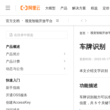
大模型
产品
解决方案
权益
定价
官方文档
视觉智能开放平台
大模型
产品
解决方案
权益
定价
云市场
伙伴
服务
了解阿里云
精选产品
精选解决方案
普惠上云
产品定价
精选商城
成为销售伙伴
售前咨询
为什么选择阿里云
千问AI平台
视觉智能开放
首页
了解云产品的定价详情
大模型服务平台百炼
千问办公，解锁你的工作
普惠上云 官方力荐
分销伙伴
在线服务
网站建设
什么是云计算
大
大模型服务与应用平台
企业级Agent产品，直接
云服务器38元/年起，超
车牌识别
产品概述
咨询伙伴
多端小程序
技术领先
云上成本管理
售后服务
千问大模型
Agency Agents：拥
官方推荐返现计划
大模型
产品简介
大模型
精选产品
精选解决方案
Salesforce 国际版订阅
稳定可靠
管理和优化成本
多元化、高性能、安全可靠
推荐新用户得奖励，单订单
更新时间：
2023-05-17
销售伙伴合作计划
产品计费
自助服务
友盟天域
安全合规
人工智能与机器学习
AI
文本生成
无影云电脑
HappyHorse 打造一
云工开物
动态与公告
本文介绍文字识别（
无影生态合作计划
在线服务
观测云
分析师报告
随时随地安全接入的云上超
高校专属算力普惠，学生认
计算
互联网应用开发
Qwen3.8-Max
HOT
Salesforce On Alibaba C
工单服务
快速入门
智能体时代全能旗舰模型
Tuya 物联网平台阿里云
研究报告与白皮书
云解析DNS
快速拥有专属 OpenClaw
Consulting Partner 合
功能描述
大数据
容器
新手指南
免费试用
短信专区
蓝凌 OA
Qwen3.7-Plus
AI 大模型销售与服务生
开通OSS服务
现代化应用
存储
天池大赛
车牌识别能力可以
能看、能想、能动手的多模
云原生大数据计算服务 Max
解决方案免费试用 新老
电子合同
创建AccessKey
信度，共
5
个关键
面向分析的企业级SaaS模
最高领取价值200元试用
安全
网络与CDN
AI 算法大赛
Qwen3-VL-Plus
畅捷通
访问域名