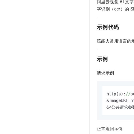
阿里云视觉
AI
文字
字识别（ocr）的
S
示例代码
该能力常用语言的
示例
请求示例
http(s):
//
o
&ImageURL=h
&<公共请求参
正常返回示例