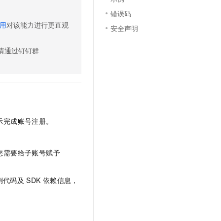
文戏情感细腻自然，动作戏激烈拳拳到肉，实现更强表演能力
支持中英文自由切换，具备更强的噪声鲁棒性
云聚AI 严选权益
SSL 证书
错误码
，一键激活高效办公新体验
精选AI产品，从模型到应用全链提效
用
对该能力进行更直观
安全声明
堡垒机
AI 用量加速计划
应用
防火墙
、识别商机，让客服更高效、服务更出色。
新老同享，达量后返
请通过钉钉群
千问办公
主机安全
NEW
的智能体编程平台
一站式AI生产力平台
AI 应用及服务市场
伶鹊
企业级人与Agent协作平台，接入和调度多个数字员工
智能客服平台，对话机器人、对话分析、智能外呼
AI 应用
示完成账号注册。
大模型服务平台百炼 - 全妙
大模型
应用创作平台
多模态内容创作工具，已接入 DeepSeek
自然语言处理
y，您需要给子账号赋予
数据标注
例代码及
SDK
依赖信息，
机器学习
息提取
与 AI 智能体进行实时音视频通话
从文本、图片、视频中提取结构化的属性信息
构建支持视频理解的 AI 音视频实时通话应用