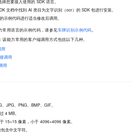
选择您要接入使用的
SDK
语言。
一个 AI 助手
即刻拥有 DeepSeek-R1 满血版
超强辅助，Bol
DK
文档中找到
AI
类目为文字识别（ocr）的
SDK
包进行安装。
在企业官网、通讯软件中为客户提供 AI 客服
多种方案随心选，轻松解锁专属 DeepSeek
的示例代码进行适当修改后调用。
能力常用语言的示例代码，请参见
车牌识别示例代码
。
用：该能力常用的客户端调用方式包括以下几种。
调用
接调用
调用
G、JPG、PNG、BMP、GIF。
过
4 MB。
于
15×15
像素，小于
4096×4096
像素。
能包含中文字符。