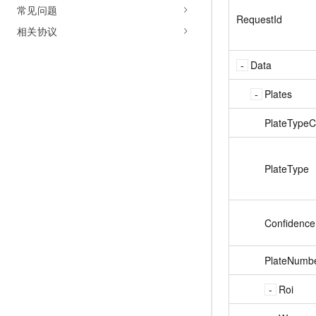
常见问题
RequestId
相关协议
Data
Plates
PlateTypeC
PlateType
Confidence
PlateNumb
Roi