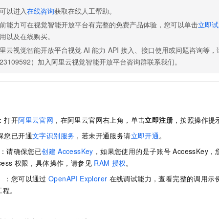
服务生态伙伴
视觉 Coding、空间感知、多模态思考等全面升级
1M上下文，专为长程任务能力而生
云工开物
企业应用
Night Plan 支持 Qwen 3.8-Max
AI 办公
NEW
可以进入
在线咨询
获取在线人工帮助。
Red Hat
30+ 款产品免费体验
夜间 5 折，Qwen/Meoo/TokenPlan 客户专享
AI智能应用
科研合作
前能力可在视觉智能开放平台有完整的免费产品体验，您可以单击
立即试
ERP
堂（旗舰版）
SUSE
用以及在线购买。
智能客服
AI 应用构建
大模型原生
CRM
2个月
自动承接线索
里云视觉智能开放平台视觉
AI
能力
API
接入、接口使用或问题咨询等，
建站小程序
23109592）加入阿里云视觉智能开放平台咨询群联系我们。
Qoder
大模型服务平台百炼-应用模版
OA 办公系统
HOT
NEW
面向真实软件
个人版上线、团队版降价；千问3.8-Max首发发尝鲜
丰富多元化的应用模版和解决方案
力提升
财税管理
模板建站
万有无界
大模型服务平台百炼-智能体
400电话
定制建站
的模型效果
灵活可视化地构建企业级 Agent
方案
广告营销
模板小程序
号：打开
阿里云官网
，在阿里云官网右上角，单击
立即注册
，按照操作提
秒悟
人工智能平台 PAI
定制小程序
云端极速 AI 
新一代 AI 视频生成模型，深度适配广告营销等场景
AI Native 的算法工程平台，一站式完成建模、训练、推理服务部署
确保您已开通
文字识别服务
，若未开通服务请
立即开通
。
Key：请确保您已
创建
AccessKey
，如果您使用的是子账号
AccessKe
APP 开发
cess
权限，具体操作，请参见
RAM
授权
。
建站系统
选）：您可以通过
OpenAPI Explorer
在线调试能力，查看完整的调用示
工程。
AI 应用
10分钟微调：让0.6B模型媲美235B模型
多模态数据信
依托云原生高可用架构,实现Dify私有化部署
用1%尺寸在特定领域达到大模型90%以上效果