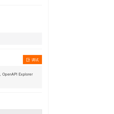
调试
PI Explorer