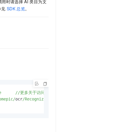
调用时请选择
AI
类目为文
参见
SDK
总览
。
e      /
/更多关于访问域名（Endpoint）信息，请参见：https:/
/h
omepic/
ocr
/RecognizeLicensePlate/
cpsb1.jpg
