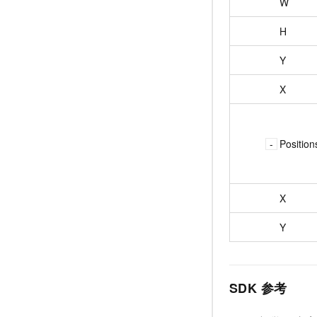
W
H
Y
X
Position
X
Y
SDK
参考