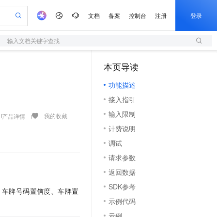
文档
备案
控制台
注册
登录
输入文档关键字查找
验
作计划
器
AI 活动
专业服务
服务伙伴合作计划
开发者社区
加入我们
服务平台百炼
阿里云 OPC 创新助力计划
本页导读
（1）
一站式生成采购清单，支持单品或批量购买
S
io：打造专属 AI 语音助手
S产品伙伴计划（繁花）
峰会
造的大模型服务与应用开发平台
轻量应用服务器
一句话生成原生可编辑精美 PPT 文稿
AI 生产力先锋
Al MaaS 服务伙伴赋能合作
域名
博文
Careers
至高可申请百万元
功能描述
性可伸缩的云计算服务
开启高性价比 AI 编程新体验
Qwen-Audio-3.0-Realtime 端到端实时语音角色扮演
输入一句话想法, 轻松生成专业的 PPT
先锋实践拓展 AI 生产力的边界
快速构建应用程序和网站，即刻迈出上云第一步
Token 补贴，五大权
计划
海大会
伙伴信用分合作计划
商标
问答
社会招聘
接入指引
益加速 OPC 成功
S
eek-V4-Pro
数字证书管理服务（原SSL证书）
一键部署幻兽帕鲁游戏服务器
飞天发布时刻
HOT
划
备案
电子书
校园招聘
输入限制
pSeek-V4-Pro
视频创作，一键激活电商全链路生产力
全托管，含MySQL、PostgreSQL、SQL Server、MariaDB多引擎
实现全站HTTPS，呈现可信的WEB访问
一键购买专属联机服务器，轻松开启游戏
所见，即是所愿
我的收藏
产品详情
更多支持
划
公司注册
镜像站
计费说明
视频生成
语音识别与合成
专属 QwenPaw
短信服务
漫剧工坊：一站式动画创作平台
AI 实训营
HOT
合作伙伴培训与认证
调试
划
上云迁移
的智能体编程平台
站生成，高效打造优质广告素材
从聊天伙伴进化为能主动干活的本地数字员工
快速生产连贯的高质量长漫剧
从基础到进阶，Agent 创客手把手教你
国内短信简单易用，安全可靠，秒级触达，全球覆盖200+国家和地区。
e-1.1-T2V
Qwen3-TTS-Flash
lScope
我要反馈
查询合作伙伴
请求参数
畅细腻的高质量视频
离线语音合成大模型，多语言方言自适应，低延迟高稳定
n Alibaba Cloud ISV 合作
代维服务
olarDB
建企业门户网站
大数据开发治理平台 DataWorks
10 分钟搭建微信、支付宝小程序
返回数据
创新加速
ope
登录合作伙伴管理后台
我要建议
站，无忧落地极速上线
以可视化方式快速构建移动和 PC 门户网站
100%兼容MySQL、PostgreSQL，兼容Oracle，支持集中和分布式
高效部署网站，快速应用到小程序
Data Agent 驱动的一站式 Data+AI 开发治理平台
e-1.1-I2V
Cosyvoice-V3-Flash
SDK参考
安全
、车牌号码置信度、车牌置
畅自然，细节丰富
高表现力语音合成大模型，语音克隆听感自然
我要投诉
上云场景组合购
伴
示例代码
边界网络安全防护产品
漫剧创作，剧本、分镜、视频高效生成
覆盖90%+业务场景，专享组合折扣价
2V
VPN
Fun-ASR
示例