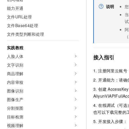
AI 产品 免费试用
网络
安全
云开发大赛
说明
您
能力开通
Tableau 订阅
1亿+ 大模型 tokens 和 
当
文件URL处理
可观测
入门学习赛
中间件
AI空中课堂在线直播课
试
140+云产品 免费试用
大模型服务
文件Base64处理
上云与迁云
产品新客免费试用，最长1
阿
数据库
文件类型判断和处理
生态解决方案
（
千问AI平台-Token Plan
企业出海
大模型ACA认证体验
大数据计算
助力企业全员 AI 认知与能
实践教程
行业生态解决方案
政企业务
媒体服务
千问AI平台-模型体验
人脸人体
接入指引
开发者生态解决方案
在线体验全尺寸、多种模态
文字识别
企业服务与云通信
AI 开发和 AI 应用解决
1. 注册阿里云账
Happy 系列大模型
商品理解
域名与网站
2. 开通能力：请
内容审核
终端用户计算
3. 创建
Access
图像识别
AliyunVIAPIFullAc
图像生产
Serverless
大模型解决方案
4. 在线调试（可
分割抠图
开发工具
也可以下载完整的
快速部署 Dify，高效搭建 
目标检测
5. 开发接入步骤：
迁移与运维管理
视频理解