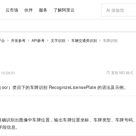
云市场
伙伴
服务
了解阿里云
AI 特惠
数据与 API
成为产品伙伴
企业增值服务
最佳实践
价格计算器
AI 场景体
基础软件
产品伙伴合
阿里云认证
市场活动
配置报价
大模型
平台
开发参考
API参考
文字识别
车辆交通类识别
车牌识别
自助选配和估算价格
新方式
域名与网站
睿译宝，AI翻译排版一步到位
智启 AI 普惠权益
产品生态集成认证中心
企业支持计划
云上春晚
千问官方 MaaS 平台，为开发者和 Agent 而生，新用户赠送 1 亿 + tokens 额度
云服务器 EC
Qwen Aud
AI Coding
阿里云Maa
2026 阿里云
为企业打
数据集
Windows
大模型认证
模型
NEW
NEW
交付可用成果
值低价云产品抢先购
提供智能易用的域名与建站服务
上传文档即自动完成翻译和格式还原
至高享 1亿+免费 tokens，加速 Al 应用落地
安全可靠、弹
智能编程，一键
产品生态伙伴
专家技术服务
云上奥运之旅
弹性计算合作
阿里云中企出
手机三要素
宝塔 Linux
全部认证
价格优势
有专属领域专家
对象存储 OSS
GLM-5.2：长任务时代开源旗舰模型
阿里云 OPC 创新助力计划
云数据库 RD
即刻拥有 DeepS
AI 电商营销
产品生态伙伴工作台
企业增值服务台
云栖战略参考
云存储合作计
云栖大会
身份实名认证
CentOS
训练营
推动算力普惠，释放技术红利
的大模型服务
最高返9万
多领域专家智能体,一键组建 AI 虚拟交付团队
至高百万元 Token 补贴，加速一人公司成长
稳定、安全、高性价比、高性能的云存储服务
真正可用的 1M 上下文,一次完成代码全链路开发
轻松解锁专属 Dee
从图文生成到
复制 MD 格式
 10:26:51
云上的中国
数据库合作计
活动全景
短信
Docker
图片和
站式影视创作平台
人工智能平台 PAI
Hermes Agent，打造自进化智能体
Token Plan 模型订阅计划
Qoder
5 分钟轻松部署
AI 广告创作
企业成长
大模型
NEW
信息公告
ocr）类目下的车牌识别
RecognizeLicensePlate
的语法及示例。
看见新力量
云网络合作计
OCR 文字识别
JAVA
级电脑
证享300元代金券
可视化编排打通从文字构思到成片全链路闭环
一站式AI开发、训练和推理服务
自主进化，持久记忆，越用越聪明
Qwen3.8-Max 首发尝鲜，限时加量 10 倍，夜间低至2折
面向真实软件
图文、视频一
Kimi-K3
HappyHors
NEW
魔搭 Mode
loud
服务实践
官网公告
Kimi 最新旗舰模型，长程编程与推理利器
让文字生成流
金融模力时刻
Salesforce O
版
发票查验
全能环境
Qoder CN
Claude Code + GStack 打造工程团队
千问办公，限时限量积分加倍
云原生数据库 P
低代码高效构
AI 建站
NEW
作计划
计划
创新中心
魔搭 ModelSc
健康状态
让AI从“聊天伙伴”进化为能干活的“数字员工”
覆盖公网/内网、递归/权威、移动APP等全场景解析服务
安装技能 GStack，拥有专属 AI 工程团队
你的AI工作搭子，覆盖日常办公高频场景
基于千问大模型等，支持代码智能生成、研发智能问答
0 代码专业建
客户案例
天气预报查询
操作系统
Deepseek-v4-pro
HappyHors
态合作计划
准确识别出图像中车牌位置，输出车牌位置坐标、车牌类型、车牌号码
态智能体模型
旗舰 MoE 大模型，百万上下文与顶尖推理能力
图生视频，流
Compute
同享
容器服务 Kubernetes 版 ACK
万小智 AI 建站低至 15元/月
云防火墙
AI 短剧/漫剧
快递物流查询
WordPress
成为服务伙
高校合作
字段信息。
式云数据仓库
点，立即开启云上创新
提供一站式管理容器应用的 K8s 服务
送.CN域名，送备案服务码
云原生的云上
AI助力短剧
GLM-5.2
Wan2.7-T
Ubuntu