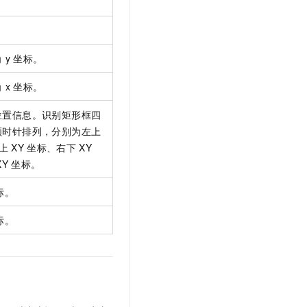
。
。
角
y
坐标。
角
x
坐标。
位置信息。识别矩形框四
顺时针排列，分别为左上
上
XY
坐标、右下
XY
XY
坐标。
标。
标。